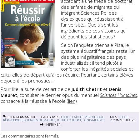
accédant à une thèse de doctorat,
des enfants de migrants qui
intègrent Sciences Po, des
dyslexiques qui réussissent à
l’université… Quels sont les
ingrédients de ces victoires qui
déjouent les statistiques?
Selon l’enquête triennale Pisa, le
système éducatif français reste l’un
des plus inégalitaires des pays
industrialisés : il tend plutôt à
conforter les inégalités sociales et
culturelles de départ qu’à les réduire. Pourtant, certains élèves
déjouent les pronostics...
Pour lire la suite de cet article de
Judith Chetrit
et
Denis
Meuret
, consulter le dernier opus du mensuel
Sciences Humaines
,
consacré à la réussite à l'école (
lien
).
LIEN PERMANENT
CATÉGORIES :
ECOLE, LAÏCITÉ, RÉPUBLIQUE
TAGS :
ÉCOLE
,
RÉPUBLIQUE
,
SCIENCES HUMAINES
,
JUDITH CHETRIT
,
DENIS MEURET
0
COMMENTAIRE
IMPRIMER
Les commentaires sont fermés.