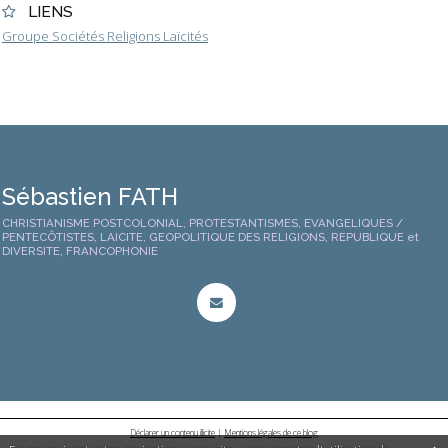
LIENS
Groupe Sociétés Religions Laïcités
Sébastien FATH
CHRISTIANISME POSTCOLONIAL, PROTESTANTISMES, EVANGELIQUES /
PENTECÔTISTES, LAICITE, GEOPOLITIQUE DES RELIGIONS, REPUBLIQUE et
DIVERSITE, FRANCOPHONIE
Déclarer un contenu illicite
|
Mentions légales de ce blog