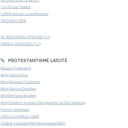
ARCHIVES DE CE BLOG
S.FATH sur Twitter
CAIRN (articles scientifiques)
ARCHIVES WEB
FIL INFO FRANCOPHONIE (S.F)
FRENCH WINDOWS (S.F)
PROTESTANTISME LAÏCITÉ
Musée Protestant
Blog Yannick Fer
Blog Baptiste Coulmont
Blog Fabrice Desplan
Blog Bernard Boutter
Blog Frédéric Dejean (Géographie du fait religieux)
French Windows
CERCLE CHARLES GIDE
Chaîne Youtube (blogdesebastienfath)