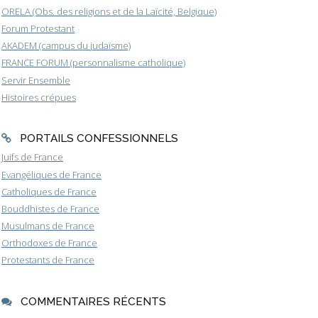
ORELA (Obs. des religions et de la Laïcité, Belgique)
Forum Protestant
AKADEM (campus du judaïsme)
FRANCE FORUM (personnalisme catholique)
Servir Ensemble
Histoires crépues
PORTAILS CONFESSIONNELS
Juifs de France
Evangéliques de France
Catholiques de France
Bouddhistes de France
Musulmans de France
Orthodoxes de France
Protestants de France
COMMENTAIRES RÉCENTS