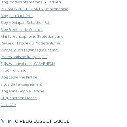
Blog Protestants bretons (JY.Carluer)
REGARDS PROTESTANTS (Francophonie)
Blog Jean Baubérot
Blog Médiapart Sébastien Fath
Blog Frederic de Coninck
Fil-info Francophonie (Protestantisme)
Revue d'Histoire du Protestantisme
Evangéliques Tziganes (Le Cossec)
Protestantisme français (FPF)
Eglises congolaises, CASARHEMA
InfoChrétienne
Blog Catherine Kintzler
Ligue de l'enseignement
Blog Anne-Sophie Lamine
Huguenots en France
Foi et Vie
INFO RELIGIEUSE ET LAÏQUE