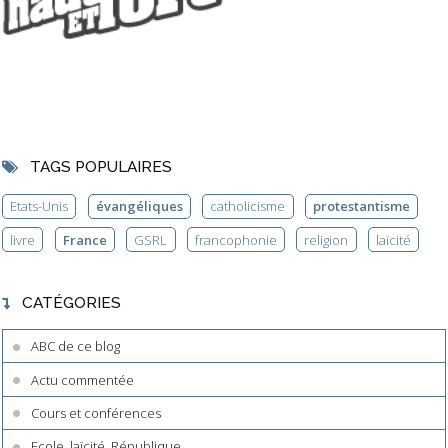
TAGS POPULAIRES
Etats-Unis
évangéliques
catholicisme
protestantisme
livre
France
GSRL
francophonie
religion
laïcité
CATÉGORIES
ABC de ce blog
Actu commentée
Cours et conférences
Ecole, laïcité, République