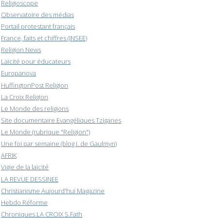
Religioscope
Observatoire des médias
Portail protestant français
France, faits et chiffres (INSEE)
Religion News
Laïcité pour éducateurs
Europanova
HuffingtonPost Religion
La Croix Religion
Le Monde des religions
Site documentaire Evangéliques Tziganes
Le Monde (rubrique "Religion")
Une foi par semaine (blog I. de Gaulmyn)
AFRIK
Vigie de la laïcité
LA REVUE DESSINEE
Christianisme Aujourd'hui Magazine
Hebdo Réforme
Chroniques LA CROIX S.Fath