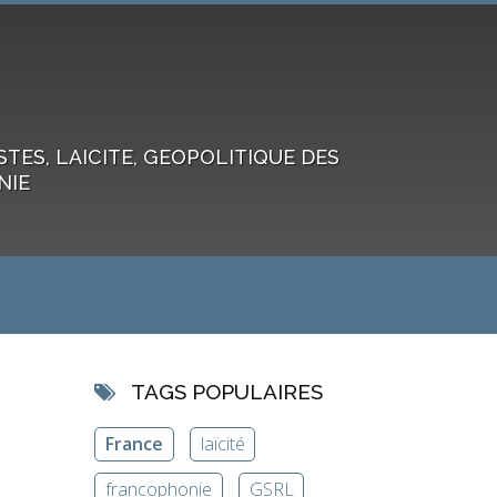
ES, LAICITE, GEOPOLITIQUE DES
NIE
TAGS POPULAIRES
France
laïcité
francophonie
GSRL