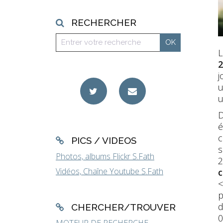
RECHERCHER
L
2
j
u
u
D
é
c
PICS / VIDEOS
s
Photos, albums Flickr S.Fath
2
Vidéos, Chaîne Youtube S.Fath
c
<
p
d
CHERCHER/TROUVER
0