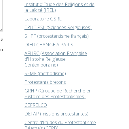
Institut d'Etude des Religions et de
la Laïcité (IREL)
Laboratoire GSRL
EPHE-PSL (Sciences Religieuses)
SHPF (protestantisme français)
es
DIEU CHANGE A PARIS
on
AFHRC (Association Française
d'Histoire Religieuse
Contemporaine)
SEMF (méthodisme)
Protestants bretons
GRHP (Groupe de Recherche en
Histoire des Protestantismes)
CEFRELCO
DEFAP (missions protestantes)
Centre d'Etudes du Protestantisme
Béarnais (CEPB)