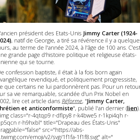
'ancien président des Etats-Unis
Jimmy Carter (1924-
024)
, natif de Georgie, a tiré sa révérence il y a quelque
ours, au terme de l'année 2024, à l'âge de 100 ans. C'es
ne grande page d'histoire politique et religieuse états-
nienne qui se tourne.
e confession baptiste, il était à la fois born again
vangélique revendiqué, et politiquement progressiste,
e que certains ne lui pardonnèrent pas. Pour un retou
ur sa vie remarquable, scandée d'un Prix Nobel en
002, lire cet article dans
Réforme
, "
Jimmy Carter,
hrétien et anticonformiste
", publié l'an dernier (
lien
).
img class="r-4qtqp9 r-dflpy8 r-k4bwe5 r-1kpi4qh r-
p5qcn r-h9hxbl" title="Drapeau des États-Unis"
raggable="false" src="https://abs-
.twimg.com/emoji/v2/svg/1f1fa-1f1f8.svg" alt="