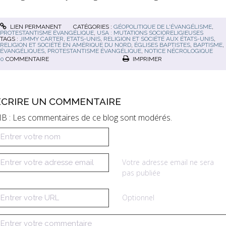
LIEN PERMANENT
CATÉGORIES :
GÉOPOLITIQUE DE L'ÉVANGÉLISME
,
PROTESTANTISME ÉVANGÉLIQUE
,
USA : MUTATIONS SOCIORELIGIEUSES
TAGS :
JIMMY CARTER
,
ETATS-UNIS
,
RELIGION ET SOCIÉTÉ AUX ÉTATS-UNIS
,
RELIGION ET SOCIÉTÉ EN AMÉRIQUE DU NORD
,
ÉGLISES BAPTISTES
,
BAPTISME
,
ÉVANGÉLIQUES
,
PROTESTANTISME ÉVANGÉLIQUE
,
NOTICE NÉCROLOGIQUE
0
COMMENTAIRE
IMPRIMER
ÉCRIRE UN COMMENTAIRE
B : Les commentaires de ce blog sont modérés.
Votre adresse email ne sera
pas publiée
Optionnel