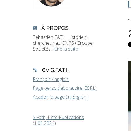
À PROPOS
Sébastien FATH Historien,
chercheur au CNRS (Groupe
Sociétés...
Lire la suite
CV S.FATH
Français / anglais
Page perso (laboratoire GSRL)
Academia page (in English)
S.Fath, Liste Publications
(1.01.2024)