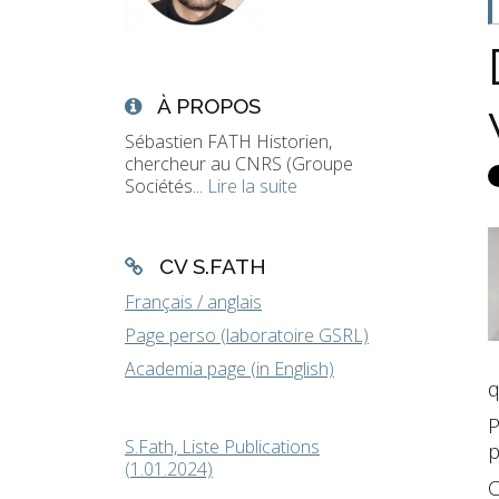
À PROPOS
Sébastien FATH Historien,
chercheur au CNRS (Groupe
Sociétés...
Lire la suite
CV S.FATH
Français / anglais
Page perso (laboratoire GSRL)
Academia page (in English)
q
P
S.Fath, Liste Publications
p
(1.01.2024)
C