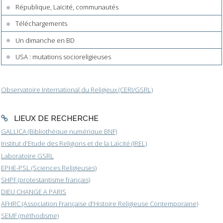
République, Laïcité, communautés
Téléchargements
Un dimanche en BD
USA : mutations socioreligieuses
Observatoire International du Religieux (CERI/GSRL)
LIEUX DE RECHERCHE
GALLICA (Bibliothèque numérique BNF)
Institut d'Etude des Religions et de la Laïcité (IREL)
Laboratoire GSRL
EPHE-PSL (Sciences Religieuses)
SHPF (protestantisme français)
DIEU CHANGE A PARIS
AFHRC (Association Française d'Histoire Religieuse Contemporaine)
SEMF (méthodisme)