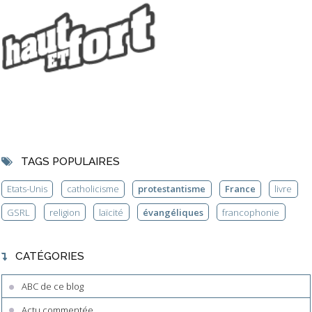
TAGS POPULAIRES
Etats-Unis
catholicisme
protestantisme
France
livre
GSRL
religion
laïcité
évangéliques
francophonie
CATÉGORIES
ABC de ce blog
Actu commentée