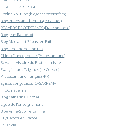
CERCLE CHARLES GIDE
Chaîne Youtube (blogdesebastienfath)
Blog Protestants bretons (JY.Carluer)
REGARDS PROTESTANTS (Francophonie)
Blog Jean Baubérot
Blog Médiapart Sébastien Fath
Blog Frederic de Coninck
Fil-info Francophonie (Protestantisme)
Revue d'Histoire du Protestantisme
Evangéliques Tziganes (Le Cossec)
Protestantisme français (FPF)
Eglises congolaises, CASARHEMA
InfoChrétienne
Blog Catherine Kintzler
Ligue de l'enseignement
Blog Anne-Sophie Lamine
Huguenots en France
Foi et Vie