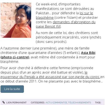
Ce week-end, d'importantes
manifestations se sont déroulées au
Pakistan... pour défendre la
loi sur le
blasphème
(contre l'islam) et protester
contre les
demandes d'abrogation du
pape Benoit XVI
.
Au nom de cette loi, des chrétiens sont
périodiquement incarcérés, voire lynchés
(donc sans procès).
A l'automne dernier (une première), une mère de famille
chrétienne d'une quarantaine d'années (5 enfants),
Asia Bibi
(photo ci-contre)
, avait même été condamnée à mort pour
blasphème.
Pour avoir cherché à défendre cette femme (emprisonnée
depuis plus d'un an après avoir été battue et violée),
le
gouverneur du Penjab a été assassiné par son garde du corps
en
ce début d'année 2011. On ne plaisante pas avec le blasphème...
Lire la suite
LIEN PERMANENT
CATÉGORIES :
ACTU COMMENTÉE
,
TÉLÉCHARGEMENTS
TAGS :