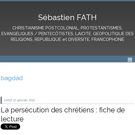
Sébastien FATH
CHRISTIANISME POSTCOLONIAL, PROTESTANTISMES,
EVANGELIQUES / PENTECÔTISTES, LAICITE, GEOPOLITIQUE DES
RELIGIONS, REPUBLIQUE et DIVERSITE, FRANCOPHONIE
bagdad
lundi 17
janvier 2011
La persécution des chrétiens : fiche de
lecture