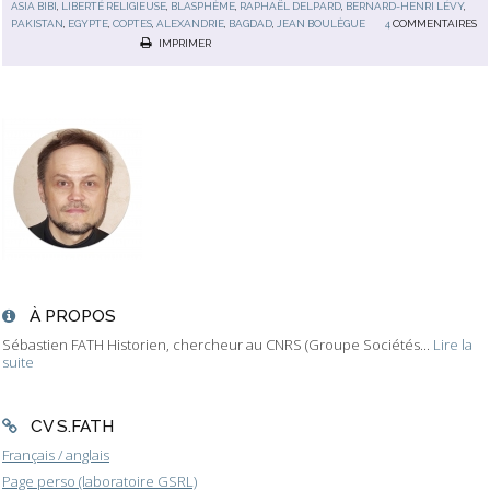
ASIA BIBI
,
LIBERTÉ RELIGIEUSE
,
BLASPHÈME
,
RAPHAËL DELPARD
,
BERNARD-HENRI LÉVY
,
PAKISTAN
,
EGYPTE
,
COPTES
,
ALEXANDRIE
,
BAGDAD
,
JEAN BOULÈGUE
4
COMMENTAIRES
IMPRIMER
À PROPOS
Sébastien FATH Historien, chercheur au CNRS (Groupe Sociétés...
Lire la
suite
CV S.FATH
Français / anglais
Page perso (laboratoire GSRL)