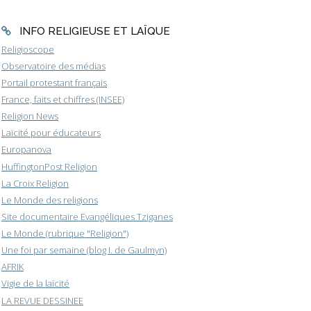
INFO RELIGIEUSE ET LAÏQUE
Religioscope
Observatoire des médias
Portail protestant français
France, faits et chiffres (INSEE)
Religion News
Laïcité pour éducateurs
Europanova
HuffingtonPost Religion
La Croix Religion
Le Monde des religions
Site documentaire Evangéliques Tziganes
Le Monde (rubrique "Religion")
Une foi par semaine (blog I. de Gaulmyn)
AFRIK
Vigie de la laïcité
LA REVUE DESSINEE