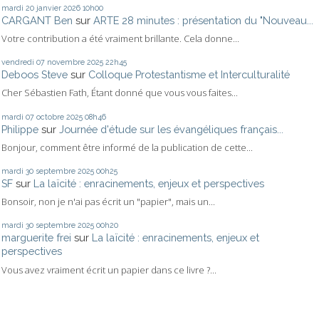
mardi 20
janvier 2026
10h00
CARGANT Ben
sur
ARTE 28 minutes : présentation du "Nouveau...
Votre contribution a été vraiment brillante. Cela donne...
vendredi 07
novembre 2025
22h45
Deboos Steve
sur
Colloque Protestantisme et Interculturalité
Cher Sébastien Fath, Étant donné que vous vous faites...
mardi 07
octobre 2025
08h46
Philippe
sur
Journée d'étude sur les évangéliques français...
Bonjour, comment être informé de la publication de cette...
mardi 30
septembre 2025
00h25
SF
sur
La laïcité : enracinements, enjeux et perspectives
Bonsoir, non je n'ai pas écrit un "papier", mais un...
mardi 30
septembre 2025
00h20
marguerite frei
sur
La laïcité : enracinements, enjeux et
perspectives
Vous avez vraiment écrit un papier dans ce livre ?...