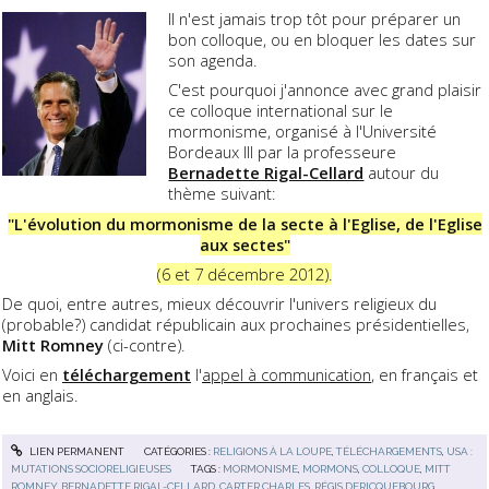
Il n'est jamais trop tôt pour préparer un
bon colloque, ou en bloquer les dates sur
son agenda.
C'est pourquoi j'annonce avec grand plaisir
ce colloque international sur le
mormonisme, organisé à l'Université
Bordeaux III par la professeure
Bernadette Rigal-Cellard
autour du
thème suivant:
"L'évolution du mormonisme de la secte à l'Eglise, de l'Eglise
aux sectes"
(6 et 7 décembre 2012).
De quoi, entre autres, mieux découvrir l'univers religieux du
(probable?) candidat républicain aux prochaines présidentielles,
Mitt Romney
(ci-contre).
Voici en
téléchargement
l'
appel à communication
, en français et
en anglais.
LIEN PERMANENT
CATÉGORIES :
RELIGIONS À LA LOUPE
,
TÉLÉCHARGEMENTS
,
USA :
MUTATIONS SOCIORELIGIEUSES
TAGS :
MORMONISME
,
MORMONS
,
COLLOQUE
,
MITT
ROMNEY
,
BERNADETTE RIGAL-CELLARD
,
CARTER CHARLES
,
RÉGIS DERICQUEBOURG
,