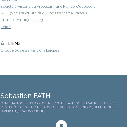
Société d'Histoire du Protestantisme Franco-Québécois
SHPF (Société d'Histoire du Protestantisme Français)
ETHNOGRAPHIQUES.Org
CAIRN
LIENS
Groupe Sociétés Religions Laïcités
Sébastien FATH
CHRISTIANISME POSTCOLONIAL, PROTESTANTISMES, EVANGELIQUES /
PENTECÔTISTES, LAICITE, GEOPOLITIQUE DES RELIGIONS, REPUBLIQUE et
DIVERSITE, FRANCOPHONIE