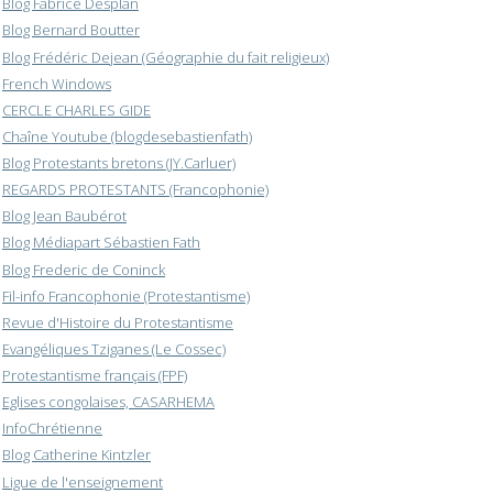
Blog Fabrice Desplan
Blog Bernard Boutter
Blog Frédéric Dejean (Géographie du fait religieux)
French Windows
CERCLE CHARLES GIDE
Chaîne Youtube (blogdesebastienfath)
Blog Protestants bretons (JY.Carluer)
REGARDS PROTESTANTS (Francophonie)
Blog Jean Baubérot
Blog Médiapart Sébastien Fath
Blog Frederic de Coninck
Fil-info Francophonie (Protestantisme)
Revue d'Histoire du Protestantisme
Evangéliques Tziganes (Le Cossec)
Protestantisme français (FPF)
Eglises congolaises, CASARHEMA
InfoChrétienne
Blog Catherine Kintzler
Ligue de l'enseignement