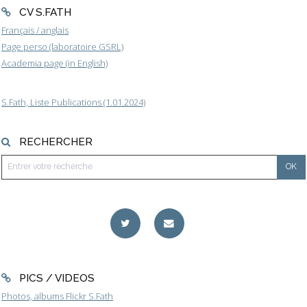
CV S.FATH
Français / anglais
Page perso (laboratoire GSRL)
Academia page (in English)
S.Fath, Liste Publications (1.01.2024)
RECHERCHER
PICS / VIDEOS
Photos, albums Flickr S.Fath