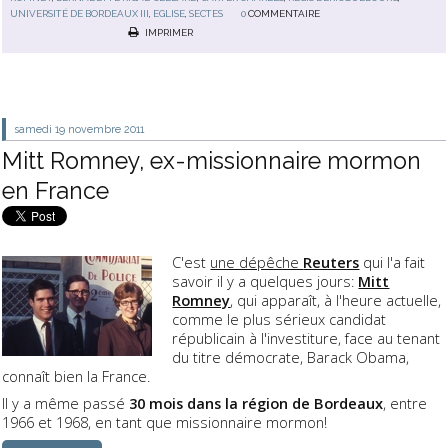
UNIVERSITÉ DE BORDEAUX III
,
EGLISE
,
SECTES
0
COMMENTAIRE
IMPRIMER
samedi 19
novembre 2011
Mitt Romney, ex-missionnaire mormon
en France
C'est
une dépêche
Reuters
qui l'a fait
savoir il y a quelques jours:
Mitt
Romney
, qui apparaît, à l'heure actuelle,
comme le plus sérieux candidat
républicain à l'investiture, face au tenant
du titre démocrate, Barack Obama,
connaît bien la France.
Il y a même passé
30 mois dans la région de Bordeaux
, entre
1966 et 1968, en tant que missionnaire mormon!