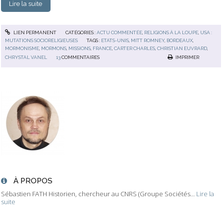
Lire la suite
LIEN PERMANENT
CATÉGORIES :
ACTU COMMENTÉE
,
RELIGIONS À LA LOUPE
,
USA :
MUTATIONS SOCIORELIGIEUSES
TAGS :
ETATS-UNIS
,
MITT ROMNEY
,
BORDEAUX
,
MORMONISME
,
MORMONS
,
MISSIONS
,
FRANCE
,
CARTER CHARLES
,
CHRISTIAN EUVRARD
,
CHRYSTAL VANEL
13
COMMENTAIRES
IMPRIMER
À PROPOS
Sébastien FATH Historien, chercheur au CNRS (Groupe Sociétés...
Lire la
suite