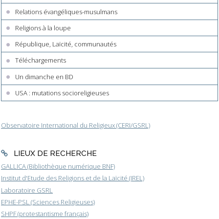
Relations évangéliques-musulmans
Religions à la loupe
République, Laïcité, communautés
Téléchargements
Un dimanche en BD
USA : mutations socioreligieuses
Observatoire International du Religieux (CERI/GSRL)
LIEUX DE RECHERCHE
GALLICA (Bibliothèque numérique BNF)
Institut d'Etude des Religions et de la Laïcité (IREL)
Laboratoire GSRL
EPHE-PSL (Sciences Religieuses)
SHPF (protestantisme français)