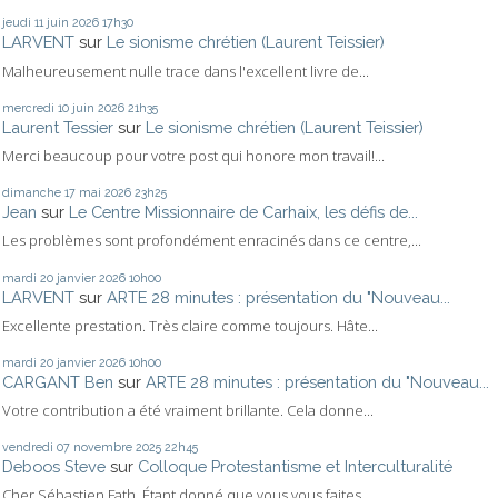
jeudi 11
juin 2026
17h30
LARVENT
sur
Le sionisme chrétien (Laurent Teissier)
Malheureusement nulle trace dans l'excellent livre de...
mercredi 10
juin 2026
21h35
Laurent Tessier
sur
Le sionisme chrétien (Laurent Teissier)
Merci beaucoup pour votre post qui honore mon travail!...
dimanche 17
mai 2026
23h25
Jean
sur
Le Centre Missionnaire de Carhaix, les défis de...
Les problèmes sont profondément enracinés dans ce centre,...
mardi 20
janvier 2026
10h00
LARVENT
sur
ARTE 28 minutes : présentation du "Nouveau...
Excellente prestation. Très claire comme toujours. Hâte...
mardi 20
janvier 2026
10h00
CARGANT Ben
sur
ARTE 28 minutes : présentation du "Nouveau...
Votre contribution a été vraiment brillante. Cela donne...
vendredi 07
novembre 2025
22h45
Deboos Steve
sur
Colloque Protestantisme et Interculturalité
Cher Sébastien Fath, Étant donné que vous vous faites...