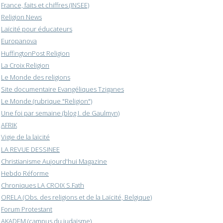
France, faits et chiffres (INSEE)
Religion News
Laïcité pour éducateurs
Europanova
HuffingtonPost Religion
La Croix Religion
Le Monde des religions
Site documentaire Evangéliques Tziganes
Le Monde (rubrique "Religion")
Une foi par semaine (blog I. de Gaulmyn)
AFRIK
Vigie de la laïcité
LA REVUE DESSINEE
Christianisme Aujourd'hui Magazine
Hebdo Réforme
Chroniques LA CROIX S.Fath
ORELA (Obs. des religions et de la Laïcité, Belgique)
Forum Protestant
AKADEM (campus du judaïsme)