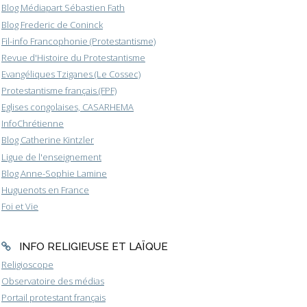
Blog Médiapart Sébastien Fath
Blog Frederic de Coninck
Fil-info Francophonie (Protestantisme)
Revue d'Histoire du Protestantisme
Evangéliques Tziganes (Le Cossec)
Protestantisme français (FPF)
Eglises congolaises, CASARHEMA
InfoChrétienne
Blog Catherine Kintzler
Ligue de l'enseignement
Blog Anne-Sophie Lamine
Huguenots en France
Foi et Vie
INFO RELIGIEUSE ET LAÏQUE
Religioscope
Observatoire des médias
Portail protestant français