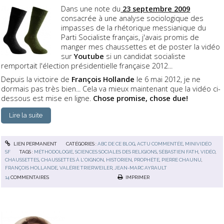
Dans une note du
23 septembre 2009
consacrée à une analyse sociologique des
impasses de la rhétorique messianique du
Parti Socialiste français, j'avais promis de
manger mes chaussettes et de poster la vidéo
sur
Youtube
si un candidat socialiste
remportait l'élection présidentielle française 2012...
Depuis la victoire de
François Hollande
le 6 mai 2012, je ne
dormais pas très bien... Cela va mieux maintenant que la vidéo ci-
dessous est mise en ligne.
Chose promise, chose due!
Lire la suite
LIEN PERMANENT
CATÉGORIES :
ABC DE CE BLOG
,
ACTU COMMENTÉE
,
MINIVIDÉO
SF
TAGS :
MÉTHODOLOGIE
,
SCIENCES SOCIALES DES RELIGIONS
,
SÉBASTIEN FATH
,
VIDÉO
,
CHAUSSETTES
,
CHAUSSETTES À L'OIGNON
,
HISTORIEN
,
PROPHÈTE
,
PIERRE CHAUNU
,
FRANÇOIS HOLLANDE
,
VALÉRIE TRIERWEILER
,
JEAN-MARC AYRAULT
14
COMMENTAIRES
IMPRIMER