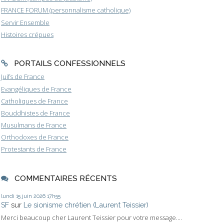
FRANCE FORUM (personnalisme catholique)
Servir Ensemble
Histoires crépues
PORTAILS CONFESSIONNELS
Juifs de France
Evangéliques de France
Catholiques de France
Bouddhistes de France
Musulmans de France
Orthodoxes de France
Protestants de France
COMMENTAIRES RÉCENTS
lundi 15
juin 2026
17h55
SF
sur
Le sionisme chrétien (Laurent Teissier)
Merci beaucoup cher Laurent Teissier pour votre message....