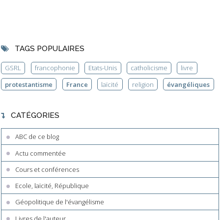
TAGS POPULAIRES
GSRL
francophonie
Etats-Unis
catholicisme
livre
protestantisme
France
laïcité
religion
évangéliques
CATÉGORIES
ABC de ce blog
Actu commentée
Cours et conférences
Ecole, laïcité, République
Géopolitique de l'évangélisme
Livres de l'auteur