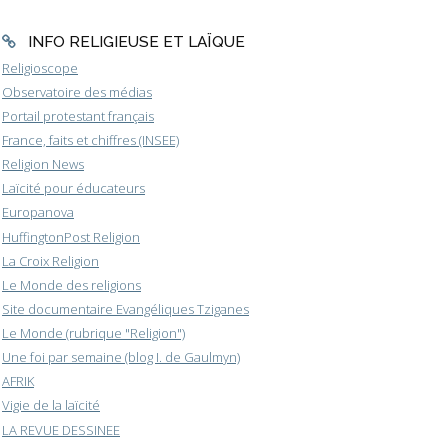
INFO RELIGIEUSE ET LAÏQUE
Religioscope
Observatoire des médias
Portail protestant français
France, faits et chiffres (INSEE)
Religion News
Laïcité pour éducateurs
Europanova
HuffingtonPost Religion
La Croix Religion
Le Monde des religions
Site documentaire Evangéliques Tziganes
Le Monde (rubrique "Religion")
Une foi par semaine (blog I. de Gaulmyn)
AFRIK
Vigie de la laïcité
LA REVUE DESSINEE