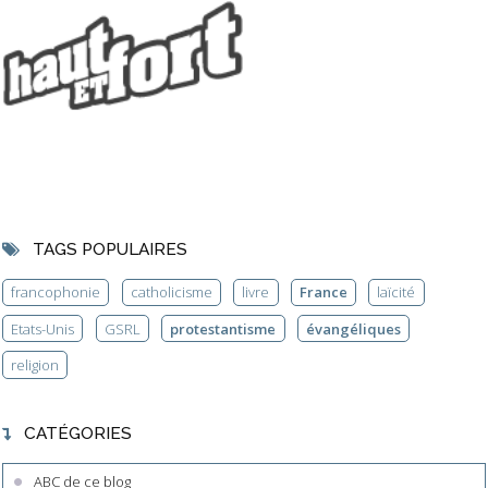
TAGS POPULAIRES
francophonie
catholicisme
livre
France
laïcité
Etats-Unis
GSRL
protestantisme
évangéliques
religion
CATÉGORIES
ABC de ce blog