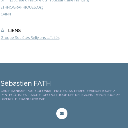
SHPF (Société d'Histoire du Protestantisme Français)
ETHNOGRAPHIQUES.Org
CAIRN
LIENS
Groupe Sociétés Religions Laïcités
Sébastien FATH
CHRISTIANISME POSTCOLONIAL, PROTESTANTISMES, EVANGELIQUES /
PENTECÔTISTES, LAICITE, GEOPOLITIQUE DES RELIGIONS, REPUBLIQUE et
DIVERSITE, FRANCOPHONIE