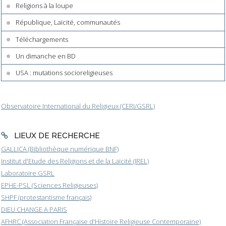
Religions à la loupe
République, Laïcité, communautés
Téléchargements
Un dimanche en BD
USA : mutations socioreligieuses
Observatoire International du Religieux (CERI/GSRL)
LIEUX DE RECHERCHE
GALLICA (Bibliothèque numérique BNF)
Institut d'Etude des Religions et de la Laïcité (IREL)
Laboratoire GSRL
EPHE-PSL (Sciences Religieuses)
SHPF (protestantisme français)
DIEU CHANGE A PARIS
AFHRC (Association Française d'Histoire Religieuse Contemporaine)