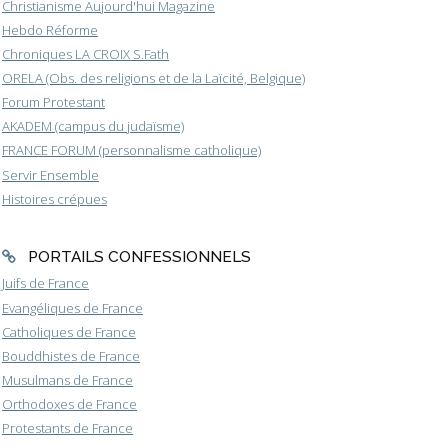
Christianisme Aujourd'hui Magazine
Hebdo Réforme
Chroniques LA CROIX S.Fath
ORELA (Obs. des religions et de la Laïcité, Belgique)
Forum Protestant
AKADEM (campus du judaïsme)
FRANCE FORUM (personnalisme catholique)
Servir Ensemble
Histoires crépues
PORTAILS CONFESSIONNELS
Juifs de France
Evangéliques de France
Catholiques de France
Bouddhistes de France
Musulmans de France
Orthodoxes de France
Protestants de France