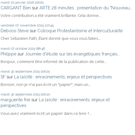
mardi 20
janvier 2026
10h00
CARGANT Ben
sur
ARTE 28 minutes : présentation du "Nouveau...
Votre contribution a été vraiment brillante. Cela donne...
vendredi 07
novembre 2025
22h45
Deboos Steve
sur
Colloque Protestantisme et Interculturalité
Cher Sébastien Fath, Étant donné que vous vous faites...
mardi 07
octobre 2025
08h46
Philippe
sur
Journée d'étude sur les évangéliques français...
Bonjour, comment être informé de la publication de cette...
mardi 30
septembre 2025
00h25
SF
sur
La laïcité : enracinements, enjeux et perspectives
Bonsoir, non je n'ai pas écrit un "papier", mais un...
mardi 30
septembre 2025
00h20
marguerite frei
sur
La laïcité : enracinements, enjeux et
perspectives
Vous avez vraiment écrit un papier dans ce livre ?...