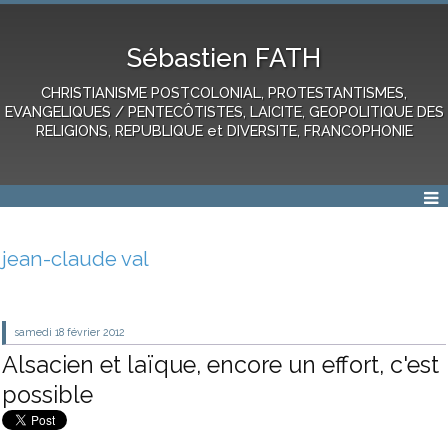
Sébastien FATH
CHRISTIANISME POSTCOLONIAL, PROTESTANTISMES,
EVANGELIQUES / PENTECÔTISTES, LAICITE, GEOPOLITIQUE DES
RELIGIONS, REPUBLIQUE et DIVERSITE, FRANCOPHONIE
jean-claude val
samedi 18
février 2012
Alsacien et laïque, encore un effort, c'est
possible