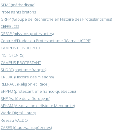
SEMF (méthodisme)
Protestants bretons
GRHP (Groupe de Recherche en Histoire des Protestantismes)
CEFRELCO
DEFAP (missions protestantes)
Centre d'Etudes du Protestantisme Béarnais (CEPB)
CAMPUS CONDORCET
INSHS (CNRS)
CAMPUS PROTESTANT
SHDBF (baptisme français)
CREDIC (Histoire des missions)
RELRACE (Religion et 'Race')
SHPFQ (protestantisme franco-québécois)
SHP (Vallée de la Dordogne)
AFHAM (Association d'Histoire Mennonite)
World Digital Library
Réseau VALDO
CARES (études afropéennes)