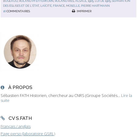
BUGEAUD
,
ROLAND PFEFFERKORN
,
ROLAND RIES
,
ALSACE
,
1905
,
LOI DE 1905
,
SÉPARATION
DES ÉGLISES ET DE L'ÉTAT
,
LAÏCITÉ
,
FRANCE
,
MOSELLE
,
PIERRE HARTMANN
16
COMMENTAIRES
IMPRIMER
À PROPOS
Sébastien FATH Historien, chercheur au CNRS (Groupe Sociétés...
Lire la
suite
CV S.FATH
Français / anglais
Page perso (laboratoire GSRL)