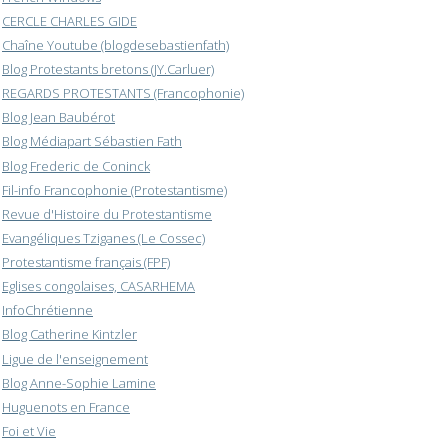
CERCLE CHARLES GIDE
Chaîne Youtube (blogdesebastienfath)
Blog Protestants bretons (JY.Carluer)
REGARDS PROTESTANTS (Francophonie)
Blog Jean Baubérot
Blog Médiapart Sébastien Fath
Blog Frederic de Coninck
Fil-info Francophonie (Protestantisme)
Revue d'Histoire du Protestantisme
Evangéliques Tziganes (Le Cossec)
Protestantisme français (FPF)
Eglises congolaises, CASARHEMA
InfoChrétienne
Blog Catherine Kintzler
Ligue de l'enseignement
Blog Anne-Sophie Lamine
Huguenots en France
Foi et Vie