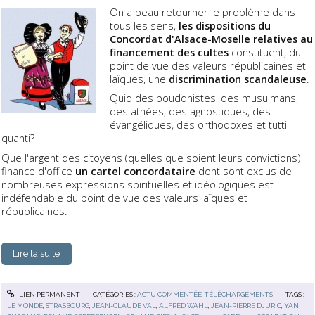
On a beau retourner le problème dans
tous les sens,
les dispositions du
Concordat d'Alsace-Moselle relatives au
financement des cultes
constituent, du
point de vue des valeurs républicaines et
laïques, une
discrimination scandaleuse
.
Quid des bouddhistes, des musulmans,
des athées, des agnostiques, des
évangéliques, des orthodoxes et tutti
quanti?
Que l'argent des citoyens (quelles que soient leurs convictions)
finance d'office
un cartel concordataire
dont sont exclus de
nombreuses expressions spirituelles et idéologiques est
indéfendable du point de vue des valeurs laïques et
républicaines.
Lire la suite
LIEN PERMANENT
CATÉGORIES :
ACTU COMMENTÉE
,
TÉLÉCHARGEMENTS
TAGS :
LE MONDE
,
STRASBOURG
,
JEAN-CLAUDE VAL
,
ALFRED WAHL
,
JEAN-PIERRE DJURIC
,
YAN