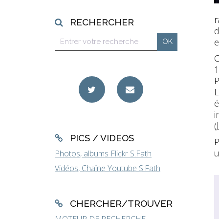
r
RECHERCHER
d
e
C
1
P
L
é
i
(
PICS / VIDEOS
P
u
Photos, albums Flickr S.Fath
Vidéos, Chaîne Youtube S.Fath
CHERCHER/TROUVER