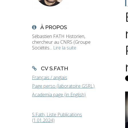
À PROPOS
Sébastien FATH Historien,
chercheur au CNRS (Groupe
Sociétés...
Lire la suite
CV S.FATH
Français / anglais
Page perso (laboratoire GSRL)
Academia page (in English)
S.Fath, Liste Publications
(1.01.2024)