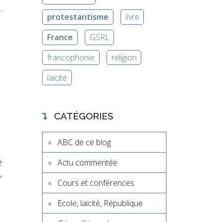
protestantisme
livre
France
GSRL
francophonie
religion
laïcité
CATÉGORIES
ABC de ce blog
e
Actu commentée
,
Cours et conférences
Ecole, laïcité, République