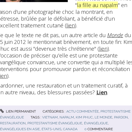
"
la fille au napalm
" en
aison d'une photographie choc la montrant, en
étresse, brûlée par le défoliant, a bénéficié d'un
xcellent traitement cutané (
lien
).
e que le texte ne dit pas, un autre article du
Monde
du
5 juin 2012 le mentionnait brièvement, en toute fin: Ki
huc est aussi "devenue très chrétienne" (
lien
).
'occasion de préciser qu'elle est une protestante
vangélique convaincue, une convertie qui a multiplié le
nterventions pour promouvoir pardon et réconciliation
lien
).
ardonner, une restauration et un traitement curatif, à
n autre niveau, des blessures passées?
Lien
.
LIEN PERMANENT
CATÉGORIES :
ACTU COMMENTÉE
,
PROTESTANTISME
ÉVANGÉLIQUE
TAGS :
VIETNAM
,
NAPALM
,
KIM PHUC
,
LE MONDE
,
PARDON
,
RESTAURATION
,
PROTESTANTISME ÉVANGÉLIQUE
,
ÉVANGÉLIQUE
,
ÉVANGÉLIQUES EN ASIE
,
ÉTATS-UNIS
,
CANADA
0
COMMENTAIRE