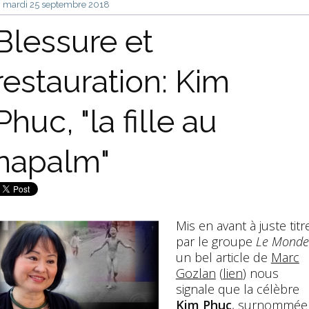
mardi 25
septembre 2018
Blessure et
restauration: Kim
Phuc, "la fille au
napalm"
Mis en avant à juste titr
par le groupe
Le Monde
un bel article de
Marc
Gozlan
(
lien
) nous
signale que la célèbre
Kim Phuc
, surnommée