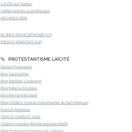
S.FATH sur Twitter
CAIRN (articles scientifiques)
ARCHIVES WEB
FIL INFO FRANCOPHONIE (S.F)
FRENCH WINDOWS (S.F)
PROTESTANTISME LAÏCITÉ
Musée Protestant
Blog Yannick Fer
Blog Baptiste Coulmont
Blog Fabrice Desplan
Blog Bernard Boutter
Blog Frédéric Dejean (Géographie du fait religieux)
French Windows
CERCLE CHARLES GIDE
Chaîne Youtube (blogdesebastienfath)
Blog Protestants bretons (JY.Carluer)