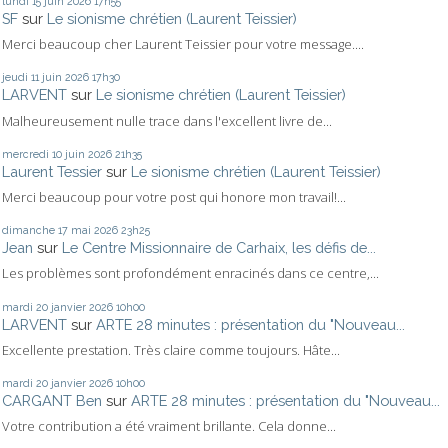
lundi 15
juin 2026
17h55
SF
sur
Le sionisme chrétien (Laurent Teissier)
Merci beaucoup cher Laurent Teissier pour votre message....
jeudi 11
juin 2026
17h30
LARVENT
sur
Le sionisme chrétien (Laurent Teissier)
Malheureusement nulle trace dans l'excellent livre de...
mercredi 10
juin 2026
21h35
Laurent Tessier
sur
Le sionisme chrétien (Laurent Teissier)
Merci beaucoup pour votre post qui honore mon travail!...
dimanche 17
mai 2026
23h25
Jean
sur
Le Centre Missionnaire de Carhaix, les défis de...
Les problèmes sont profondément enracinés dans ce centre,...
mardi 20
janvier 2026
10h00
LARVENT
sur
ARTE 28 minutes : présentation du "Nouveau...
Excellente prestation. Très claire comme toujours. Hâte...
mardi 20
janvier 2026
10h00
CARGANT Ben
sur
ARTE 28 minutes : présentation du "Nouveau...
Votre contribution a été vraiment brillante. Cela donne...