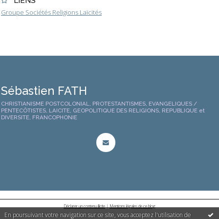
LIENS
Groupe Sociétés Religions Laïcités
Sébastien FATH
CHRISTIANISME POSTCOLONIAL, PROTESTANTISMES, EVANGELIQUES /
PENTECÔTISTES, LAICITE, GEOPOLITIQUE DES RELIGIONS, REPUBLIQUE et
DIVERSITE, FRANCOPHONIE
Déclarer un contenu illicite
|
Mentions légales de ce blog
En poursuivant votre navigation sur ce site, vous acceptez l'utilisation de