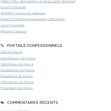
ORELA (Obs. des religions et de la Laïcité, Belgique)
Forum Protestant
AKADEM (campus du judaïsme)
FRANCE FORUM (personnalisme catholique)
Servir Ensemble
Histoires crépues
PORTAILS CONFESSIONNELS
Juifs de France
Evangéliques de France
Catholiques de France
Bouddhistes de France
Musulmans de France
Orthodoxes de France
Protestants de France
COMMENTAIRES RÉCENTS