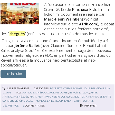
A l'occasion de la sortie en France hier
(3 avril 2013) de
Kinshasa kids
, film mi-
fiction mi-documentaire réalisé par
Marc-Henri Wajnberg
(voir cet
interview sur le site
Afrik.com
), le débat
est relancé sur les "enfants sorciers",
des "
shégués
" (enfants des rues) accusés de tous les maux.
On signalera à ce sujet une étude documentée publiée il y a 4
ans par
Jérôme Ballet
(avec Claudine Dumbi et Benoît Lallau).
Ballet analyse (dixit) "le rôle extrêmement ambigu des nouveaux
mouvements religieux en RDC, en particulier les Églises dites du
Réveil, affiliées à la mouvance néo-pentecôtiste et néo-
apocalyptique".
Lire la suite
LIEN PERMANENT
CATÉGORIES :
PROTESTANTISME ÉVANGÉLIQUE
,
RELIGIONS À LA
LOUPE
TAGS :
AFRIQUE
,
CINÉMA
,
CLAUDINE DUMBI
,
BENOÎT LALLAU
,
AFRIK
,
AFRIK.COM
,
SHÉGUÉS
,
MARC-HENRI WAJNBERG
,
CONGO
,
CONGO RDC
,
KINSHASA
,
ENFANTS
SORCIERS
,
JÉRÔME BALLET
,
MONDES EN DÉVELOPPEMENT
,
SARAH DEMART
,
DÉLIVRANCE
2
COMMENTAIRES
IMPRIMER