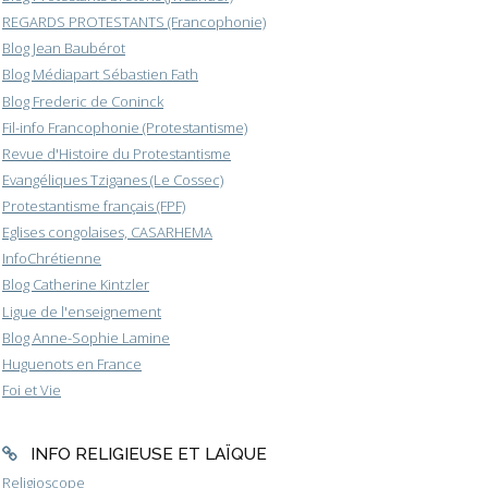
REGARDS PROTESTANTS (Francophonie)
Blog Jean Baubérot
Blog Médiapart Sébastien Fath
Blog Frederic de Coninck
Fil-info Francophonie (Protestantisme)
Revue d'Histoire du Protestantisme
Evangéliques Tziganes (Le Cossec)
Protestantisme français (FPF)
Eglises congolaises, CASARHEMA
InfoChrétienne
Blog Catherine Kintzler
Ligue de l'enseignement
Blog Anne-Sophie Lamine
Huguenots en France
Foi et Vie
INFO RELIGIEUSE ET LAÏQUE
Religioscope