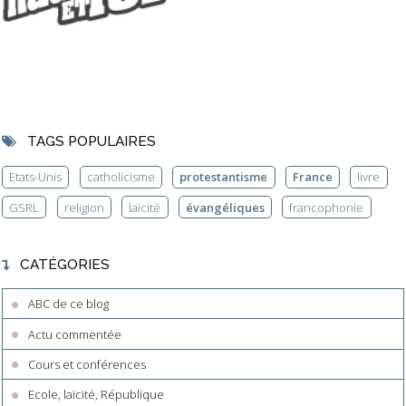
TAGS POPULAIRES
Etats-Unis
catholicisme
protestantisme
France
livre
GSRL
religion
laïcité
évangéliques
francophonie
CATÉGORIES
ABC de ce blog
Actu commentée
Cours et conférences
Ecole, laïcité, République