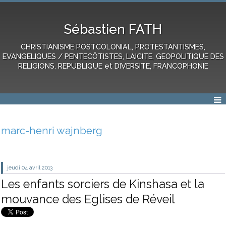
Sébastien FATH
CHRISTIANISME POSTCOLONIAL, PROTESTANTISMES,
EVANGELIQUES / PENTECÔTISTES, LAICITE, GEOPOLITIQUE DES
RELIGIONS, REPUBLIQUE et DIVERSITE, FRANCOPHONIE
marc-henri wajnberg
jeudi 04
avril 2013
Les enfants sorciers de Kinshasa et la
mouvance des Eglises de Réveil