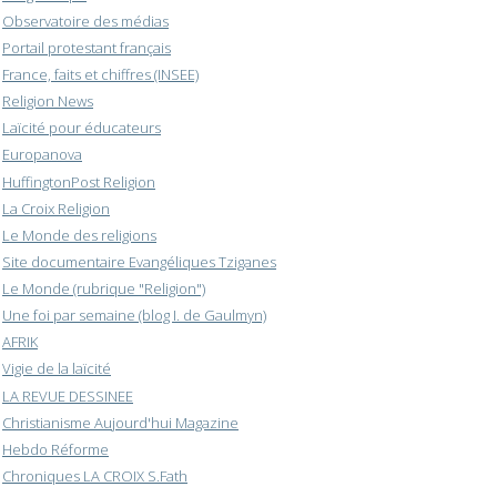
Observatoire des médias
Portail protestant français
France, faits et chiffres (INSEE)
Religion News
Laïcité pour éducateurs
Europanova
HuffingtonPost Religion
La Croix Religion
Le Monde des religions
Site documentaire Evangéliques Tziganes
Le Monde (rubrique "Religion")
Une foi par semaine (blog I. de Gaulmyn)
AFRIK
Vigie de la laïcité
LA REVUE DESSINEE
Christianisme Aujourd'hui Magazine
Hebdo Réforme
Chroniques LA CROIX S.Fath