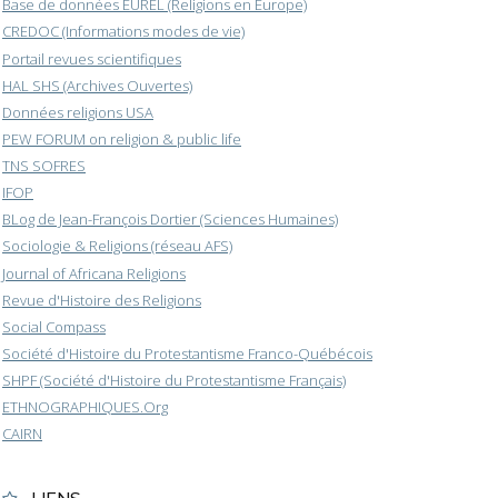
Base de données EUREL (Religions en Europe)
CREDOC (Informations modes de vie)
Portail revues scientifiques
HAL SHS (Archives Ouvertes)
Données religions USA
PEW FORUM on religion & public life
TNS SOFRES
IFOP
BLog de Jean-François Dortier (Sciences Humaines)
Sociologie & Religions (réseau AFS)
Journal of Africana Religions
Revue d'Histoire des Religions
Social Compass
Société d'Histoire du Protestantisme Franco-Québécois
SHPF (Société d'Histoire du Protestantisme Français)
ETHNOGRAPHIQUES.Org
CAIRN