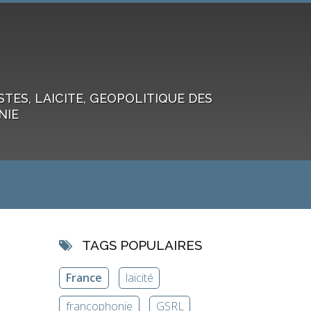
ES, LAICITE, GEOPOLITIQUE DES
NIE
TAGS POPULAIRES
France
laïcité
francophonie
GSRL