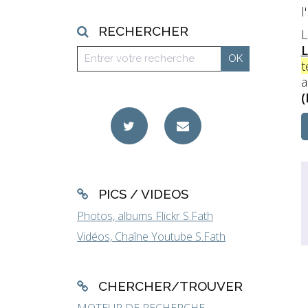
l
RECHERCHER
L
L
t
a
(
PICS / VIDEOS
Photos, albums Flickr S.Fath
Vidéos, Chaîne Youtube S.Fath
CHERCHER/TROUVER