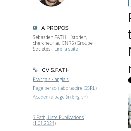
À PROPOS
Sébastien FATH Historien,
chercheur au CNRS (Groupe
Sociétés...
Lire la suite
CV S.FATH
Français / anglais
Page perso (laboratoire GSRL)
Academia page (in English)
S.Fath, Liste Publications
(1.01.2024)