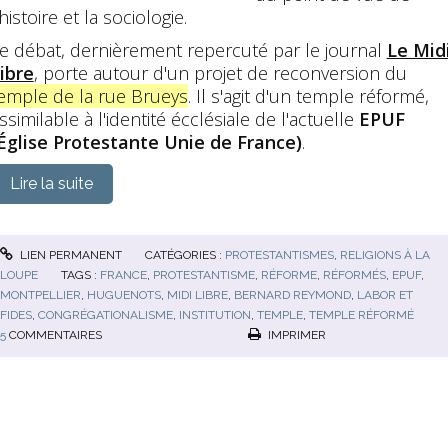
'histoire et la sociologie.
e débat, dernièrement repercuté par le journal
Le Mid
ibre
, porte autour d'un projet de reconversion du
emple de la rue Brueys
. Il s'agit d'un temple réformé,
ssimilable à l'identité écclésiale de l'actuelle
EPUF
Église Protestante Unie de France)
.
Lire la suite
LIEN PERMANENT
CATÉGORIES :
PROTESTANTISMES
,
RELIGIONS À LA
LOUPE
TAGS :
FRANCE
,
PROTESTANTISME
,
RÉFORME
,
RÉFORMÉS
,
EPUF
,
MONTPELLIER
,
HUGUENOTS
,
MIDI LIBRE
,
BERNARD REYMOND
,
LABOR ET
FIDES
,
CONGRÉGATIONALISME
,
INSTITUTION
,
TEMPLE
,
TEMPLE RÉFORMÉ
5
COMMENTAIRES
IMPRIMER