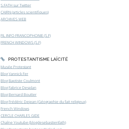
S.FATH sur Twitter
CAIRN (articles scientifiques)
ARCHIVES WEB
FIL INFO FRANCOPHONIE (S.F)
FRENCH WINDOWS (S.F)
PROTESTANTISME LAÏCITÉ
Musée Protestant
Blog Yannick Fer
Blog Baptiste Coulmont
Blog Fabrice Desplan
Blog Bernard Boutter
Blog Frédéric Dejean (Géographie du fait religieux)
French Windows
CERCLE CHARLES GIDE
Chaîne Youtube (blogdesebastienfath)