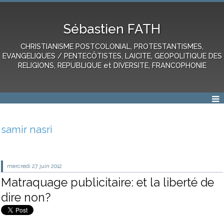
Sébastien FATH
CHRISTIANISME POSTCOLONIAL, PROTESTANTISMES,
EVANGELIQUES / PENTECÔTISTES, LAICITE, GEOPOLITIQUE DES
RELIGIONS, REPUBLIQUE et DIVERSITE, FRANCOPHONIE
samir nasri
mercredi 27
juin 2012
Matraquage publicitaire: et la liberté de
dire non?