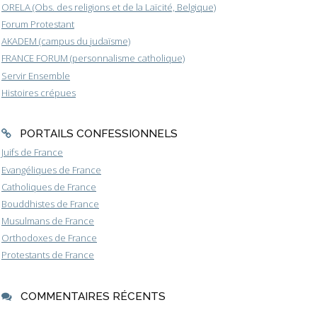
ORELA (Obs. des religions et de la Laïcité, Belgique)
Forum Protestant
AKADEM (campus du judaïsme)
FRANCE FORUM (personnalisme catholique)
Servir Ensemble
Histoires crépues
PORTAILS CONFESSIONNELS
Juifs de France
Evangéliques de France
Catholiques de France
Bouddhistes de France
Musulmans de France
Orthodoxes de France
Protestants de France
COMMENTAIRES RÉCENTS