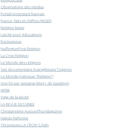
Observatoire des médias
Portail protestant français
France, faits et chiffres (INSEE)
Religion News
Laïcité pour éducateurs
Europanova
HuffingtonPost Religion
La Croix Religion
Le Monde des religions
Site documentaire Evangéliques Tziganes
Le Monde (rubrique "Religion")
Une foi par semaine (blog I. de Gaulmyn)
AFRIK
Vigie de la laïcité
LA REVUE DESSINEE
Christianisme Aujourd'hui Magazine
Hebdo Réforme
Chroniques LA CROIX S.Fath