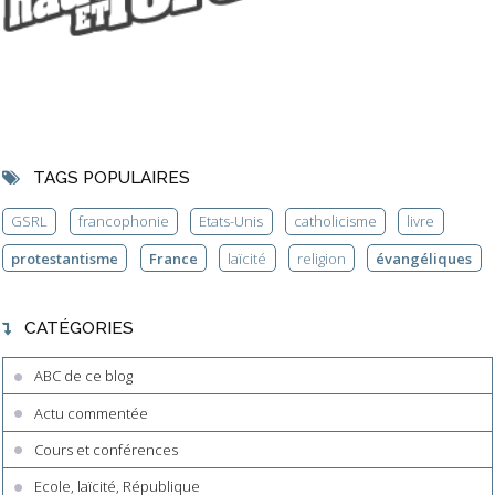
TAGS POPULAIRES
GSRL
francophonie
Etats-Unis
catholicisme
livre
protestantisme
France
laïcité
religion
évangéliques
CATÉGORIES
ABC de ce blog
Actu commentée
Cours et conférences
Ecole, laïcité, République