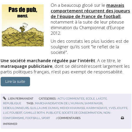
On a beaucoup glosé sur le
mauvais
comportement récurrent des joueurs
de l'équipe de France de football
,
notamment à la suite de leur piteuse
élimination du Championnat d'Europe
2012.
Un des constats les plus lucides est de
souligner qu'ils sont "le reflet de la
société".
Une société marchande régulée par l'intérêt
. A ce titre, le
matraquage publicitaire
, dont se désintéressent largement les
partis politiques français, n'est pas exempt de responsabilité.
Lire la suite
LIEN PERMANENT
CATÉGORIES :
ACTU COMMENTÉE
,
ECOLE, LAÏCITÉ,
RÉPUBLIQUE
TAGS :
MARCHANDISATION DE L'HUMAIN
,
SAMIR NASRI
,
DÉBOULONNEURS
,
GUILLAUME DUMAS
,
MEHDI KHAMASSI
,
KARIM NDIAYE
,
YVES JOUFFE
,
LUC FOUBERT
,
CAMILLE ROTH
,
PUBLICITÉ
,
SOCIÉTÉ DE CONSOMMATION
,
NON-
CONFORMISME
,
FOOTBALL
,
SPORT
2
COMMENTAIRES
IMPRIMER