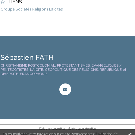
LIENS
Groupe Sociétés Religions Laïcités
Sébastien FATH
CHRISTIANISME POSTCOLONIAL, PROTESTANTISMES, EVANGELIQUES /
PENTECÔTISTES, LAICITE, GEOPOLITIQUE DES RELIGIONS, REPUBLIQUE et
DIVERSITE, FRANCOPHONIE
Déclarer un contenu illicite
|
Mentions légales de ce blog
En poursuivant votre navigation sur ce site, vous acceptez l'utilisation de