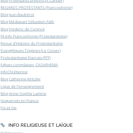
Blog Protestants bretons (JY.Carluer)
REGARDS PROTESTANTS (Francophonie)
Blog Jean Baubérot
Blog Médiapart Sébastien Fath
Blog Frederic de Coninck
Fil-info Francophonie (Protestantisme)
Revue d'Histoire du Protestantisme
Evangéliques Tziganes (Le Cossec)
Protestantisme français (FPF)
Eglises congolaises, CASARHEMA
InfoChrétienne
Blog Catherine Kintzler
Ligue de l'enseignement
Blog Anne-Sophie Lamine
Huguenots en France
Foi et Vie
INFO RELIGIEUSE ET LAÏQUE
Religioscope