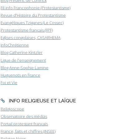
Blog Frederic de Coninck
Fil-info Francophonie (Protestantisme)
Revue d'Histoire du Protestantisme
Evangéliques Tziganes (Le Cossec)
Protestantisme français (FPF)
Eglises congolaises, CASARHEMA
InfoChrétienne
Blog Catherine Kintzler
Ligue de l'enseignement
Blog Anne-Sophie Lamine
Huguenots en France
Foi et Vie
INFO RELIGIEUSE ET LAÏQUE
Religioscope
Observatoire des médias
Portail protestant français
France, faits et chiffres (INSEE)
Religion News