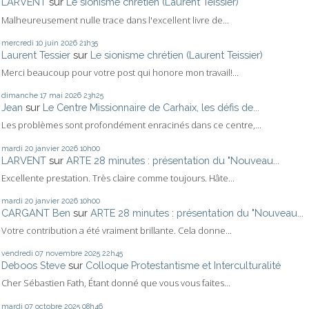
LARVENT
sur
Le sionisme chrétien (Laurent Teissier)
Malheureusement nulle trace dans l'excellent livre de...
mercredi 10
juin 2026
21h35
Laurent Tessier
sur
Le sionisme chrétien (Laurent Teissier)
Merci beaucoup pour votre post qui honore mon travail!...
dimanche 17
mai 2026
23h25
Jean
sur
Le Centre Missionnaire de Carhaix, les défis de...
Les problèmes sont profondément enracinés dans ce centre,...
mardi 20
janvier 2026
10h00
LARVENT
sur
ARTE 28 minutes : présentation du "Nouveau...
Excellente prestation. Très claire comme toujours. Hâte...
mardi 20
janvier 2026
10h00
CARGANT Ben
sur
ARTE 28 minutes : présentation du "Nouveau...
Votre contribution a été vraiment brillante. Cela donne...
vendredi 07
novembre 2025
22h45
Deboos Steve
sur
Colloque Protestantisme et Interculturalité
Cher Sébastien Fath, Étant donné que vous vous faites...
mardi 07
octobre 2025
08h46