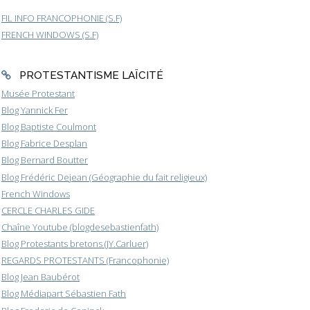
FIL INFO FRANCOPHONIE (S.F)
FRENCH WINDOWS (S.F)
PROTESTANTISME LAÏCITÉ
Musée Protestant
Blog Yannick Fer
Blog Baptiste Coulmont
Blog Fabrice Desplan
Blog Bernard Boutter
Blog Frédéric Dejean (Géographie du fait religieux)
French Windows
CERCLE CHARLES GIDE
Chaîne Youtube (blogdesebastienfath)
Blog Protestants bretons (JY.Carluer)
REGARDS PROTESTANTS (Francophonie)
Blog Jean Baubérot
Blog Médiapart Sébastien Fath