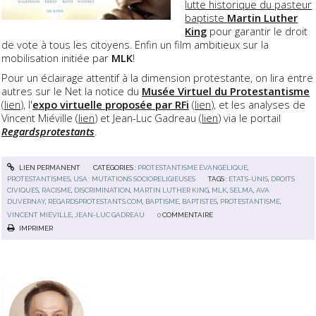
lutte historique du pasteur
baptiste
Martin Luther
King
pour garantir le droit
de vote à tous les citoyens. Enfin un film ambitieux sur la
mobilisation initiée par
MLK
!
Pour un éclairage attentif à la dimension protestante, on lira entre
autres sur le Net la notice du
Musée Virtuel du Protestantisme
(
lien
), l'
expo virtuelle proposée par RFi
(
lien
), et les analyses de
Vincent Miéville (
lien
) et Jean-Luc Gadreau (
lien
) via le portail
Regardsprotestants
.
LIEN PERMANENT
CATÉGORIES :
PROTESTANTISME ÉVANGÉLIQUE
,
PROTESTANTISMES
,
USA : MUTATIONS SOCIORELIGIEUSES
TAGS :
ETATS-UNIS
,
DROITS
CIVIQUES
,
RACISME
,
DISCRIMINATION
,
MARTIN LUTHER KING
,
MLK
,
SELMA
,
AVA
DUVERNAY
,
REGARDSPROTESTANTS.COM
,
BAPTISME
,
BAPTISTES
,
PROTESTANTISME
,
VINCENT MIÉVILLE
,
JEAN-LUC GADREAU
0
COMMENTAIRE
IMPRIMER