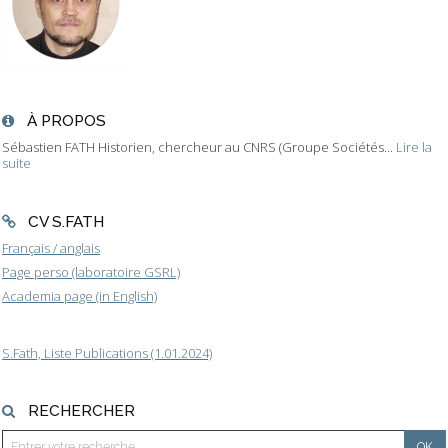
À PROPOS
Sébastien FATH Historien, chercheur au CNRS (Groupe Sociétés...
Lire la
suite
CV S.FATH
Français / anglais
Page perso (laboratoire GSRL)
Academia page (in English)
S.Fath, Liste Publications (1.01.2024)
RECHERCHER