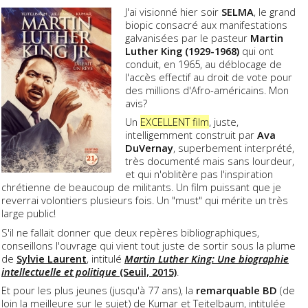
J'ai visionné hier soir
SELMA
, le grand
biopic consacré aux manifestations
galvanisées par le pasteur
Martin
Luther King (1929-1968)
qui ont
conduit, en 1965, au déblocage de
l'accès effectif au droit de vote pour
des millions d'Afro-américains. Mon
avis?
Un
EXCELLENT film
, juste,
intelligemment construit par
Ava
DuVernay
, superbement interprété,
très documenté mais sans lourdeur,
et qui n'oblitère pas l'inspiration
chrétienne de beaucoup de militants. Un film puissant que je
reverrai volontiers plusieurs fois. Un "must" qui mérite un très
large public!
S'il ne fallait donner que deux repères bibliographiques,
conseillons l'ouvrage qui vient tout juste de sortir sous la plume
de
Sylvie Laurent
, intitulé
Martin Luther King: Une biographie
intellectuelle et politique
(Seuil, 2015)
.
Et pour les plus jeunes (jusqu'à 77 ans), la
remarquable BD
(de
loin la meilleure sur le sujet) de Kumar et Teitelbaum, intitulée