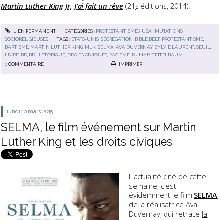
Martin Luther King Jr, J'ai fait un rêve
(21g éditions, 2014).
LIEN PERMANENT
CATÉGORIES :
PROTESTANTISMES
,
USA : MUTATIONS
SOCIORELIGIEUSES
TAGS :
ETATS-UNIS
,
SÉGRÉGATION
,
BIBLE BELT
,
PROTESTANTISME
,
BAPTISME
,
MARTIN LUTHER KING
,
MLK
,
SELMA
,
AVA DUVERNAY
,
SYLVIE LAURENT
,
SEUIL
,
LIVRE
,
BD
,
BD HISTORIQUE
,
DROITS CIVIQUES
,
RACISME
,
KUMAR
,
TEITELBAUM
0
COMMENTAIRE
IMPRIMER
lundi 16
mars 2015
SELMA, le film événement sur Martin
Luther King et les droits civiques
L'actualité ciné de cette
semaine, c'est
évidemment le film
SELMA
,
de la réalisatrice Ava
DuVernay, qui retrace
la