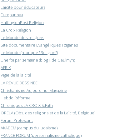
Laïcité pour éducateurs
Europanova
HuffingtonPost Religion
La Croix Religion
Le Monde des religions
Site documentaire Evangéliques Tziganes
Le Monde (rubrique "Religion")
Une foi par semaine (blog I. de Gaulmyn)
AFRIK
Vigie de la laïcité
LA REVUE DESSINEE
Christianisme Aujourd'hui Magazine
Hebdo Réforme
Chroniques LA CROIX S.Fath
ORELA (Obs. des religions et de la Laïcité, Belgique)
Forum Protestant
AKADEM (campus du judaïsme)
FRANCE FORUM (personnalisme catholique)