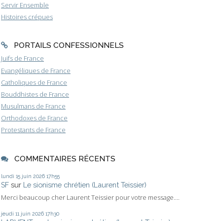
Servir Ensemble
Histoires crépues
PORTAILS CONFESSIONNELS
Juifs de France
Evangéliques de France
Catholiques de France
Bouddhistes de France
Musulmans de France
Orthodoxes de France
Protestants de France
COMMENTAIRES RÉCENTS
lundi 15
juin 2026
17h55
SF
sur
Le sionisme chrétien (Laurent Teissier)
Merci beaucoup cher Laurent Teissier pour votre message....
jeudi 11
juin 2026
17h30