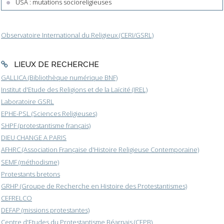
USA : mutations socioreligieuses
Observatoire International du Religieux (CERI/GSRL)
LIEUX DE RECHERCHE
GALLICA (Bibliothèque numérique BNF)
Institut d'Etude des Religions et de la Laïcité (IREL)
Laboratoire GSRL
EPHE-PSL (Sciences Religieuses)
SHPF (protestantisme français)
DIEU CHANGE A PARIS
AFHRC (Association Française d'Histoire Religieuse Contemporaine)
SEMF (méthodisme)
Protestants bretons
GRHP (Groupe de Recherche en Histoire des Protestantismes)
CEFRELCO
DEFAP (missions protestantes)
Centre d'Etudes du Protestantisme Béarnais (CEPB)