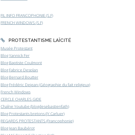
FIL INFO FRANCOPHONIE (S.F)
FRENCH WINDOWS (S.F)
PROTESTANTISME LAÏCITÉ
Musée Protestant
Blog Yannick Fer
Blog Baptiste Coulmont
Blog Fabrice Desplan
Blog Bernard Boutter
Blog Frédéric Dejean (Géographie du fait religieux)
French Windows
CERCLE CHARLES GIDE
Chaîne Youtube (blogdesebastienfath)
Blog Protestants bretons (JY.Carluer)
REGARDS PROTESTANTS (Francophonie)
Blog Jean Baubérot