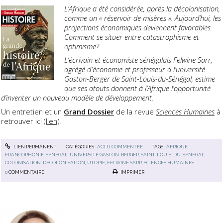
L’Afrique a été considérée, après la décolonisation,
comme un « réservoir de misères ». Aujourd’hui, les
projections économiques deviennent favorables.
Comment se situer entre catastrophisme et
optimisme?
L’écrivain et économiste sénégalais Felwine Sarr,
agrégé d'économie et professeur à l’université
Gaston-Berger de Saint-Louis-du-Sénégal, estime
que ses atouts donnent à l’Afrique l’opportunité
d’inventer un nouveau modèle de développement.
Un entretien et un
Grand Dossier
de la revue
Sciences Humaines
à
retrouver ici (
lien
).
LIEN PERMANENT
CATÉGORIES :
ACTU COMMENTÉE
TAGS :
AFRIQUE
,
FRANCOPHONIE
,
SÉNÉGAL
,
UNIVERSITÉ GASTON-BERGER
,
SAINT-LOUIS-DU-SÉNÉGAL
,
COLONISATION
,
DÉCOLONISATION
,
UTOPIE
,
FELWINE SARR
,
SCIENCES HUMAINES
0
COMMENTAIRE
IMPRIMER