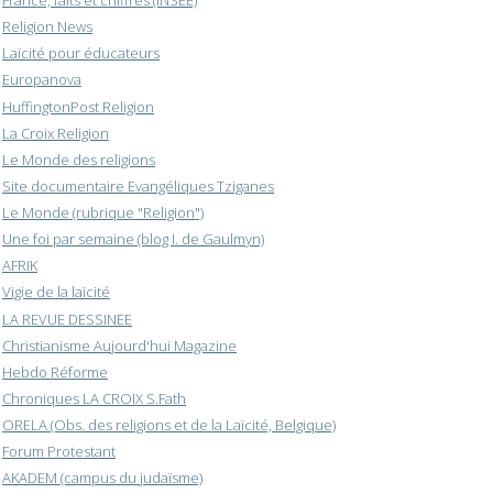
France, faits et chiffres (INSEE)
Religion News
Laïcité pour éducateurs
Europanova
HuffingtonPost Religion
La Croix Religion
Le Monde des religions
Site documentaire Evangéliques Tziganes
Le Monde (rubrique "Religion")
Une foi par semaine (blog I. de Gaulmyn)
AFRIK
Vigie de la laïcité
LA REVUE DESSINEE
Christianisme Aujourd'hui Magazine
Hebdo Réforme
Chroniques LA CROIX S.Fath
ORELA (Obs. des religions et de la Laïcité, Belgique)
Forum Protestant
AKADEM (campus du judaïsme)