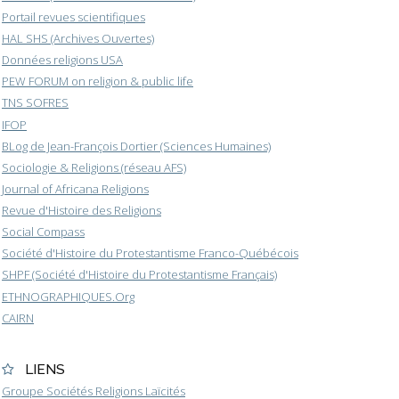
Portail revues scientifiques
HAL SHS (Archives Ouvertes)
Données religions USA
PEW FORUM on religion & public life
TNS SOFRES
IFOP
BLog de Jean-François Dortier (Sciences Humaines)
Sociologie & Religions (réseau AFS)
Journal of Africana Religions
Revue d'Histoire des Religions
Social Compass
Société d'Histoire du Protestantisme Franco-Québécois
SHPF (Société d'Histoire du Protestantisme Français)
ETHNOGRAPHIQUES.Org
CAIRN
LIENS
Groupe Sociétés Religions Laïcités