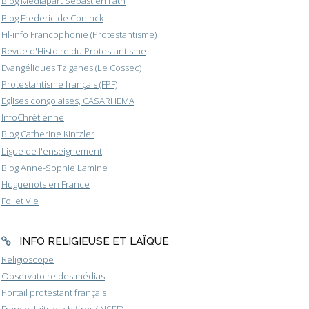
Blog Médiapart Sébastien Fath
Blog Frederic de Coninck
Fil-info Francophonie (Protestantisme)
Revue d'Histoire du Protestantisme
Evangéliques Tziganes (Le Cossec)
Protestantisme français (FPF)
Eglises congolaises, CASARHEMA
InfoChrétienne
Blog Catherine Kintzler
Ligue de l'enseignement
Blog Anne-Sophie Lamine
Huguenots en France
Foi et Vie
INFO RELIGIEUSE ET LAÏQUE
Religioscope
Observatoire des médias
Portail protestant français