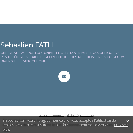
Sébastien FATH
CHRISTIANISME POSTCOLONIAL, PROTESTANTISMES, EVANGELIQUES /
PENTECÔTISTES, LAICITE, GEOPOLITIQUE DES RELIGIONS, REPUBLIQUE et
DIVERSITE, FRANCOPHONIE
Déclarer un contenu illicite
|
Mentions légales de ce blog
En poursuivant votre navigation sur ce site, vous acceptez l'utilisation de
cookies. Ces derniers assurent le bon fonctionnement de nos services.
En savoir
plus
.