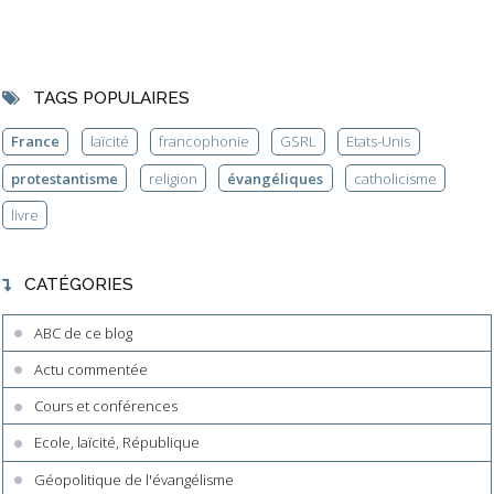
TAGS POPULAIRES
France
laïcité
francophonie
GSRL
Etats-Unis
protestantisme
religion
évangéliques
catholicisme
livre
CATÉGORIES
ABC de ce blog
Actu commentée
Cours et conférences
Ecole, laïcité, République
Géopolitique de l'évangélisme