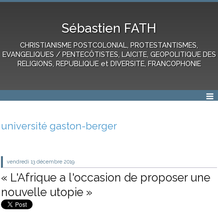
Sébastien FATH
CHRISTIANISME POSTCOLONIAL, PROTESTANTISMES,
EVANGELIQUES / PENTECÔTISTES, LAICITE, GEOPOLITIQUE DES
RELIGIONS, REPUBLIQUE et DIVERSITE, FRANCOPHONIE
université gaston-berger
vendredi 13
décembre 2019
« L'Afrique a l'occasion de proposer une
nouvelle utopie »