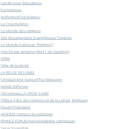
Laïcité pour éducateurs
Europanova
HuffingtonPost Religion
La Croix Religion
Le Monde des religions
Site documentaire Evangéliques Tziganes
Le Monde (rubrique "Religion")
Une foi par semaine (blog I. de Gaulmyn)
AFRIK
Vigie de la laïcité
LA REVUE DESSINEE
Christianisme Aujourd'hui Magazine
Hebdo Réforme
Chroniques LA CROIX S.Fath
ORELA (Obs. des religions et de la Laïcité, Belgique)
Forum Protestant
AKADEM (campus du judaïsme)
FRANCE FORUM (personnalisme catholique)
Servir Ensemble