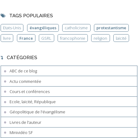
TAGS POPULAIRES
Etats-Unis
évangéliques
catholicisme
protestantisme
livre
France
GSRL
francophonie
religion
laïcité
CATÉGORIES
ABC de ce blog
Actu commentée
Cours et conférences
Ecole, laïcité, République
Géopolitique de l'évangélisme
Livres de l'auteur
Minividéo SF