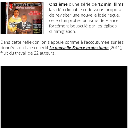
Onzième
d'une série de
12 mini films
,
la vidéo cliquable ci-dessous propose
de revisiter une nouvelle idée reçue,
celle d'un protestantisme de France
forcément bousculé par les églises
d'immigration.
Dans cette réflexion, on s'appuie comme à l'accoutumée sur les
données du livre collectif
La nouvelle France protestante
(2011),
fruit du travail de 22 auteurs.