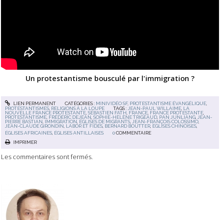
Un protestantisme bousculé par l'immigration ?
LIEN PERMANENT
CATÉGORIES :
MINIVIDÉO SF
,
PROTESTANTISME ÉVANGÉLIQUE
,
PROTESTANTISMES
,
RELIGIONS À LA LOUPE
TAGS :
JEAN-PAUL WILLAIME
,
LA
NOUVELLE FRANCE PROTESTANTE
,
SÉBASTIEN FATH
,
FRANCE
,
FRANCE PROTESTANTE
,
PROTESTANTISME
,
FRÉDÉRIC DEJEAN
,
SOPHIE-HÉLÈNE TRIGEAUD
,
PAN JUNLIANG
,
JEAN-
PIERRE BASTIAN
,
IMMIGRATION
,
ÉGLISES DE MIGRANTS
,
JEAN-FRANÇOIS COLOSSIMO
,
JEAN-CLAUDE GIRONDIN
,
LABOR ET FIDES
,
BERNARD BOUTTER
,
ÉGLISES CHINOISES
,
ÉGLISES AFRICAINES
,
ÉGLISES ANTILLAISES
0
COMMENTAIRE
IMPRIMER
Les commentaires sont fermés.