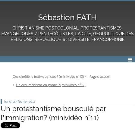
Sébastien FATH
CHRISTIANISME POSTCOLONIAL, PROTESTANTISMES,
EVANGELIQUES / PENTECÔTISTES, LAICITE, GEOPOLITIQUE DES
RELIGIONS, REPUBLIQUE et DIVERSITE, FRANCOPHONIE
Des chrétiens individualistes ? (minividéo n°10)
Page d'accueil
Un oecuménisme en panne ? (minividéo n°12)
lundi 27
février 2012
Un protestantisme bousculé par
l'immigration? (minividéo n°11)