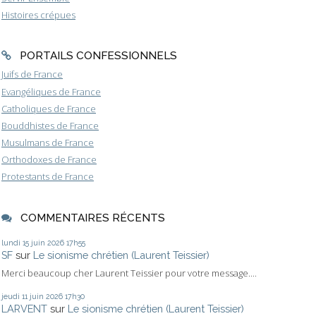
Histoires crépues
PORTAILS CONFESSIONNELS
Juifs de France
Evangéliques de France
Catholiques de France
Bouddhistes de France
Musulmans de France
Orthodoxes de France
Protestants de France
COMMENTAIRES RÉCENTS
lundi 15
juin 2026
17h55
SF
sur
Le sionisme chrétien (Laurent Teissier)
Merci beaucoup cher Laurent Teissier pour votre message....
jeudi 11
juin 2026
17h30
LARVENT
sur
Le sionisme chrétien (Laurent Teissier)