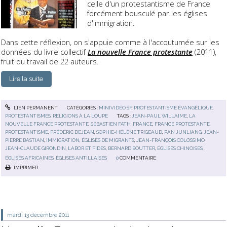
celle d'un protestantisme de France
forcément bousculé par les églises
d'immigration.
Dans cette réflexion, on s'appuie comme à l'accoutumée sur les
données du livre collectif
La nouvelle France protestante
(2011),
fruit du travail de 22 auteurs.
Lire la suite
LIEN PERMANENT
CATÉGORIES :
MINIVIDÉO SF
,
PROTESTANTISME ÉVANGÉLIQUE
,
PROTESTANTISMES
,
RELIGIONS À LA LOUPE
TAGS :
JEAN-PAUL WILLAIME
,
LA
NOUVELLE FRANCE PROTESTANTE
,
SÉBASTIEN FATH
,
FRANCE
,
FRANCE PROTESTANTE
,
PROTESTANTISME
,
FRÉDÉRIC DEJEAN
,
SOPHIE-HÉLÈNE TRIGEAUD
,
PAN JUNLIANG
,
JEAN-
PIERRE BASTIAN
,
IMMIGRATION
,
ÉGLISES DE MIGRANTS
,
JEAN-FRANÇOIS COLOSSIMO
,
JEAN-CLAUDE GIRONDIN
,
LABOR ET FIDES
,
BERNARD BOUTTER
,
ÉGLISES CHINOISES
,
ÉGLISES AFRICAINES
,
ÉGLISES ANTILLAISES
0
COMMENTAIRE
IMPRIMER
mardi 13
décembre 2011