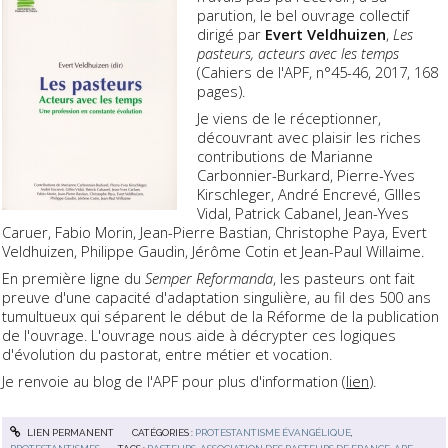
parution, le bel ouvrage collectif
dirigé par
Evert Veldhuizen
,
Les
pasteurs, acteurs avec les temps
(Cahiers de l'APF, n°45-46, 2017, 168
pages).
Je viens de le réceptionner,
découvrant avec plaisir les riches
contributions de Marianne
Carbonnier-Burkard, Pierre-Yves
Kirschleger, André Encrevé, GIlles
Vidal, Patrick Cabanel, Jean-Yves
Caruer, Fabio Morin, Jean-Pierre Bastian, Christophe Paya, Evert
Veldhuizen, Philippe Gaudin, Jérôme Cotin et Jean-Paul Willaime.
En première ligne du
Semper Reformanda
, les pasteurs ont fait
preuve d'une capacité d'adaptation singulière, au fil des 500 ans
tumultueux qui séparent le début de la Réforme de la publication
de l'ouvrage. L'ouvrage nous aide à décrypter ces logiques
d'évolution du pastorat, entre métier et vocation.
Je renvoie au blog de l'APF pour plus d'information (
lien
).
LIEN PERMANENT
CATÉGORIES :
PROTESTANTISME ÉVANGÉLIQUE
,