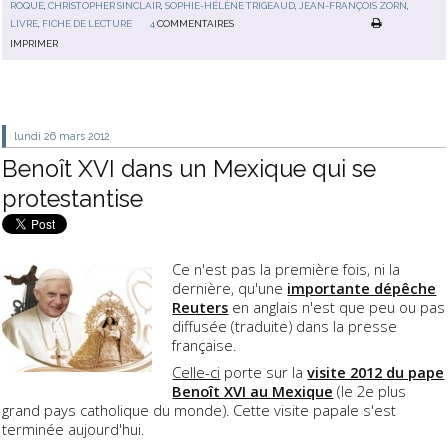
ROQUE
,
CHRISTOPHER SINCLAIR
,
SOPHIE-HÉLÈNE TRIGEAUD
,
JEAN-FRANÇOIS ZORN
,
LIVRE
,
FICHE DE LECTURE
4
COMMENTAIRES
IMPRIMER
lundi 26
mars 2012
Benoît XVI dans un Mexique qui se
protestantise
Ce n'est pas la première fois, ni la
dernière, qu'une
importante dépêche
Reuters
en anglais n'est que peu ou pas
diffusée (traduite) dans la presse
française.
Celle-ci
porte sur la
visite 2012 du pape
Benoît XVI au Mexique
(le 2e plus
grand pays catholique du monde). Cette visite papale s'est
terminée aujourd'hui.