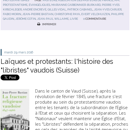
PROTESTANTISMES
TAGS :
PASTEURS
,
ASSOCIATION DES PASTEURS DE FRANCE
,
APF
,
PROTESTANTISME
,
ÉVANGÉLIQUES
,
MARIANNE CARBONNIER-BURKARD
,
PIERRE-YVES
KIRSCHLEGER
,
ANDRÉ ENCREVÉ
,
GILLES VIDAL
,
PATRICK CABANEL
,
JEAN-YVES CARUER
,
FABIO MORIN
,
JEAN-PIERRE BASTIAN
,
CHRISTOPHE PAYA
,
EVERT VELDHUIZEN
,
PHILIPPE
GAUDIN
,
JÉRÔME COTIN
,
JEAN-PAUL WILLAIME
,
LIVRE
0
COMMENTAIRE
IMPRIMER
mardi 29
mars 2016
Laïques et protestants: l'histoire des
"libristes" vaudois (Suisse)
Dans le canton de Vaud (Suisse), après la
révolution de février 1845, une fracture s'est
produite au sein du protestantisme vaudois
entre les tenants de la subordination de l’Eglise
à l’Etat et ceux qui choisirent la séparation. Les
"Nationaux" veulent maintenir une Église d'Etat,
les "Libristes" défendent la séparation, proches
en cela des avancées de la laïcité genevoise ou