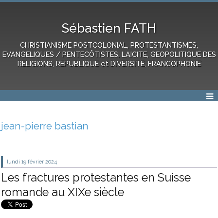
Sébastien FATH
CHRISTIANISME POSTCOLONIAL, PROTESTANTISMES,
EVANGELIQUES / PENTECÔTISTES, LAICITE, GEOPOLITIQUE DES
RELIGIONS, REPUBLIQUE et DIVERSITE, FRANCOPHONIE
jean-pierre bastian
lundi 19
février 2024
Les fractures protestantes en Suisse
romande au XIXe siècle