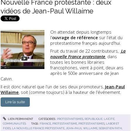
Nouvelle France protestante : deux
vidéos de Jean-Paul Willaime
On attendait depuis longtemps
l'
ouvrage de référence
sur l'état du
protestantisme français aujourd'hui.
Fruit du travail de 22 contributeurs,
La
nouvelle France protestante
, dans
toutes les bonnes librairies
francophones, vient à point, deux ans
après le 500e anniversaire de Jean
Calvin.
Il est donc naturel que l'un de ses deux promoteurs,
Jean-Paul
Willaime
, soit (comme toujours) à la hauteur de l'événement.
Lire la suite
LIEN PERMANENT
CATÉGORIES :
PROTESTANTISMES
,
RÉPUBLIQUE, LAÏCITÉ,
COMMUNAUTÉS
TAGS :
FRANCE
,
PROTESTANTISME
,
PROTESTANTISMES
,
LABOR ET
FIDES
,
LA NOUVELLE FRANCE PROTESTANTE
,
JEAN-PAUL WILLAIME
,
SÉBASTIEN FATH
,