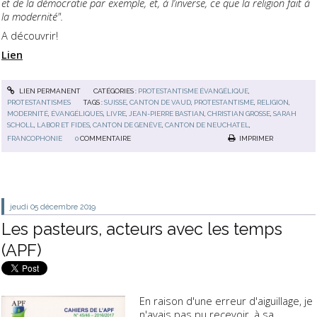
et de la démocratie par exemple, et, à l’inverse, ce que la religion fait à
la modernité".
A découvrir!
Lien
LIEN PERMANENT
CATÉGORIES :
PROTESTANTISME ÉVANGÉLIQUE
,
PROTESTANTISMES
TAGS :
SUISSE
,
CANTON DE VAUD
,
PROTESTANTISME
,
RELIGION
,
MODERNITÉ
,
ÉVANGÉLIQUES
,
LIVRE
,
JEAN-PIERRE BASTIAN
,
CHRISTIAN GROSSE
,
SARAH
SCHOLL
,
LABOR ET FIDES
,
CANTON DE GENÈVE
,
CANTON DE NEUCHATEL
,
FRANCOPHONIE
0
COMMENTAIRE
IMPRIMER
jeudi 05
décembre 2019
Les pasteurs, acteurs avec les temps
(APF)
En raison d'une erreur d'aiguillage, je
n'avais pas pu recevoir, à sa