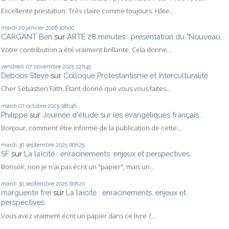
Excellente prestation. Très claire comme toujours. Hâte...
mardi 20
janvier 2026
10h00
CARGANT Ben
sur
ARTE 28 minutes : présentation du "Nouveau...
Votre contribution a été vraiment brillante. Cela donne...
vendredi 07
novembre 2025
22h45
Deboos Steve
sur
Colloque Protestantisme et Interculturalité
Cher Sébastien Fath, Étant donné que vous vous faites...
mardi 07
octobre 2025
08h46
Philippe
sur
Journée d'étude sur les évangéliques français...
Bonjour, comment être informé de la publication de cette...
mardi 30
septembre 2025
00h25
SF
sur
La laïcité : enracinements, enjeux et perspectives
Bonsoir, non je n'ai pas écrit un "papier", mais un...
mardi 30
septembre 2025
00h20
marguerite frei
sur
La laïcité : enracinements, enjeux et
perspectives
Vous avez vraiment écrit un papier dans ce livre ?...