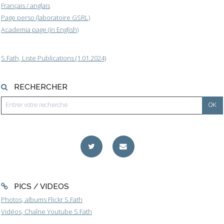
Français / anglais
Page perso (laboratoire GSRL)
Academia page (in English)
S.Fath, Liste Publications (1.01.2024)
RECHERCHER
PICS / VIDEOS
Photos, albums Flickr S.Fath
Vidéos, Chaîne Youtube S.Fath