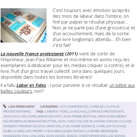
C'est toujours avec émotion qu'après
des mois de labeur dans l'ombre, on
finit par palper le résultat physique...
Non, je ne parle pas d'une grossesse et
d'un accouchement, mais de la sortie
d'un livre longtemps attendu.... Eh bien
c'est fait!
La nouvelle France protestante
(2011)
vient de sortir de
l'imprimeur, Jean-Paul Willaime et moi-même en avons reçu les
exemplaires à dédicacer pour les médias (cliquer ci-contre), et le
livre, fruit d'un gros travail collectif, sera dans quelques jours
disponible dans toutes les bonnes librairies!
Il a fallu
Labor
et
Fides
:-) pour parvenir à ce résultat:
un bébé aux
belles couleurs
, non?
LIEN PERMANENT
CATÉGORIES :
ACTU COMMENTÉE
,
LIVRES DE L'AUTEUR
,
PROTESTANTISMES
TAGS :
LABOR ET FIDES
,
LA NOUVELLE FRANCE PROTESTANTE
,
JEAN-PAUL WILLAIME
,
SÉBASTIEN FATH
,
JEAN-PIERRE BASTIAN
,
ARNAUD BAUBÉROT
,
CÉLINE BÉRAUD
,
BERNARD BOUTTER
,
JEAN-YVES CARLUER
,
BLANDINE CHÉLINI
,
CLAUDE
DARGENT
,
FRÉDÉRIC DEJEAN
,
ANNE DOLLFUS
,
ANDRÉ ENCREVÉ
,
AURÉLIEN FAUCHES
,
ISABELLE GRELLIER
,
PIERRE-YVES KIRSCHLEGER
,
FRANCK LA BARBE
,
BÉRENGÈRE
MASSIGNON
,
PAN JUNLIANG
,
JEAN-DANIEL ROQUE
,
CHRISTOPHER SINCLAIR
,
SOPHIE-