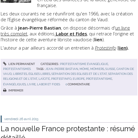
française.
Les deux courants ne se réunifiront qu'en 1966, avec la création
de l’Eglise évangélique réformée du canton de Vaud.
Grâce à
Jean-Pierre Bastian
, on dispose désormais d'
un livre
très complet
, aux éditions
Labor et Fides
, qui retrace l’origine et
l’histoire de cette aventure libriste vaudoise (
lien
).
L'auteur a par ailleurs accordé un entretien à
Protestinfo
(
lien
).
LIEN PERMANENT
CATÉGORIES :
PROTESTANTISME ÉVANGÉLIQUE
,
PROTESTANTISMES
TAGS :
JEAN-PIERRE BASTIAN
,
MÔME
,
MÔMIERS
,
SUISSE
,
CANTON DE
VAUD
,
LIBRISTES
,
ÉGLISES LIBRES
,
SÉPARATION DES EGLISES ET DE L'ETAT
,
SÉPARATION DES
RELIGIONS ET DE L'ETAT
,
LAÏCITÉ
,
PROTESTINFO
,
EUROPE
,
PROTESTANTISME
,
ÉVANGÉLIQUES
,
LIVRE
,
LABOR ET FIDES
0
COMMENTAIRE
IMPRIMER
vendredi 26
avril 2013
La nouvelle France protestante : résumé
détaillé