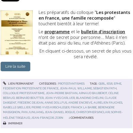
Les préparatifs du colloque "
Les protestants
en France, une famille recomposée
"
touchent bientôt à leur terme!
Le
programme
et le
bulletin d'inscription
n'ont de secret pour personne.... Mais il n'en
était pas ainsi du lieu, rue d'Athènes (Paris).
En cliquant ci-dessous, un secret de plus vous
sera révélé.
Lire la suite
LIEN PERMANENT
CATÉGORIES :
PROTESTANTISMES
TAGS :
GSRL
,
IESR
,
EPHE
,
FÉDÉRATION PROTESTANTE DE FRANCE
,
JEAN-PAUL WILLAIME
,
SÉBASTIEN FATH
,
COLLOQUE PROTESTANTISME
,
JEAN-PIERRE BASTIAN
,
ARNAUD BAUBÉROT
,
CÉLINE
BÉRAUD
,
BERNARD BOUTTER
,
JEAN-YVES CARLUER
,
BLANDINE CHÉLINI
,
CLAUDE
DARGENT
,
FRÉDÉRIC DEJEAN
,
ANNE DOLLFUS
,
ANDRÉ ENCREVÉ
,
AURÉLIEN FAUCHES
,
ISABELLE GRELLIER
,
PIERRE-YVES KIRSCHLEGER
,
FRANCK LA BARBE
,
BÉRENGÈRE
MASSIGNON
,
PAN JUNLIANG
,
JEAN-DANIEL ROQUE
,
CHRISTOPHER SINCLAIR
,
SOPHIE-
HÉLÈNE TRIGEAUD
,
JEAN-FRANÇOIS ZORN
2
COMMENTAIRES
IMPRIMER