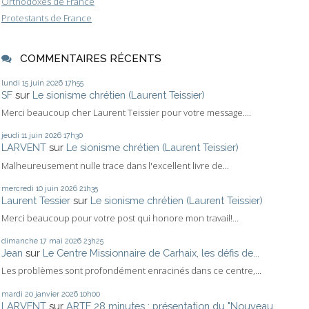
Orthodoxes de France
Protestants de France
COMMENTAIRES RÉCENTS
lundi 15
juin 2026
17h55
SF
sur
Le sionisme chrétien (Laurent Teissier)
Merci beaucoup cher Laurent Teissier pour votre message....
jeudi 11
juin 2026
17h30
LARVENT
sur
Le sionisme chrétien (Laurent Teissier)
Malheureusement nulle trace dans l'excellent livre de...
mercredi 10
juin 2026
21h35
Laurent Tessier
sur
Le sionisme chrétien (Laurent Teissier)
Merci beaucoup pour votre post qui honore mon travail!...
dimanche 17
mai 2026
23h25
Jean
sur
Le Centre Missionnaire de Carhaix, les défis de...
Les problèmes sont profondément enracinés dans ce centre,...
mardi 20
janvier 2026
10h00
LARVENT
sur
ARTE 28 minutes : présentation du "Nouveau...