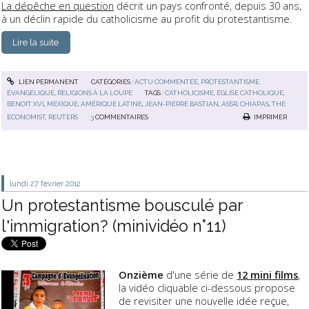
La dépêche en question
décrit un pays confronté, depuis 30 ans,
à un déclin rapide du catholicisme au profit du protestantisme.
Lire la suite
LIEN PERMANENT
CATÉGORIES :
ACTU COMMENTÉE
,
PROTESTANTISME
ÉVANGÉLIQUE
,
RELIGIONS À LA LOUPE
TAGS :
CATHOLICISME
,
ÉGLISE CATHOLIQUE
,
BENOIT XVI
,
MEXIQUE
,
AMÉRIQUE LATINE
,
JEAN-PIERRE BASTIAN
,
ASSR
,
CHIAPAS
,
THE
ECONOMIST
,
REUTERS
3
COMMENTAIRES
IMPRIMER
lundi 27
février 2012
Un protestantisme bousculé par
l'immigration? (minividéo n°11)
Onzième
d'une série de
12 mini films
,
la vidéo cliquable ci-dessous propose
de revisiter une nouvelle idée reçue,