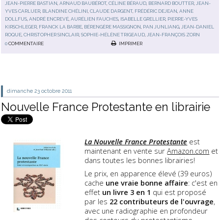
JEAN-PIERRE BASTIAN
,
ARNAUD BAUBÉROT
,
CÉLINE BÉRAUD
,
BERNARD BOUTTER
,
JEAN-
YVES CARLUER
,
BLANDINE CHÉLINI
,
CLAUDE DARGENT
,
FRÉDÉRIC DEJEAN
,
ANNE
DOLLFUS
,
ANDRÉ ENCREVÉ
,
AURÉLIEN FAUCHES
,
ISABELLE GRELLIER
,
PIERRE-YVES
KIRSCHLEGER
,
FRANCK LA BARBE
,
BÉRENGÈRE MASSIGNON
,
PAN JUNLIANG
,
JEAN-DANIEL
ROQUE
,
CHRISTOPHER SINCLAIR
,
SOPHIE-HÉLÈNE TRIGEAUD
,
JEAN-FRANÇOIS ZORN
0
COMMENTAIRE
IMPRIMER
dimanche 23
octobre 2011
Nouvelle France Protestante en librairie
La Nouvelle France Protestante
est
maintenant en vente sur
Amazon.com
et
dans toutes les bonnes librairies!
Le prix, en apparence élevé (39 euros)
cache
une vraie bonne affaire
: c'est en
effet
un livre 3 en 1
qui est proposé
par les
22 contributeurs de l'ouvrage
,
avec une radiographie en profondeur