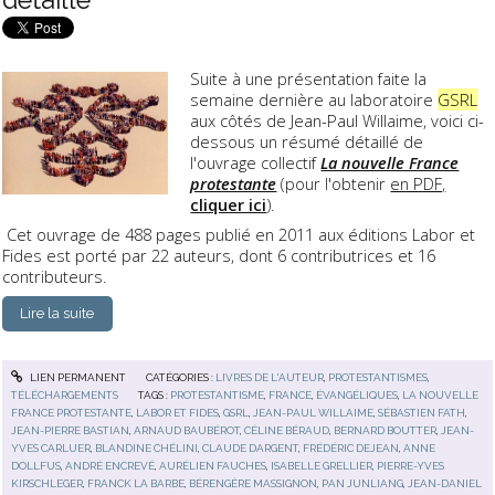
Suite à une présentation faite la
semaine dernière au laboratoire
GSRL
aux côtés de Jean-Paul Willaime, voici ci-
dessous un résumé détaillé de
l'ouvrage collectif
La nouvelle France
protestante
(pour l'obtenir
en PDF,
cliquer ici
).
Cet ouvrage de 488 pages publié en 2011 aux éditions Labor et
Fides est porté par 22 auteurs, dont 6 contributrices et 16
contributeurs.
Lire la suite
LIEN PERMANENT
CATÉGORIES :
LIVRES DE L'AUTEUR
,
PROTESTANTISMES
,
TÉLÉCHARGEMENTS
TAGS :
PROTESTANTISME
,
FRANCE
,
ÉVANGÉLIQUES
,
LA NOUVELLE
FRANCE PROTESTANTE
,
LABOR ET FIDES
,
GSRL
,
JEAN-PAUL WILLAIME
,
SÉBASTIEN FATH
,
JEAN-PIERRE BASTIAN
,
ARNAUD BAUBÉROT
,
CÉLINE BÉRAUD
,
BERNARD BOUTTER
,
JEAN-
YVES CARLUER
,
BLANDINE CHÉLINI
,
CLAUDE DARGENT
,
FRÉDÉRIC DEJEAN
,
ANNE
DOLLFUS
,
ANDRÉ ENCREVÉ
,
AURÉLIEN FAUCHES
,
ISABELLE GRELLIER
,
PIERRE-YVES
KIRSCHLEGER
,
FRANCK LA BARBE
,
BÉRENGÈRE MASSIGNON
,
PAN JUNLIANG
,
JEAN-DANIEL