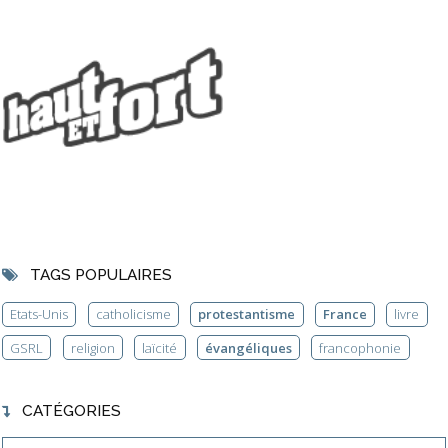
TAGS POPULAIRES
Etats-Unis
catholicisme
protestantisme
France
livre
GSRL
religion
laïcité
évangéliques
francophonie
CATÉGORIES