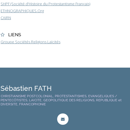
SHPF (Société d'Histoire du Protestantisme Français)
ETHNOGRAPHIQUES.Org
CAIRN
LIENS
Groupe Sociétés Religions Laïcités
Sébastien FATH
CHRISTIANISME POSTCOLONIAL, PROTESTANTISMES, EVANGELIQUES /
PENTECÔTISTES, LAICITE, GEOPOLITIQUE DES RELIGIONS, REPUBLIQUE et
DIVERSITE, FRANCOPHONIE