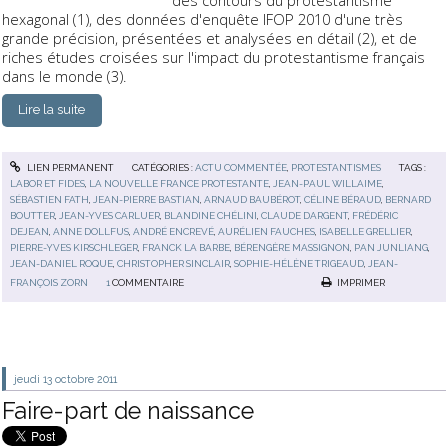
des contours du protestantisme
hexagonal (1), des données d'enquête IFOP 2010 d'une très
grande précision, présentées et analysées en détail (2), et de
riches études croisées sur l'impact du protestantisme français
dans le monde (3).
Lire la suite
LIEN PERMANENT
CATÉGORIES :
ACTU COMMENTÉE
,
PROTESTANTISMES
TAGS :
LABOR ET FIDES
,
LA NOUVELLE FRANCE PROTESTANTE
,
JEAN-PAUL WILLAIME
,
SÉBASTIEN FATH
,
JEAN-PIERRE BASTIAN
,
ARNAUD BAUBÉROT
,
CÉLINE BÉRAUD
,
BERNARD
BOUTTER
,
JEAN-YVES CARLUER
,
BLANDINE CHÉLINI
,
CLAUDE DARGENT
,
FRÉDÉRIC
DEJEAN
,
ANNE DOLLFUS
,
ANDRÉ ENCREVÉ
,
AURÉLIEN FAUCHES
,
ISABELLE GRELLIER
,
PIERRE-YVES KIRSCHLEGER
,
FRANCK LA BARBE
,
BÉRENGÈRE MASSIGNON
,
PAN JUNLIANG
,
JEAN-DANIEL ROQUE
,
CHRISTOPHER SINCLAIR
,
SOPHIE-HÉLÈNE TRIGEAUD
,
JEAN-
FRANÇOIS ZORN
1
COMMENTAIRE
IMPRIMER
jeudi 13
octobre 2011
Faire-part de naissance