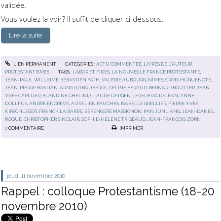
validée.
Vous voulez la voir? Il suffit de cliquer ci-dessous.
Lire la suite
LIEN PERMANENT
CATÉGORIES :
ACTU COMMENTÉE
,
LIVRES DE L'AUTEUR
,
PROTESTANTISMES
TAGS :
LABOR ET FIDES
,
LA NOUVELLE FRANCE PROTESTANTE
,
JEAN-PAUL WILLAIME
,
SÉBASTIEN FATH
,
VALÉRIE AUBOURG
,
NÎMES
,
CROIX HUGUENOTE
,
JEAN-PIERRE BASTIAN
,
ARNAUD BAUBÉROT
,
CÉLINE BÉRAUD
,
BERNARD BOUTTER
,
JEAN-
YVES CARLUER
,
BLANDINE CHÉLINI
,
CLAUDE DARGENT
,
FRÉDÉRIC DEJEAN
,
ANNE
DOLLFUS
,
ANDRÉ ENCREVÉ
,
AURÉLIEN FAUCHES
,
ISABELLE GRELLIER
,
PIERRE-YVES
KIRSCHLEGER
,
FRANCK LA BARBE
,
BÉRENGÈRE MASSIGNON
,
PAN JUNLIANG
,
JEAN-DANIEL
ROQUE
,
CHRISTOPHER SINCLAIR
,
SOPHIE-HÉLÈNE TRIGEAUD
,
JEAN-FRANÇOIS ZORN
0
COMMENTAIRE
IMPRIMER
jeudi 11
novembre 2010
Rappel : colloque Protestantisme (18-20
novembre 2010)