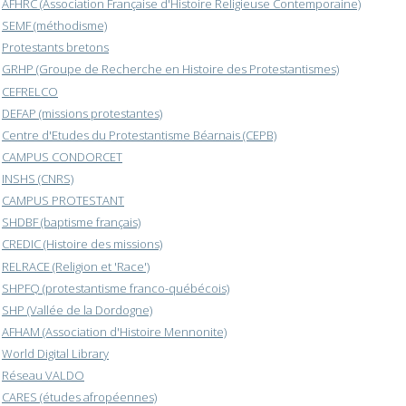
AFHRC (Association Française d'Histoire Religieuse Contemporaine)
SEMF (méthodisme)
Protestants bretons
GRHP (Groupe de Recherche en Histoire des Protestantismes)
CEFRELCO
DEFAP (missions protestantes)
Centre d'Etudes du Protestantisme Béarnais (CEPB)
CAMPUS CONDORCET
INSHS (CNRS)
CAMPUS PROTESTANT
SHDBF (baptisme français)
CREDIC (Histoire des missions)
RELRACE (Religion et 'Race')
SHPFQ (protestantisme franco-québécois)
SHP (Vallée de la Dordogne)
AFHAM (Association d'Histoire Mennonite)
World Digital Library
Réseau VALDO
CARES (études afropéennes)