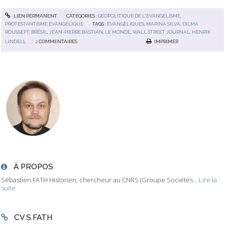
LIEN PERMANENT
CATÉGORIES :
GÉOPOLITIQUE DE L'ÉVANGÉLISME
,
PROTESTANTISME ÉVANGÉLIQUE
TAGS :
ÉVANGÉLIQUES
,
MARINA SILVA
,
DILMA
ROUSSEFF
,
BRÉSIL
,
JEAN-PIERRE BASTIAN
,
LE MONDE
,
WALL STREET JOURNAL
,
HENRIK
LINDELL
2
COMMENTAIRES
IMPRIMER
À PROPOS
Sébastien FATH Historien, chercheur au CNRS (Groupe Sociétés...
Lire la
suite
CV S.FATH