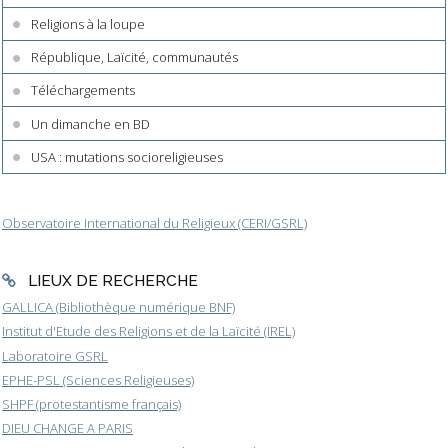
Religions à la loupe
République, Laïcité, communautés
Téléchargements
Un dimanche en BD
USA : mutations socioreligieuses
Observatoire International du Religieux (CERI/GSRL)
LIEUX DE RECHERCHE
GALLICA (Bibliothèque numérique BNF)
Institut d'Etude des Religions et de la Laïcité (IREL)
Laboratoire GSRL
EPHE-PSL (Sciences Religieuses)
SHPF (protestantisme français)
DIEU CHANGE A PARIS