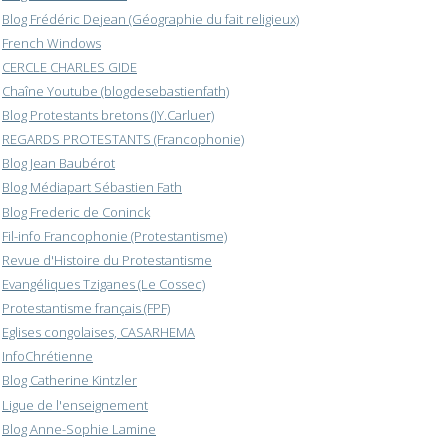
Blog Frédéric Dejean (Géographie du fait religieux)
French Windows
CERCLE CHARLES GIDE
Chaîne Youtube (blogdesebastienfath)
Blog Protestants bretons (JY.Carluer)
REGARDS PROTESTANTS (Francophonie)
Blog Jean Baubérot
Blog Médiapart Sébastien Fath
Blog Frederic de Coninck
Fil-info Francophonie (Protestantisme)
Revue d'Histoire du Protestantisme
Evangéliques Tziganes (Le Cossec)
Protestantisme français (FPF)
Eglises congolaises, CASARHEMA
InfoChrétienne
Blog Catherine Kintzler
Ligue de l'enseignement
Blog Anne-Sophie Lamine