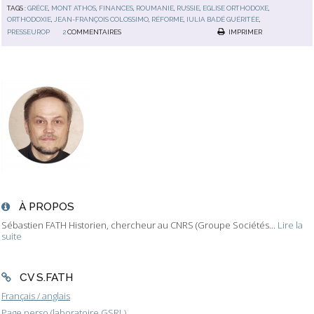
TAGS :
GRÈCE
,
MONT ATHOS
,
FINANCES
,
ROUMANIE
,
RUSSIE
,
EGLISE ORTHODOXE
,
ORTHODOXIE
,
JEAN-FRANÇOIS COLOSSIMO
,
RÉFORME
,
IULIA BADÉ GUÉRITÉE
,
PRESSEUROP
2
COMMENTAIRES
IMPRIMER
À PROPOS
Sébastien FATH Historien, chercheur au CNRS (Groupe Sociétés...
Lire la
suite
CV S.FATH
Français / anglais
Page perso (laboratoire GSRL)