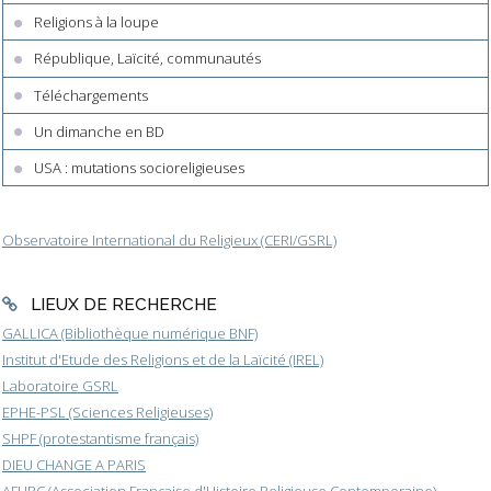
Religions à la loupe
République, Laïcité, communautés
Téléchargements
Un dimanche en BD
USA : mutations socioreligieuses
Observatoire International du Religieux (CERI/GSRL)
LIEUX DE RECHERCHE
GALLICA (Bibliothèque numérique BNF)
Institut d'Etude des Religions et de la Laïcité (IREL)
Laboratoire GSRL
EPHE-PSL (Sciences Religieuses)
SHPF (protestantisme français)
DIEU CHANGE A PARIS