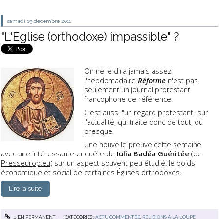
samedi 03
décembre 2011
"L'Eglise (orthodoxe) impassible" ?
On ne le dira jamais assez:
l'hebdomadaire
Réforme
n'est pas
seulement un journal protestant
francophone de référence.
C'est aussi "un regard protestant" sur
l'actualité, qui traite donc de tout, ou
presque!
Une nouvelle preuve cette semaine
avec une intéressante enquête de
Iulia Badéa Guéritée
(de
Presseurop.eu
) sur un aspect souvent peu étudié: le poids
économique et social de certaines Églises orthodoxes.
Lire la suite
LIEN PERMANENT
CATÉGORIES :
ACTU COMMENTÉE
,
RELIGIONS À LA LOUPE