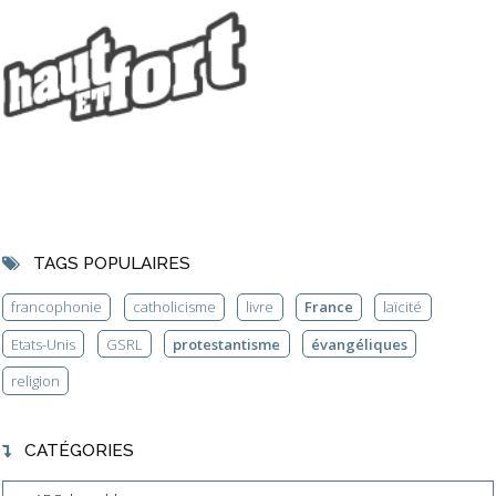
TAGS POPULAIRES
francophonie
catholicisme
livre
France
laïcité
Etats-Unis
GSRL
protestantisme
évangéliques
religion
CATÉGORIES