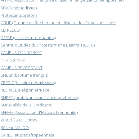
AFHRC (Association Française d'Histoire Religieuse Contemporaine)
SEMF (méthodisme)
Protestants bretons
GRHP (Groupe de Recherche en Histoire des Protestantismes)
CEFRELCO
DEFAP (missions protestantes)
Centre d'Etudes du Protestantisme Béarnais (CEPB)
CAMPUS CONDORCET
INSHS (CNRS)
CAMPUS PROTESTANT
SHDBF (baptisme français)
CREDIC (Histoire des missions)
RELRACE (Religion et 'Race')
SHPFQ (protestantisme franco-québécois)
SHP (Vallée de la Dordogne)
AFHAM (Association d'Histoire Mennonite)
World Digital Library
Réseau VALDO
CARES (études afropéennes)