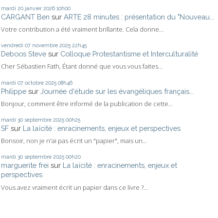
mardi 20
janvier 2026
10h00
CARGANT Ben
sur
ARTE 28 minutes : présentation du "Nouveau...
Votre contribution a été vraiment brillante. Cela donne...
vendredi 07
novembre 2025
22h45
Deboos Steve
sur
Colloque Protestantisme et Interculturalité
Cher Sébastien Fath, Étant donné que vous vous faites...
mardi 07
octobre 2025
08h46
Philippe
sur
Journée d'étude sur les évangéliques français...
Bonjour, comment être informé de la publication de cette...
mardi 30
septembre 2025
00h25
SF
sur
La laïcité : enracinements, enjeux et perspectives
Bonsoir, non je n'ai pas écrit un "papier", mais un...
mardi 30
septembre 2025
00h20
marguerite frei
sur
La laïcité : enracinements, enjeux et
perspectives
Vous avez vraiment écrit un papier dans ce livre ?...