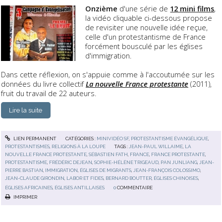
Onzième
d'une série de
12 mini films
,
la vidéo cliquable ci-dessous propose
de revisiter une nouvelle idée reçue,
celle d'un protestantisme de France
forcément bousculé par les églises
d'immigration.
Dans cette réflexion, on s'appuie comme à l'accoutumée sur les
données du livre collectif
La nouvelle France protestante
(2011),
fruit du travail de 22 auteurs.
Lire la suite
LIEN PERMANENT
CATÉGORIES :
MINIVIDÉO SF
,
PROTESTANTISME ÉVANGÉLIQUE
,
PROTESTANTISMES
,
RELIGIONS À LA LOUPE
TAGS :
JEAN-PAUL WILLAIME
,
LA
NOUVELLE FRANCE PROTESTANTE
,
SÉBASTIEN FATH
,
FRANCE
,
FRANCE PROTESTANTE
,
PROTESTANTISME
,
FRÉDÉRIC DEJEAN
,
SOPHIE-HÉLÈNE TRIGEAUD
,
PAN JUNLIANG
,
JEAN-
PIERRE BASTIAN
,
IMMIGRATION
,
ÉGLISES DE MIGRANTS
,
JEAN-FRANÇOIS COLOSSIMO
,
JEAN-CLAUDE GIRONDIN
,
LABOR ET FIDES
,
BERNARD BOUTTER
,
ÉGLISES CHINOISES
,
ÉGLISES AFRICAINES
,
ÉGLISES ANTILLAISES
0
COMMENTAIRE
IMPRIMER