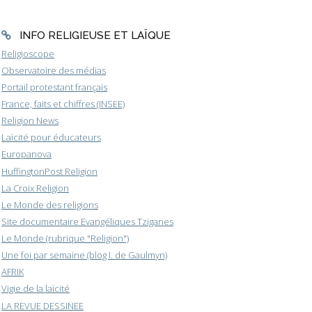
INFO RELIGIEUSE ET LAÏQUE
Religioscope
Observatoire des médias
Portail protestant français
France, faits et chiffres (INSEE)
Religion News
Laïcité pour éducateurs
Europanova
HuffingtonPost Religion
La Croix Religion
Le Monde des religions
Site documentaire Evangéliques Tziganes
Le Monde (rubrique "Religion")
Une foi par semaine (blog I. de Gaulmyn)
AFRIK
Vigie de la laïcité
LA REVUE DESSINEE