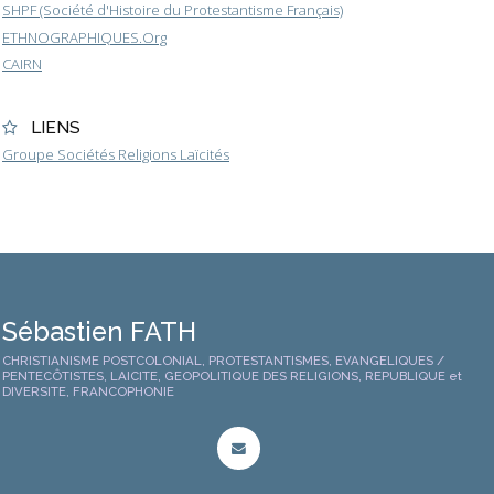
SHPF (Société d'Histoire du Protestantisme Français)
ETHNOGRAPHIQUES.Org
CAIRN
LIENS
Groupe Sociétés Religions Laïcités
Sébastien FATH
CHRISTIANISME POSTCOLONIAL, PROTESTANTISMES, EVANGELIQUES /
PENTECÔTISTES, LAICITE, GEOPOLITIQUE DES RELIGIONS, REPUBLIQUE et
DIVERSITE, FRANCOPHONIE