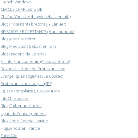
French Windows
CERCLE CHARLES GIDE
Chaîne Youtube (blogdesebastienfath)
Blog Protestants bretons (JY.Carluer)
REGARDS PROTESTANTS (Francophonie)
Blog Jean Baubérot
Blog Médiapart Sébastien Fath
Blog Frederic de Coninck
Fil-info Francophonie (Protestantisme)
Revue d'Histoire du Protestantisme
Evangéliques Tziganes (Le Cossec)
Protestantisme français (FPF)
Eglises congolaises, CASARHEMA
InfoChrétienne
Blog Catherine Kintzler
Ligue de l'enseignement
Blog Anne-Sophie Lamine
Huguenots en France
Foi et Vie