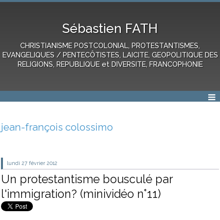
Sébastien FATH
CHRISTIANISME POSTCOLONIAL, PROTESTANTISMES,
EVANGELIQUES / PENTECÔTISTES, LAICITE, GEOPOLITIQUE DES
RELIGIONS, REPUBLIQUE et DIVERSITE, FRANCOPHONIE
jean-françois colossimo
lundi 27
février 2012
Un protestantisme bousculé par
l'immigration? (minividéo n°11)