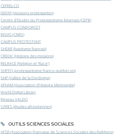
CEFRELCO
DEFAP (missions protestantes)
Centre d'Etudes du Protestantisme Béarnais (CEPB)
CAMPUS CONDORCET
INSHS (CNRS)
CAMPUS PROTESTANT
SHDBF (baptisme français)
CREDIC (Histoire des missions)
RELRACE (Religion et 'Race')
SHPFQ (protestantisme franco-québécois)
SHP (Vallée de la Dordogne)
AFHAM (Association d'Histoire Mennonite)
World Digital Library
Réseau VALDO
CARES (études afropéennes)
OUTILS SCIENCES SOCIALES
AFSR (Association Française de Sciences Sociales des Religions)