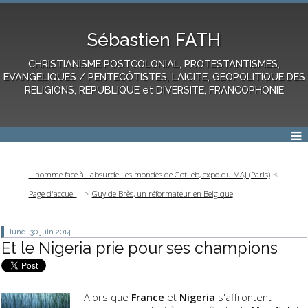
Sébastien FATH
CHRISTIANISME POSTCOLONIAL, PROTESTANTISMES,
EVANGELIQUES / PENTECÔTISTES, LAICITE, GEOPOLITIQUE DES
RELIGIONS, REPUBLIQUE et DIVERSITE, FRANCOPHONIE
L'homme face à l'absurde: les mondes de Gotlieb, expo du MAJ (Paris)
Page d'accueil
Guy de Brès, un réformateur en Belgique
lundi 30
juin 2014
Et le Nigeria prie pour ses champions
Alors que
France
et
Nigeria
s'affrontent