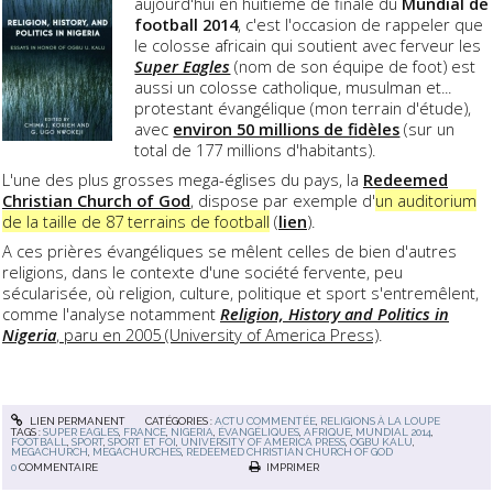
aujourd'hui en huitième de finale du
Mundial de
football 2014
, c'est l'occasion de rappeler que
le colosse africain qui soutient avec ferveur les
Super Eagles
(nom de son équipe de foot) est
aussi un colosse catholique, musulman et...
protestant évangélique (mon terrain d'étude),
avec
environ 50 millions de fidèles
(sur un
total de 177 millions d'habitants).
L'une des plus grosses mega-églises du pays, la
Redeemed
Christian Church
of Go
d
, dispose par exemple d'
un auditorium
de la taille de 87 terrains de football
(
lien
).
A ces prières évangéliques se mêlent celles de bien d'autres
religions, dans le contexte d'une société fervente, peu
sécularisée, où religion, culture, politique et sport s'entremêlent,
comme l'analyse notamment
Religion, History and Politics in
Nigeria
, paru en 2005 (University of America Press)
.
LIEN PERMANENT
CATÉGORIES :
ACTU COMMENTÉE
,
RELIGIONS À LA LOUPE
TAGS :
SUPER EAGLES
,
FRANCE
,
NIGERIA
,
ÉVANGÉLIQUES
,
AFRIQUE
,
MUNDIAL 2014
,
FOOTBALL
,
SPORT
,
SPORT ET FOI
,
UNIVERSITY OF AMERICA PRESS
,
OGBU KALU
,
MEGACHURCH
,
MEGACHURCHES
,
REDEEMED CHRISTIAN CHURCH OF GOD
0
COMMENTAIRE
IMPRIMER