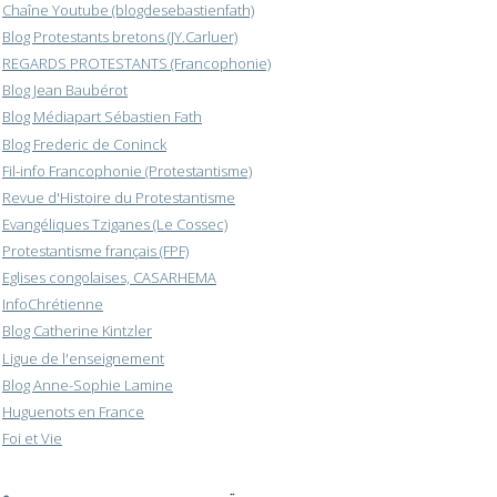
Chaîne Youtube (blogdesebastienfath)
Blog Protestants bretons (JY.Carluer)
REGARDS PROTESTANTS (Francophonie)
Blog Jean Baubérot
Blog Médiapart Sébastien Fath
Blog Frederic de Coninck
Fil-info Francophonie (Protestantisme)
Revue d'Histoire du Protestantisme
Evangéliques Tziganes (Le Cossec)
Protestantisme français (FPF)
Eglises congolaises, CASARHEMA
InfoChrétienne
Blog Catherine Kintzler
Ligue de l'enseignement
Blog Anne-Sophie Lamine
Huguenots en France
Foi et Vie