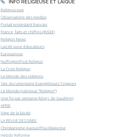
INFO RELIGIEUSE ET LAÏQUE
Religioscope
Observatoire des médias
Portail protestant français
France, faits et chiffres (INSEE)
Religion News
Laïcité pour éducateurs
Europanova
HuffingtonPost Religion
La Croix Religion
Le Monde des religions
Site documentaire Evangéliques Tziganes
Le Monde (rubrique "Religion")
Une foi par semaine (blog I. de Gaulmyn)
AFRIK
Vigie de la laïcité
LA REVUE DESSINEE
Christianisme Aujourd'hui Magazine
Hebdo Réforme