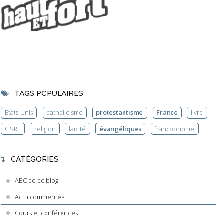
TAGS POPULAIRES
Etats-Unis
catholicisme
protestantisme
France
livre
GSRL
religion
laïcité
évangéliques
francophonie
CATÉGORIES
ABC de ce blog
Actu commentée
Cours et conférences