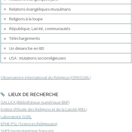
Relations évangéliques-musulmans
Religions à la loupe
République, Laïcité, communautés
Téléchargements
Un dimanche en BD
USA : mutations socioreligieuses
Observatoire International du Religieux (CERI/GSRL)
LIEUX DE RECHERCHE
GALLICA (Bibliothèque numérique BNF)
Institut d'Etude des Religions et de la Laïcité (IREL)
Laboratoire GSRL
EPHE-PSL (Sciences Religieuses)
SHPF (protestantisme français)