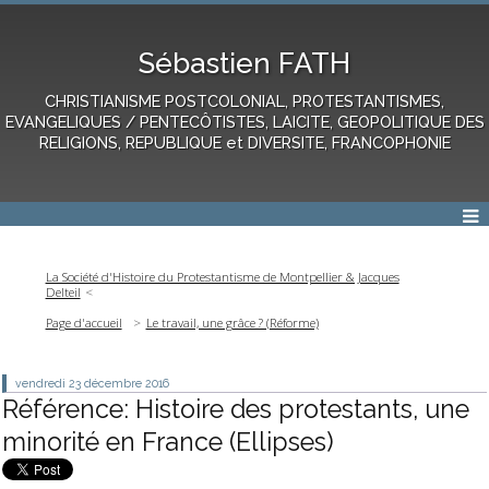
Sébastien FATH
CHRISTIANISME POSTCOLONIAL, PROTESTANTISMES,
EVANGELIQUES / PENTECÔTISTES, LAICITE, GEOPOLITIQUE DES
RELIGIONS, REPUBLIQUE et DIVERSITE, FRANCOPHONIE
La Société d'Histoire du Protestantisme de Montpellier & Jacques
Delteil
Page d'accueil
Le travail, une grâce ? (Réforme)
vendredi 23
décembre 2016
Référence: Histoire des protestants, une
minorité en France (Ellipses)