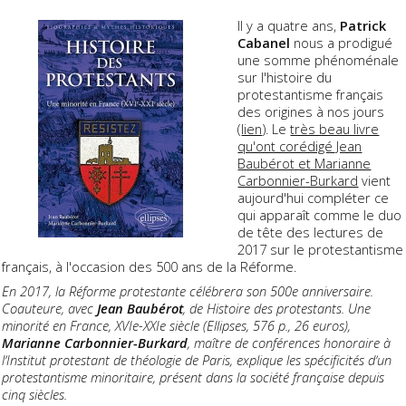
Il y a quatre ans,
Patrick
Cabanel
nous a prodigué
une somme phénoménale
sur l'histoire du
protestantisme français
des origines à nos jours
(
lien
). Le
très beau livre
qu'ont corédigé Jean
Baubérot et Marianne
Carbonnier-Burkard
vient
aujourd'hui compléter ce
qui apparaît comme le duo
de tête des lectures de
2017 sur le protestantisme
français, à l'occasion des 500 ans de la Réforme.
En 2017, la Réforme protestante célébrera son 500e anniversaire.
Coauteure, avec
Jean Baubérot
, de Histoire des protestants. Une
minorité en France, XVIe-XXIe siècle (Ellipses, 576 p., 26 euros),
Marianne Carbonnier-Burkard
, maître de conférences honoraire à
lʼInstitut protestant de théologie de Paris, explique les spécificités dʼun
protestantisme minoritaire, présent dans la société française depuis
cinq siècles.