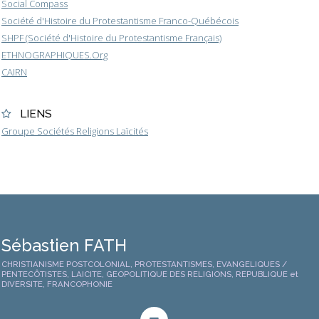
Social Compass
Société d'Histoire du Protestantisme Franco-Québécois
SHPF (Société d'Histoire du Protestantisme Français)
ETHNOGRAPHIQUES.Org
CAIRN
LIENS
Groupe Sociétés Religions Laïcités
Sébastien FATH
CHRISTIANISME POSTCOLONIAL, PROTESTANTISMES, EVANGELIQUES /
PENTECÔTISTES, LAICITE, GEOPOLITIQUE DES RELIGIONS, REPUBLIQUE et
DIVERSITE, FRANCOPHONIE