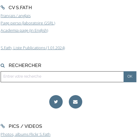
CV S.FATH
Français / anglais
Page perso (laboratoire GSRL)
Academia page (in English)
S.Fath, Liste Publications (1.01.2024)
RECHERCHER
PICS / VIDEOS
Photos, albums Flickr S.Fath