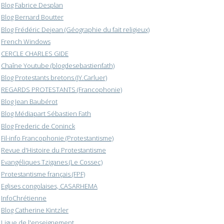
Blog Fabrice Desplan
Blog Bernard Boutter
Blog Frédéric Dejean (Géographie du fait religieux)
French Windows
CERCLE CHARLES GIDE
Chaîne Youtube (blogdesebastienfath)
Blog Protestants bretons (JY.Carluer)
REGARDS PROTESTANTS (Francophonie)
Blog Jean Baubérot
Blog Médiapart Sébastien Fath
Blog Frederic de Coninck
Fil-info Francophonie (Protestantisme)
Revue d'Histoire du Protestantisme
Evangéliques Tziganes (Le Cossec)
Protestantisme français (FPF)
Eglises congolaises, CASARHEMA
InfoChrétienne
Blog Catherine Kintzler
Ligue de l'enseignement