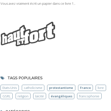
Vous avez vraiment écrit un papier dans ce livre ?...
TAGS POPULAIRES
Etats-Unis
catholicisme
protestantisme
France
livre
GSRL
religion
laïcité
évangéliques
francophonie