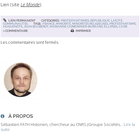
Lien (site
Le Monde
).
LIEN PERMANENT
CATÉGORIES :
PROTESTANTISMES
,
RÉPUBLIQUE, LAÏCITÉ,
COMMUNAUTÉS
TAGS :
FRANCE
,
MINORITÉ
,
MINORITÉS RELIGIEUSES
,
PROTESTANTISME
,
HUGUENOTS
,
JEAN BAUBÉROT
,
MARIANNE CARBONNIER-BURKARD
,
ELLIPSES
,
LIVRE
0
COMMENTAIRE
IMPRIMER
Les commentaires sont fermés.
À PROPOS
Sébastien FATH Historien, chercheur au CNRS (Groupe Sociétés...
Lire la
suite