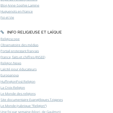
Blog Anne-Sophie Lamine
Huguenots en France
Foi et Vie
INFO RELIGIEUSE ET LAÏQUE
Religioscope
Observatoire des médias
Portail protestant français
France, faits et chiffres (INSEE)
Religion News
Laïcité pour éducateurs
Europanova
HuffingtonPost Religion
La Croix Religion
Le Monde des religions
Site documentaire Evangéliques Tziganes
Le Monde (rubrique "Religion")
Une foi par semaine (blog I. de Gaulmyn)