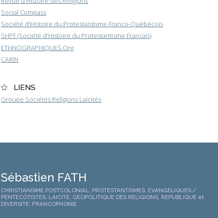
Revue d'Histoire des Religions
Social Compass
Société d'Histoire du Protestantisme Franco-Québécois
SHPF (Société d'Histoire du Protestantisme Français)
ETHNOGRAPHIQUES.Org
CAIRN
LIENS
Groupe Sociétés Religions Laïcités
Sébastien FATH
CHRISTIANISME POSTCOLONIAL, PROTESTANTISMES, EVANGELIQUES /
PENTECÔTISTES, LAICITE, GEOPOLITIQUE DES RELIGIONS, REPUBLIQUE et
DIVERSITE, FRANCOPHONIE