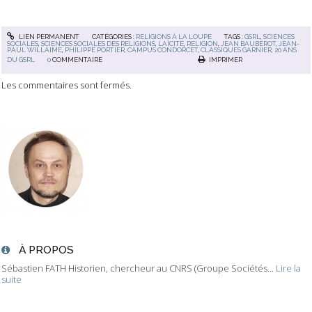
LIEN PERMANENT
CATÉGORIES :
RELIGIONS À LA LOUPE
TAGS :
GSRL
,
SCIENCES
SOCIALES
,
SCIENCES SOCIALES DES RELIGIONS
,
LAÏCITÉ
,
RELIGION
,
JEAN BAUBÉROT
,
JEAN-
PAUL WILLAIME
,
PHILIPPE PORTIER
,
CAMPUS CONDORCET
,
CLASSIQUES GARNIER
,
20 ANS
DU GSRL
0
COMMENTAIRE
IMPRIMER
Les commentaires sont fermés.
À PROPOS
Sébastien FATH Historien, chercheur au CNRS (Groupe Sociétés...
Lire la
suite