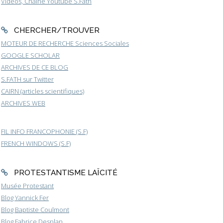
Vidéos, Chaîne Youtube S.Fath
CHERCHER/TROUVER
MOTEUR DE RECHERCHE Sciences Sociales
GOOGLE SCHOLAR
ARCHIVES DE CE BLOG
S.FATH sur Twitter
CAIRN (articles scientifiques)
ARCHIVES WEB
FIL INFO FRANCOPHONIE (S.F)
FRENCH WINDOWS (S.F)
PROTESTANTISME LAÏCITÉ
Musée Protestant
Blog Yannick Fer
Blog Baptiste Coulmont
Blog Fabrice Desplan