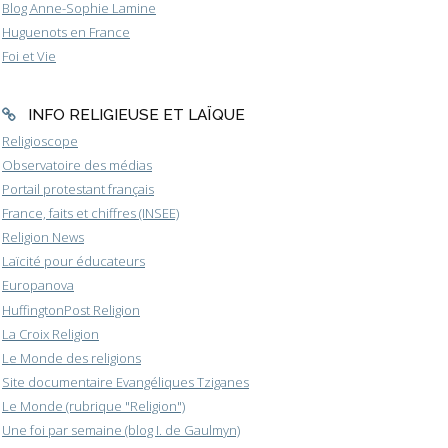
Blog Anne-Sophie Lamine
Huguenots en France
Foi et Vie
INFO RELIGIEUSE ET LAÏQUE
Religioscope
Observatoire des médias
Portail protestant français
France, faits et chiffres (INSEE)
Religion News
Laïcité pour éducateurs
Europanova
HuffingtonPost Religion
La Croix Religion
Le Monde des religions
Site documentaire Evangéliques Tziganes
Le Monde (rubrique "Religion")
Une foi par semaine (blog I. de Gaulmyn)