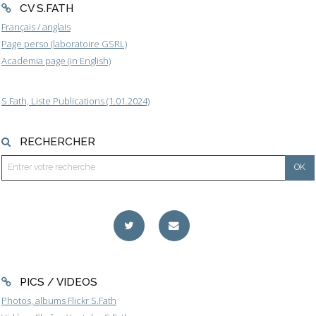
CV S.FATH
Français / anglais
Page perso (laboratoire GSRL)
Academia page (in English)
S.Fath, Liste Publications (1.01.2024)
RECHERCHER
PICS / VIDEOS
Photos, albums Flickr S.Fath