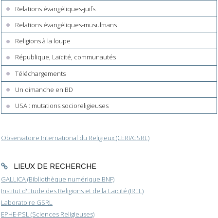
Relations évangéliques-juifs
Relations évangéliques-musulmans
Religions à la loupe
République, Laïcité, communautés
Téléchargements
Un dimanche en BD
USA : mutations socioreligieuses
Observatoire International du Religieux (CERI/GSRL)
LIEUX DE RECHERCHE
GALLICA (Bibliothèque numérique BNF)
Institut d'Etude des Religions et de la Laïcité (IREL)
Laboratoire GSRL
EPHE-PSL (Sciences Religieuses)