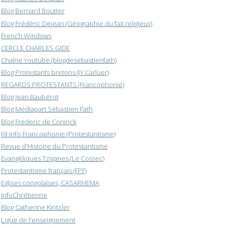
Blog Bernard Boutter
Blog Frédéric Dejean (Géographie du fait religieux)
French Windows
CERCLE CHARLES GIDE
Chaîne Youtube (blogdesebastienfath)
Blog Protestants bretons (JY.Carluer)
REGARDS PROTESTANTS (Francophonie)
Blog Jean Baubérot
Blog Médiapart Sébastien Fath
Blog Frederic de Coninck
Fil-info Francophonie (Protestantisme)
Revue d'Histoire du Protestantisme
Evangéliques Tziganes (Le Cossec)
Protestantisme français (FPF)
Eglises congolaises, CASARHEMA
InfoChrétienne
Blog Catherine Kintzler
Ligue de l'enseignement