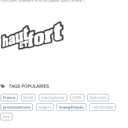
Vous avez vraiment écrit un papier dans ce livre ?...
TAGS POPULAIRES
France
laïcité
francophonie
GSRL
Etats-Unis
protestantisme
religion
évangéliques
catholicisme
livre