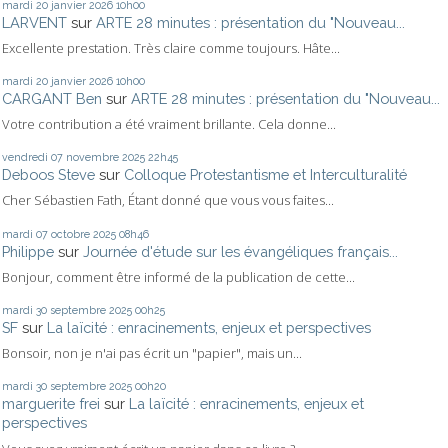
mardi 20
janvier 2026
10h00
LARVENT
sur
ARTE 28 minutes : présentation du "Nouveau...
Excellente prestation. Très claire comme toujours. Hâte...
mardi 20
janvier 2026
10h00
CARGANT Ben
sur
ARTE 28 minutes : présentation du "Nouveau...
Votre contribution a été vraiment brillante. Cela donne...
vendredi 07
novembre 2025
22h45
Deboos Steve
sur
Colloque Protestantisme et Interculturalité
Cher Sébastien Fath, Étant donné que vous vous faites...
mardi 07
octobre 2025
08h46
Philippe
sur
Journée d'étude sur les évangéliques français...
Bonjour, comment être informé de la publication de cette...
mardi 30
septembre 2025
00h25
SF
sur
La laïcité : enracinements, enjeux et perspectives
Bonsoir, non je n'ai pas écrit un "papier", mais un...
mardi 30
septembre 2025
00h20
marguerite frei
sur
La laïcité : enracinements, enjeux et
perspectives