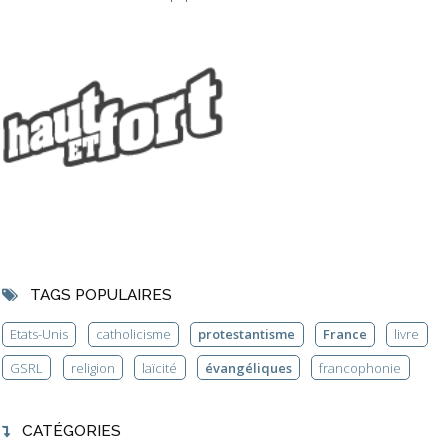
TAGS POPULAIRES
Etats-Unis
catholicisme
protestantisme
France
livre
GSRL
religion
laïcité
évangéliques
francophonie
CATÉGORIES