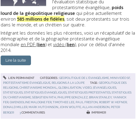
l'évaluation statistique du
protestantisme évangélique,
poids
lourd de la géopolitique religieuse
qui pèse actuellement
environ
585 millions de fidèles
, soit deux protestants sur trois
dans le monde, et un chrétien sur quatre.
Intégrant les données les plus récentes, voici un récapitulatif de la
démographie et de la géographie protestante évangélique
mondiale
en PDF
(
lien
)
et
vidéo (
lien
)
, pour ce début d'année
2014.
Lire la suite
LIEN PERMANENT
CATÉGORIES :
GÉOPOLITIQUE DE L'ÉVANGÉLISME
,
MINIVIDÉO SF
,
PROTESTANTISME ÉVANGÉLIQUE
,
RELIGIONS À LA LOUPE
TAGS :
GÉOPOLITIQUE DES
RELIGIONS
,
CHRISTIANISME MONDIAL
,
GLOBALISATION
,
VIDÉO
,
|ÉVANGÉLIQUES
,
STATISTIQUES
,
STATISTIQUES ÉVANGÉLIQUES
,
STATISTIQUES PROTESTANTES
,
STATISTIQUES
DU CHRISTIANISME
,
SÉBASTIEN FATH
,
PHILIPPE GONZALEZ
,
BRIAN STANLEY
,
YANNICK
FER
,
GWENDOLINE MALOGNE FER
,
TIMOTHEE LEE
,
PAUL FRESTON
,
ROBERT W. HEFNER
,
DONALD MILLER
,
MARK HUTCHINSON
,
JOHN WOLFFE
,
ALLAN ANDERSON
,
PETER
BERGER
3
COMMENTAIRES
IMPRIMER