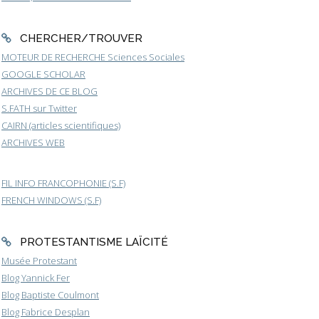
CHERCHER/TROUVER
MOTEUR DE RECHERCHE Sciences Sociales
GOOGLE SCHOLAR
ARCHIVES DE CE BLOG
S.FATH sur Twitter
CAIRN (articles scientifiques)
ARCHIVES WEB
FIL INFO FRANCOPHONIE (S.F)
FRENCH WINDOWS (S.F)
PROTESTANTISME LAÏCITÉ
Musée Protestant
Blog Yannick Fer
Blog Baptiste Coulmont
Blog Fabrice Desplan