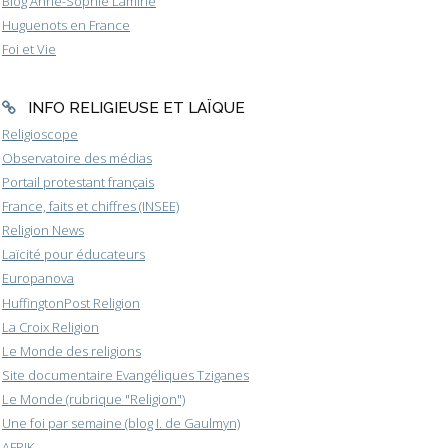
Blog Anne-Sophie Lamine
Huguenots en France
Foi et Vie
INFO RELIGIEUSE ET LAÏQUE
Religioscope
Observatoire des médias
Portail protestant français
France, faits et chiffres (INSEE)
Religion News
Laïcité pour éducateurs
Europanova
HuffingtonPost Religion
La Croix Religion
Le Monde des religions
Site documentaire Evangéliques Tziganes
Le Monde (rubrique "Religion")
Une foi par semaine (blog I. de Gaulmyn)
AFRIK