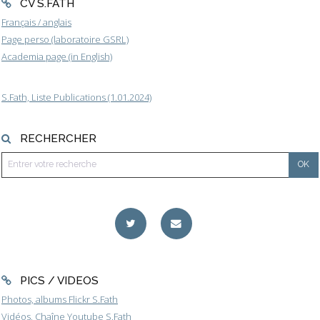
CV S.FATH
Français / anglais
Page perso (laboratoire GSRL)
Academia page (in English)
S.Fath, Liste Publications (1.01.2024)
RECHERCHER
PICS / VIDEOS
Photos, albums Flickr S.Fath
Vidéos, Chaîne Youtube S.Fath