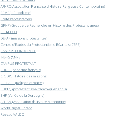
AFHRC (Association Française d'Histoire Religieuse Contemporaine)
SEMF (méthodisme)
Protestants bretons
GRHP (Groupe de Recherche en Histoire des Protestantismes)
CEFRELCO
DEFAP (missions protestantes)
Centre d'Etudes du Protestantisme Béarnais (CEPB)
CAMPUS CONDORCET
INSHS (CNRS)
CAMPUS PROTESTANT
SHDBF (baptisme français)
CREDIC (Histoire des missions)
RELRACE (Religion et 'Race')
SHPFQ (protestantisme franco-québécois)
SHP (Vallée de la Dordogne)
AFHAM (Association d'Histoire Mennonite)
World Digital Library
Réseau VALDO