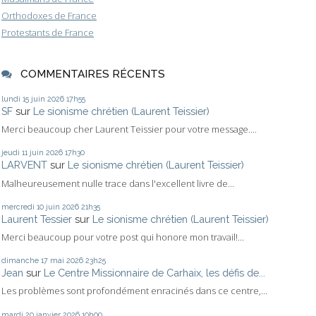
Orthodoxes de France
Protestants de France
COMMENTAIRES RÉCENTS
lundi 15
juin 2026
17h55
SF
sur
Le sionisme chrétien (Laurent Teissier)
Merci beaucoup cher Laurent Teissier pour votre message....
jeudi 11
juin 2026
17h30
LARVENT
sur
Le sionisme chrétien (Laurent Teissier)
Malheureusement nulle trace dans l'excellent livre de...
mercredi 10
juin 2026
21h35
Laurent Tessier
sur
Le sionisme chrétien (Laurent Teissier)
Merci beaucoup pour votre post qui honore mon travail!...
dimanche 17
mai 2026
23h25
Jean
sur
Le Centre Missionnaire de Carhaix, les défis de...
Les problèmes sont profondément enracinés dans ce centre,...
mardi 20
janvier 2026
10h00