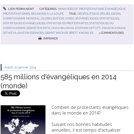
LIEN PERMANENT
CATÉGORIES :
MINIVIDÉO SF
,
PROTESTANTISME ÉVANGÉLIQUE
,
PROTESTANTISMES
,
RELIGIONS À LA LOUPE
TAGS :
GÉOPOLITIQUE DES RELIGIONS
,
CHRISTIANISME MONDIAL
,
GLOBALISATION
,
VIDÉO
,
|ÉVANGÉLIQUES
,
STATISTIQUES
,
STATISTIQUES ÉVANGÉLIQUES
,
STATISTIQUES PROTESTANTES
,
STATISTIQUES DU
CHRISTIANISME
,
SÉBASTIEN FATH
,
CHAD BAUMAN
,
STEPHEN OFFUTT
,
FRANCIS KIMANI
GITHIEYA
,
GASTON ESPINOSA
,
GRANT WACKER
,
BRETT KNOWLES
4
COMMENTAIRES
IMPRIMER
mardi 21
janvier 2014
585 millions d'évangéliques en 2014
(monde)
Combien de protestants évangéliques
dans le monde en 2014?
Suivant nos bonnes habitudes
annuelles, il est temps d'actualiser