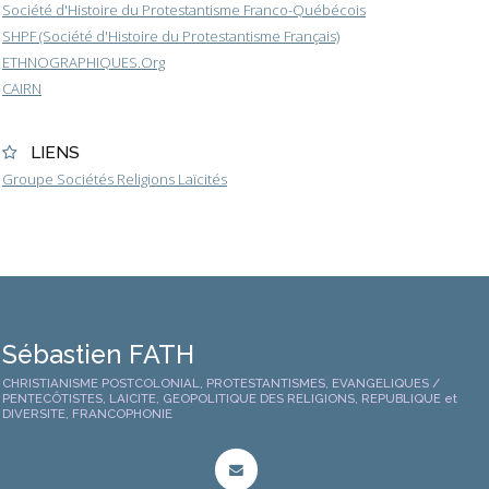
Société d'Histoire du Protestantisme Franco-Québécois
SHPF (Société d'Histoire du Protestantisme Français)
ETHNOGRAPHIQUES.Org
CAIRN
LIENS
Groupe Sociétés Religions Laïcités
Sébastien FATH
CHRISTIANISME POSTCOLONIAL, PROTESTANTISMES, EVANGELIQUES /
PENTECÔTISTES, LAICITE, GEOPOLITIQUE DES RELIGIONS, REPUBLIQUE et
DIVERSITE, FRANCOPHONIE