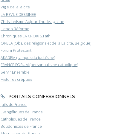
Vigie de la laïcité
LA REVUE DESSINEE
Christianisme Aujourd'hui Magazine
Hebdo Réforme
Chroniques LA CROIX S.Fath
ORELA (Obs. des religions et de la Laïcité, Belgique)
Forum Protestant
AKADEM (campus du judaïsme)
FRANCE FORUM (personnalisme catholique)
Servir Ensemble
Histoires crépues
PORTAILS CONFESSIONNELS
Juifs de France
Evangéliques de France
Catholiques de France
Bouddhistes de France
Musulmans de France