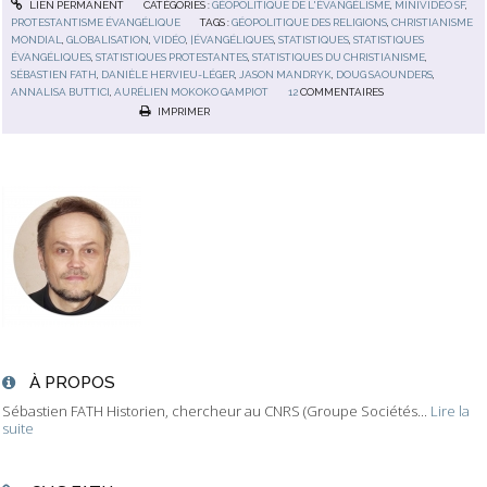
LIEN PERMANENT
CATÉGORIES :
GÉOPOLITIQUE DE L'ÉVANGÉLISME
,
MINIVIDÉO SF
,
PROTESTANTISME ÉVANGÉLIQUE
TAGS :
GÉOPOLITIQUE DES RELIGIONS
,
CHRISTIANISME
MONDIAL
,
GLOBALISATION
,
VIDÉO
,
|ÉVANGÉLIQUES
,
STATISTIQUES
,
STATISTIQUES
ÉVANGÉLIQUES
,
STATISTIQUES PROTESTANTES
,
STATISTIQUES DU CHRISTIANISME
,
SÉBASTIEN FATH
,
DANIÈLE HERVIEU-LÉGER
,
JASON MANDRYK
,
DOUG SAOUNDERS
,
ANNALISA BUTTICI
,
AURÉLIEN MOKOKO GAMPIOT
12
COMMENTAIRES
IMPRIMER
À PROPOS
Sébastien FATH Historien, chercheur au CNRS (Groupe Sociétés...
Lire la
suite