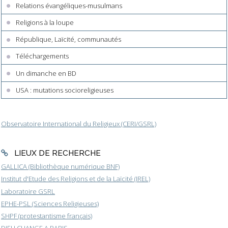
Relations évangéliques-musulmans
Religions à la loupe
République, Laïcité, communautés
Téléchargements
Un dimanche en BD
USA : mutations socioreligieuses
Observatoire International du Religieux (CERI/GSRL)
LIEUX DE RECHERCHE
GALLICA (Bibliothèque numérique BNF)
Institut d'Etude des Religions et de la Laïcité (IREL)
Laboratoire GSRL
EPHE-PSL (Sciences Religieuses)
SHPF (protestantisme français)
DIEU CHANGE A PARIS