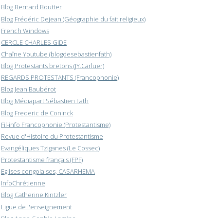
Blog Bernard Boutter
Blog Frédéric Dejean (Géographie du fait religieux)
French Windows
CERCLE CHARLES GIDE
Chaîne Youtube (blogdesebastienfath)
Blog Protestants bretons (JY.Carluer)
REGARDS PROTESTANTS (Francophonie)
Blog Jean Baubérot
Blog Médiapart Sébastien Fath
Blog Frederic de Coninck
Fil-info Francophonie (Protestantisme)
Revue d'Histoire du Protestantisme
Evangéliques Tziganes (Le Cossec)
Protestantisme français (FPF)
Eglises congolaises, CASARHEMA
InfoChrétienne
Blog Catherine Kintzler
Ligue de l'enseignement