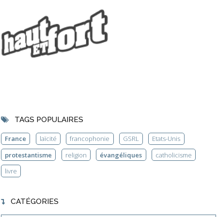
TAGS POPULAIRES
France
laïcité
francophonie
GSRL
Etats-Unis
protestantisme
religion
évangéliques
catholicisme
livre
CATÉGORIES