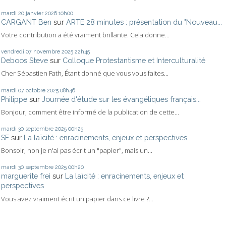
mardi 20
janvier 2026
10h00
CARGANT Ben
sur
ARTE 28 minutes : présentation du "Nouveau...
Votre contribution a été vraiment brillante. Cela donne...
vendredi 07
novembre 2025
22h45
Deboos Steve
sur
Colloque Protestantisme et Interculturalité
Cher Sébastien Fath, Étant donné que vous vous faites...
mardi 07
octobre 2025
08h46
Philippe
sur
Journée d'étude sur les évangéliques français...
Bonjour, comment être informé de la publication de cette...
mardi 30
septembre 2025
00h25
SF
sur
La laïcité : enracinements, enjeux et perspectives
Bonsoir, non je n'ai pas écrit un "papier", mais un...
mardi 30
septembre 2025
00h20
marguerite frei
sur
La laïcité : enracinements, enjeux et
perspectives
Vous avez vraiment écrit un papier dans ce livre ?...