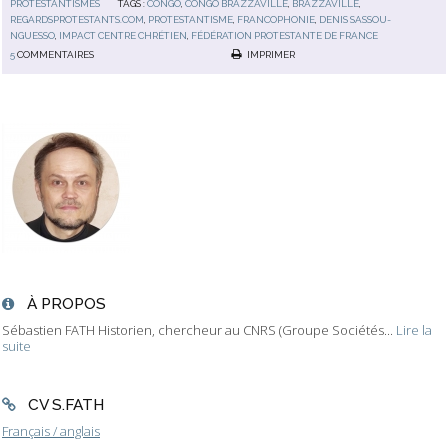
PROTESTANTISMES
TAGS :
CONGO
,
CONGO BRAZZAVILLE
,
BRAZZAVILLE
,
REGARDSPROTESTANTS.COM
,
PROTESTANTISME
,
FRANCOPHONIE
,
DENIS SASSOU-
NGUESSO
,
IMPACT CENTRE CHRÉTIEN
,
FÉDÉRATION PROTESTANTE DE FRANCE
5
COMMENTAIRES
IMPRIMER
À PROPOS
Sébastien FATH Historien, chercheur au CNRS (Groupe Sociétés...
Lire la
suite
CV S.FATH
Français / anglais