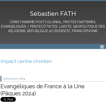
Sébastien FATH
CHRISTIANISME POSTCOLONIAL, PROTESTANTISMES,
EVANGELIQUES / PENTECÔTISTES, LAICITE, GEOPOLITIQUE DES
RELIGIONS, REPUBLIQUE et DIVERSITE, FRANCOPHONIE
impact centre chrétien
lundi 01
avril 2024
Evangéliques de France à la Une
(Pâques 2024)