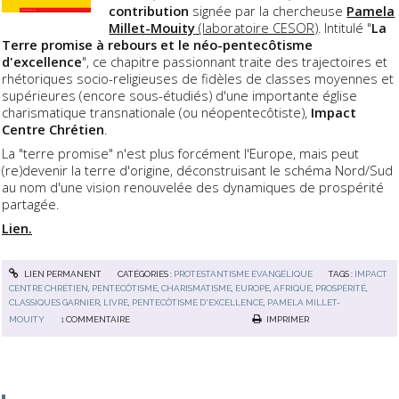
contribution
signée par la chercheuse
Pamela
Millet-Mouity
(laboratoire CESOR)
. Intitulé "
La
Terre promise à rebours et le néo-pentecôtisme
d'excellence
", ce chapitre passionnant traite des trajectoires et
rhétoriques socio-religieuses de fidèles de classes moyennes et
supérieures (encore sous-étudiés) d'une importante église
charismatique transnationale (ou néopentecôtiste),
Impact
Centre Chrétien
.
La "terre promise" n'est plus forcément l'Europe, mais peut
(re)devenir la terre d'origine, déconstruisant le schéma Nord/Sud
au nom d'une vision renouvelée des dynamiques de prospérité
partagée.
Lien.
LIEN PERMANENT
CATÉGORIES :
PROTESTANTISME ÉVANGÉLIQUE
TAGS :
IMPACT
CENTRE CHRÉTIEN
,
PENTECÔTISME
,
CHARISMATISME
,
EUROPE
,
AFRIQUE
,
PROSPÉRITÉ
,
CLASSIQUES GARNIER
,
LIVRE
,
PENTECÔTISME D'EXCELLENCE
,
PAMELA MILLET-
MOUITY
1
COMMENTAIRE
IMPRIMER