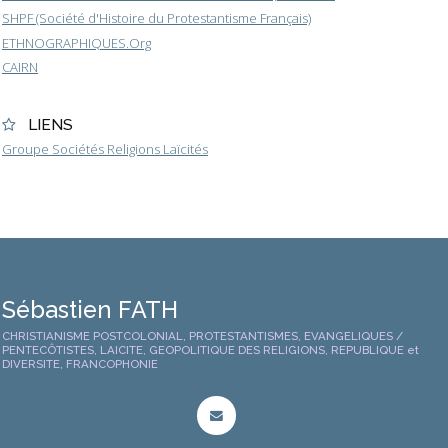
SHPF (Société d'Histoire du Protestantisme Français)
ETHNOGRAPHIQUES.Org
CAIRN
LIENS
Groupe Sociétés Religions Laïcités
Sébastien FATH
CHRISTIANISME POSTCOLONIAL, PROTESTANTISMES, EVANGELIQUES /
PENTECÔTISTES, LAICITE, GEOPOLITIQUE DES RELIGIONS, REPUBLIQUE et
DIVERSITE, FRANCOPHONIE