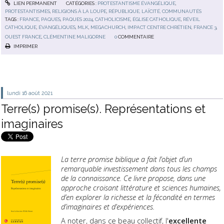
LIEN PERMANENT
CATÉGORIES :
PROTESTANTISME ÉVANGÉLIQUE
,
PROTESTANTISMES
,
RELIGIONS À LA LOUPE
,
RÉPUBLIQUE, LAÏCITÉ, COMMUNAUTÉS
TAGS :
FRANCE
,
PAQUES
,
PAQUES 2024
,
CATHOLICISME
,
ÉGLISE CATHOLIQUE
,
RÉVEIL
CATHOLIQUE
,
ÉVANGÉLIQUES
,
MLK
,
MEGACHURCH
,
IMPACT CENTRE CHRÉTIEN
,
FRANCE 3
,
OUEST FRANCE
,
CLÉMENTINE MALIGORNE
0
COMMENTAIRE
IMPRIMER
lundi 16
août 2021
Terre(s) promise(s). Représentations et
imaginaires
La terre promise biblique a fait l’objet d’un
remarquable investissement dans tous les champs
de la connaissance. Ce livre propose, dans une
approche croisant littérature et sciences humaines,
d’en explorer la richesse et la fécondité en termes
d’imaginaires et d’expériences.
A noter, dans ce beau collectif, l'
excellente