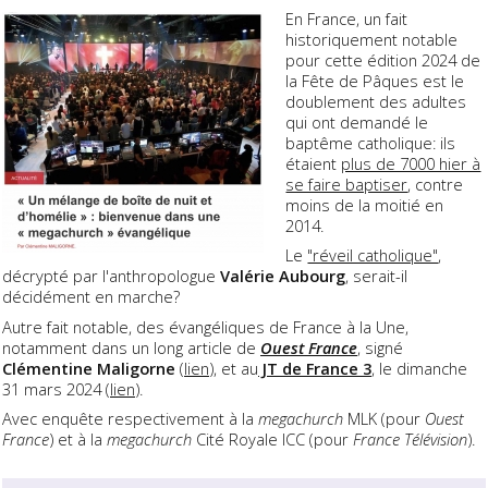
En France, un fait
historiquement notable
pour cette édition 2024 de
la Fête de Pâques est le
doublement des adultes
qui ont demandé le
baptême catholique: ils
étaient
plus de 7000 hier à
se faire baptiser
, contre
moins de la moitié en
2014.
Le
"réveil catholique"
,
décrypté par l'anthropologue
Valérie Aubourg
, serait-il
décidément en marche?
Autre fait notable, des évangéliques de France à la Une,
notamment dans un long article de
Ouest France
, signé
Clémentine Maligorne
(
lien
), et au
JT de France 3
, le dimanche
31 mars 2024 (
lien
).
Avec enquête respectivement à la
megachurch
MLK (pour
Ouest
France
) et à la
megachurch
Cité Royale ICC (pour
France Télévision
).