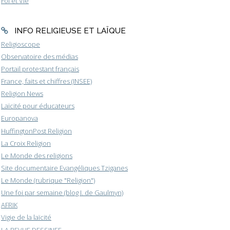
Foi et Vie
INFO RELIGIEUSE ET LAÏQUE
Religioscope
Observatoire des médias
Portail protestant français
France, faits et chiffres (INSEE)
Religion News
Laïcité pour éducateurs
Europanova
HuffingtonPost Religion
La Croix Religion
Le Monde des religions
Site documentaire Evangéliques Tziganes
Le Monde (rubrique "Religion")
Une foi par semaine (blog I. de Gaulmyn)
AFRIK
Vigie de la laïcité
LA REVUE DESSINEE