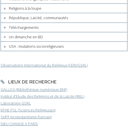
Religions à la loupe
République, Laïcité, communautés
Téléchargements
Un dimanche en BD
USA : mutations socioreligieuses
Observatoire International du Religieux (CERI/GSRL)
LIEUX DE RECHERCHE
GALLICA (Bibliothèque numérique BNF)
Institut d'Etude des Religions et de la Laïcité (IREL)
Laboratoire GSRL
EPHE-PSL (Sciences Religieuses)
SHPF (protestantisme français)
DIEU CHANGE A PARIS