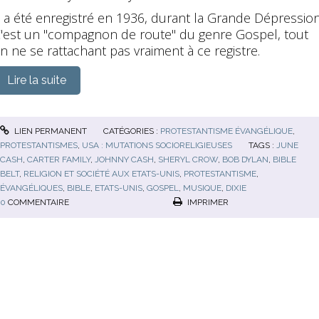
l a été enregistré en 1936, durant la Grande Dépression
'est un "compagnon de route" du genre Gospel, tout
n ne se rattachant pas vraiment à ce registre.
Lire la suite
LIEN PERMANENT
CATÉGORIES :
PROTESTANTISME ÉVANGÉLIQUE
,
PROTESTANTISMES
,
USA : MUTATIONS SOCIORELIGIEUSES
TAGS :
JUNE
CASH
,
CARTER FAMILY
,
JOHNNY CASH
,
SHERYL CROW
,
BOB DYLAN
,
BIBLE
BELT
,
RELIGION ET SOCIÉTÉ AUX ETATS-UNIS
,
PROTESTANTISME
,
ÉVANGÉLIQUES
,
BIBLE
,
ETATS-UNIS
,
GOSPEL
,
MUSIQUE
,
DIXIE
0
COMMENTAIRE
IMPRIMER