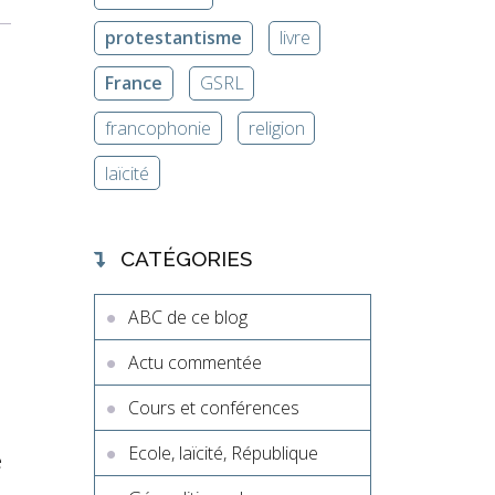
protestantisme
livre
France
GSRL
francophonie
religion
laïcité
CATÉGORIES
ABC de ce blog
Actu commentée
Cours et conférences
Ecole, laïcité, République
e