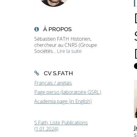
À PROPOS
Sébastien FATH Historien,
chercheur au CNRS (Groupe
Sociétés...
Lire la suite
CV S.FATH
Français / anglais
Page perso (laboratoire GSRL)
Academia page (in English)
S.Fath, Liste Publications
J
(1.01.2024)
s