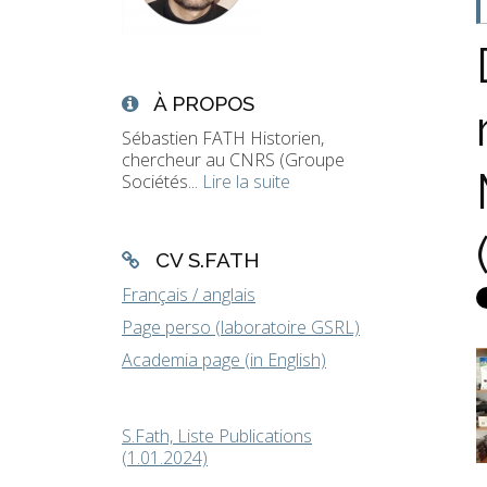
À PROPOS
Sébastien FATH Historien,
chercheur au CNRS (Groupe
Sociétés...
Lire la suite
CV S.FATH
Français / anglais
Page perso (laboratoire GSRL)
Academia page (in English)
S.Fath, Liste Publications
(1.01.2024)