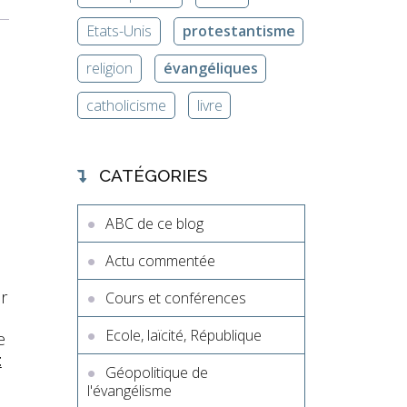
Etats-Unis
protestantisme
religion
évangéliques
catholicisme
livre
CATÉGORIES
ABC de ce blog
Actu commentée
r
Cours et conférences
Ecole, laïcité, République
e
t
Géopolitique de
l'évangélisme