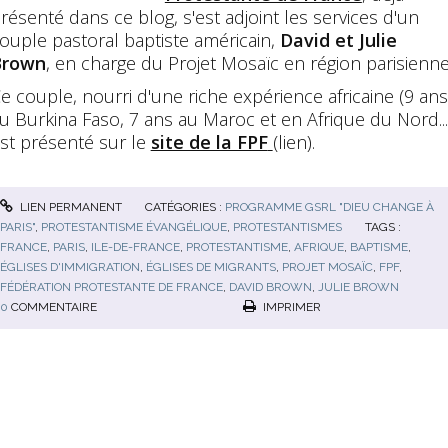
résenté dans ce blog, s'est adjoint les services d'un
ouple pastoral baptiste américain,
David et Julie
Brown
, en charge du Projet Mosaïc en région parisienne
e couple, nourri d'une riche expérience africaine (9 ans
u Burkina Faso, 7 ans au Maroc et en Afrique du Nord...
st présenté sur le
site de la FPF
(lien).
LIEN PERMANENT
CATÉGORIES :
PROGRAMME GSRL "DIEU CHANGE À
PARIS"
,
PROTESTANTISME ÉVANGÉLIQUE
,
PROTESTANTISMES
TAGS :
FRANCE
,
PARIS
,
ILE-DE-FRANCE
,
PROTESTANTISME
,
AFRIQUE
,
BAPTISME
,
ÉGLISES D'IMMIGRATION
,
ÉGLISES DE MIGRANTS
,
PROJET MOSAÏC
,
FPF
,
FÉDÉRATION PROTESTANTE DE FRANCE
,
DAVID BROWN
,
JULIE BROWN
0
COMMENTAIRE
IMPRIMER