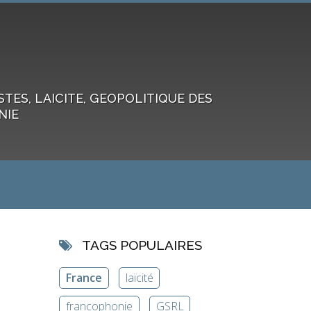
ES, LAICITE, GEOPOLITIQUE DES
NIE
TAGS POPULAIRES
France
laïcité
francophonie
GSRL