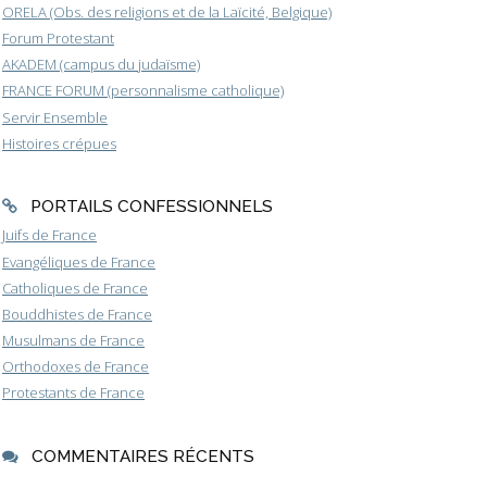
ORELA (Obs. des religions et de la Laïcité, Belgique)
Forum Protestant
AKADEM (campus du judaïsme)
FRANCE FORUM (personnalisme catholique)
Servir Ensemble
Histoires crépues
PORTAILS CONFESSIONNELS
Juifs de France
Evangéliques de France
Catholiques de France
Bouddhistes de France
Musulmans de France
Orthodoxes de France
Protestants de France
COMMENTAIRES RÉCENTS