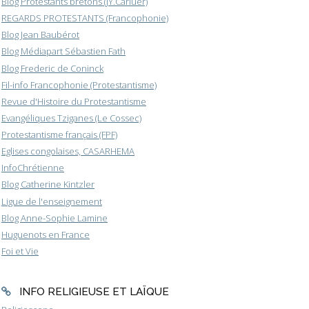
Blog Protestants bretons (JY.Carluer)
REGARDS PROTESTANTS (Francophonie)
Blog Jean Baubérot
Blog Médiapart Sébastien Fath
Blog Frederic de Coninck
Fil-info Francophonie (Protestantisme)
Revue d'Histoire du Protestantisme
Evangéliques Tziganes (Le Cossec)
Protestantisme français (FPF)
Eglises congolaises, CASARHEMA
InfoChrétienne
Blog Catherine Kintzler
Ligue de l'enseignement
Blog Anne-Sophie Lamine
Huguenots en France
Foi et Vie
INFO RELIGIEUSE ET LAÏQUE