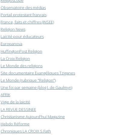
Religioscope
Observatoire des médias
Portail protestant français
France, faits et chiffres (INSEE)
Religion News
Laïcité pour éducateurs
Europanova
HuffingtonPost Religion
La Croix Religion
Le Monde des religions
Site documentaire Evangéliques Tziganes
Le Monde (rubrique "Religion")
Une foi par semaine (blog I. de Gaulmyn)
AFRIK
Vigie de la laïcité
LA REVUE DESSINEE
Christianisme Aujourd'hui Magazine
Hebdo Réforme
Chroniques LA CROIX S.Fath