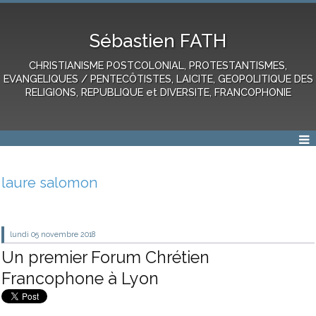
Sébastien FATH
CHRISTIANISME POSTCOLONIAL, PROTESTANTISMES,
EVANGELIQUES / PENTECÔTISTES, LAICITE, GEOPOLITIQUE DES
RELIGIONS, REPUBLIQUE et DIVERSITE, FRANCOPHONIE
laure salomon
lundi 05
novembre 2018
Un premier Forum Chrétien
Francophone à Lyon