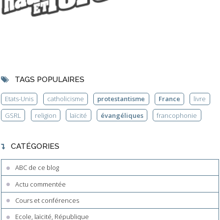
TAGS POPULAIRES
Etats-Unis
catholicisme
protestantisme
France
livre
GSRL
religion
laïcité
évangéliques
francophonie
CATÉGORIES
ABC de ce blog
Actu commentée
Cours et conférences
Ecole, laïcité, République