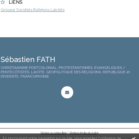
LIENS
Groupe Sociétés Religions Laïcités
Sébastien FATH
CHRISTIANISME POSTCOLONIAL, PROTESTANTISMES, EVANGELIQUES /
PENTECÔTISTES, LAICITE, GEOPOLITIQUE DES RELIGIONS, REPUBLIQUE et
DIVERSITE, FRANCOPHONIE
Déclarer un contenu illicite
|
Mentions légales de ce blog
En poursuivant votre navigation sur ce site, vous acceptez l'utilisation de