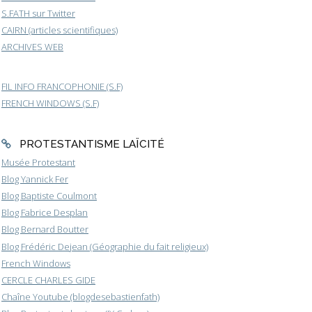
S.FATH sur Twitter
CAIRN (articles scientifiques)
ARCHIVES WEB
FIL INFO FRANCOPHONIE (S.F)
FRENCH WINDOWS (S.F)
PROTESTANTISME LAÏCITÉ
Musée Protestant
Blog Yannick Fer
Blog Baptiste Coulmont
Blog Fabrice Desplan
Blog Bernard Boutter
Blog Frédéric Dejean (Géographie du fait religieux)
French Windows
CERCLE CHARLES GIDE
Chaîne Youtube (blogdesebastienfath)