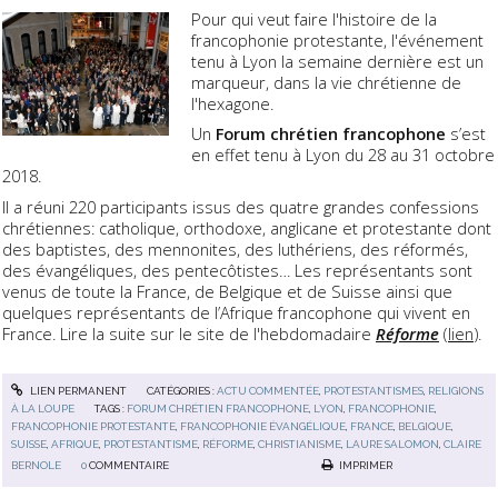
Pour qui veut faire l'histoire de la
francophonie protestante, l'événement
tenu à Lyon la semaine dernière est un
marqueur, dans la vie chrétienne de
l'hexagone.
Un
Forum chrétien francophone
s’est
en effet tenu à Lyon du 28 au 31 octobre
2018.
Il a réuni 220 participants issus des quatre grandes confessions
chrétiennes: catholique, orthodoxe, anglicane et protestante dont
des baptistes, des mennonites, des luthériens, des réformés,
des évangéliques, des pentecôtistes… Les représentants sont
venus de toute la France, de Belgique et de Suisse ainsi que
quelques représentants de l’Afrique francophone qui vivent en
France. Lire la suite sur le site de l'hebdomadaire
Réforme
(
lien
).
LIEN PERMANENT
CATÉGORIES :
ACTU COMMENTÉE
,
PROTESTANTISMES
,
RELIGIONS
À LA LOUPE
TAGS :
FORUM CHRÉTIEN FRANCOPHONE
,
LYON
,
FRANCOPHONIE
,
FRANCOPHONIE PROTESTANTE
,
FRANCOPHONIE ÉVANGÉLIQUE
,
FRANCE
,
BELGIQUE
,
SUISSE
,
AFRIQUE
,
PROTESTANTISME
,
RÉFORME
,
CHRISTIANISME
,
LAURE SALOMON
,
CLAIRE
BERNOLE
0
COMMENTAIRE
IMPRIMER