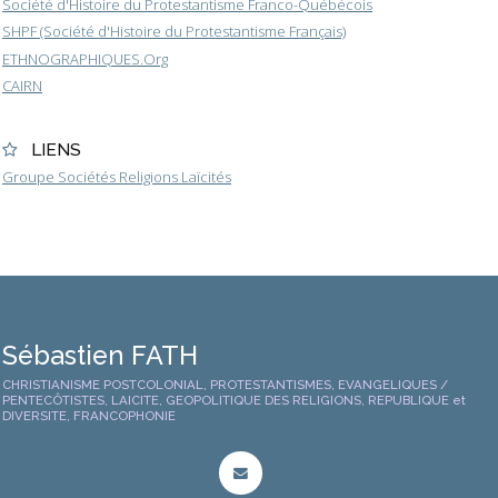
Société d'Histoire du Protestantisme Franco-Québécois
SHPF (Société d'Histoire du Protestantisme Français)
ETHNOGRAPHIQUES.Org
CAIRN
LIENS
Groupe Sociétés Religions Laïcités
Sébastien FATH
CHRISTIANISME POSTCOLONIAL, PROTESTANTISMES, EVANGELIQUES /
PENTECÔTISTES, LAICITE, GEOPOLITIQUE DES RELIGIONS, REPUBLIQUE et
DIVERSITE, FRANCOPHONIE