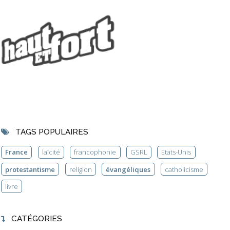
TAGS POPULAIRES
France
laïcité
francophonie
GSRL
Etats-Unis
protestantisme
religion
évangéliques
catholicisme
livre
CATÉGORIES