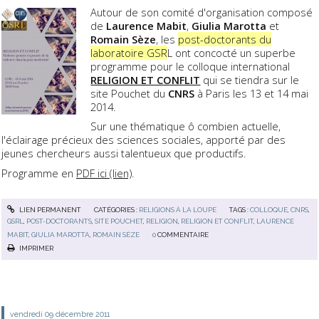
Autour de son comité d'organisation composé
de
Laurence Mabit
,
Giulia Marotta
et
Romain Sèze
, les
post-doctorants du
laboratoire GSR
L ont concocté un superbe
programme pour le colloque international
RELIGION ET CONFLIT
qui se tiendra sur le
site Pouchet du
CNRS
à Paris les 13 et 14 mai
2014.
Sur une thématique ô combien actuelle,
l'éclairage précieux des sciences sociales, apporté par des
jeunes chercheurs aussi talentueux que productifs.
Programme en
PDF ici (lien)
.
LIEN PERMANENT
CATÉGORIES :
RELIGIONS À LA LOUPE
TAGS :
COLLOQUE
,
CNRS
,
GSRL
,
POST-DOCTORANTS
,
SITE POUCHET
,
RELIGION
,
RELIGION ET CONFLIT
,
LAURENCE
MABIT
,
GIULIA MAROTTA
,
ROMAIN SÈZE
0
COMMENTAIRE
IMPRIMER
vendredi 09
décembre 2011