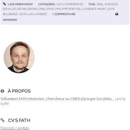
LIEN PERMANENT
CATÉGORIES :
ACTU COMMENTÉE
TAGS :
GSRL
,
SCIENCES
SOCIALES DES RELIGIONS
,
CNRS
,
EPHE
,
PHILIPPE PORTIER
,
LAURENCE MABIT
,
JEAN
BAUBÉROT
,
JEAN-LUC LAMBERT
0
COMMENTAIRE
IMPRIMER
À PROPOS
Sébastien FATH Historien, chercheur au CNRS (Groupe Sociétés...
Lire la
suite
CV S.FATH
Français / anglais