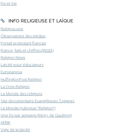
Foi et Vie
INFO RELIGIEUSE ET LAÏQUE
Religioscope
Observatoire des médias
Portail protestant français
France, faits et chiffres (INSEE)
Religion News
Laïcité pour éducateurs
Europanova
HuffingtonPost Religion
La Croix Religion
Le Monde des religions
Site documentaire Evangéliques Tziganes
Le Monde (rubrique "Religion")
Une foi par semaine (blog I. de Gaulmyn)
AFRIK
Vigie de la laïcité