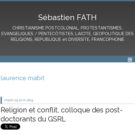
Sébastien FATH
CHRISTIANISME POSTCOLONIAL, PROTESTANTISMES,
EVANGELIQUES / PENTECÔTISTES, LAICITE, GEOPOLITIQUE DES
RELIGIONS, REPUBLIQUE et DIVERSITE, FRANCOPHONIE
laurence mabit
mardi 29
avril 2014
Religion et conflit, colloque des post-
doctorants du GSRL