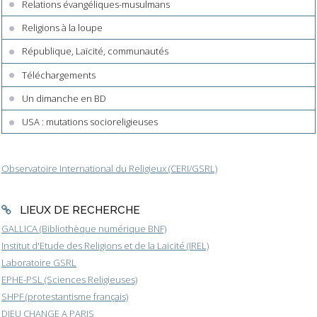
Relations évangéliques-musulmans
Religions à la loupe
République, Laïcité, communautés
Téléchargements
Un dimanche en BD
USA : mutations socioreligieuses
Observatoire International du Religieux (CERI/GSRL)
LIEUX DE RECHERCHE
GALLICA (Bibliothèque numérique BNF)
Institut d'Etude des Religions et de la Laïcité (IREL)
Laboratoire GSRL
EPHE-PSL (Sciences Religieuses)
SHPF (protestantisme français)
DIEU CHANGE A PARIS