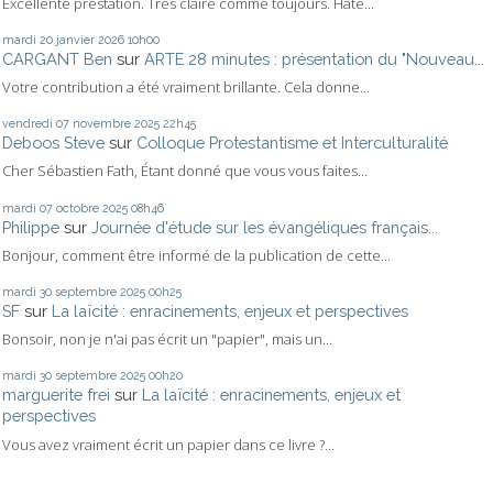
Excellente prestation. Très claire comme toujours. Hâte...
mardi 20
janvier 2026
10h00
CARGANT Ben
sur
ARTE 28 minutes : présentation du "Nouveau...
Votre contribution a été vraiment brillante. Cela donne...
vendredi 07
novembre 2025
22h45
Deboos Steve
sur
Colloque Protestantisme et Interculturalité
Cher Sébastien Fath, Étant donné que vous vous faites...
mardi 07
octobre 2025
08h46
Philippe
sur
Journée d'étude sur les évangéliques français...
Bonjour, comment être informé de la publication de cette...
mardi 30
septembre 2025
00h25
SF
sur
La laïcité : enracinements, enjeux et perspectives
Bonsoir, non je n'ai pas écrit un "papier", mais un...
mardi 30
septembre 2025
00h20
marguerite frei
sur
La laïcité : enracinements, enjeux et
perspectives
Vous avez vraiment écrit un papier dans ce livre ?...