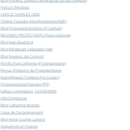
Blog Frédéric Dejean (Géographie du fait religieux)
French Windows
CERCLE CHARLES GIDE
Chaîne Youtube (blogdesebastienfath)
Blog Protestants bretons (JY.Carluer)
REGARDS PROTESTANTS (Francophonie)
Blog Jean Baubérot
Blog Médiapart Sébastien Fath
Blog Frederic de Coninck
Fil-info Francophonie (Protestantisme)
Revue d'Histoire du Protestantisme
Evangéliques Tziganes (Le Cossec)
Protestantisme français (FPF)
Eglises congolaises, CASARHEMA
InfoChrétienne
Blog Catherine Kintzler
Ligue de l'enseignement
Blog Anne-Sophie Lamine
Huguenots en France