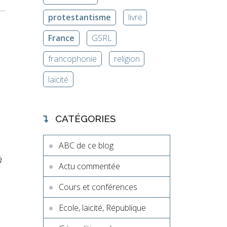
protestantisme
livre
France
GSRL
francophonie
religion
laïcité
CATÉGORIES
ABC de ce blog
à
Actu commentée
Cours et conférences
Ecole, laïcité, République