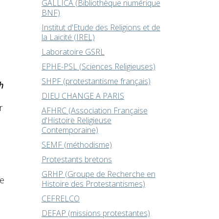
GALLICA (Bibliothèque numérique
BNF)
Institut d'Etude des Religions et de
la Laïcité (IREL)
Laboratoire GSRL
EPHE-PSL (Sciences Religieuses)
SHPF (protestantisme français)
h
DIEU CHANGE A PARIS
r
AFHRC (Association Française
d'Histoire Religieuse
Contemporaine)
SEMF (méthodisme)
Protestants bretons
GRHP (Groupe de Recherche en
e
Histoire des Protestantismes)
CEFRELCO
DEFAP (missions protestantes)