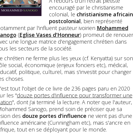
A rebours d'un retrait piétiste
encouragé par le christianisme
colonial, le
christianisme africain
postcolonial
, bien représenté
otamment par l'influent pasteur ivoirien
Mohammed
Sanogo
(
Eglise Vases d'Honneur
) promeut de renoue
vec une longue matrice d'engagement chrétien dans
ous les secteurs de la société.
e chrétien ne ferme plus les yeux (cf. Kenyatta) sur son
ôle social, économique (enjeux fonciers etc), médical,
ducatif, politique, culturel, mais s'investit pour changer
es choses.
'est tout l'objet de ce livre de 236 pages paru en 2020
ur les "
douze portes d'influence pour transformer une
ation
", dont j'ai terminé la lecture. A noter que l'auteur,
ohammed Sanogo, prend soin de préciser que sa
ision des
douze portes d'influence
ne vient pas d'une
nfluence américaine (Cunningham etc), mais s'ancre en
frique, tout en se déployant pour le monde.