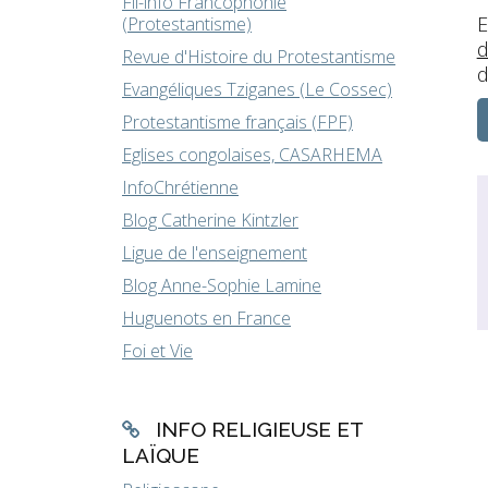
Fil-info Francophonie
E
(Protestantisme)
d
Revue d'Histoire du Protestantisme
d
Evangéliques Tziganes (Le Cossec)
Protestantisme français (FPF)
Eglises congolaises, CASARHEMA
InfoChrétienne
Blog Catherine Kintzler
Ligue de l'enseignement
Blog Anne-Sophie Lamine
Huguenots en France
Foi et Vie
INFO RELIGIEUSE ET
LAÏQUE