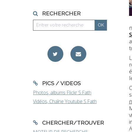
RECHERCHER
n
a
t
L
r
é
l
PICS / VIDEOS
C
Photos, albums Flickr S.Fath
s
n
Vidéos, Chaîne Youtube S.Fath
M
v
i
CHERCHER/TROUVER
A