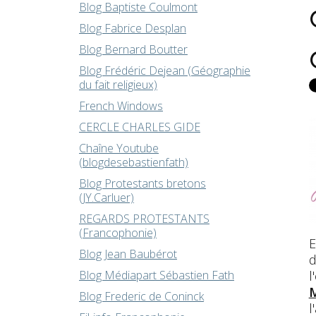
Blog Baptiste Coulmont
Blog Fabrice Desplan
Blog Bernard Boutter
Blog Frédéric Dejean (Géographie
du fait religieux)
French Windows
CERCLE CHARLES GIDE
Chaîne Youtube
(blogdesebastienfath)
Blog Protestants bretons
(JY.Carluer)
REGARDS PROTESTANTS
(Francophonie)
E
Blog Jean Baubérot
d
l
Blog Médiapart Sébastien Fath
M
Blog Frederic de Coninck
l