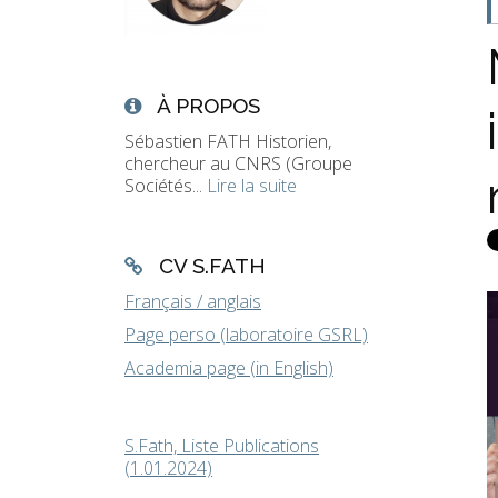
À PROPOS
Sébastien FATH Historien,
chercheur au CNRS (Groupe
Sociétés...
Lire la suite
CV S.FATH
Français / anglais
Page perso (laboratoire GSRL)
Academia page (in English)
S.Fath, Liste Publications
(1.01.2024)