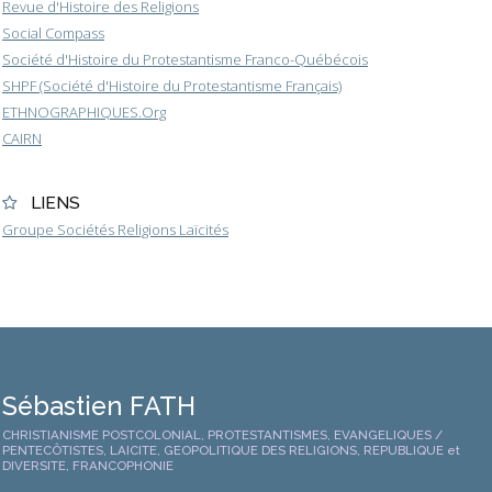
Revue d'Histoire des Religions
Social Compass
Société d'Histoire du Protestantisme Franco-Québécois
SHPF (Société d'Histoire du Protestantisme Français)
ETHNOGRAPHIQUES.Org
CAIRN
LIENS
Groupe Sociétés Religions Laïcités
Sébastien FATH
CHRISTIANISME POSTCOLONIAL, PROTESTANTISMES, EVANGELIQUES /
PENTECÔTISTES, LAICITE, GEOPOLITIQUE DES RELIGIONS, REPUBLIQUE et
DIVERSITE, FRANCOPHONIE