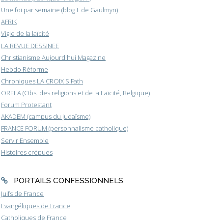
Une foi par semaine (blog I. de Gaulmyn)
AFRIK
Vigie de la laïcité
LA REVUE DESSINEE
Christianisme Aujourd'hui Magazine
Hebdo Réforme
Chroniques LA CROIX S.Fath
ORELA (Obs. des religions et de la Laïcité, Belgique)
Forum Protestant
AKADEM (campus du judaïsme)
FRANCE FORUM (personnalisme catholique)
Servir Ensemble
Histoires crépues
PORTAILS CONFESSIONNELS
Juifs de France
Evangéliques de France
Catholiques de France