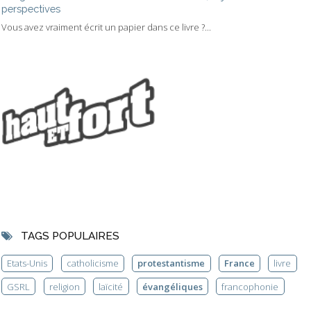
perspectives
Vous avez vraiment écrit un papier dans ce livre ?...
TAGS POPULAIRES
Etats-Unis
catholicisme
protestantisme
France
livre
GSRL
religion
laïcité
évangéliques
francophonie