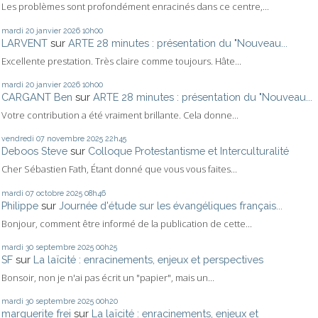
Les problèmes sont profondément enracinés dans ce centre,...
mardi 20
janvier 2026
10h00
LARVENT
sur
ARTE 28 minutes : présentation du "Nouveau...
Excellente prestation. Très claire comme toujours. Hâte...
mardi 20
janvier 2026
10h00
CARGANT Ben
sur
ARTE 28 minutes : présentation du "Nouveau...
Votre contribution a été vraiment brillante. Cela donne...
vendredi 07
novembre 2025
22h45
Deboos Steve
sur
Colloque Protestantisme et Interculturalité
Cher Sébastien Fath, Étant donné que vous vous faites...
mardi 07
octobre 2025
08h46
Philippe
sur
Journée d'étude sur les évangéliques français...
Bonjour, comment être informé de la publication de cette...
mardi 30
septembre 2025
00h25
SF
sur
La laïcité : enracinements, enjeux et perspectives
Bonsoir, non je n'ai pas écrit un "papier", mais un...
mardi 30
septembre 2025
00h20
marguerite frei
sur
La laïcité : enracinements, enjeux et