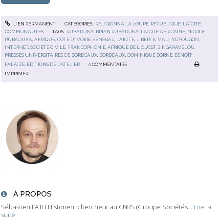
LIEN PERMANENT
CATÉGORIES :
RELIGIONS À LA LOUPE
,
RÉPUBLIQUE, LAÏCITÉ,
COMMUNAUTÉS
TAGS :
RUBADUKA
,
BRIAN RUBADUKA
,
LAÏCITÉ AFRICAINE
,
NICOLE
RUBADUKA
,
AFRIQUE
,
CÔTE D'IVOIRE
,
SÉNÉGAL
,
LAÏCITÉ
,
LIBERTÉ
,
MALI
,
YOPOUGON
,
INTERNET
,
SOCIÉTÉ CIVILE
,
FRANCOPHONIE
,
AFRIQUE DE L'OUEST
,
SINGARAVELOU
,
PRESSES UNIVERSITAIRES DE BORDEAUX
,
BORDEAUX
,
DOMINIQUE BORNE
,
BENOÎT
FALAIZE
,
ÉDITIONS DE L'ATELIER
0
COMMENTAIRE
IMPRIMER
À PROPOS
Sébastien FATH Historien, chercheur au CNRS (Groupe Sociétés...
Lire la
suite