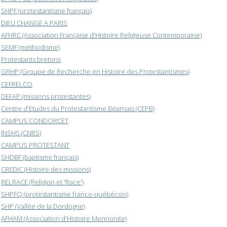
SHPF (protestantisme français)
DIEU CHANGE A PARIS
AFHRC (Association Française d'Histoire Religieuse Contemporaine)
SEMF (méthodisme)
Protestants bretons
GRHP (Groupe de Recherche en Histoire des Protestantismes)
CEFRELCO
DEFAP (missions protestantes)
Centre d'Etudes du Protestantisme Béarnais (CEPB)
CAMPUS CONDORCET
INSHS (CNRS)
CAMPUS PROTESTANT
SHDBF (baptisme français)
CREDIC (Histoire des missions)
RELRACE (Religion et 'Race')
SHPFQ (protestantisme franco-québécois)
SHP (Vallée de la Dordogne)
AFHAM (Association d'Histoire Mennonite)