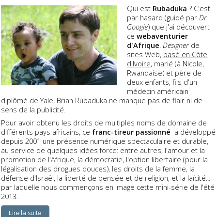
Qui est
Rubaduka
? C'est
par hasard (guidé par
Dr
Google
) que j'ai découvert
ce
webaventurier
d'Afrique
.
Designer
de
sites Web,
basé en Côte
d'Ivoire
, marié (à Nicole,
Rwandaise) et père de
deux enfants, fils d'un
médecin américain
diplômé de Yale, Brian Rubaduka ne manque pas de flair ni de
sens de la publicité.
Pour avoir obtenu les droits de multiples noms de domaine de
différents pays africains, ce
franc-tireur passionné
a développé
depuis 2001 une présence numérique spectaculaire et durable,
au service de quelques idées force: entre autres, l'amour et la
promotion de l'Afrique, la démocratie, l'option libertaire (pour la
légalisation des drogues douces), les droits de la femme, la
défense d'Israël, la liberté de pensée et de religion, et la laïcité...
par laquelle nous commençons en image cette mini-série de l'été
2013.
Lire la suite