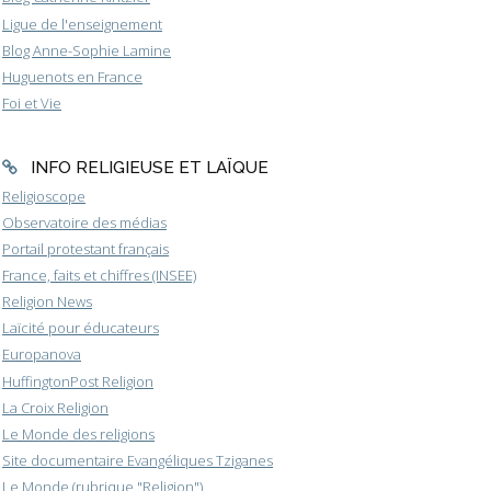
Ligue de l'enseignement
Blog Anne-Sophie Lamine
Huguenots en France
Foi et Vie
INFO RELIGIEUSE ET LAÏQUE
Religioscope
Observatoire des médias
Portail protestant français
France, faits et chiffres (INSEE)
Religion News
Laïcité pour éducateurs
Europanova
HuffingtonPost Religion
La Croix Religion
Le Monde des religions
Site documentaire Evangéliques Tziganes
Le Monde (rubrique "Religion")