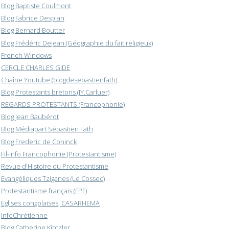
Blog Baptiste Coulmont
Blog Fabrice Desplan
Blog Bernard Boutter
Blog Frédéric Dejean (Géographie du fait religieux)
French Windows
CERCLE CHARLES GIDE
Chaîne Youtube (blogdesebastienfath)
Blog Protestants bretons (JY.Carluer)
REGARDS PROTESTANTS (Francophonie)
Blog Jean Baubérot
Blog Médiapart Sébastien Fath
Blog Frederic de Coninck
Fil-info Francophonie (Protestantisme)
Revue d'Histoire du Protestantisme
Evangéliques Tziganes (Le Cossec)
Protestantisme français (FPF)
Eglises congolaises, CASARHEMA
InfoChrétienne
Blog Catherine Kintzler