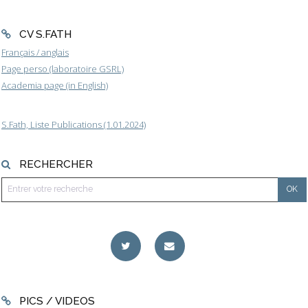
CV S.FATH
Français / anglais
Page perso (laboratoire GSRL)
Academia page (in English)
S.Fath, Liste Publications (1.01.2024)
RECHERCHER
PICS / VIDEOS