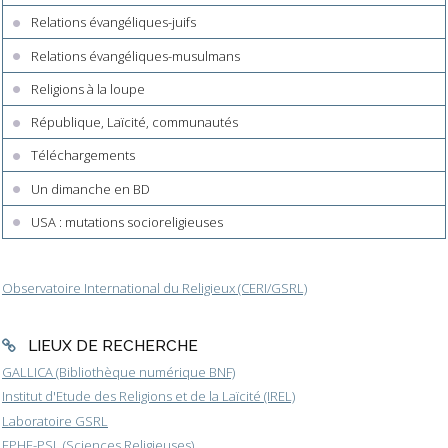
Relations évangéliques-juifs
Relations évangéliques-musulmans
Religions à la loupe
République, Laïcité, communautés
Téléchargements
Un dimanche en BD
USA : mutations socioreligieuses
Observatoire International du Religieux (CERI/GSRL)
LIEUX DE RECHERCHE
GALLICA (Bibliothèque numérique BNF)
Institut d'Etude des Religions et de la Laïcité (IREL)
Laboratoire GSRL
EPHE-PSL (Sciences Religieuses)