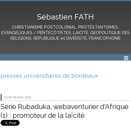
Sébastien FATH
CHRISTIANISME POSTCOLONIAL, PROTESTANTISMES,
EVANGELIQUES / PENTECÔTISTES, LAICITE, GEOPOLITIQUE DES
RELIGIONS, REPUBLIQUE et DIVERSITE, FRANCOPHONIE
presses universitaires de bordeaux
lundi 05
août 2013
Série Rubaduka, webaventurier d'Afrique
(1) : promoteur de la laïcité