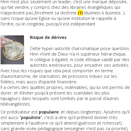
Hinn n’est plus seulement un leader, c’est une marque déposée,
qui fait vendre, y compris chez des libraires évangéliques qui
n’apprécient pas
forcément
sa doctrine
(1)
(
business is business...
),
sans risque qu’une Eglise ou qu’une institution le rappelle à
l’ordre, ou le congédie, puisqu’il est indépendant.
Risque de dérives
Cette hyper-autorité charismatique pose question.
Hinn «l’oint de Dieu» n’a ni supérieur hiérarchique,
ni collègue à égalité, ni code éthique validé par des
autorités extérieures, pour encadrer ses activités.
Avec tous les risques que cela peut comporter en terme
d’autoritarisme, de starisation, de pressions indues sur les
fidèles, mais aussi d’opacité financière.
Il a certes des qualités propres, indéniables, qui lui ont permis de
durer, et d’éviter jusqu’à présent les scandales les plus
tapageurs dans lesquels sont tombés par le passé d’autres
télévangélistes.
Ce prédicateur est
populaire
, et depuis longtemps. Ajoutons qu'il
est aussi "
populiste
", c'est-à-dire qu'il prétend donner très
simplement à l'auditoire ce qu'il attend (guérison et richesse!),
sans grande visée pédagogique (enseigner n'est pas sa priorité),