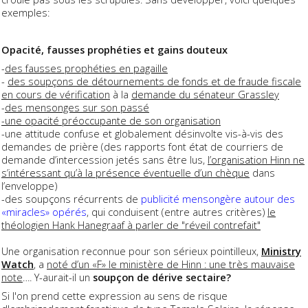
exemples:
Opacité, fausses prophéties et gains douteux
-
des fausses prophéties en pagaille
-
des soupçons de détournements de fonds et de fraude fiscale
en cours de vérification
à la
demande du sénateur Grassley
-
des mensonges sur son passé
-une opacité préoccupante de son organisation
-une attitude confuse et globalement désinvolte vis-à-vis des
demandes de prière (des rapports font état de courriers de
demande d’intercession jetés sans être lus,
l’organisation Hinn ne
s’intéressant qu’à la présence éventuelle d’un chèque
dans
l’enveloppe)
-des soupçons récurrents de
publicité mensongère autour des
«miracles» opérés
,
qui conduisent (entre autres critères)
le
théologien Hank Hanegraaf à parler de "réveil contrefait"
Une organisation reconnue pour son sérieux pointilleux,
Ministry
Watch
, a
noté d’un «F» le ministère de Hinn : une très mauvaise
note
…. Y-aurait-il un
soupçon de dérive sectaire?
Si l'on prend cette expression au sens de risque