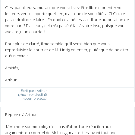
C'est par ailleurs amusant que vous disiez être libre d'orienter vos
lecteurs vers n'importe quel lien, mais que de son côté la CLC n'aie
pas le droit de le faire... En quoi cela nécessitait-il une autorisation de
votre part ? D'ailleurs, cela n'a pas été fait à votre insu, puisque vous
avez reçu un courriel !
Pour plus de clarté, il me semble qu'il serait bien que vous
reproduisiez le courrier de M. Linsig en entier, plutôt que de ne citer
qu'un extrait.
Amitiés,
Arthur
Écrit par :
Arthur
17h10
-
vendredi 16
novembre 2007
Réponse à Arthur,
1/ Ma note sur mon blog n’est pas d'abord une réaction aux
arguments du courriel de Mr Linsig, mais est est avant tout une