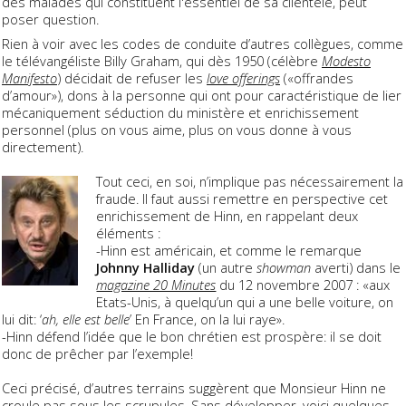
des malades qui constituent l'essentiel de sa clientèle, peut
poser question.
Rien à voir avec les codes de conduite d’autres collègues, comme
le télévangéliste Billy Graham, qui dès 1950 (célèbre
Modesto
Manifesto
) décidait de refuser les
love offerings
(«offrandes
d’amour»), dons à la personne qui ont pour caractéristique de lier
mécaniquement séduction du ministère et enrichissement
personnel (plus on vous aime, plus on vous donne à vous
directement).
Tout ceci, en soi, n’implique pas nécessairement la
fraude. Il faut aussi remettre en perspective cet
enrichissement de Hinn, en rappelant deux
éléments :
-Hinn est américain, et comme le remarque
Johnny Halliday
(un autre
showman
averti) dans le
magazine 20 Minutes
du 12 novembre 2007 : «aux
Etats-Unis, à quelqu’un qui a une belle voiture, on
lui dit: ‘
ah, elle est belle
’ En France, on la lui raye».
-Hinn défend l’idée que le bon chrétien est prospère: il se doit
donc de prêcher par l’exemple!
Ceci précisé, d’autres terrains suggèrent que Monsieur Hinn ne
croule pas sous les scrupules. Sans développer, voici quelques