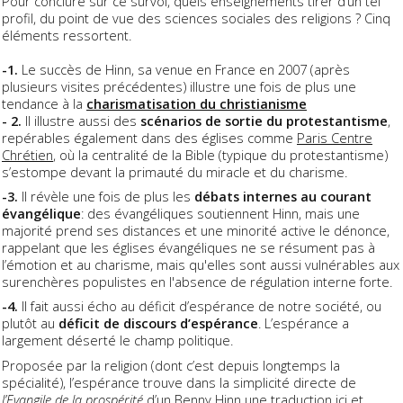
Pour conclure sur ce survol, quels enseignements tirer d’un tel
profil, du point de vue des sciences sociales des religions ? Cinq
éléments ressortent.
-1.
Le succès de Hinn, sa venue en France en 2007 (après
plusieurs visites précédentes) illustre une fois de plus une
tendance à la
charismatisation du christianisme
- 2.
Il illustre aussi des
scénarios de sortie du protestantisme
,
repérables également dans des églises comme
Paris Centre
Chrétien
, où la centralité de la Bible (typique du protestantisme)
s’estompe devant la primauté du miracle et du charisme.
-3.
Il révèle une fois de plus les
débats internes au courant
évangélique
: des évangéliques soutiennent Hinn, mais une
majorité prend ses distances et une minorité active le dénonce,
rappelant que les églises évangéliques ne se résument pas à
l’émotion et au charisme, mais qu'elles sont aussi vulnérables aux
surenchères populistes en l'absence de régulation interne forte.
-4.
Il fait aussi écho au déficit d’espérance de notre société, ou
plutôt au
déficit de discours d’espérance
. L’espérance a
largement déserté le champ politique.
Proposée par la religion (dont c’est depuis longtemps la
spécialité), l’espérance trouve dans la simplicité directe de
l’Evangile de la prospérité
d’un Benny Hinn une traduction ici et