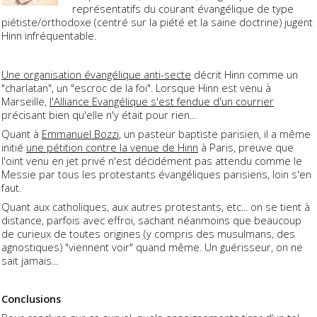
représentatifs du courant évangélique de type
piétiste/orthodoxe (centré sur la piété et la saine doctrine) jugent
Hinn infréquentable.
Une organisation évangélique anti-secte
décrit Hinn comme un
"charlatan", un "escroc de la foi". Lorsque Hinn est venu à
Marseille,
l'Alliance Evangélique s'est fendue d'un courrier
précisant bien qu'elle n'y était pour rien...
Quant à
Emmanuel Bozzi
, un pasteur baptiste parisien, il a même
initié
une pétition contre la venue de Hinn
à Paris, preuve que
l'oint venu en jet privé n'est décidément pas attendu comme le
Messie par tous les protestants évangéliques parisiens, loin s'en
faut.
Quant aux catholiques, aux autres protestants, etc... on se tient à
distance, parfois avec effroi, sachant néanmoins que beaucoup
de curieux de toutes origines (y compris des musulmans, des
agnostiques) "viennent voir" quand même. Un guérisseur, on ne
sait jamais...
Conclusions