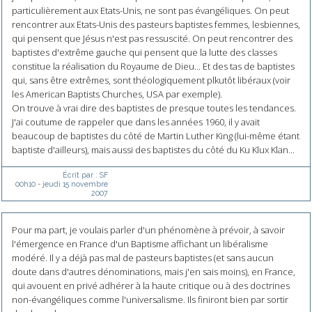
particulièrement aux Etats-Unis, ne sont pas évangéliques. On peut
rencontrer aux Etats-Unis des pasteurs baptistes femmes, lesbiennes,
qui pensent que Jésus n'est pas ressuscité. On peut rencontrer des
baptistes d'extrême gauche qui pensent que la lutte des classes
constitue la réalisation du Royaume de Dieu... Et des tas de baptistes
qui, sans être extrêmes, sont théologiquement plkutôt libéraux (voir
les American Baptists Churches, USA par exemple).
On trouve à vrai dire des baptistes de presque toutes les tendances.
J'ai coutume de rappeler que dans les années 1960, il y avait
beaucoup de baptistes du côté de Martin Luther King (lui-même étant
baptiste d'ailleurs), mais aussi des baptistes du côté du Ku Klux Klan...
Écrit par :
SF
00h10
-
jeudi 15
novembre
2007
Pour ma part, je voulais parler d'un phénomène à prévoir, à savoir
l'émergence en France d'un Baptisme affichant un libéralisme
modéré. Il y a déjà pas mal de pasteurs baptistes (et sans aucun
doute dans d'autres dénominations, mais j'en sais moins), en France,
qui avouent en privé adhérer à la haute critique ou à des doctrines
non-évangéliques comme l'universalisme. Ils finiront bien par sortir