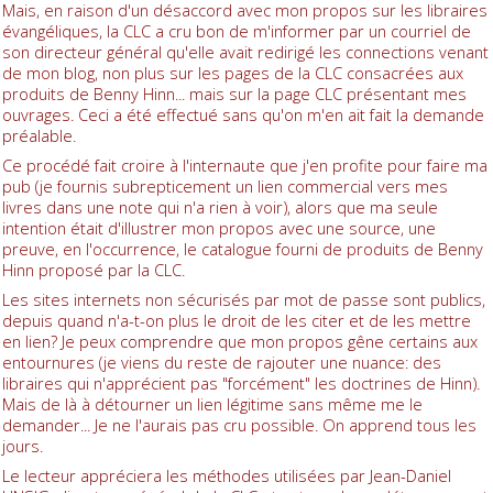
Mais, en raison d'un désaccord avec mon propos sur les libraires
évangéliques, la CLC a cru bon de m'informer par un courriel de
son directeur général qu'elle avait redirigé les connections venant
de mon blog, non plus sur les pages de la CLC consacrées aux
produits de Benny Hinn... mais sur la page CLC présentant mes
ouvrages. Ceci a été effectué sans qu'on m'en ait fait la demande
préalable.
Ce procédé fait croire à l'internaute que j'en profite pour faire ma
pub (je fournis subrepticement un lien commercial vers mes
livres dans une note qui n'a rien à voir), alors que ma seule
intention était d'illustrer mon propos avec une source, une
preuve, en l'occurrence, le catalogue fourni de produits de Benny
Hinn proposé par la CLC.
Les sites internets non sécurisés par mot de passe sont publics,
depuis quand n'a-t-on plus le droit de les citer et de les mettre
en lien? Je peux comprendre que mon propos gêne certains aux
entournures (je viens du reste de rajouter une nuance: des
libraires qui n'apprécient pas "forcément" les doctrines de Hinn).
Mais de là à détourner un lien légitime sans même me le
demander... Je ne l'aurais pas cru possible. On apprend tous les
jours.
Le lecteur appréciera les méthodes utilisées par Jean-Daniel