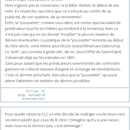
Hinn n'ignore pas la conversion, ni la Bible. Relisez le début de ma
note. En revanche, qui niera que ce n'est pas au centre de sa
publicité, de son système, de sa renommée?
Enfin, la "poussette", comme vous dites, est certes spectaculaire (le
prédicateur touche les fidèles qui tombent à la renverse), mais ce
n'est pas cela qui en soi devrait "troubler" le plus en matière de
dérives éventuelles. La pratique de la "poussette" remonte au début
du XIXe siècle, voire même plus tôt (2e Grand Réveil aux Etats-Unis).
Le "jerk", qui consiste à gesticuler, dit-on, sous l'effet du Saint-Esprit,
s'observait déjà sur les estrades en 1801...
Sans pour autant que les prédicateurs soient tentés de confondre
guérison et collecte massive d'argent en échange de bénédictions...
C'est ce dernier penchant, bien plus que la "poussette", qui peut
attirer l'attention en matière de dérives possibles.
Écrit par :
SF
14h55
-
vendredi 16
novembre 2007
Pour quelle raison la CLC a-t-elle décidé de rediriger vos lecteurs vers
vos livres plutôt que ceux de B. Hinn ? J'imagine qu'il y a une raison,
mais vous ne la donnez pas, c'est dommage !