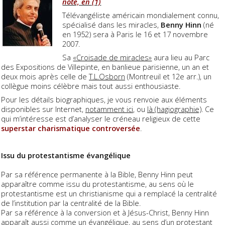
note, en (1)
Télévangéliste américain mondialement connu,
spécialisé dans les miracles,
Benny Hinn
(né
en 1952) sera à Paris le 16 et 17 novembre
2007.
Sa
«Croisade de miracles»
aura lieu au Parc
des Expositions de Villepinte, en banlieue parisienne, un an et
deux mois après celle de
T.L.Osborn
(Montreuil et 12e arr.), un
collègue moins célèbre mais tout aussi enthousiaste.
Pour les détails biographiques, je vous renvoie aux éléments
disponibles sur Internet,
notamment ici
, ou
là (hagiographie)
. Ce
qui m’intéresse est d’analyser le créneau religieux de cette
superstar charismatique controversée
.
Issu du protestantisme évangélique
Par sa référence permanente à la Bible, Benny Hinn peut
apparaître comme issu du protestantisme, au sens où le
protestantisme est un christianisme qui a remplacé la centralité
de l’institution par la centralité de la Bible.
Par sa référence à la conversion et à Jésus-Christ, Benny Hinn
apparaît aussi comme un
évangélique
, au sens d’un protestant