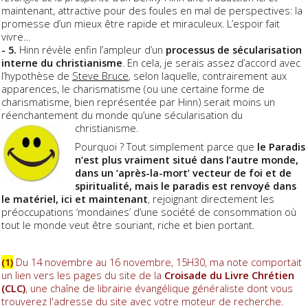
maintenant, attractive pour des foules en mal de perspectives: la
promesse d’un mieux être rapide et miraculeux. L’espoir fait
vivre…
- 5.
Hinn révèle enfin l’ampleur d’un
processus de sécularisation
interne du christianisme
. En cela, je serais assez d’accord avec
l’hypothèse de
Steve Bruce
, selon laquelle, contrairement aux
apparences, le charismatisme (ou une certaine forme de
charismatisme, bien représentée par Hinn) serait moins un
réenchantement du monde qu’une sécularisation du
christianisme.
Pourquoi ? Tout simplement parce que
le Paradis
n’est plus vraiment situé dans l’autre monde,
dans un ‘après-la-mort’ vecteur de foi et de
spiritualité, mais le paradis est renvoyé dans
le matériel, ici et maintenant
, rejoignant directement les
préoccupations ‘mondaines’ d’une société de consommation où
tout le monde veut être souriant, riche et bien portant.
(1)
Du 14 novembre au 16 novembre, 15H30, ma note comportait
un lien vers les pages du site de la
Croisade du Livre Chrétien
(CLC)
, une chaîne de librairie évangélique généraliste dont vous
trouverez l'adresse du site avec votre moteur de recherche.