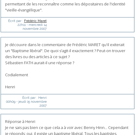
permettant de les reconnaître comme les dépositaires de l'identité
"vieille-évangélique".
Écrit par :
Frédéric Maret
22h11
-
mercredi 14
novembre 2007
Je découvre dans le commentaire de Frédéric MARET qu'il exiterait
un "Baptisme libéral". De quoi s'agit-il exactement ? Peut-on trouver
des livres ou des articles à ce sujet ?
Sébastien FATH aurait-il une réponse ?
Codialement
Henri
Écrit par :
Henri
00h09
-
jeudi 15
novembre
2007
Réponse à Henri
Je ne sais pas bien ce que cela a à voir avec Benny Hinn... Cependant
je réponds: oui, il existe un baptisme libéral. Tous les baptistes,