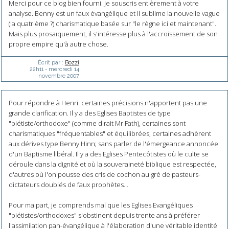
Merci pour ce blog bien fourni. Je souscris entièrement à votre
analyse. Benny est un faux évangélique et il sublime la nouvelle vague
(la quatrième ?) charismatique basée sur "le règne ici et maintenant".
Mais plus prosaïquement, il s'intéresse plus à l'accroissement de son
propre empire qu'à autre chose.
Écrit par :
Bozzi
22h11
-
mercredi 14
novembre 2007
Pour répondre à Henri: certaines précisions n'apportent pas une
grande clarification. Il y a des Eglises Baptistes de type
"piétiste/orthodoxe" (comme dirait Mr Fath), certaines sont
charismatiques "fréquentables" et équilibrées, certaines adhèrent
aux dérives type Benny Hinn; sans parler de l'émergeance annoncée
d'un Baptisme libéral. Il y a des Eglises Pentecôtistes où le culte se
déroule dans la dignité et où la souveraineté biblique est respectée,
d'autres où l'on pousse des cris de cochon au gré de pasteurs-
dictateurs doublés de faux prophètes...
Pour ma part, je comprends mal que les Eglises Evangéliques
"piétistes/orthodoxes" s'obstinent depuis trente ans à préférer
l'assimilation pan-évangélique à l'élaboration d'une véritable identité