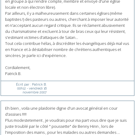
en groupe à qui rendre compte, membre et envoyé d'une église
locale et non électron libre).
Par ailleurs, il y a malheureusement dans certaines églises (même
baptistes !) des pasteurs ou autres, cherchant à imposer leur autorité
et n'acceptant aucun regard critique. Ils se réclament abusivement
du charismatisme et excluent à tour de bras ceux qui leur résistent,
s'estimant victimes d'attaques de Satan...
Tout cela contribue hélas, à discréditer les évangéliques déjà mal vus
en France et à déstabiliser nombre de chrétiens authentiques et
sincères. Je parle ici d'expérience.
Cordialement,
Patrick B.
Écrit par :
Patrick B.
00h12
-
vendredi 16
novembre 2007
Eh bien , voila une plaidoirie digne d'un avocat général en cour
d'assises !!!!!
Plus modestetement , je voudrais pour ma part vous dire que je suis
juste troublé par le côté " poussette" de Benny Hinn , lors de
l'imposition des mains , pour les malades ou autres demandes ...