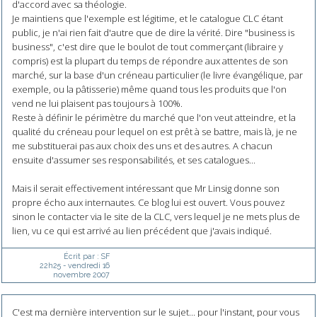
d'accord avec sa théologie.
Je maintiens que l'exemple est légitime, et le catalogue CLC étant
public, je n'ai rien fait d'autre que de dire la vérité. Dire "business is
business", c'est dire que le boulot de tout commerçant (libraire y
compris) est la plupart du temps de répondre aux attentes de son
marché, sur la base d'un créneau particulier (le livre évangélique, par
exemple, ou la pâtisserie) même quand tous les produits que l'on
vend ne lui plaisent pas toujours à 100%.
Reste à définir le périmètre du marché que l'on veut atteindre, et la
qualité du créneau pour lequel on est prêt à se battre, mais là, je ne
me substituerai pas aux choix des uns et des autres. A chacun
ensuite d'assumer ses responsabilités, et ses catalogues...
Mais il serait effectivement intéressant que Mr Linsig donne son
propre écho aux internautes. Ce blog lui est ouvert. Vous pouvez
sinon le contacter via le site de la CLC, vers lequel je ne mets plus de
lien, vu ce qui est arrivé au lien précédent que j'avais indiqué.
Écrit par :
SF
22h25
-
vendredi 16
novembre 2007
C'est ma dernière intervention sur le sujet... pour l'instant, pour vous