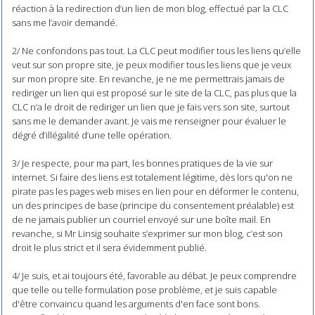
réaction à la redirection d’un lien de mon blog, effectué par la CLC
sans me l’avoir demandé.
2/ Ne confondons pas tout. La CLC peut modifier tous les liens qu’elle
veut sur son propre site, je peux modifier tous les liens que je veux
sur mon propre site. En revanche, je ne me permettrais jamais de
rediriger un lien qui est proposé sur le site de la CLC, pas plus que la
CLC n’a le droit de rediriger un lien que je fais vers son site, surtout
sans me le demander avant. Je vais me renseigner pour évaluer le
dégré d’illégalité d’une telle opération.
3/ Je respecte, pour ma part, les bonnes pratiques de la vie sur
internet. Si faire des liens est totalement légitime, dès lors qu'on ne
pirate pas les pages web mises en lien pour en déformer le contenu,
un des principes de base (principe du consentement préalable) est
de ne jamais publier un courriel envoyé sur une boîte mail. En
revanche, si Mr Linsig souhaite s’exprimer sur mon blog, c’est son
droit le plus strict et il sera évidemment publié.
4/ Je suis, et ai toujours été, favorable au débat. Je peux comprendre
que telle ou telle formulation pose problème, et je suis capable
d'être convaincu quand les arguments d'en face sont bons.