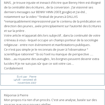
MAIS , je trouve injuste et inexact d'écrire que Benny Hinn est éloigné
de la centralité des écritures , de la conversion . J'ai visionné ses
derniers messages sur BENNY HINN 2007( google) et j'ai été ,
notamment sur la video " festival de jeunes à DALLAS
"remarquablement impressionné par le contenu de la prédication en
direction des jeunes , axée principlaement sur l'autorité des Ecritures
et sur la prière .
Votre article m'apparait dés lors subjectif , dans la continuité de votre
créneau à vous - lequel occupe un champs porteur de la sociologie
religieuse - entre non évènement et manfestations publiques .
Ce n'est pas simple je le reconnais de jouer à l'observateur "
scientifique rationnel " là où l'oeil nu manque de perspective .....
Mais ....au royaume des aveugles , les borgnes peuvent devenir extra
lucides !!! Je ne suis pas sûr que ce soit votre cas ...
Cordialement
Écrit par :
Pierre
14h28
-
vendredi 16
novembre 2007
Réponse à Pierre
Mon propos n'a rien d'un procès. C'est une analyse, basée sur des
sources que vous pouvez vérifier.