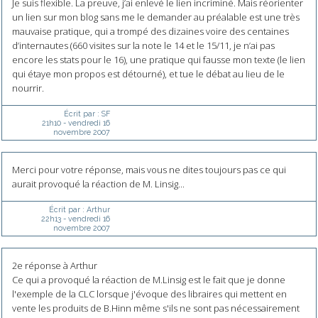
Je suis flexible. La preuve, j’ai enlevé le lien incriminé. Mais réorienter
un lien sur mon blog sans me le demander au préalable est une très
mauvaise pratique, qui a trompé des dizaines voire des centaines
d’internautes (660 visites sur la note le 14 et le 15/11, je n’ai pas
encore les stats pour le 16), une pratique qui fausse mon texte (le lien
qui étaye mon propos est détourné), et tue le débat au lieu de le
nourrir.
Écrit par :
SF
21h10
-
vendredi 16
novembre 2007
Merci pour votre réponse, mais vous ne dites toujours pas ce qui
aurait provoqué la réaction de M. Linsig...
Écrit par :
Arthur
22h13
-
vendredi 16
novembre 2007
2e réponse à Arthur
Ce qui a provoqué la réaction de M.Linsig est le fait que je donne
l'exemple de la CLC lorsque j'évoque des libraires qui mettent en
vente les produits de B.Hinn même s'ils ne sont pas nécessairement