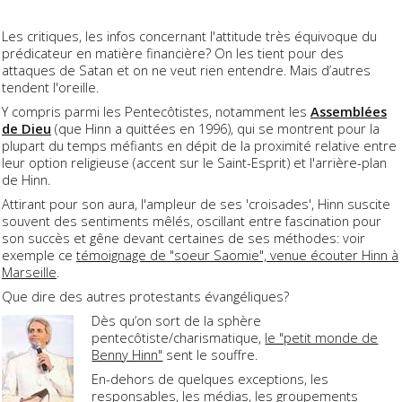
Les critiques, les infos concernant l'attitude très équivoque du
prédicateur en matière financière? On les tient pour des
attaques de Satan et on ne veut rien entendre. Mais d’autres
tendent l'oreille.
Y compris parmi les Pentecôtistes, notamment les
Assemblées
de Dieu
(que Hinn a quittées en 1996), qui se montrent pour la
plupart du temps méfiants en dépit de la proximité relative entre
leur option religieuse (accent sur le Saint-Esprit) et l'arrière-plan
de Hinn.
Attirant pour son aura, l'ampleur de ses 'croisades', Hinn suscite
souvent des sentiments mêlés, oscillant entre fascination pour
son succès et gêne devant certaines de ses méthodes: voir
exemple ce
témoignage de "soeur Saomie", venue écouter Hinn à
Marseille
.
Que dire des autres protestants évangéliques?
Dès qu’on sort de la sphère
pentecôtiste/charismatique,
le "petit monde de
Benny Hinn"
sent le souffre.
En-dehors de quelques exceptions, les
responsables, les médias, les groupements