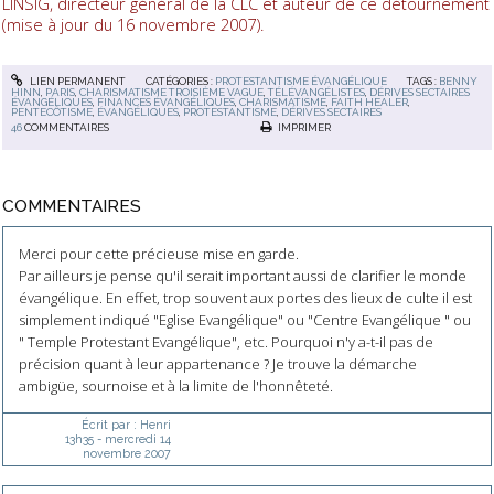
LINSIG, directeur général de la CLC et auteur de ce détournement
(mise à jour du 16 novembre 2007).
LIEN PERMANENT
CATÉGORIES :
PROTESTANTISME ÉVANGÉLIQUE
TAGS :
BENNY
HINN
,
PARIS
,
CHARISMATISME TROISIÈME VAGUE
,
TÉLÉVANGÉLISTES
,
DÉRIVES SECTAIRES
ÉVANGÉLIQUES
,
FINANCES ÉVANGÉLIQUES
,
CHARISMATISME
,
FAITH HEALER
,
PENTECÔTISME
,
ÉVANGÉLIQUES
,
PROTESTANTISME
,
DÉRIVES SECTAIRES
46
COMMENTAIRES
IMPRIMER
COMMENTAIRES
Merci pour cette précieuse mise en garde.
Par ailleurs je pense qu'il serait important aussi de clarifier le monde
évangélique. En effet, trop souvent aux portes des lieux de culte il est
simplement indiqué "Eglise Evangélique" ou "Centre Evangélique " ou
" Temple Protestant Evangélique", etc. Pourquoi n'y a-t-il pas de
précision quant à leur appartenance ? Je trouve la démarche
ambigüe, sournoise et à la limite de l'honnêteté.
Écrit par :
Henri
13h35
-
mercredi 14
novembre 2007