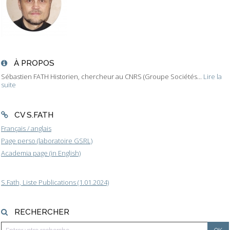
À PROPOS
Sébastien FATH Historien, chercheur au CNRS (Groupe Sociétés...
Lire la
suite
CV S.FATH
Français / anglais
Page perso (laboratoire GSRL)
Academia page (in English)
S.Fath, Liste Publications (1.01.2024)
RECHERCHER