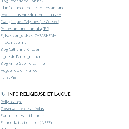
Blog Frederic de Coninck
Fil-info Francophonie (Protestantisme)
Revue d'Histoire du Protestantisme
Evangéliques Tziganes (Le Cossec)
Protestantisme français (FPF)
Eglises congolaises, CASARHEMA
InfoChrétienne
Blog Catherine Kintzler
Ligue de l'enseignement
Blog Anne-Sophie Lamine
Huguenots en France
Foi et Vie
INFO RELIGIEUSE ET LAÏQUE
Religioscope
Observatoire des médias
Portail protestant français
France, faits et chiffres (INSEE)