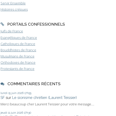
Servir Ensemble
Histoires crépues
PORTAILS CONFESSIONNELS
Juifs de France
Evangéliques de France
Catholiques de France
Bouddhistes de France
Musulmans de France
Orthodoxes de France
Protestants de France
COMMENTAIRES RÉCENTS
lundi 15
juin 2026
17h55
SF
sur
Le sionisme chrétien (Laurent Teissier)
Merci beaucoup cher Laurent Teissier pour votre message....
jeudi 11
juin 2026
17h30