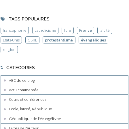
TAGS POPULAIRES
francophonie
catholicisme
livre
France
laïcité
Etats-Unis
GSRL
protestantisme
évangéliques
religion
CATÉGORIES
ABC de ce blog
Actu commentée
Cours et conférences
Ecole, laïcité, République
Géopolitique de l'évangélisme
Livres de l'auteur