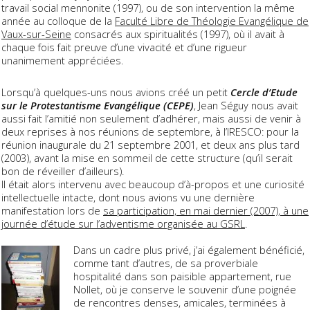
travail social mennonite (1997), ou de son intervention la même
année au colloque de la
Faculté Libre de Théologie Evangélique de
Vaux-sur-Seine
consacrés aux spiritualités (1997), où il avait à
chaque fois fait preuve d’une vivacité et d’une rigueur
unanimement appréciées.
Lorsqu’à quelques-uns nous avions créé un petit
Cercle d’Etude
sur le Protestantisme Evangélique (CEPE)
, Jean Séguy nous avait
aussi fait l’amitié non seulement d’adhérer, mais aussi de venir à
deux reprises à nos réunions de septembre, à l’IRESCO: pour la
réunion inaugurale du 21 septembre 2001, et deux ans plus tard
(2003), avant la mise en sommeil de cette structure (qu’il serait
bon de réveiller d’ailleurs).
Il était alors intervenu avec beaucoup d’à-propos et une curiosité
intellectuelle intacte, dont nous avions vu une dernière
manifestation lors de
sa participation, en mai dernier (2007), à une
journée d’étude sur l’adventisme organisée au GSRL
.
Dans un cadre plus privé, j’ai également bénéficié,
comme tant d’autres, de sa proverbiale
hospitalité dans son paisible appartement, rue
Nollet, où je conserve le souvenir d’une poignée
de rencontres denses, amicales, terminées à