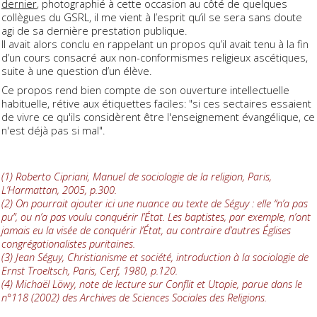
dernier
, photographié à cette occasion au côté de quelques
collègues du GSRL, il me vient à l’esprit qu’il se sera sans doute
agi de sa dernière prestation publique.
Il avait alors conclu en rappelant un propos qu’il avait tenu à la fin
d’un cours consacré aux non-conformismes religieux ascétiques,
suite à une question d’un élève.
Ce propos rend bien compte de son ouverture intellectuelle
habituelle, rétive aux étiquettes faciles: "si ces sectaires essaient
de vivre ce qu'ils considèrent être l'enseignement évangélique, ce
n'est déjà pas si mal".
(1) Roberto Cipriani, Manuel de sociologie de la religion, Paris,
L’Harmattan, 2005, p.300.
(2) On pourrait ajouter ici une nuance au texte de Séguy : elle “n’a pas
pu”, ou n’a pas voulu conquérir l’État. Les baptistes, par exemple, n’ont
jamais eu la visée de conquérir l’État, au contraire d’autres Églises
congrégationalistes puritaines.
(3) Jean Séguy, Christianisme et société, introduction à la sociologie de
Ernst Troeltsch, Paris, Cerf, 1980, p.120.
(4) Michaël Löwy, note de lecture sur Conflit et Utopie, parue dans le
n°118 (2002) des Archives de Sciences Sociales des Religions.