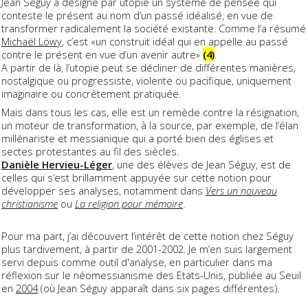
Jean Séguy a désigné par utopie un système de pensée qui
conteste le présent au nom d’un passé idéalisé, en vue de
transformer radicalement la société existante. Comme l’a résumé
Michaël Löwy
, c’est «un construit idéal qui en appelle au passé
contre le présent en vue d’un avenir autre»
(4)
.
A partir de là, l’utopie peut se décliner de différentes manières,
nostalgique ou progressiste, violente ou pacifique, uniquement
imaginaire ou concrètement pratiquée.
Mais dans tous les cas, elle est un remède contre la résignation,
un moteur de transformation, à la source, par exemple, de l’élan
millénariste et messianique qui a porté bien des églises et
sectes protestantes au fil des siècles.
Danièle Hervieu-Léger
, une des élèves de Jean Séguy, est de
celles qui s’est brillamment appuyée sur cette notion pour
développer ses analyses, notamment dans
Vers un nouveau
christianisme
ou
La religion pour mémoire
.
Pour ma part, j’ai découvert l’intérêt de cette notion chez Séguy
plus tardivement, à partir de 2001-2002. Je m’en suis largement
servi depuis comme outil d'analyse, en particulier dans ma
réflexion sur le néomessianisme des Etats-Unis, publiée au Seuil
en
2004
(où Jean Séguy apparaît dans six pages différentes).