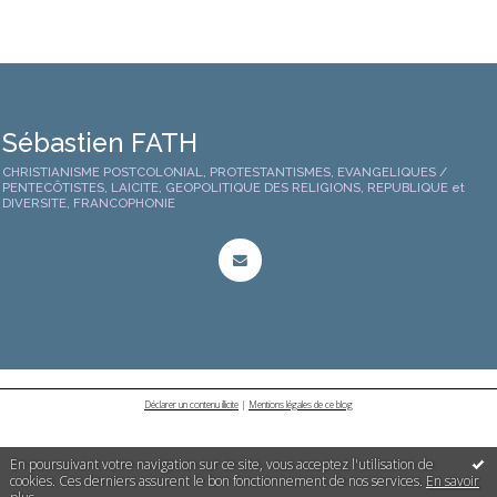
Sébastien FATH
CHRISTIANISME POSTCOLONIAL, PROTESTANTISMES, EVANGELIQUES /
PENTECÔTISTES, LAICITE, GEOPOLITIQUE DES RELIGIONS, REPUBLIQUE et
DIVERSITE, FRANCOPHONIE
Déclarer un contenu illicite
|
Mentions légales de ce blog
En poursuivant votre navigation sur ce site, vous acceptez l'utilisation de
cookies. Ces derniers assurent le bon fonctionnement de nos services.
En savoir