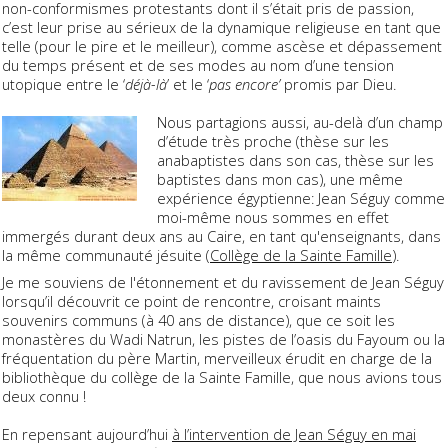
non-conformismes protestants dont il s’était pris de passion,
c’est leur prise au sérieux de la dynamique religieuse en tant que
telle (pour le pire et le meilleur), comme ascèse et dépassement
du temps présent et de ses modes au nom d’une tension
utopique entre le ‘
déjà-là
’ et le ‘
pas encore’
promis par Dieu.
Nous partagions aussi, au-delà d’un champ
d’étude très proche (thèse sur les
anabaptistes dans son cas, thèse sur les
baptistes dans mon cas), une même
expérience égyptienne: Jean Séguy comme
moi-même nous sommes en effet
immergés durant deux ans au Caire, en tant qu'enseignants, dans
la même communauté jésuite (
Collège de la Sainte Famille
).
Je me souviens de l'étonnement et du ravissement de Jean Séguy
lorsqu’il découvrit ce point de rencontre, croisant maints
souvenirs communs (à 40 ans de distance), que ce soit les
monastères du Wadi Natrun, les pistes de l’oasis du Fayoum ou la
fréquentation du père Martin, merveilleux érudit en charge de la
bibliothèque du collège de la Sainte Famille, que nous avions tous
deux connu !
En repensant aujourd’hui
à l’intervention de Jean Séguy en mai