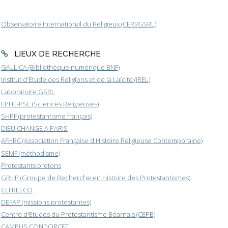
Observatoire International du Religieux (CERI/GSRL)
LIEUX DE RECHERCHE
GALLICA (Bibliothèque numérique BNF)
Institut d'Etude des Religions et de la Laïcité (IREL)
Laboratoire GSRL
EPHE-PSL (Sciences Religieuses)
SHPF (protestantisme français)
DIEU CHANGE A PARIS
AFHRC (Association Française d'Histoire Religieuse Contemporaine)
SEMF (méthodisme)
Protestants bretons
GRHP (Groupe de Recherche en Histoire des Protestantismes)
CEFRELCO
DEFAP (missions protestantes)
Centre d'Etudes du Protestantisme Béarnais (CEPB)
CAMPUS CONDORCET