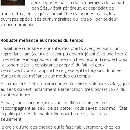
deux reprises par un don d’ouvrages de sa part :
Jean Séguy était généreux, et appréciait de
transmettre, en ce qu’il estimait être de bonnes mains, les
ouvrages spécialisés surnuméraires qui, disait-il par pudeur,
«l’encombraient».
Robuste méfiance aux modes du temps
Il avait une curiosité étonnante, des points aveugles aussi, un
regret lancinant (celui de n’avoir pu devenir jésuite), et une liberté
intellectuelle infatiguable, mâtinée d’un très profond respect pour
l’autonomie (et la consistance propre) du fait religieux.
Ce respect voué à l’approche religieuse, il l’a toujours doublée
d’une robuste méfiance aux modes du temps.
A sa manière, il était un vrai non-conformiste, volontiers allergique
au sens du vent, notamment à la tentation, très ‘
années 1970
’, du
«tout politique».
A ma grande surprise, il m’avait soufflé une fois, en me
raccompagnant au seuil de sa porte: «vous savez, pour moi, l’Etat,
la politique, c’est le diable». Humour bien-sûr, mais pas
seulement…
Je crois qu’une des choses qui le fascinait justement, chez les