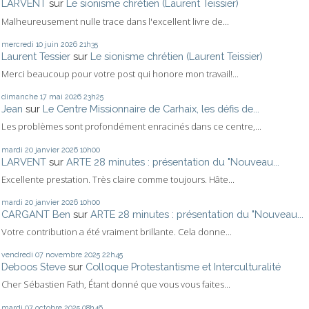
LARVENT
sur
Le sionisme chrétien (Laurent Teissier)
Malheureusement nulle trace dans l'excellent livre de...
mercredi 10
juin 2026
21h35
Laurent Tessier
sur
Le sionisme chrétien (Laurent Teissier)
Merci beaucoup pour votre post qui honore mon travail!...
dimanche 17
mai 2026
23h25
Jean
sur
Le Centre Missionnaire de Carhaix, les défis de...
Les problèmes sont profondément enracinés dans ce centre,...
mardi 20
janvier 2026
10h00
LARVENT
sur
ARTE 28 minutes : présentation du "Nouveau...
Excellente prestation. Très claire comme toujours. Hâte...
mardi 20
janvier 2026
10h00
CARGANT Ben
sur
ARTE 28 minutes : présentation du "Nouveau...
Votre contribution a été vraiment brillante. Cela donne...
vendredi 07
novembre 2025
22h45
Deboos Steve
sur
Colloque Protestantisme et Interculturalité
Cher Sébastien Fath, Étant donné que vous vous faites...
mardi 07
octobre 2025
08h46