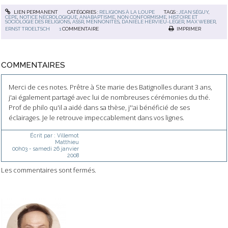
LIEN PERMANENT
CATÉGORIES :
RELIGIONS À LA LOUPE
TAGS :
JEAN SÉGUY
,
CEPE
,
NOTICE NÉCROLOGIQUE
,
ANABAPTISME
,
NON CONFORMISME
,
HISTOIRE ET
SOCIOLOGIE DES RELIGIONS
,
ASSR
,
MENNONITES
,
DANIÈLE HERVIEU-LÉGER
,
MAX WEBER
,
ERNST TROELTSCH
1
COMMENTAIRE
IMPRIMER
COMMENTAIRES
Merci de ces notes. Prêtre à Ste marie des Batignolles durant 3 ans,
j'ai également partagé avec lui de nombreuses cérémonies du thé.
Prof de philo qu'il a aidé dans sa thèse, j''ai bénéficié de ses
éclairages. Je le retrouve impeccablement dans vos lignes.
Écrit par :
Villemot
Matthieu
00h03
-
samedi 26
janvier
2008
Les commentaires sont fermés.