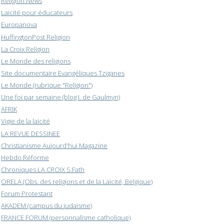
Religion News
Laïcité pour éducateurs
Europanova
HuffingtonPost Religion
La Croix Religion
Le Monde des religions
Site documentaire Evangéliques Tziganes
Le Monde (rubrique "Religion")
Une foi par semaine (blog I. de Gaulmyn)
AFRIK
Vigie de la laïcité
LA REVUE DESSINEE
Christianisme Aujourd'hui Magazine
Hebdo Réforme
Chroniques LA CROIX S.Fath
ORELA (Obs. des religions et de la Laïcité, Belgique)
Forum Protestant
AKADEM (campus du judaïsme)
FRANCE FORUM (personnalisme catholique)