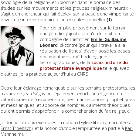
sociologie de la religion», et «pionnier dans le domaine des
études sur les mouvements et les groupes religieux mineurs»: «Il
s’agit d’un chercheur qui fait école», sur la base d’une «importante
ouverture interdisciplinaire et interconfessionnelle»
(1)
.
Pour cibler plus précisément sur le terrain
que j'étudie, j'ajouterai qu'on lui doit, en
compagnie de l'historien
Emile-Guillaume
Léonard
, ci-contre (pour qui il travailla à la
réalisation de fiches) d'avoir posé les bases
documentaires, méthodologiques,
historiographiques, de la
socio-histoire du
protestantisme évangélique
telle qu'avec
d'autres, je la pratique aujourd'hui au CNRS.
Outre leur éclairage remarquable sur les terrains protestants, les
travaux de Jean Séguy ont également enrichi l’intelligence du
catholicisme, de l’œcuménisme, des manifestations prophétiques
et messianiques, et apporté de nombreux aliments théoriques
qui ont permis d’approfondir la compréhension du fait religieux.
Je donnerai deux exemples: la notion d’Eglise libre (empruntée à
Ernst Troeltsch
), et la notion d’utopie (empruntée en partie à
Karl
Mannheim
).