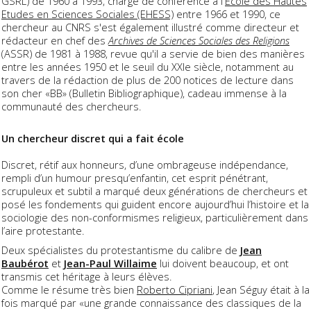
GSRL) de 1960 à 1993, chargé de conférence à l'
Ecole des Hautes
Etudes en Sciences Sociales (EHESS)
entre 1966 et 1990, ce
chercheur au CNRS s'est également illustré comme directeur et
rédacteur en chef des
Archives de Sciences Sociales des Religions
(ASSR) de 1981 à 1988, revue qu'il a servie de bien des manières
entre les années 1950 et le seuil du XXIe siècle, notamment au
travers de la rédaction de plus de 200 notices de lecture dans
son cher «BB» (Bulletin Bibliographique), cadeau immense à la
communauté des chercheurs.
Un chercheur discret qui a fait école
Discret, rétif aux honneurs, d’une ombrageuse indépendance,
rempli d’un humour presqu’enfantin, cet esprit pénétrant,
scrupuleux et subtil a marqué deux générations de chercheurs et
posé les fondements qui guident encore aujourd’hui l’histoire et la
sociologie des non-conformismes religieux, particulièrement dans
l’aire protestante.
Deux spécialistes du protestantisme du calibre de
Jean
Baubérot
et
Jean-Paul Willaime
lui doivent beaucoup, et ont
transmis cet héritage à leurs élèves.
Comme le résume très bien
Roberto Cipriani
, Jean Séguy était à la
fois marqué par «une grande connaissance des classiques de la