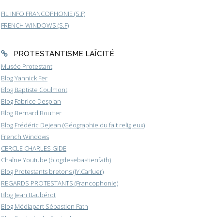
FIL INFO FRANCOPHONIE (S.F)
FRENCH WINDOWS (S.F)
PROTESTANTISME LAÏCITÉ
Musée Protestant
Blog Yannick Fer
Blog Baptiste Coulmont
Blog Fabrice Desplan
Blog Bernard Boutter
Blog Frédéric Dejean (Géographie du fait religieux)
French Windows
CERCLE CHARLES GIDE
Chaîne Youtube (blogdesebastienfath)
Blog Protestants bretons (JY.Carluer)
REGARDS PROTESTANTS (Francophonie)
Blog Jean Baubérot
Blog Médiapart Sébastien Fath