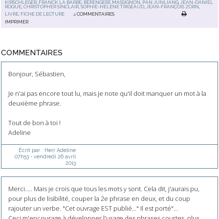
KIRSCHLEGER
,
FRANCK LA BARBE
,
BÉRENGÈRE MASSIGNON
,
PAN JUNLIANG
,
JEAN-DANIEL
ROQUE
,
CHRISTOPHER SINCLAIR
,
SOPHIE-HÉLÈNE TRIGEAUD
,
JEAN-FRANÇOIS ZORN
,
LIVRE
,
FICHE DE LECTURE
4
COMMENTAIRES
IMPRIMER
COMMENTAIRES
Bonjour, Sébastien,
Je n'ai pas encore tout lu, mais je note qu'il doit manquer un mot à la
deuxième phrase.
Tout de bon à toi !
Adeline
Écrit par :
Herr Adeline
07h53
-
vendredi 26
avril
2013
Merci..... Mais je crois que tous les mots y sont. Cela dit, j'aurais pu,
pour plus de lisibilité, couper la 2e phrase en deux, et du coup
rajouter un verbe. "Cet ouvrage EST publié..." Il est porté"...
Ceci m'encourage à développer l'usage des phrases courtes, plus