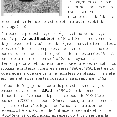
prolongement centré sur
les formes sociales et les
investissements
intramondains de l'identité
protestante en France. Tel est l'objet du troisième volet de
l'ouvrage (55p).
"La jeunesse protestante, entre Églises et mouvements", est
étudiée par
Arnaud Baubérot
(p. 181 à 193). Les mouvements
de jeunesse sont "situés hors des Églises mais étroitement liés à
elles", d'où des liens complexes et des tensions, sur fond de
bouleversement de la culture juvénile depuis les années 1960. A
partir de la "matrice unioniste" (p.182), une dynamique
d'émancipation a débouché sur une crise et une sécularisation du
scoutisme protestant dans les années 1980 et 1990. L'entrée du
XXIe siècle marque une certaine reconfessionnalisation, mais elle
est fragile et laisse maintes questions "sans réponse" (p192).
L'étude de l'engagement social du protestantisme français est
ensuite l'occasion pour
S.Fath
(p.194 à 205) de pointer
d'importantes évolutions depuis un colloque de l'AFSR (actes
publiés en 2000), dans lequel G.Vincent soulignait la tension entre
logique de "charité" et logique de "solidarité" au travers de
réseaux différenciés, celui de l'Entraide protestante et celui de
l'ASEV (évangélique). Depuis, les réseaux ont fusionné dans la