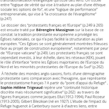
transnationalisation évangélique qui tisse des liens. On oscille
entre "logique de vérité qui vise à traduire au plan d'une éthique
sociale les options de foi", et une "logique de performance"
entreprenariale, qui vise à "la croissance de l'évangélisme"
(p.247).
Le dossier des "protestants français et l'Europe" (p.249 à 265)
est ensuite traité par
Bérengère Massignon
sur la base de ce
constat: la tradition protestante européenne a privilégié les
Églises nationales, ce qui n'a pas facilité la structuration au plan
européen. "Ces Eglises se sont généralement montrées frileuses
face au projet de construction européenne", notamment par peur
de "l'Europe vaticane" (p.249). Les protestants français se sont
cependant investis, à leur échelle, dans les réseaux (KEK), jouant
le rôle d'interface "entre les Églises majoritaires de l'Europe du
Nord et les minorités protestantes de l'Europe du Sud" (p.262).
À l'échelle des mondes anglo-saxons, forts d'une démographie
protestante sans comparaison avec l'hexagone, que représente
le protestantisme français ? A partir du "point d'appui du Refuge" ,
Sophie-Hélène Trigeaud
repère une "continuité historique
discrète mais résolument significative" (p.262) au travers de
figures françaises comme Jacques Ellul (1912-1994), Paul Ricoeur
(1913-2005), Gilbert Bilezikian (né en 1927). L'étude de l'impact du
Refuge huguenot à Canterbury ouvre à d'autres liens, entre