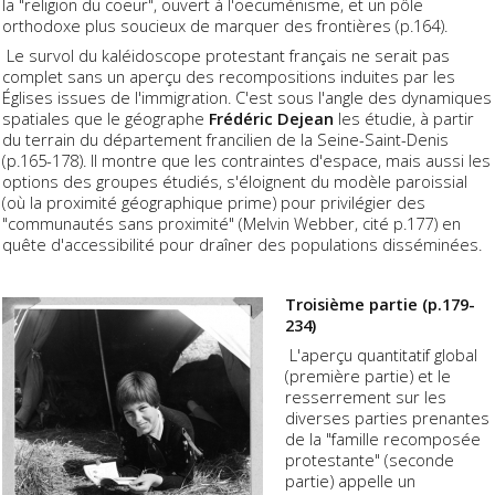
la "religion du coeur", ouvert à l'oecuménisme, et un pôle
orthodoxe plus soucieux de marquer des frontières (p.164).
Le survol du kaléidoscope protestant français ne serait pas
complet sans un aperçu des recompositions induites par les
Églises issues de l'immigration. C'est sous l'angle des dynamiques
spatiales que le géographe
Frédéric Dejean
les étudie, à partir
du terrain du département francilien de la Seine-Saint-Denis
(p.165-178). Il montre que les contraintes d'espace, mais aussi les
options des groupes étudiés, s'éloignent du modèle paroissial
(où la proximité géographique prime) pour privilégier des
"communautés sans proximité" (Melvin Webber, cité p.177) en
quête d'accessibilité pour draîner des populations disséminées.
Troisième partie (p.179-
234)
L'aperçu quantitatif global
(première partie) et le
resserrement sur les
diverses parties prenantes
de la "famille recomposée
protestante" (seconde
partie) appelle un