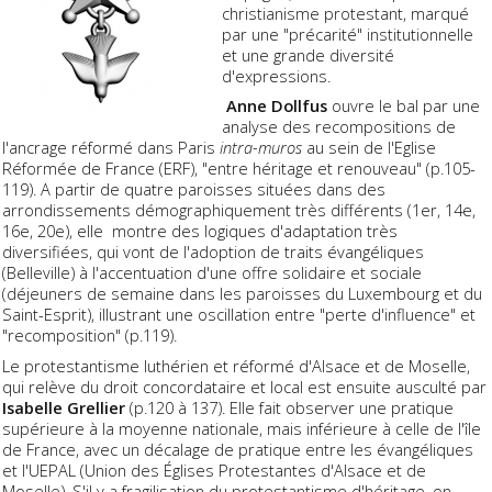
christianisme protestant, marqué
par une "précarité" institutionnelle
et une grande diversité
d'expressions.
Anne Dollfus
ouvre le bal par une
analyse des recompositions de
l'ancrage réformé dans Paris
intra-muros
au sein de l'Eglise
Réformée de France (ERF), "entre héritage et renouveau" (p.105-
119). A partir de quatre paroisses situées dans des
arrondissements démographiquement très différents (1er, 14e,
16e, 20e), elle montre des logiques d'adaptation très
diversifiées, qui vont de l'adoption de traits évangéliques
(Belleville) à l'accentuation d'une offre solidaire et sociale
(déjeuners de semaine dans les paroisses du Luxembourg et du
Saint-Esprit), illustrant une oscillation entre "perte d'influence" et
"recomposition" (p.119).
Le protestantisme luthérien et réformé d'Alsace et de Moselle,
qui relève du droit concordataire et local est ensuite ausculté par
Isabelle Grellier
(p.120 à 137). Elle fait observer une pratique
supérieure à la moyenne nationale, mais inférieure à celle de l'île
de France, avec un décalage de pratique entre les évangéliques
et l'UEPAL (Union des Églises Protestantes d'Alsace et de
Moselle). S'il y a fragilisation du protestantisme d'héritage, on