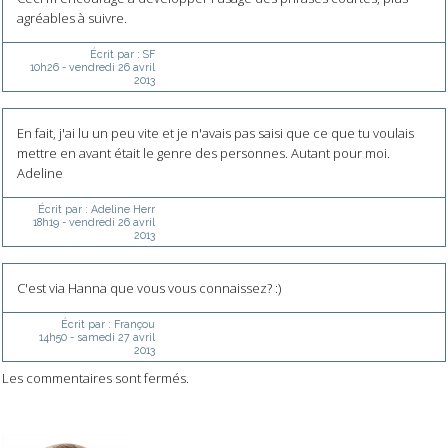
agréables à suivre.
Écrit par :
SF
10h26
-
vendredi 26
avril
2013
En fait, j'ai lu un peu vite et je n'avais pas saisi que ce que tu voulais
mettre en avant était le genre des personnes. Autant pour moi.
Adeline
Écrit par :
Adeline Herr
18h19
-
vendredi 26
avril
2013
C'est via Hanna que vous vous connaissez? :)
Écrit par :
Françou
14h50
-
samedi 27
avril
2013
Les commentaires sont fermés.