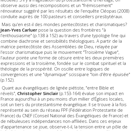
observe aussi des recompositions et un "frémissement"
rénovateur suggéré par les résultats de l'enquête Cléopas (2008)
conduite auprès de 100 pasteurs et conseillers presbytéraux.
Mais qu'en est-il des mondes pentecôtistes et charismatiques?
Jean-Yves Carluer
pose la question des frontières "à
l'enthousiasme" (p.138 à 152) au travers d'une typologie fine qui
combine diachronie et sensibilités théologiques. A partir de la
matrice pentecôtiste des Assemblées de Dieu, relayée par
l'essor charismatique puis le mouvement "Troisième Vague",
l'auteur pointe une forme de césure entre les deux premières
expressions et la troisième, fondée sur le combat spirituel et la
théologie de la prospérité. On oscille entre logiques de
convergences et une "dynamique" scissipare "loin d'être épuisée"
(p.152).
Quant aux évangéliques de lignée piétiste, "entre Bible et
réveils",
Christopher Sinclair
(p.153-164) évalue son impact en
France aujourd'hui à un peu moins d'un millier d'Églises locales,
soit un tiers du protestantisme évangélique. Il se trouve à la fois
représenté au sein du réseau FPF (Fédération Protestante de
France) du CNEF (Conseil National des Évangéliques de France) et
de nébuleuses indépendances non-affiliées. Dans ces enjeux
d'appartenance se joue, observe-t-il, la tension entre un pôle de