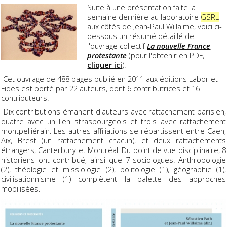
Suite à une présentation faite la
semaine dernière au laboratoire
GSRL
aux côtés de Jean-Paul Willaime, voici ci-
dessous un résumé détaillé de
l'ouvrage collectif
La nouvelle France
protestante
(pour l'obtenir
en PDF,
cliquer ici
).
Cet ouvrage de 488 pages publié en 2011 aux éditions Labor et
Fides est porté par 22 auteurs, dont 6 contributrices et 16
contributeurs.
Dix contributions émanent d'auteurs avec rattachement parisien,
quatre avec un lien strasbourgeois et trois avec rattachement
montpelliérain. Les autres affiliations se répartissent entre Caen,
Aix, Brest (un rattachement chacun), et deux rattachements
étrangers, Canterbury et Montréal. Du point de vue disciplinaire, 8
historiens ont contribué, ainsi que 7 sociologues. Anthropologie
(2), théologie et missiologie (2), politologie (1), géographie (1),
civilisationnisme (1) complètent la palette des approches
mobilisées.