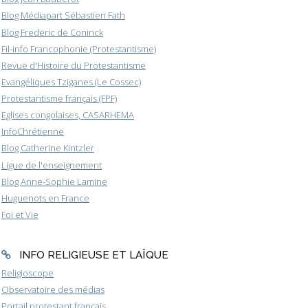
Blog Médiapart Sébastien Fath
Blog Frederic de Coninck
Fil-info Francophonie (Protestantisme)
Revue d'Histoire du Protestantisme
Evangéliques Tziganes (Le Cossec)
Protestantisme français (FPF)
Eglises congolaises, CASARHEMA
InfoChrétienne
Blog Catherine Kintzler
Ligue de l'enseignement
Blog Anne-Sophie Lamine
Huguenots en France
Foi et Vie
INFO RELIGIEUSE ET LAÏQUE
Religioscope
Observatoire des médias
Portail protestant français