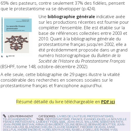
65% des pasteurs, contre seulement 37% des fidèles, pensent
que le protestantisme va se développer (p.424).
Une
bibliographie générale
indicative axée
sur les productions récentes est fournie pour
compléter l'ensemble. Elle est établie sur la
base de références collectées entre 2003 et
2010. Quant à la bibliographie générale du
protestantisme français jusqu'en 2002, elle a
été précédemment proposée dans un grand
numéro historiographique du
Bulletin de la
Société de l'Histoire du Protestantisme Français
(BSHPF, tome 148, octobre-décembre 2002).
A elle seule, cette bibliographie de 29 pages illustre la vitalité
considérable des recherches en sciences sociales sur le
protestantisme français et francophone aujourd'hui.
Résumé détaillé du livre téléchargeable en
PDF ici
LIEN PERMANENT
CATÉGORIES :
LIVRES DE L'AUTEUR
,
PROTESTANTISMES
,
TÉLÉCHARGEMENTS
TAGS :
PROTESTANTISME
,
FRANCE
,
ÉVANGÉLIQUES
,
LA NOUVELLE
FRANCE PROTESTANTE
,
LABOR ET FIDES
,
GSRL
,
JEAN-PAUL WILLAIME
,
SÉBASTIEN FATH
,
JEAN-PIERRE BASTIAN
,
ARNAUD BAUBÉROT
,
CÉLINE BÉRAUD
,
BERNARD BOUTTER
,
JEAN-
YVES CARLUER
,
BLANDINE CHÉLINI
,
CLAUDE DARGENT
,
FRÉDÉRIC DEJEAN
,
ANNE
DOLLFUS
,
ANDRÉ ENCREVÉ
,
AURÉLIEN FAUCHES
,
ISABELLE GRELLIER
,
PIERRE-YVES