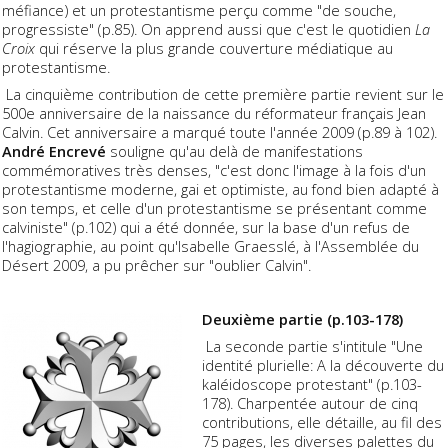
méfiance) et un protestantisme perçu comme "de souche,
progressiste" (p.85). On apprend aussi que c'est le quotidien
La
Croix
qui réserve la plus grande couverture médiatique au
protestantisme.
La cinquième contribution de cette première partie revient sur le
500e anniversaire de la naissance du réformateur français Jean
Calvin. Cet anniversaire a marqué toute l'année 2009 (p.89 à 102).
André Encrevé
souligne qu'au delà de manifestations
commémoratives très denses, "c'est donc l'image à la fois d'un
protestantisme moderne, gai et optimiste, au fond bien adapté à
son temps, et celle d'un protestantisme se présentant comme
calviniste" (p.102) qui a été donnée, sur la base d'un refus de
l'hagiographie, au point qu'Isabelle Graesslé, à l'Assemblée du
Désert 2009, a pu prêcher sur "oublier Calvin".
Deuxième partie (p.103-178)
La seconde partie s'intitule "Une
identité plurielle: A la découverte du
kaléidoscope protestant" (p.103-
178). Charpentée autour de cinq
contributions, elle détaille, au fil des
75 pages, les diverses palettes du