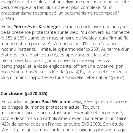
évangélique et de pluralisation religieuse nourrissent un feuilleté
oecuménique à la fois plus riche et plus complexe: "à un
protestantisme recomposé, un oecuménisme recomposé"
(p.350).
Enfin,
Pierre-Yves Kirchleger
ferme la ronde avec une analyse
de la présence protestante sur le web, "du converti au connecté"
(p.353 à 369). L'ambition missionnaire de Wesley, qui affirmait "le
monde est ma paroisse", s'étend aujourd'hui à un "espace
inconnu, inattendu, illimité, le cybermonde" (p.353). Au terme d'un
état des lieux, quatre stratégies apparaissent: la visée
informative, la visée argumentative, la visée expressive
(témoignage) et la visée englobante, offrant une cyber-religion
protestante basée sur l'idée de (quasi) Église virtuelle. En jeu, ni
plus ni moins, l'hypothèse d'une "nouvelle réformation" (p.367).
Conclusion (p.370-385)
En conclusion,
Jean-Paul Willaime
dégage les lignes de force et
les clivages du monde protestant actuel. Toujours
microminoritaire, le protestantisme, diversifié et recomposé,
côtoie désormais un catholicisme devenu lui-même minoritaire
(42% de catholiques en France, enquête EVS 2008). Son étude
s'inscrit plus que jamais sur le fond de logiques plus vastes qui