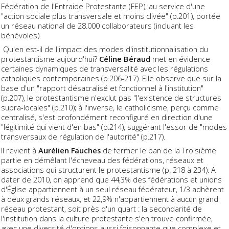
Fédération de l'Entraide Protestante (FEP), au service d'une
"action sociale plus transversale et moins clivée" (p.201), portée
un réseau national de 28.000 collaborateurs (incluant les
bénévoles).
Qu'en est-il de l'impact des modes d'institutionnalisation du
protestantisme aujourd'hui?
Céline Béraud
met en évidence
certaines dynamiques de transversalité avec les régulations
catholiques contemporaines (p.206-217). Elle observe que sur la
base d'un "rapport désacralisé et fonctionnel à l'institution"
(p.207), le protestantisme n'exclut pas "l'existence de structures
supra-locales" (p.210); à l'inverse, le catholicisme, perçu comme
centralisé, s'est profondément reconfiguré en direction d'une
"légitimité qui vient d'en bas" (p.214), suggérant l'essor de "modes
transversaux de régulation de l'autorité" (p.217).
Il revient à
Aurélien Fauches
de fermer le ban de la Troisième
partie en démêlant l'écheveau des fédérations, réseaux et
associations qui structurent le protestantisme (p. 218 à 234). A
dater de 2010, on apprend que 44,3% des fédérations et unions
d'Église appartiennent à un seul réseau fédérateur, 1/3 adhèrent
à deux grands réseaux, et 22,9% n'appartiennent à aucun grand
réseau protestant, soit près d'un quart : la secondarité de
l'institution dans la culture protestante s'en trouve confirmée,
avec une diversité d'options aussi foisonnante que complexe et