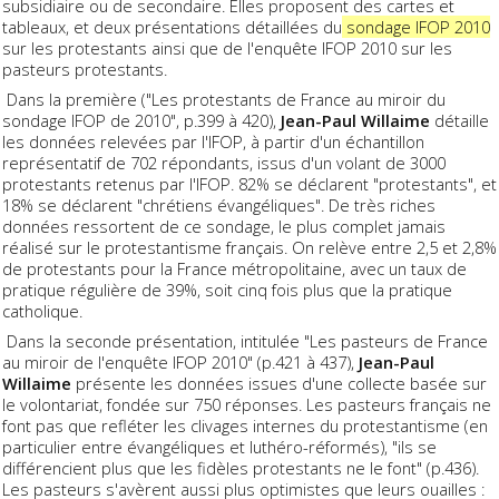
subsidiaire ou de secondaire. Elles proposent des cartes et
tableaux, et deux présentations détaillées du
sondage IFOP 2010
sur les protestants ainsi que de l'enquête IFOP 2010 sur les
pasteurs protestants.
Dans la première ("Les protestants de France au miroir du
sondage IFOP de 2010", p.399 à 420),
Jean-Paul Willaime
détaille
les données relevées par l'IFOP, à partir d'un échantillon
représentatif de 702 répondants, issus d'un volant de 3000
protestants retenus par l'IFOP. 82% se déclarent "protestants", et
18% se déclarent "chrétiens évangéliques". De très riches
données ressortent de ce sondage, le plus complet jamais
réalisé sur le protestantisme français. On relève entre 2,5 et 2,8%
de protestants pour la France métropolitaine, avec un taux de
pratique régulière de 39%, soit cinq fois plus que la pratique
catholique.
Dans la seconde présentation, intitulée "Les pasteurs de France
au miroir de l'enquête IFOP 2010" (p.421 à 437),
Jean-Paul
Willaime
présente les données issues d'une collecte basée sur
le volontariat, fondée sur 750 réponses. Les pasteurs français ne
font pas que refléter les clivages internes du protestantisme (en
particulier entre évangéliques et luthéro-réformés), "ils se
différencient plus que les fidèles protestants ne le font" (p.436).
Les pasteurs s'avèrent aussi plus optimistes que leurs ouailles :