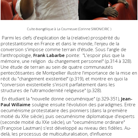
Culte évangélique à La Courneuve (Corinne SIMON/CIRIC )
Parmi les clefs d'explication de la (relative) prospérité du
protestantisme en France et dans le monde, l'enjeu de la
conversion s'impose comme terrain d'étude. Sous l'angle de
l'anthropologie,
Frank Labarbe
pointe: "L'espoir plus que la
mémoire, une religion du changement personnel" (p.314 à 328).
Une étude de terrain au sein de quatre communautés
pentecôtisantes de Montpellier illustre l'importance de la mise en
récit du "changement existentiel" (p.319), et montre en quoi la
"conversion existentielle s'inscrit parfaitement dans les
structures de l'ultramodernité religieuse" (p.328).
En étudiant la "nouvelle donne oecuménique" (p.329-351),
Jean-
Paul Willaime
souligne ensuite l'évolution des paradigmes. Entre
oecuménisme protestataire des pionniers (dans la première
moitié du XXe siècle), puis oecuménisme diplomatique d'experts
(seconde moitié du XXe siècle), un "oecuménisme ordinaire"
(Françoise Lautman) s'est développé au niveau des fidèles. Au-
delà, les processus de multiculturalisation, d'influence