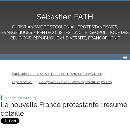
Sébastien FATH
CHRISTIANISME POSTCOLONIAL, PROTESTANTISMES,
EVANGELIQUES / PENTECÔTISTES, LAICITE, GEOPOLITIQUE DES
RELIGIONS, REPUBLIQUE et DIVERSITE, FRANCOPHONIE
Publication d'un essai sur l'antimodernisme de René Guénon
Page d'accueil
De Loyola au Vatican : idées reçues sur les jésuites
vendredi 26
avril 2013
La nouvelle France protestante : résumé
détaillé