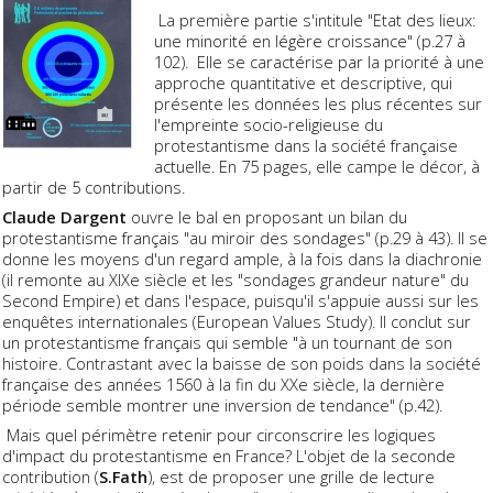
La première partie s'intitule "Etat des lieux:
une minorité en légère croissance" (p.27 à
102). Elle se caractérise par la priorité à une
approche quantitative et descriptive, qui
présente les données les plus récentes sur
l'empreinte socio-religieuse du
protestantisme dans la société française
actuelle. En 75 pages, elle campe le décor, à
partir de 5 contributions.
Claude Dargent
ouvre le bal en proposant un bilan du
protestantisme français "au miroir des sondages" (p.29 à 43). Il se
donne les moyens d'un regard ample, à la fois dans la diachronie
(il remonte au XIXe siècle et les "sondages grandeur nature" du
Second Empire) et dans l'espace, puisqu'il s'appuie aussi sur les
enquêtes internationales (European Values Study). Il conclut sur
un protestantisme français qui semble "à un tournant de son
histoire. Contrastant avec la baisse de son poids dans la société
française des années 1560 à la fin du XXe siècle, la dernière
période semble montrer une inversion de tendance" (p.42).
Mais quel périmètre retenir pour circonscrire les logiques
d'impact du protestantisme en France? L'objet de la seconde
contribution (
S.Fath
), est de proposer une grille de lecture