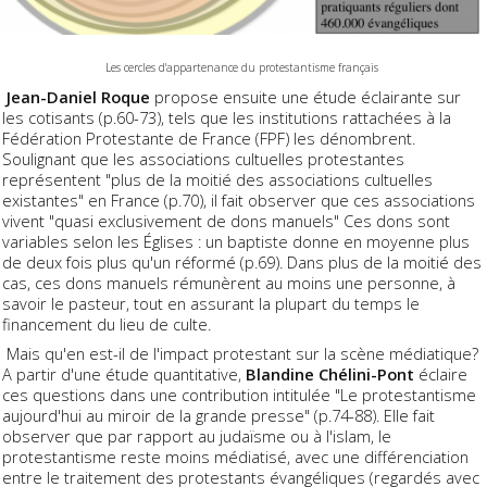
Les cercles d'appartenance du protestantisme français
Jean-Daniel Roque
propose ensuite une étude éclairante sur
les cotisants (p.60-73), tels que les institutions rattachées à la
Fédération Protestante de France (FPF) les dénombrent.
Soulignant que les associations cultuelles protestantes
représentent "plus de la moitié des associations cultuelles
existantes" en France (p.70), il fait observer que ces associations
vivent "quasi exclusivement de dons manuels" Ces dons sont
variables selon les Églises : un baptiste donne en moyenne plus
de deux fois plus qu'un réformé (p.69). Dans plus de la moitié des
cas, ces dons manuels rémunèrent au moins une personne, à
savoir le pasteur, tout en assurant la plupart du temps le
financement du lieu de culte.
Mais qu'en est-il de l'impact protestant sur la scène médiatique?
A partir d'une étude quantitative,
Blandine Chélini-Pont
éclaire
ces questions dans une contribution intitulée "Le protestantisme
aujourd'hui au miroir de la grande presse" (p.74-88). Elle fait
observer que par rapport au judaïsme ou à l'islam, le
protestantisme reste moins médiatisé, avec une différenciation
entre le traitement des protestants évangéliques (regardés avec