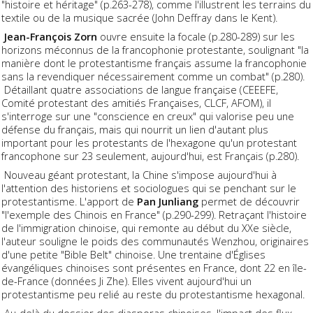
"histoire et héritage" (p.263-278), comme l'illustrent les terrains du
textile ou de la musique sacrée (John Deffray dans le Kent).
Jean-François Zorn
ouvre ensuite la focale (p.280-289) sur les
horizons méconnus de la francophonie protestante, soulignant "la
manière dont le protestantisme français assume la francophonie
sans la revendiquer nécessairement comme un combat" (p.280).
Détaillant quatre associations de langue française (CEEEFE,
Comité protestant des amitiés Françaises, CLCF, AFOM), il
s'interroge sur une "conscience en creux" qui valorise peu une
défense du français, mais qui nourrit un lien d'autant plus
important pour les protestants de l'hexagone qu'un protestant
francophone sur 23 seulement, aujourd'hui, est Français (p.280).
Nouveau géant protestant, la Chine s'impose aujourd'hui à
l'attention des historiens et sociologues qui se penchant sur le
protestantisme. L'apport de
Pan Junliang
permet de découvrir
"l'exemple des Chinois en France" (p.290-299). Retraçant l'histoire
de l'immigration chinoise, qui remonte au début du XXe siècle,
l'auteur souligne le poids des communautés Wenzhou, originaires
d'une petite "Bible Belt" chinoise. Une trentaine d'Églises
évangéliques chinoises sont présentes en France, dont 22 en île-
de-France (données Ji Zhe). Elles vivent aujourd'hui un
protestantisme peu relié au reste du protestantisme hexagonal.
Au-delà du dossier des diasporas chinoises, l'impact des flux