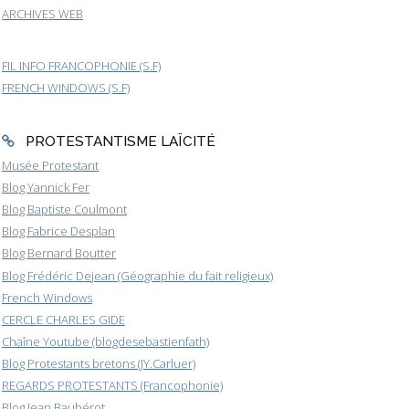
ARCHIVES WEB
FIL INFO FRANCOPHONIE (S.F)
FRENCH WINDOWS (S.F)
PROTESTANTISME LAÏCITÉ
Musée Protestant
Blog Yannick Fer
Blog Baptiste Coulmont
Blog Fabrice Desplan
Blog Bernard Boutter
Blog Frédéric Dejean (Géographie du fait religieux)
French Windows
CERCLE CHARLES GIDE
Chaîne Youtube (blogdesebastienfath)
Blog Protestants bretons (JY.Carluer)
REGARDS PROTESTANTS (Francophonie)
Blog Jean Baubérot