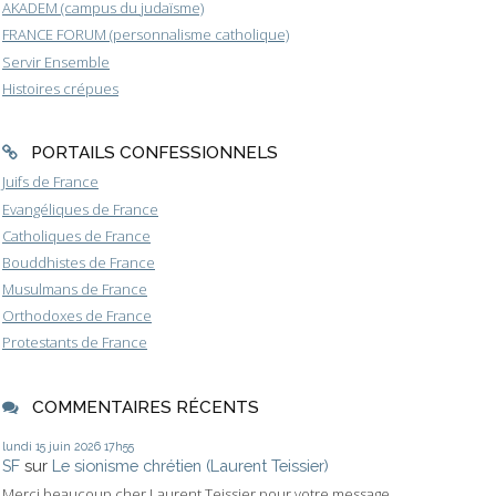
AKADEM (campus du judaïsme)
FRANCE FORUM (personnalisme catholique)
Servir Ensemble
Histoires crépues
PORTAILS CONFESSIONNELS
Juifs de France
Evangéliques de France
Catholiques de France
Bouddhistes de France
Musulmans de France
Orthodoxes de France
Protestants de France
COMMENTAIRES RÉCENTS
lundi 15
juin 2026
17h55
SF
sur
Le sionisme chrétien (Laurent Teissier)
Merci beaucoup cher Laurent Teissier pour votre message....