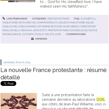
to ... God for His steadfast love. I have
indeed seen His faithfulness".
LIEN PERMANENT
CATÉGORIES :
PROTESTANTISMES
TAGS :
ELISABETH 2
,
ANGLETERRE
,
ROYAUME UNI
,
COMMONWEALTH
,
ÉGLISE D'ANGLETERRE
,
ÉGLISE
ANGLICAINE
,
ANGLICANISME
,
CATHERINE BUTCHER
,
MARK GREEN
,
CHRISTOPHER
SINCLAIR
,
BILLY GRAHAM
,
JOHN STOTT
,
PROTESTANTISME
,
ÉVANGÉLIQUES
,
NOTICE
NÉCROLOGIQUE
,
AUTORITÉ
,
DUDLEY DELFFS
,
AFSR
2
COMMENTAIRES
IMPRIMER
vendredi 26
avril 2013
La nouvelle France protestante : résumé
détaillé
Suite à une présentation faite la
semaine dernière au laboratoire
GSRL
aux côtés de Jean-Paul Willaime, voici ci-
dessous un résumé détaillé de