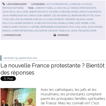
LIEN PERMANENT
CATÉGORIES :
ACTU COMMENTÉE
,
LIVRES DE L'AUTEUR
,
PROTESTANTISMES
TAGS :
LABOR ET FIDES
,
LA NOUVELLE FRANCE PROTESTANTE
,
JEAN-PAUL WILLAIME
,
SÉBASTIEN FATH
,
VALÉRIE AUBOURG
,
NÎMES
,
CROIX HUGUENOTE
,
JEAN-PIERRE BASTIAN
,
ARNAUD BAUBÉROT
,
CÉLINE BÉRAUD
,
BERNARD BOUTTER
,
JEAN-
YVES CARLUER
,
BLANDINE CHÉLINI
,
CLAUDE DARGENT
,
FRÉDÉRIC DEJEAN
,
ANNE
DOLLFUS
,
ANDRÉ ENCREVÉ
,
AURÉLIEN FAUCHES
,
ISABELLE GRELLIER
,
PIERRE-YVES
KIRSCHLEGER
,
FRANCK LA BARBE
,
BÉRENGÈRE MASSIGNON
,
PAN JUNLIANG
,
JEAN-DANIEL
ROQUE
,
CHRISTOPHER SINCLAIR
,
SOPHIE-HÉLÈNE TRIGEAUD
,
JEAN-FRANÇOIS ZORN
0
COMMENTAIRE
IMPRIMER
vendredi 09
septembre 2011
La nouvelle France protestante ? Bientôt
des réponses
Avec les catholiques, les juifs et les
musulmans, les protestants comptent
parmi les principales familles spirituelles
de France. Mais les connaît-on? C'est