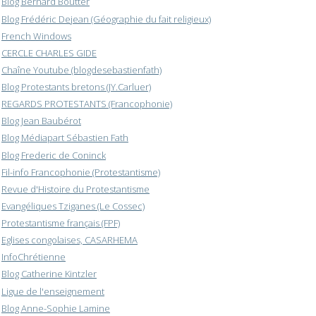
Blog Bernard Boutter
Blog Frédéric Dejean (Géographie du fait religieux)
French Windows
CERCLE CHARLES GIDE
Chaîne Youtube (blogdesebastienfath)
Blog Protestants bretons (JY.Carluer)
REGARDS PROTESTANTS (Francophonie)
Blog Jean Baubérot
Blog Médiapart Sébastien Fath
Blog Frederic de Coninck
Fil-info Francophonie (Protestantisme)
Revue d'Histoire du Protestantisme
Evangéliques Tziganes (Le Cossec)
Protestantisme français (FPF)
Eglises congolaises, CASARHEMA
InfoChrétienne
Blog Catherine Kintzler
Ligue de l'enseignement
Blog Anne-Sophie Lamine