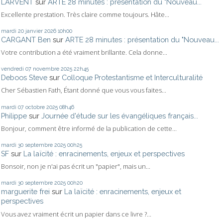
LARVENT
sur
ARTE 28 minutes : présentation du "Nouveau...
Excellente prestation. Très claire comme toujours. Hâte...
mardi 20
janvier 2026
10h00
CARGANT Ben
sur
ARTE 28 minutes : présentation du "Nouveau...
Votre contribution a été vraiment brillante. Cela donne...
vendredi 07
novembre 2025
22h45
Deboos Steve
sur
Colloque Protestantisme et Interculturalité
Cher Sébastien Fath, Étant donné que vous vous faites...
mardi 07
octobre 2025
08h46
Philippe
sur
Journée d'étude sur les évangéliques français...
Bonjour, comment être informé de la publication de cette...
mardi 30
septembre 2025
00h25
SF
sur
La laïcité : enracinements, enjeux et perspectives
Bonsoir, non je n'ai pas écrit un "papier", mais un...
mardi 30
septembre 2025
00h20
marguerite frei
sur
La laïcité : enracinements, enjeux et
perspectives
Vous avez vraiment écrit un papier dans ce livre ?...