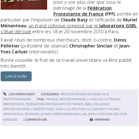
pour y voir plus clair que sous le
patronage de la
Fédération
Protestante de France
(FPF)
, portée en
particulier par l'impulsion de
Claude Baty
et l'efficacité de
Muriel
Ménanteau
,
un grand colloque organisé par le
laboratoire GSRL
s'était déroulé
entre les 18 et 20 novembre 2010 à Paris.
Il avait réuni de nombreux chercheurs, dont, ci-contre,
Denis
Pelletier
(président de séance),
Christopher Sinclair
et
Jean-
Yves Carluer
(intervenants).
Bonne nouvelle: le fruit de ce travail universitaire va être publié
très bientôt.
Lire la suite
LIEN PERMANENT
CATÉGORIES :
PROTESTANTISME ÉVANGÉLIQUE
,
PROTESTANTISMES
TAGS :
FRANCE
,
PROTESTANTISME
,
LA NOUVELLE FRANCE
PROTESTANTE
,
FÉDÉRATION PROTESTANTE DE FRANCE
,
GSRL
,
COLLOQUE
PROTESTANTISME
,
LABOR ET FIDES
,
JEAN-LUC MOUTON
,
CLAUDE BATY
,
MURIEL
MÉNANTEAU
,
DENIS PELLETIER
,
CHRISTOPHER SINCLAIR
,
JEAN-YVES CARLUER
,
IFOP
,
SONDAGE
1
COMMENTAIRE
IMPRIMER