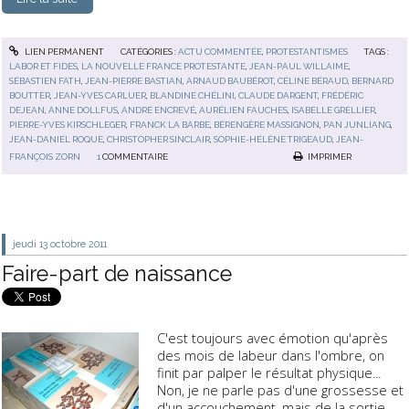
LIEN PERMANENT
CATÉGORIES :
ACTU COMMENTÉE
,
PROTESTANTISMES
TAGS :
LABOR ET FIDES
,
LA NOUVELLE FRANCE PROTESTANTE
,
JEAN-PAUL WILLAIME
,
SÉBASTIEN FATH
,
JEAN-PIERRE BASTIAN
,
ARNAUD BAUBÉROT
,
CÉLINE BÉRAUD
,
BERNARD
BOUTTER
,
JEAN-YVES CARLUER
,
BLANDINE CHÉLINI
,
CLAUDE DARGENT
,
FRÉDÉRIC
DEJEAN
,
ANNE DOLLFUS
,
ANDRÉ ENCREVÉ
,
AURÉLIEN FAUCHES
,
ISABELLE GRELLIER
,
PIERRE-YVES KIRSCHLEGER
,
FRANCK LA BARBE
,
BÉRENGÈRE MASSIGNON
,
PAN JUNLIANG
,
JEAN-DANIEL ROQUE
,
CHRISTOPHER SINCLAIR
,
SOPHIE-HÉLÈNE TRIGEAUD
,
JEAN-
FRANÇOIS ZORN
1
COMMENTAIRE
IMPRIMER
jeudi 13
octobre 2011
Faire-part de naissance
C'est toujours avec émotion qu'après
des mois de labeur dans l'ombre, on
finit par palper le résultat physique...
Non, je ne parle pas d'une grossesse et
d'un accouchement, mais de la sortie