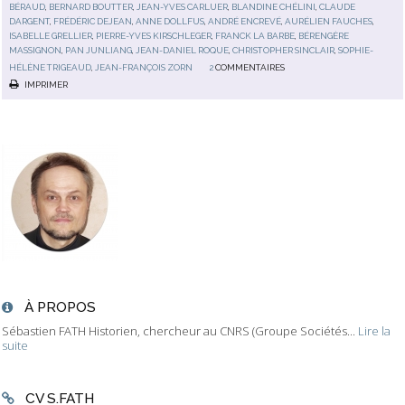
BÉRAUD
,
BERNARD BOUTTER
,
JEAN-YVES CARLUER
,
BLANDINE CHÉLINI
,
CLAUDE
DARGENT
,
FRÉDÉRIC DEJEAN
,
ANNE DOLLFUS
,
ANDRÉ ENCREVÉ
,
AURÉLIEN FAUCHES
,
ISABELLE GRELLIER
,
PIERRE-YVES KIRSCHLEGER
,
FRANCK LA BARBE
,
BÉRENGÈRE
MASSIGNON
,
PAN JUNLIANG
,
JEAN-DANIEL ROQUE
,
CHRISTOPHER SINCLAIR
,
SOPHIE-
HÉLÈNE TRIGEAUD
,
JEAN-FRANÇOIS ZORN
2
COMMENTAIRES
IMPRIMER
À PROPOS
Sébastien FATH Historien, chercheur au CNRS (Groupe Sociétés...
Lire la
suite
CV S.FATH