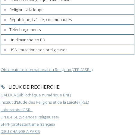
Religions à la loupe
République, Laïcité, communautés
Téléchargements
Un dimanche en BD
USA : mutations socioreligieuses
Observatoire International du Religieux (CERI/GSRL)
LIEUX DE RECHERCHE
GALLICA (Bibliothèque numérique BNF)
Institut d'Etude des Religions et de la Laïcité (IREL)
Laboratoire GSRL
EPHE-PSL (Sciences Religieuses)
SHPF (protestantisme français)
DIEU CHANGE A PARIS