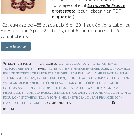
l'ouvrage collectif
La nouvelle France
protestante
(pour l'obtenir
en PDF,
cliquer ici
).
Cet ouvrage de 488 pages publié en 2011 aux éditions Labor et
Fides est porté par 22 auteurs, dont 6 contributrices et 16
contributeurs.
Lire la suite
LIEN PERMANENT
CATÉGORIES :
LIVRES DE L'AUTEUR
,
PROTESTANTISMES
,
TÉLÉCHARGEMENTS
TAGS :
PROTESTANTISME
,
FRANCE
,
ÉVANGÉLIQUES
,
LA NOUVELLE
FRANCE PROTESTANTE
,
LABOR ET FIDES
,
GSRL
,
JEAN-PAUL WILLAIME
,
SÉBASTIEN FATH
,
JEAN-PIERRE BASTIAN
,
ARNAUD BAUBÉROT
,
CÉLINE BÉRAUD
,
BERNARD BOUTTER
,
JEAN-
YVES CARLUER
,
BLANDINE CHÉLINI
,
CLAUDE DARGENT
,
FRÉDÉRIC DEJEAN
,
ANNE
DOLLFUS
,
ANDRÉ ENCREVÉ
,
AURÉLIEN FAUCHES
,
ISABELLE GRELLIER
,
PIERRE-YVES
KIRSCHLEGER
,
FRANCK LA BARBE
,
BÉRENGÈRE MASSIGNON
,
PAN JUNLIANG
,
JEAN-DANIEL
ROQUE
,
CHRISTOPHER SINCLAIR
,
SOPHIE-HÉLÈNE TRIGEAUD
,
JEAN-FRANÇOIS ZORN
,
LIVRE
,
FICHE DE LECTURE
4
COMMENTAIRES
IMPRIMER