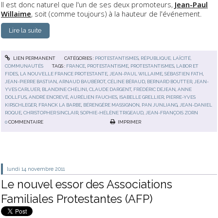
Il est donc naturel que l'un de ses deux promoteurs,
Jean-Paul
Willaime
, soit (comme toujours) à la hauteur de l'événement.
Lire la suite
LIEN PERMANENT
CATÉGORIES :
PROTESTANTISMES
,
RÉPUBLIQUE, LAÏCITÉ,
COMMUNAUTÉS
TAGS :
FRANCE
,
PROTESTANTISME
,
PROTESTANTISMES
,
LABOR ET
FIDES
,
LA NOUVELLE FRANCE PROTESTANTE
,
JEAN-PAUL WILLAIME
,
SÉBASTIEN FATH
,
JEAN-PIERRE BASTIAN
,
ARNAUD BAUBÉROT
,
CÉLINE BÉRAUD
,
BERNARD BOUTTER
,
JEAN-
YVES CARLUER
,
BLANDINE CHÉLINI
,
CLAUDE DARGENT
,
FRÉDÉRIC DEJEAN
,
ANNE
DOLLFUS
,
ANDRÉ ENCREVÉ
,
AURÉLIEN FAUCHES
,
ISABELLE GRELLIER
,
PIERRE-YVES
KIRSCHLEGER
,
FRANCK LA BARBE
,
BÉRENGÈRE MASSIGNON
,
PAN JUNLIANG
,
JEAN-DANIEL
ROQUE
,
CHRISTOPHER SINCLAIR
,
SOPHIE-HÉLÈNE TRIGEAUD
,
JEAN-FRANÇOIS ZORN
0
COMMENTAIRE
IMPRIMER
lundi 14
novembre 2011
Le nouvel essor des Associations
Familiales Protestantes (AFP)