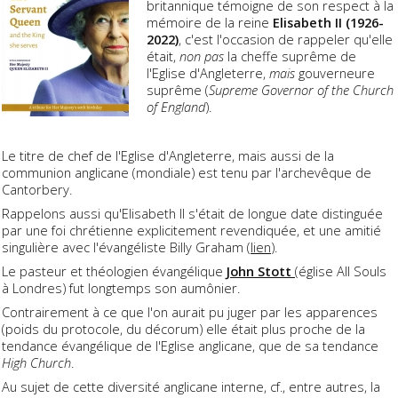
britannique témoigne de son respect à la
mémoire de la reine
Elisabeth II (1926-
2022)
, c'est l'occasion de rappeler qu'elle
était,
non pas
la cheffe suprême de
l'Eglise d'Angleterre,
mais
gouverneure
suprême (
Supreme Governor of the Church
of England
).
Le titre de chef de l'Eglise d'Angleterre, mais aussi de la
communion anglicane (mondiale) est tenu par l'archevêque de
Cantorbery.
Rappelons aussi qu'Elisabeth II s'était de longue date distinguée
par une foi chrétienne explicitement revendiquée, et une amitié
singulière avec l'évangéliste Billy Graham (
lien
).
Le pasteur et théologien évangélique
John Stott
(église All Souls
à Londres) fut longtemps son aumônier.
Contrairement à ce que l'on aurait pu juger par les apparences
(poids du protocole, du décorum) elle était plus proche de la
tendance évangélique de l'Eglise anglicane, que de sa tendance
High Church
.
Au sujet de cette diversité anglicane interne, cf., entre autres, la