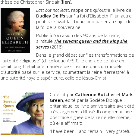
thèse de Christopher Sinclair (
lien
).
Last but not least
, rappelons qu'outre le livre de
Dudley Delffs
sur "la foi d'Elisabeth II"
, un autre
petit livre avait fait beaucoup parler au sujet de
la foi de la souveraine.
Publié à l'occasion des 90 ans de la reine, il
s'intitule
The servant queen and the King she
serves
(2016).
Dans le grand débat sur
"les transformations de
l'autorité religieuse" (cf. colloque AFSR)
, le choix de ce titre en
disait long. C'était une manière de s'inscrire dans un modèle
d'autorité basé sur le service, soumettant la reine "terrestre" à
une autorité royale supérieure, celle de Jésus-Christ.
Co-écrit par
Catherine Butcher
et
Mark
Green
, édité par la Société Biblique
britannique, ce livre anniversaire avait été
très largement diffusé. Il comprenait une
post-face signée de la reine elle-même,
où elle affirmait:
“I have been—and remain—very grateful