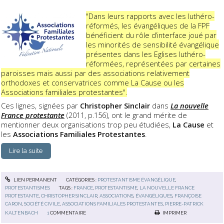
"Dans leurs rapports avec les luthéro-
réformés, les évangéliques de la FPF
bénéficient du rôle d’interface joué par
les minorités de sensibilité évangélique
présentes dans les Eglises luthéro-
réformées, représentées par certaines
paroisses mais aussi par des associations relativement
orthodoxes et conservatrices comme La Cause ou les
Associations familiales protestantes".
Ces lignes, signées par
Christopher Sinclair
dans
La nouvelle
France protestante
(2011, p.156), ont le grand mérite de
mentionner deux organisations trop peu étudiées,
La Cause
et
les
Associations Familiales Protestantes
.
Lire la suite
LIEN PERMANENT
CATÉGORIES :
PROTESTANTISME ÉVANGÉLIQUE
,
PROTESTANTISMES
TAGS :
FRANCE
,
PROTESTANTISME
,
LA NOUVELLE FRANCE
PROTESTANTE
,
CHRISTOPHER SINCLAIR
,
ASSOCIATIONS
,
ÉVANGÉLIQUES
,
FRANÇOISE
CARON
,
SOCIÉTÉ CIVILE
,
ASSOCIATIONS FAMILIALES PROTESTANTES
,
PIERRE-PATRICK
KALTENBACH
1
COMMENTAIRE
IMPRIMER