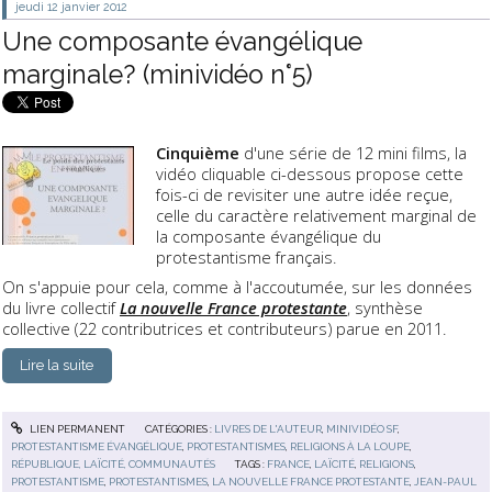
jeudi 12
janvier 2012
Une composante évangélique
marginale? (minividéo n°5)
Cinquième
d'une série de 12 mini films, la
vidéo cliquable ci-dessous propose cette
fois-ci de revisiter une autre idée reçue,
celle du caractère relativement marginal de
la composante évangélique du
protestantisme français.
On s'appuie pour cela, comme à l'accoutumée, sur les données
du livre collectif
La nouvelle France protestante
, synthèse
collective (22 contributrices et contributeurs) parue en 2011.
Lire la suite
LIEN PERMANENT
CATÉGORIES :
LIVRES DE L'AUTEUR
,
MINIVIDÉO SF
,
PROTESTANTISME ÉVANGÉLIQUE
,
PROTESTANTISMES
,
RELIGIONS À LA LOUPE
,
RÉPUBLIQUE, LAÏCITÉ, COMMUNAUTÉS
TAGS :
FRANCE
,
LAÏCITÉ
,
RELIGIONS
,
PROTESTANTISME
,
PROTESTANTISMES
,
LA NOUVELLE FRANCE PROTESTANTE
,
JEAN-PAUL