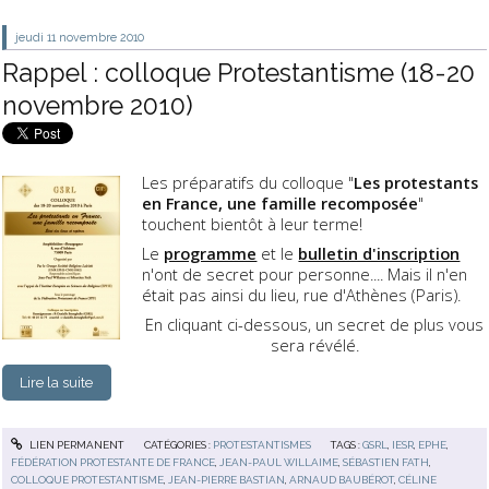
jeudi 11
novembre 2010
Rappel : colloque Protestantisme (18-20
novembre 2010)
Les préparatifs du colloque "
Les protestants
en France, une famille recomposée
"
touchent bientôt à leur terme!
Le
programme
et le
bulletin d'inscription
n'ont de secret pour personne.... Mais il n'en
était pas ainsi du lieu, rue d'Athènes (Paris).
En cliquant ci-dessous, un secret de plus vous
sera révélé.
Lire la suite
LIEN PERMANENT
CATÉGORIES :
PROTESTANTISMES
TAGS :
GSRL
,
IESR
,
EPHE
,
FÉDÉRATION PROTESTANTE DE FRANCE
,
JEAN-PAUL WILLAIME
,
SÉBASTIEN FATH
,
COLLOQUE PROTESTANTISME
,
JEAN-PIERRE BASTIAN
,
ARNAUD BAUBÉROT
,
CÉLINE