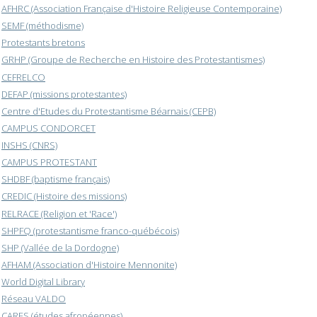
AFHRC (Association Française d'Histoire Religieuse Contemporaine)
SEMF (méthodisme)
Protestants bretons
GRHP (Groupe de Recherche en Histoire des Protestantismes)
CEFRELCO
DEFAP (missions protestantes)
Centre d'Etudes du Protestantisme Béarnais (CEPB)
CAMPUS CONDORCET
INSHS (CNRS)
CAMPUS PROTESTANT
SHDBF (baptisme français)
CREDIC (Histoire des missions)
RELRACE (Religion et 'Race')
SHPFQ (protestantisme franco-québécois)
SHP (Vallée de la Dordogne)
AFHAM (Association d'Histoire Mennonite)
World Digital Library
Réseau VALDO
CARES (études afropéennes)