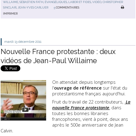
WILLAIME
,
SÉBASTIEN FATH
,
ÉVANGÉLIQUES
,
LABOR ET FIDES
,
VIDÉO
,
CHRISTOPHER
SINCLAIR
,
JEAN-YVES CARLUER
5
COMMENTAIRES
IMPRIMER
mardi 13
décembre 2011
Nouvelle France protestante : deux
vidéos de Jean-Paul Willaime
On attendait depuis longtemps
l'
ouvrage de référence
sur l'état du
protestantisme français aujourd'hui.
Fruit du travail de 22 contributeurs,
La
nouvelle France protestante
, dans
toutes les bonnes librairies
francophones, vient à point, deux ans
après le 500e anniversaire de Jean
Calvin.