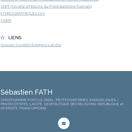
SHPF (Société d'Histoire du Protestantisme Français)
ETHNOGRAPHIQUES.Org
CAIRN
LIENS
Groupe Sociétés Religions Laïcités
Sébastien FATH
CHRISTIANISME POSTCOLONIAL, PROTESTANTISMES, EVANGELIQUES /
PENTECÔTISTES, LAICITE, GEOPOLITIQUE DES RELIGIONS, REPUBLIQUE et
DIVERSITE, FRANCOPHONIE