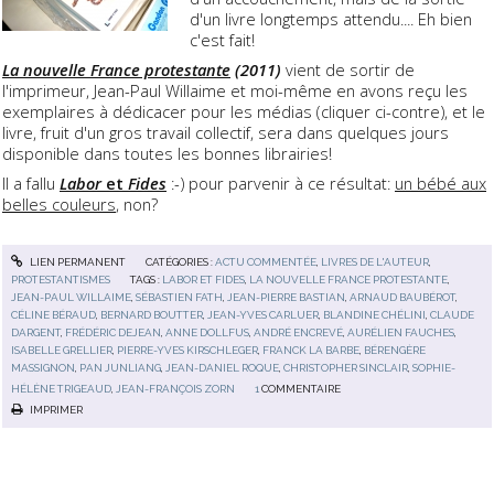
d'un livre longtemps attendu.... Eh bien
c'est fait!
La nouvelle France protestante
(2011)
vient de sortir de
l'imprimeur, Jean-Paul Willaime et moi-même en avons reçu les
exemplaires à dédicacer pour les médias (cliquer ci-contre), et le
livre, fruit d'un gros travail collectif, sera dans quelques jours
disponible dans toutes les bonnes librairies!
Il a fallu
Labor
et
Fides
:-) pour parvenir à ce résultat:
un bébé aux
belles couleurs
, non?
LIEN PERMANENT
CATÉGORIES :
ACTU COMMENTÉE
,
LIVRES DE L'AUTEUR
,
PROTESTANTISMES
TAGS :
LABOR ET FIDES
,
LA NOUVELLE FRANCE PROTESTANTE
,
JEAN-PAUL WILLAIME
,
SÉBASTIEN FATH
,
JEAN-PIERRE BASTIAN
,
ARNAUD BAUBÉROT
,
CÉLINE BÉRAUD
,
BERNARD BOUTTER
,
JEAN-YVES CARLUER
,
BLANDINE CHÉLINI
,
CLAUDE
DARGENT
,
FRÉDÉRIC DEJEAN
,
ANNE DOLLFUS
,
ANDRÉ ENCREVÉ
,
AURÉLIEN FAUCHES
,
ISABELLE GRELLIER
,
PIERRE-YVES KIRSCHLEGER
,
FRANCK LA BARBE
,
BÉRENGÈRE
MASSIGNON
,
PAN JUNLIANG
,
JEAN-DANIEL ROQUE
,
CHRISTOPHER SINCLAIR
,
SOPHIE-
HÉLÈNE TRIGEAUD
,
JEAN-FRANÇOIS ZORN
1
COMMENTAIRE
IMPRIMER