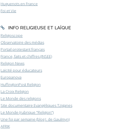
Huguenots en France
Foi et Vie
INFO RELIGIEUSE ET LAÏQUE
Religioscope
Observatoire des médias
Portail protestant français
France, faits et chiffres (INSEE)
Religion News
Laïcité pour éducateurs
Europanova
HuffingtonPost Religion
La Croix Religion
Le Monde des religions
Site documentaire Evangéliques Tziganes
Le Monde (rubrique "Religion")
Une foi par semaine (blog I. de Gaulmyn)
AFRIK