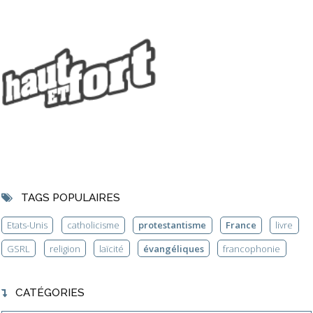
TAGS POPULAIRES
Etats-Unis
catholicisme
protestantisme
France
livre
GSRL
religion
laïcité
évangéliques
francophonie
CATÉGORIES