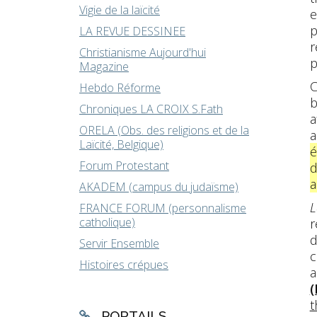
Vigie de la laïcité
e
p
LA REVUE DESSINEE
r
Christianisme Aujourd'hui
p
Magazine
C
Hebdo Réforme
b
Chroniques LA CROIX S.Fath
a
ORELA (Obs. des religions et de la
a
Laïcité, Belgique)
é
Forum Protestant
d
a
AKADEM (campus du judaïsme)
L
FRANCE FORUM (personnalisme
catholique)
r
d
Servir Ensemble
c
Histoires crépues
a
(
t
PORTAILS