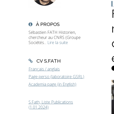
À PROPOS
Sébastien FATH Historien,
chercheur au CNRS (Groupe
Sociétés...
Lire la suite
CV S.FATH
Français / anglais
Page perso (laboratoire GSRL)
Academia page (in English)
S.Fath, Liste Publications
(1.01.2024)