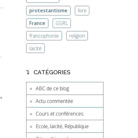
protestantisme
livre
France
GSRL
francophonie
religion
t
laïcité
CATÉGORIES
ABC de ce blog
"
Actu commentée
Cours et conférences
Ecole, laïcité, République