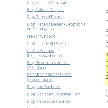
n
Blog Baptiste Coulmont
c
Blog Fabrice Desplan
p
Blog Bernard Boutter
Q
Blog Frédéric Dejean (Géographie
c
du fait religieux)
p
p
French Windows
M
CERCLE CHARLES GIDE
Chaîne Youtube
"
(blogdesebastienfath)
p
Blog Protestants bretons
r
(JY.Carluer)
s
REGARDS PROTESTANTS
B
(Francophonie)
i
Blog Jean Baubérot
O
Blog Médiapart Sébastien Fath
r
Blog Frederic de Coninck
e