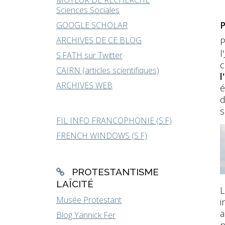
MOTEUR DE RECHERCHE
Sciences Sociales
P
GOOGLE SCHOLAR
ARCHIVES DE CE BLOG
P
l'
S.FATH sur Twitter
c
CAIRN (articles scientifiques)
l
ARCHIVES WEB
é
d
s
FIL INFO FRANCOPHONIE (S.F)
FRENCH WINDOWS (S.F)
PROTESTANTISME
LAÏCITÉ
L
Musée Protestant
i
a
Blog Yannick Fer