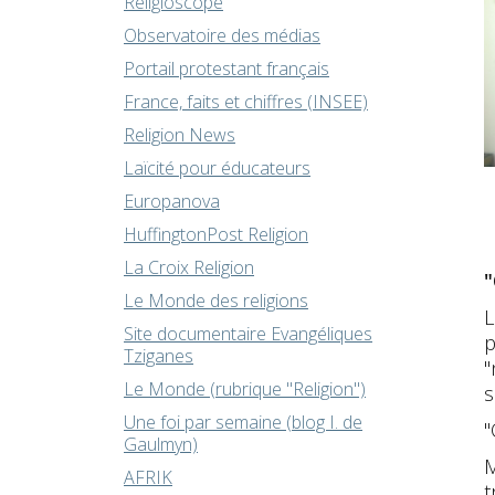
Religioscope
Observatoire des médias
Portail protestant français
France, faits et chiffres (INSEE)
Religion News
Laïcité pour éducateurs
Europanova
HuffingtonPost Religion
La Croix Religion
"
Le Monde des religions
L
Site documentaire Evangéliques
p
Tziganes
"
Le Monde (rubrique "Religion")
s
Une foi par semaine (blog I. de
"
Gaulmyn)
M
AFRIK
t