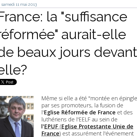
samedi 11
mai 2013
France: la "suffisance
réformée" aurait-elle
de beaux jours devan
elle?
Même si elle a été "montée en épingle
par ses promoteurs, la fusion de
l'
Eglise Réformée de France
et des
luthériens de l'EELF au sein de
l'
EPUF
(
Eglise Protestante Unie de
France
)
est assurément l'événement