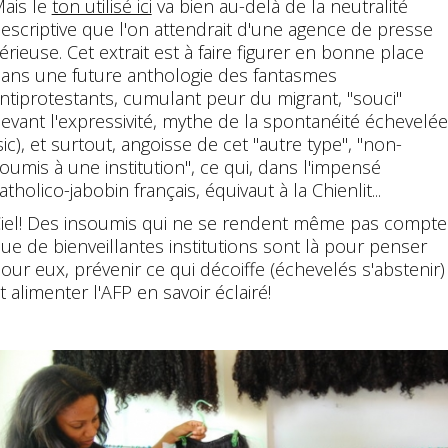
ais le
ton utilisé ici
va bien au-delà de la neutralité
escriptive que l'on attendrait d'une agence de presse
érieuse. Cet extrait est à faire figurer en bonne place
ans une future anthologie des fantasmes
ntiprotestants, cumulant peur du migrant, "souci"
evant l'expressivité, mythe de la spontanéité échevelée
sic), et surtout, angoisse de cet "autre type", "non-
oumis à une institution", ce qui, dans l'impensé
atholico-jabobin français, équivaut à la Chienlit...
iel! Des insoumis qui ne se rendent même pas compte
ue de bienveillantes institutions sont là pour penser
our eux, prévenir ce qui décoiffe (échevelés s'abstenir)
t alimenter l'AFP en savoir éclairé!