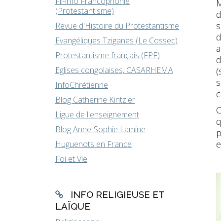
Fil-info Francophonie
M
(Protestantisme)
d
s
Revue d'Histoire du Protestantisme
d
Evangéliques Tziganes (Le Cossec)
a
Protestantisme français (FPF)
d
Eglises congolaises, CASARHEMA
(
s
InfoChrétienne
c
Blog Catherine Kintzler
C
Ligue de l'enseignement
q
Blog Anne-Sophie Lamine
p
e
Huguenots en France
Foi et Vie
INFO RELIGIEUSE ET
LAÏQUE