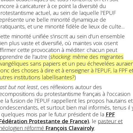
ncore à caricaturer à ce point la diversité du
rotestantisme actuel, au sein de laquelle l'EPUF
eprésente une belle minorité dynamique de
ratiquants, et une minorité fidèle de lieux de culte....
ette minorité unifiée s'inscrit au sein d'un ensemble
ien plus vaste et diversifié, où maintes voix osent
ffirmer cette provocation à méditer: chacun peut
pprendre de l'autre (
shocking
: même des migrantes
vangéliques sans papiers et un peu échevelées auraie
onc des choses à dire et à enseigner à l'EPUF, la FPF e
utres institutions labellisantes?
)
ast but not least
, ces réflexions autour des
ecompositions du protestantisme français à l'occasion
e la fusion de l'EPUF rappellent les propos hautains et
ondescendants, et surtout bien mal informés, tenus il 
 quelques mois par le futur président de la
FPF
Fédération Protestante de France)
, le
pasteur et
héologien réformé
François Clavairoly
.