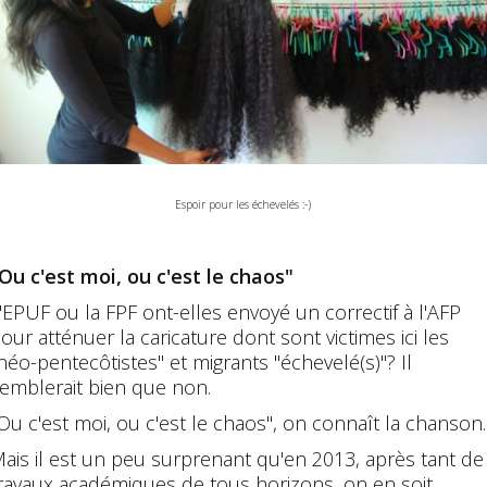
Espoir pour les échevelés :-)
Ou c'est moi, ou c'est le chaos"
'EPUF ou la FPF ont-elles envoyé un correctif à l'AFP
our atténuer la caricature dont sont victimes ici les
néo-pentecôtistes" et migrants "échevelé(s)"? Il
emblerait bien que non.
Ou c'est moi, ou c'est le chaos", on connaît la chanson..
ais il est un peu surprenant qu'en 2013, après tant de
ravaux académiques de tous horizons, on en soit