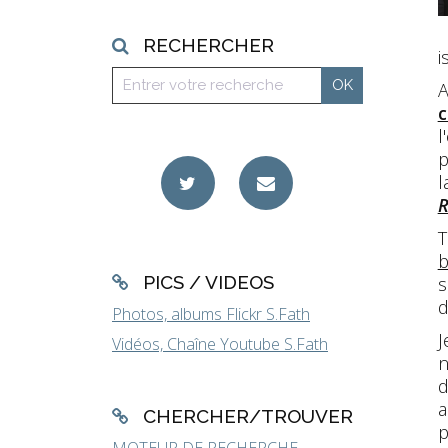
RECHERCHER
i
A
c
l
p
l
R
T
b
PICS / VIDEOS
s
d
Photos, albums Flickr S.Fath
J
Vidéos, Chaîne Youtube S.Fath
n
d
a
CHERCHER/TROUVER
p