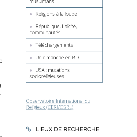
musulmans
Religions à la loupe
République, Laïcité,
communautés
Téléchargements
Un dimanche en BD
e
USA : mutations
socioreligieuses
à
e
Observatoire International du
Religieux (CERI/GSRL)
LIEUX DE RECHERCHE