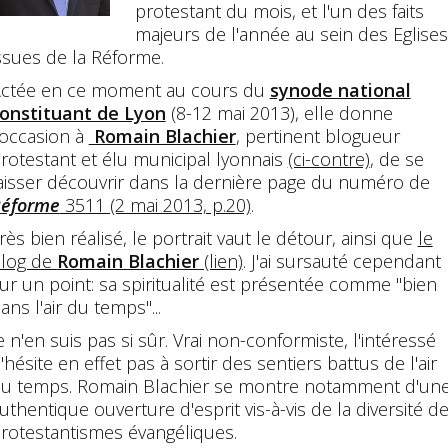
protestant du mois, et l'un des faits
majeurs de l'année au sein des Eglises
ssues de la Réforme.
ctée en ce moment au cours du
synode national
onstituant de Lyon
(8-12 mai 2013), elle donne
'occasion à
Romain Blachier
, pertinent blogueur
rotestant et élu municipal lyonnais
(ci-contre)
, de se
aisser découvrir dans la dernière page du numéro de
éforme
3511 (2 mai 2013, p.20)
.
rès bien réalisé, le portrait vaut le détour, ainsi que
le
log de
Romain Blachier
(lien)
. J'ai sursauté cependant
ur un point: sa spiritualité est présentée comme "bien
ans l'air du temps"...
e n'en suis pas si sûr. Vrai non-conformiste, l'intéressé
'hésite en effet pas à sortir des sentiers battus de l'air
u temps. Romain Blachier se montre notamment d'un
uthentique ouverture d'esprit vis-à-vis de la diversité d
rotestantismes évangéliques.