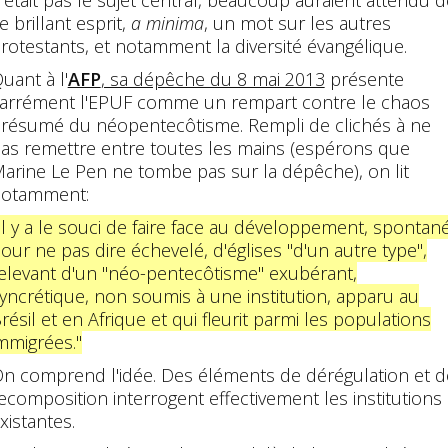
'était pas le sujet central, beaucoup auraient attendu d
e brillant esprit,
a minima
, un mot sur les autres
rotestants, et notamment la diversité évangélique.
uant à l'
AFP
, sa dépêche du 8 mai 2013
présente
arrément l'EPUF comme un rempart contre le chaos
résumé du néopentecôtisme. Rempli de clichés à ne
as remettre entre toutes les mains (espérons que
arine Le Pen ne tombe pas sur la dépêche), on lit
notamment:
Il y a le souci de faire face au développement, spontané
our ne pas dire échevelé, d'églises "d'un autre type",
elevant d'un "néo-pentecôtisme" exubérant,
yncrétique, non soumis à une institution, apparu au
résil et en Afrique et qui fleurit parmi les populations
mmigrées."
n comprend l'idée. Des éléments de dérégulation et d
ecomposition interrogent effectivement les institutions
xistantes.