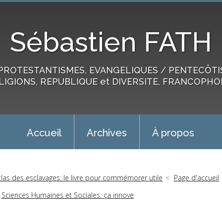
Sébastien FATH
PROTESTANTISMES, EVANGELIQUES / PENTECÔTIST
LIGIONS, REPUBLIQUE et DIVERSITE, FRANCOPHO
Accueil
Archives
À propos
tlas des esclavages: le livre pour commémorer utile
Page d'accueil
Sciences Humaines et Sociales: ça innove