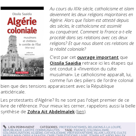
Au cours du XIXe siècle, catholicisme et islam
deviennent les deux religions majoritaires en
Algérie. Alors que l’islam est attesté depuis
des siècles, le catholicisme est assimilé
au conquérant. Comment la France a-t-elle
procédé dans ses relations avec ces deux
religions? Et que nous disent ces relations de
la réalité coloniale?
C'est par cet
ouvrage important
que
Oissila Saaidia
retrace ici les étapes qui
ont conduit à «l’invention du culte
musulman». Le catholicisme apparaît, lui,
comme l’un des piliers de l’ordre colonial
bien que des tensions apparaissent avec la République
anticléricale.
Les protestants d'Algérie? Ils ne sont pas l'objet premier de ce
livre de référence. Pour mieux les cerner, rappelons aussi la belle
synthèse de
Zohra Ait Abdelmalek
(
lien
).
LIEN PERMANENT
CATÉGORIES :
PROTESTANTISMES
,
RELIGIONS À LA LOUPE
,
RÉPUBLIQUE, LAÏCITÉ, COMMUNAUTÉS
TAGS :
FRANCE
,
COLONIALISME
,
COLONIALISATION
,
ALGÉRIE
,
CATHOLICISME
,
PROTESTANTISME
,
ISLAM
,
LAÏCITÉ
,
CULTE
MUSULMAN
,
OISSILA SAAIDIA
,
CNRS
,
CNRS ÉDITIONS
,
LIVRE
,
ZOHRA AIT ABDELMALEK