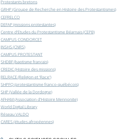
Protestants bretons
GRHP (Groupe de Recherche en Histoire des Protestantismes)
CEFRELCO
DEFAP (missions protestantes)
Centre d'Etudes du Protestantisme Béarnais (CEPB)
CAMPUS CONDORCET
INSHS (CNRS)
CAMPUS PROTESTANT
SHDBF (baptisme français)
CREDIC (Histoire des missions)
RELRACE (Religion et 'Race')
SHPFQ (protestantisme franco-québécois)
SHP (Vallée de la Dordogne)
AFHAM (Association d'Histoire Mennonite)
World Digital Library
Réseau VALDO
CARES (études afropéennes)