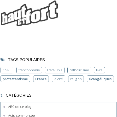
TAGS POPULAIRES
GSRL
francophonie
Etats-Unis
catholicisme
livre
protestantisme
France
laïcité
religion
évangéliques
CATÉGORIES
ABC de ce blog
Actu commentée