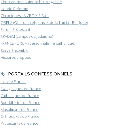
Christianisme Aujourd'hui Magazine
Hebdo Réforme
Chroniques LA CROIX S.Fath
ORELA (Obs. des religions et de la Laïcité, Belgique)
Forum Protestant
AKADEM (campus du judaïsme)
FRANCE FORUM (personnalisme catholique)
Servir Ensemble
Histoires crépues
PORTAILS CONFESSIONNELS
Juifs de France
Evangéliques de France
Catholiques de France
Bouddhistes de France
Musulmans de France
Orthodoxes de France
Protestants de France