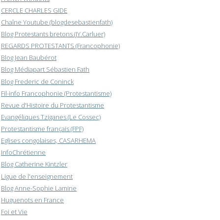
CERCLE CHARLES GIDE
Chaîne Youtube (blogdesebastienfath)
Blog Protestants bretons (JY.Carluer)
REGARDS PROTESTANTS (Francophonie)
Blog Jean Baubérot
Blog Médiapart Sébastien Fath
Blog Frederic de Coninck
Fil-info Francophonie (Protestantisme)
Revue d'Histoire du Protestantisme
Evangéliques Tziganes (Le Cossec)
Protestantisme français (FPF)
Eglises congolaises, CASARHEMA
InfoChrétienne
Blog Catherine Kintzler
Ligue de l'enseignement
Blog Anne-Sophie Lamine
Huguenots en France
Foi et Vie