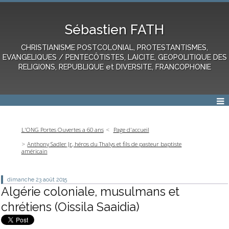
Sébastien FATH
CHRISTIANISME POSTCOLONIAL, PROTESTANTISMES,
EVANGELIQUES / PENTECÔTISTES, LAICITE, GEOPOLITIQUE DES
RELIGIONS, REPUBLIQUE et DIVERSITE, FRANCOPHONIE
L'ONG Portes Ouvertes a 60 ans
Page d'accueil
Anthony Sadler Jr, héros du Thalys et fils de pasteur baptiste
américain
dimanche 23
août 2015
Algérie coloniale, musulmans et
chrétiens (Oissila Saaidia)