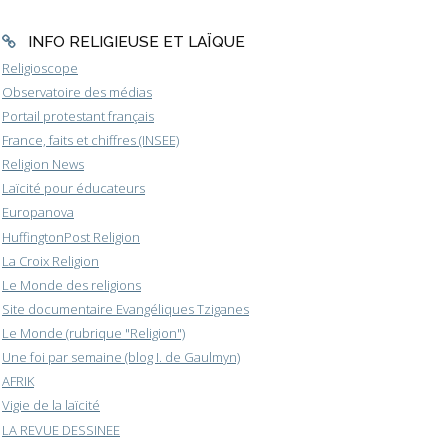
INFO RELIGIEUSE ET LAÏQUE
Religioscope
Observatoire des médias
Portail protestant français
France, faits et chiffres (INSEE)
Religion News
Laïcité pour éducateurs
Europanova
HuffingtonPost Religion
La Croix Religion
Le Monde des religions
Site documentaire Evangéliques Tziganes
Le Monde (rubrique "Religion")
Une foi par semaine (blog I. de Gaulmyn)
AFRIK
Vigie de la laïcité
LA REVUE DESSINEE