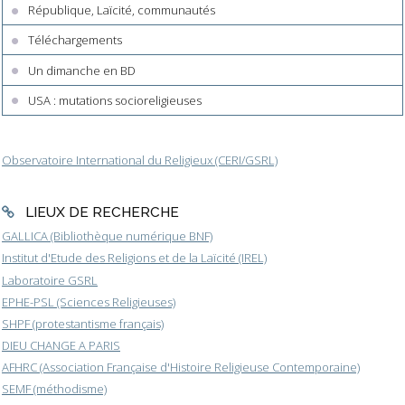
République, Laïcité, communautés
Téléchargements
Un dimanche en BD
USA : mutations socioreligieuses
Observatoire International du Religieux (CERI/GSRL)
LIEUX DE RECHERCHE
GALLICA (Bibliothèque numérique BNF)
Institut d'Etude des Religions et de la Laïcité (IREL)
Laboratoire GSRL
EPHE-PSL (Sciences Religieuses)
SHPF (protestantisme français)
DIEU CHANGE A PARIS
AFHRC (Association Française d'Histoire Religieuse Contemporaine)
SEMF (méthodisme)