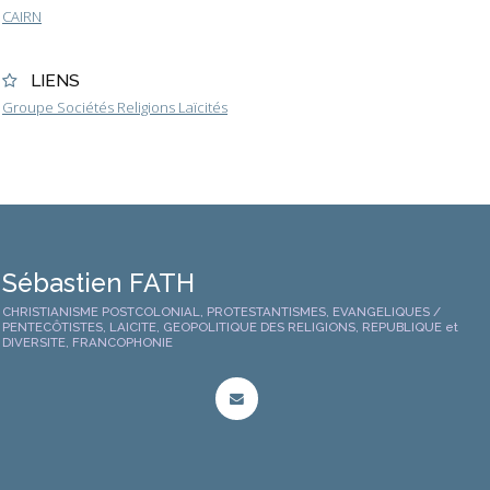
CAIRN
LIENS
Groupe Sociétés Religions Laïcités
Sébastien FATH
CHRISTIANISME POSTCOLONIAL, PROTESTANTISMES, EVANGELIQUES /
PENTECÔTISTES, LAICITE, GEOPOLITIQUE DES RELIGIONS, REPUBLIQUE et
DIVERSITE, FRANCOPHONIE