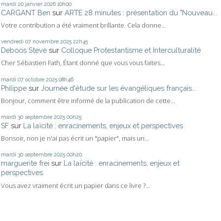
mardi 20
janvier 2026
10h00
CARGANT Ben
sur
ARTE 28 minutes : présentation du "Nouveau...
Votre contribution a été vraiment brillante. Cela donne...
vendredi 07
novembre 2025
22h45
Deboos Steve
sur
Colloque Protestantisme et Interculturalité
Cher Sébastien Fath, Étant donné que vous vous faites...
mardi 07
octobre 2025
08h46
Philippe
sur
Journée d'étude sur les évangéliques français...
Bonjour, comment être informé de la publication de cette...
mardi 30
septembre 2025
00h25
SF
sur
La laïcité : enracinements, enjeux et perspectives
Bonsoir, non je n'ai pas écrit un "papier", mais un...
mardi 30
septembre 2025
00h20
marguerite frei
sur
La laïcité : enracinements, enjeux et
perspectives
Vous avez vraiment écrit un papier dans ce livre ?...