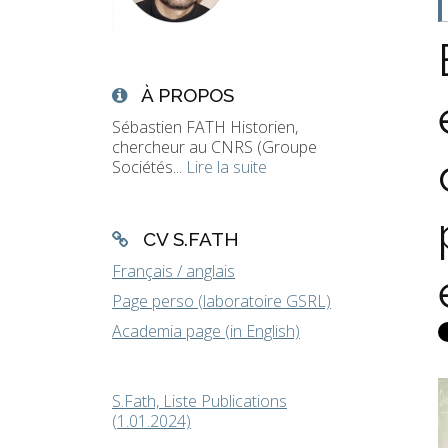
À PROPOS
Sébastien FATH Historien,
chercheur au CNRS (Groupe
Sociétés...
Lire la suite
CV S.FATH
Français / anglais
Page perso (laboratoire GSRL)
Academia page (in English)
S.Fath, Liste Publications
(1.01.2024)