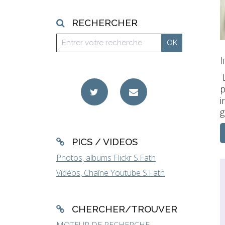
RECHERCHER
l
L
p
i
g
PICS / VIDEOS
Photos, albums Flickr S.Fath
Vidéos, Chaîne Youtube S.Fath
CHERCHER/TROUVER