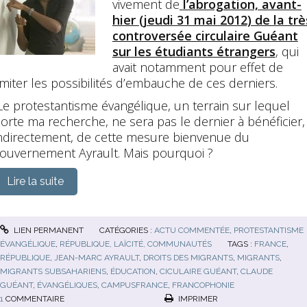
vivement de
l’abrogation, avant-
hier (jeudi 31 mai 2012) de la trè
controversée circulaire Guéant
sur les étudiants étrangers
, qui
avait notamment pour effet de
imiter les possibilités d’embauche de ces derniers.
e protestantisme évangélique, un terrain sur lequel
orte ma recherche, ne sera pas le dernier à bénéficier,
ndirectement, de cette mesure bienvenue du
ouvernement Ayrault. Mais pourquoi ?
Lire la suite
LIEN PERMANENT
CATÉGORIES :
ACTU COMMENTÉE
,
PROTESTANTISME
ÉVANGÉLIQUE
,
RÉPUBLIQUE, LAÏCITÉ, COMMUNAUTÉS
TAGS :
FRANCE
,
RÉPUBLIQUE
,
JEAN-MARC AYRAULT
,
DROITS DES MIGRANTS
,
MIGRANTS
,
MIGRANTS SUBSAHARIENS
,
ÉDUCATION
,
CICULAIRE GUÉANT
,
CLAUDE
GUÉANT
,
ÉVANGÉLIQUES
,
CAMPUSFRANCE
,
FRANCOPHONIE
1
COMMENTAIRE
IMPRIMER