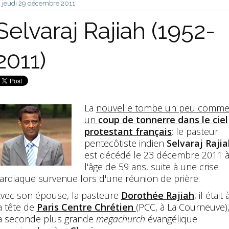
jeudi 29
décembre 2011
Selvaraj Rajiah (1952-
2011)
La
nouvelle tombe un peu comm
un
coup de tonnerre dans le ciel
protestant français
: le pasteur
pentecôtiste indien
Selvaraj Raji
est décédé le 23 décembre 2011 
l'âge de 59 ans, suite à une crise
ardiaque survenue lors d'une réunion de prière.
vec son épouse, la pasteure
Dorothée Rajiah
, il était 
a tête de
Paris Centre Chrétien
(PCC, à La Courneuve)
a seconde plus grande
megachurch
évangélique