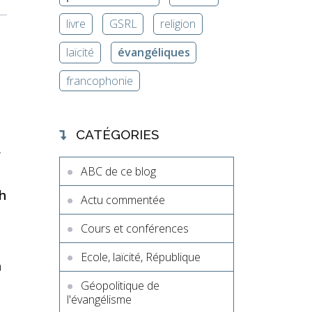
livre
GSRL
religion
laïcité
évangéliques
francophonie
CATÉGORIES
e
ABC de ce blog
ah
Actu commentée
à
Cours et conférences
Ecole, laïcité, République
à
,
Géopolitique de
l'évangélisme