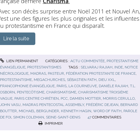
rançaise derrière
Charisma
.
vec son décès surprise entre Noël 2011 et Nouvel An,
'est une des figures les plus originales et les influentes
u protestantisme en France qui disparaît.
Lire la suite
LIEN PERMANENT
CATÉGORIES :
ACTU COMMENTÉE
,
PROTESTANTISME
ÉVANGÉLIQUE
,
PROTESTANTISMES
TAGS :
SELVARAJ RAJIAH
,
INDE
,
NOTICE
NÉCROLOGIQUE
,
MADRAS
,
PASTEUR
,
FÉDÉRATION PROTESTANTE DE FRANCE
,
PROTESTANTISME
,
MEGACHURCHES
,
SÉBASTIEN FATH
,
DIEU XXL
,
FRANCOPHONIE ÉVANGÉLIQUE
,
PARIS
,
LA COURNEUVE
,
DANIÈLE RAJIAH
,
T.L.
OSBORN
,
PENTECÔTISME
,
CHARISMATISME
,
CHARISMATISME TROISIÈME
VAGUE
,
PARIS CENTRE CHRÉTIEN
,
PCC
,
DAMIEN MOTTIER
,
MORRIS CERULLO
,
JOHN VASU
,
MADRAS PENTECOSTAL ASSEMBLY
,
FRÉDÉRIC DEJEAN
,
BERNARD
BOUTTER
,
MICHAEL BERGUNDER
,
KENNETH HAGIN
,
WORD OF FAITH
,
PAROLE
DE FOI
,
SIMON COLEMAN
,
SEINE-SAINT-DENIS
47
COMMENTAIRES
IMPRIMER