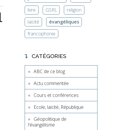
livre
GSRL
religion
l
laïcité
évangéliques
francophonie
CATÉGORIES
ABC de ce blog
Actu commentée
Cours et conférences
Ecole, laïcité, République
Géopolitique de
l'évangélisme