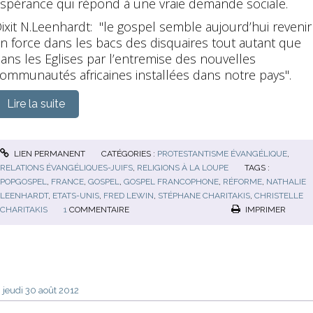
spérance qui répond à une vraie demande sociale.
ixit N.Leenhardt: "le gospel semble aujourd’hui revenir
n force dans les bacs des disquaires tout autant que
ans les Eglises par l’entremise des nouvelles
ommunautés africaines installées dans notre pays".
Lire la suite
LIEN PERMANENT
CATÉGORIES :
PROTESTANTISME ÉVANGÉLIQUE
,
RELATIONS ÉVANGÉLIQUES-JUIFS
,
RELIGIONS À LA LOUPE
TAGS :
POPGOSPEL
,
FRANCE
,
GOSPEL
,
GOSPEL FRANCOPHONE
,
RÉFORME
,
NATHALIE
LEENHARDT
,
ETATS-UNIS
,
FRED LEWIN
,
STÉPHANE CHARITAKIS
,
CHRISTELLE
CHARITAKIS
1
COMMENTAIRE
IMPRIMER
jeudi 30
août 2012