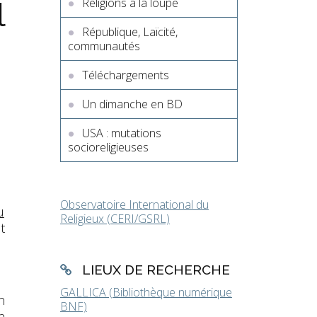
Religions à la loupe
l
République, Laïcité,
communautés
Téléchargements
Un dimanche en BD
USA : mutations
socioreligieuses
Observatoire International du
u
Religieux (CERI/GSRL)
t
LIEUX DE RECHERCHE
GALLICA (Bibliothèque numérique
n
BNF)
n