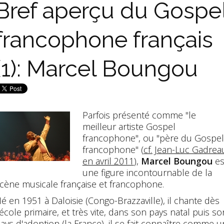
Bref aperçu du Gospe
francophone français
(1): Marcel Boungou
Parfois présenté comme "le
meilleur artiste Gospel
francophone", ou "père du Gospel
francophone" (
cf. Jean-Luc Gadrea
en avril 2011
),
Marcel Boungou
es
une figure incontournable de la
cène musicale française et francophone.
é en 1951 à Daloisie (Congo-Brazzaville), il chante dès
'école primaire, et très vite, dans son pays natal puis so
ays d'adoption (la France), il se fait connaître comme u