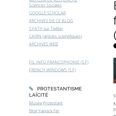
MOTEUR DE RECHERCHE
Sciences Sociales
GOOGLE SCHOLAR
ARCHIVES DE CE BLOG
S.FATH sur Twitter
CAIRN (articles scientifiques)
ARCHIVES WEB
FIL INFO FRANCOPHONIE (S.F)
FRENCH WINDOWS (S.F)
PROTESTANTISME
LAÏCITÉ
s
Musée Protestant
N
l
Blog Yannick Fer
p