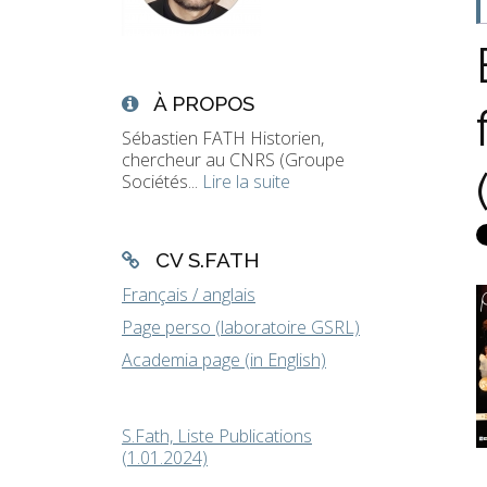
À PROPOS
Sébastien FATH Historien,
chercheur au CNRS (Groupe
Sociétés...
Lire la suite
CV S.FATH
Français / anglais
Page perso (laboratoire GSRL)
Academia page (in English)
S.Fath, Liste Publications
(1.01.2024)