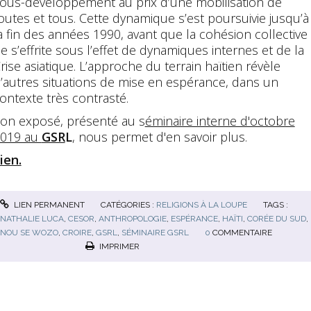
ous-développement au prix d’une mobilisation de
outes et tous. Cette dynamique s’est poursuivie jusqu’à
a fin des années 1990, avant que la cohésion collective
e s’effrite sous l’effet de dynamiques internes et de la
rise asiatique. L’approche du terrain haïtien révèle
’autres situations de mise en espérance, dans un
ontexte très contrasté.
on exposé, présenté au s
éminaire interne d'octobre
019 au
GSR
L
, nous permet d'en savoir plus.
ien.
LIEN PERMANENT
CATÉGORIES :
RELIGIONS À LA LOUPE
TAGS :
NATHALIE LUCA
,
CESOR
,
ANTHROPOLOGIE
,
ESPÉRANCE
,
HAÏTI
,
CORÉE DU SUD
,
NOU SE WOZO
,
CROIRE
,
GSRL
,
SÉMINAIRE GSRL
0
COMMENTAIRE
IMPRIMER