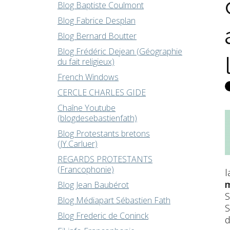
Blog Baptiste Coulmont
Blog Fabrice Desplan
Blog Bernard Boutter
Blog Frédéric Dejean (Géographie
du fait religieux)
French Windows
CERCLE CHARLES GIDE
Chaîne Youtube
(blogdesebastienfath)
Blog Protestants bretons
(JY.Carluer)
REGARDS PROTESTANTS
(Francophonie)
l
m
Blog Jean Baubérot
S
Blog Médiapart Sébastien Fath
S
Blog Frederic de Coninck
d