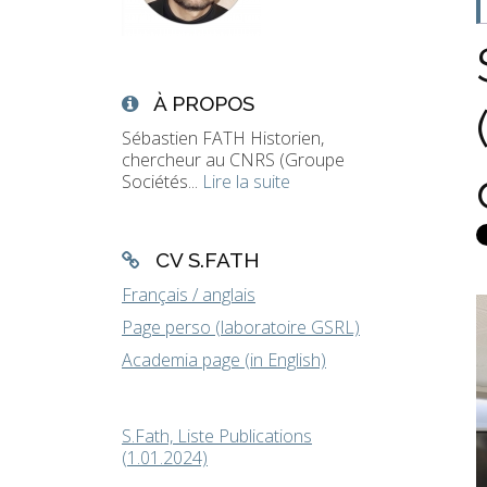
À PROPOS
Sébastien FATH Historien,
chercheur au CNRS (Groupe
Sociétés...
Lire la suite
CV S.FATH
Français / anglais
Page perso (laboratoire GSRL)
Academia page (in English)
S.Fath, Liste Publications
(1.01.2024)