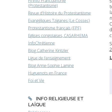
Fil-info Francophonie
s
(Protestantisme)
t
l
Revue d'Histoire du Protestantisme
n
Evangéliques Tziganes (Le Cossec)
C
Protestantisme français (FPF)
d
c
Eglises congolaises, CASARHEMA
InfoChrétienne
S
2
Blog Catherine Kintzler
L
Ligue de l'enseignement
Blog Anne-Sophie Lamine
Huguenots en France
Foi et Vie
INFO RELIGIEUSE ET
LAÏQUE