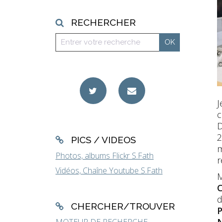
RECHERCHER
J
c
D
2
PICS / VIDEOS
m
Photos, albums Flickr S.Fath
r
Vidéos, Chaîne Youtube S.Fath
M
d
CHERCHER/TROUVER
P
N