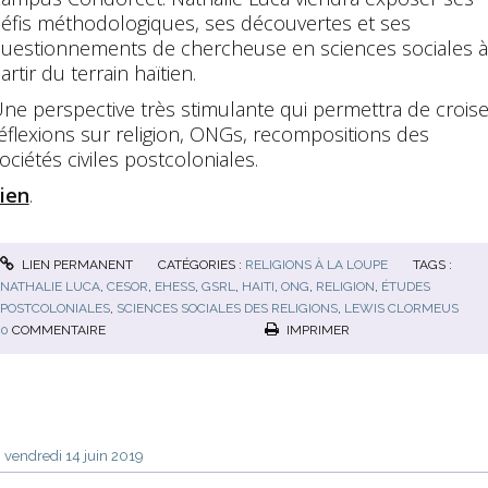
éfis méthodologiques, ses découvertes et ses
uestionnements de chercheuse en sciences sociales à
artir du terrain haïtien.
ne perspective très stimulante qui permettra de croise
éflexions sur religion, ONGs, recompositions des
ociétés civiles postcoloniales.
ien
.
LIEN PERMANENT
CATÉGORIES :
RELIGIONS À LA LOUPE
TAGS :
NATHALIE LUCA
,
CESOR
,
EHESS
,
GSRL
,
HAITI
,
ONG
,
RELIGION
,
ÉTUDES
POSTCOLONIALES
,
SCIENCES SOCIALES DES RELIGIONS
,
LEWIS CLORMEUS
0
COMMENTAIRE
IMPRIMER
vendredi 14
juin 2019