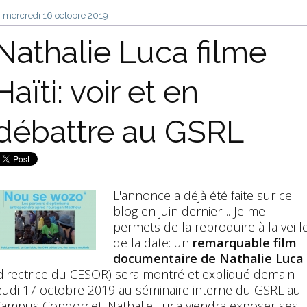
mercredi 16
octobre 2019
Nathalie Luca filme
Haïti: voir et en
débattre au GSRL
L'annonce a déjà été faite sur ce
blog en juin dernier.... Je me
permets de la reproduire à la veill
de la date: un
remarquable film
documentaire de Nathalie Luca
directrice du CESOR) sera montré et expliqué demain
eudi 17 octobre 2019 au séminaire interne du GSRL au
ampus Condorcet. Nathalie Luca viendra exposer ses