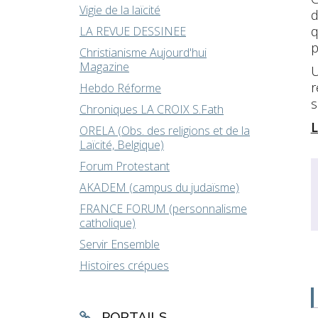
Vigie de la laïcité
d
q
LA REVUE DESSINEE
p
Christianisme Aujourd'hui
Magazine
U
r
Hebdo Réforme
s
Chroniques LA CROIX S.Fath
L
ORELA (Obs. des religions et de la
Laïcité, Belgique)
Forum Protestant
AKADEM (campus du judaïsme)
FRANCE FORUM (personnalisme
catholique)
Servir Ensemble
Histoires crépues
PORTAILS