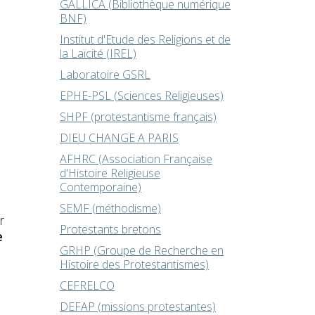
GALLICA (Bibliothèque numérique
BNF)
Institut d'Etude des Religions et de
la Laïcité (IREL)
Laboratoire GSRL
EPHE-PSL (Sciences Religieuses)
SHPF (protestantisme français)
DIEU CHANGE A PARIS
AFHRC (Association Française
d'Histoire Religieuse
Contemporaine)
SEMF (méthodisme)
r
Protestants bretons
e
GRHP (Groupe de Recherche en
Histoire des Protestantismes)
e
CEFRELCO
DEFAP (missions protestantes)