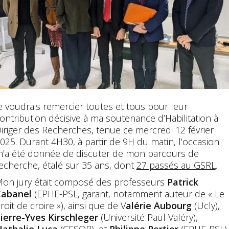
e voudrais remercier toutes et tous pour leur
ontribution décisive à ma soutenance d’Habilitation à
iriger des Recherches, tenue ce mercredi 12 février
025. Durant 4H30, à partir de 9H du matin, l’occasion
’a été donnée de discuter de mon parcours de
echerche, étalé sur 35 ans, dont
27 passés au GSRL
.
on jury était composé des professeurs
Patrick
Cabanel
(EPHE-PSL, garant, notamment auteur de « Le
roit de croire »), ainsi que de V
alérie Aubourg
(Ucly),
ierre-Yves Kirschleger
(Université Paul Valéry),
athalie Luca
(CESOR), et
Philippe Portier
(EPHE-PSL) 