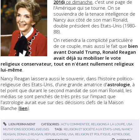
2016)
ce dimanche
, c'est une page de
l'Amérique qui se tourne. On se
souviendra de la tenace intelligence de
Nancy aux côté de son mari Ronald,
double président des Etats-Unis (1980-
88).
On retiendra la complicité particulière
de ce couple, mais aussi le fait que
bien
avant Donald Trump, Ronald Reagan
avait déjà su mobiliser le vote
religieux conservateur, tout en n'étant nullement religieux
lui-même
.
Nancy Reagan laissera aussi le souvenir, dans l'histoire politico-
religieuse des Etats-Unis, d'une grande amatrice d'
astrologie
, à
tel point que durant le second mandat de son mari Ronald, les
médias se sont penchés de très près sur l'impact que
l'astrologie aurait eue sur des décisions clefs de la Maison
Blanche (
lien
).
LIEN PERMANENT
CATÉGORIES :
ACTU COMMENTÉE
,
RELIGIONS À LA LOUPE
,
USA :
MUTATIONS SOCIORELIGIEUSES
TAGS :
RELIGION ET SOCIÉTÉ AUX ÉTATS-UNIS
,
NANCY
REAGAN
,
DONALD REAGAN
,
RÉPUBLICAINS
,
USA
,
RELIGION ET POLITIQUE
,
ASTROLOGIE
,