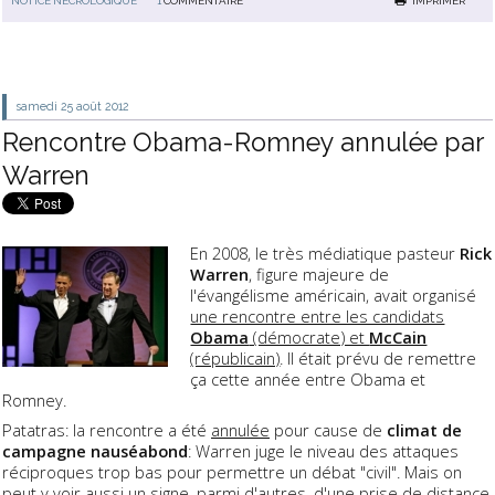
NOTICE NÉCROLOGIQUE
1
COMMENTAIRE
IMPRIMER
samedi 25
août 2012
Rencontre Obama-Romney annulée par
Warren
En 2008, le très médiatique pasteur
Rick
Warren
, figure majeure de
l'évangélisme américain, avait organisé
une rencontre entre les candidats
Obama
(démocrate) et
McCain
(républicain)
. Il était prévu de remettre
ça cette année entre Obama et
Romney.
Patatras: la rencontre a été
annulée
pour cause de
climat de
campagne nauséabond
: Warren juge le niveau des attaques
réciproques trop bas pour permettre un débat "civil". Mais on
peut y voir aussi un signe, parmi d'autres, d'une prise de distance