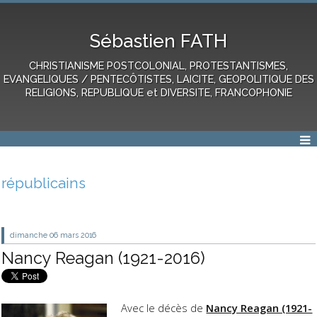
Sébastien FATH
CHRISTIANISME POSTCOLONIAL, PROTESTANTISMES,
EVANGELIQUES / PENTECÔTISTES, LAICITE, GEOPOLITIQUE DES
RELIGIONS, REPUBLIQUE et DIVERSITE, FRANCOPHONIE
républicains
dimanche 06
mars 2016
Nancy Reagan (1921-2016)
Avec le décès de
Nancy Reagan (1921-