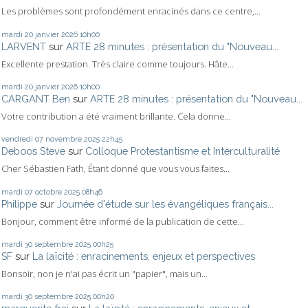
Les problèmes sont profondément enracinés dans ce centre,...
mardi 20
janvier 2026
10h00
LARVENT
sur
ARTE 28 minutes : présentation du "Nouveau...
Excellente prestation. Très claire comme toujours. Hâte...
mardi 20
janvier 2026
10h00
CARGANT Ben
sur
ARTE 28 minutes : présentation du "Nouveau...
Votre contribution a été vraiment brillante. Cela donne...
vendredi 07
novembre 2025
22h45
Deboos Steve
sur
Colloque Protestantisme et Interculturalité
Cher Sébastien Fath, Étant donné que vous vous faites...
mardi 07
octobre 2025
08h46
Philippe
sur
Journée d'étude sur les évangéliques français...
Bonjour, comment être informé de la publication de cette...
mardi 30
septembre 2025
00h25
SF
sur
La laïcité : enracinements, enjeux et perspectives
Bonsoir, non je n'ai pas écrit un "papier", mais un...
mardi 30
septembre 2025
00h20