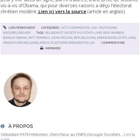
vis-à-vis d'Obama, qui pour diverses raisons a déçu l'électorat
chrétien modéré.
Lien ici vers la source
(article en anglais).
LIEN PERMANENT
CATÉGORIES :
ACTU COMMENTÉE
,
USA : MUTATIONS
SOCIORELIGIEUSES
TAGS :
RELIGION ET SOCIÉTÉ AUX ETATS-UNIS
,
RICK WARREN
,
BARACK OBAMA
,
MITT ROMNEY
,
JOHN MCCAIN
,
RÉPUBLICAINS
,
DÉMOCRATES
,
ETATS-UNIS
,
MEGACHURCHES
,
SADDLEBACK
,
ÉLECTIONS PRÉSIDENTIELLES
1
COMMENTAIRE
IMPRIMER
À PROPOS
Sébastien FATH Historien, chercheur au CNRS (Groupe Sociétés...
Lire la
suite