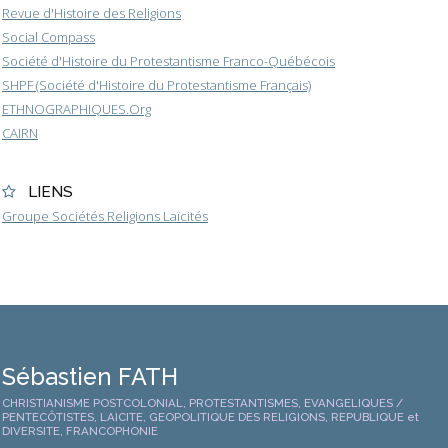
Revue d'Histoire des Religions
Social Compass
Société d'Histoire du Protestantisme Franco-Québécois
SHPF (Société d'Histoire du Protestantisme Français)
ETHNOGRAPHIQUES.Org
CAIRN
LIENS
Groupe Sociétés Religions Laïcités
Sébastien FATH
CHRISTIANISME POSTCOLONIAL, PROTESTANTISMES, EVANGELIQUES /
PENTECÔTISTES, LAICITE, GEOPOLITIQUE DES RELIGIONS, REPUBLIQUE et
DIVERSITE, FRANCOPHONIE