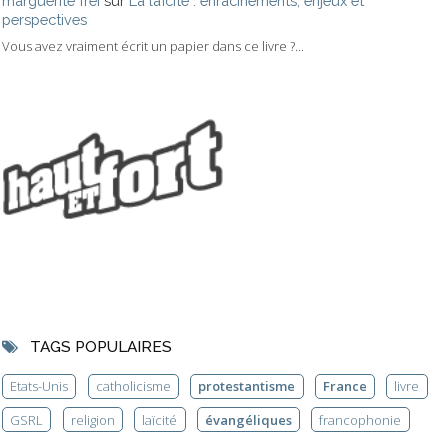
marguerite frei
sur
La laïcité : enracinements, enjeux et
perspectives
Vous avez vraiment écrit un papier dans ce livre ?...
TAGS POPULAIRES
Etats-Unis
catholicisme
protestantisme
France
livre
GSRL
religion
laïcité
évangéliques
francophonie