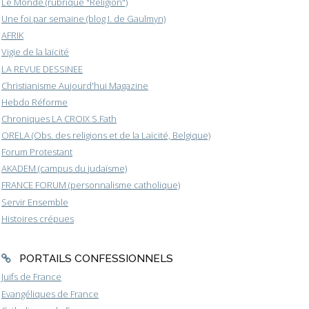
Le Monde (rubrique "Religion")
Une foi par semaine (blog I. de Gaulmyn)
AFRIK
Vigie de la laïcité
LA REVUE DESSINEE
Christianisme Aujourd'hui Magazine
Hebdo Réforme
Chroniques LA CROIX S.Fath
ORELA (Obs. des religions et de la Laïcité, Belgique)
Forum Protestant
AKADEM (campus du judaïsme)
FRANCE FORUM (personnalisme catholique)
Servir Ensemble
Histoires crépues
PORTAILS CONFESSIONNELS
Juifs de France
Evangéliques de France