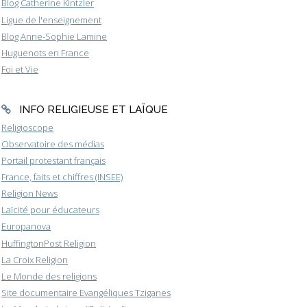
Blog Catherine Kintzler
Ligue de l'enseignement
Blog Anne-Sophie Lamine
Huguenots en France
Foi et Vie
INFO RELIGIEUSE ET LAÏQUE
Religioscope
Observatoire des médias
Portail protestant français
France, faits et chiffres (INSEE)
Religion News
Laïcité pour éducateurs
Europanova
HuffingtonPost Religion
La Croix Religion
Le Monde des religions
Site documentaire Evangéliques Tziganes