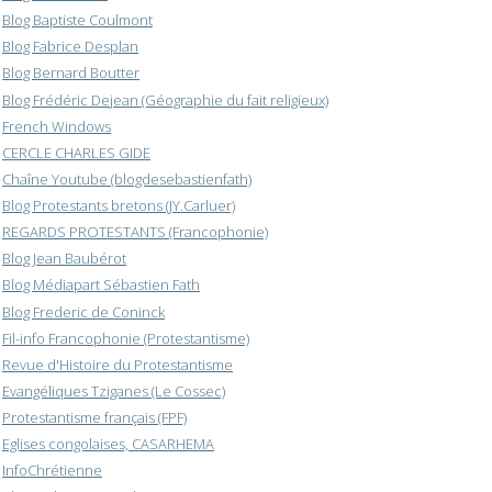
Blog Baptiste Coulmont
Blog Fabrice Desplan
Blog Bernard Boutter
Blog Frédéric Dejean (Géographie du fait religieux)
French Windows
CERCLE CHARLES GIDE
Chaîne Youtube (blogdesebastienfath)
Blog Protestants bretons (JY.Carluer)
REGARDS PROTESTANTS (Francophonie)
Blog Jean Baubérot
Blog Médiapart Sébastien Fath
Blog Frederic de Coninck
Fil-info Francophonie (Protestantisme)
Revue d'Histoire du Protestantisme
Evangéliques Tziganes (Le Cossec)
Protestantisme français (FPF)
Eglises congolaises, CASARHEMA
InfoChrétienne