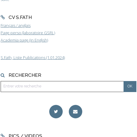
CV S.FATH
Français / anglais
Page perso (laboratoire GSRL)
Academia page (in English)
S.Fath, Liste Publications (1.01.2024)
RECHERCHER
PICS / VIDEOS