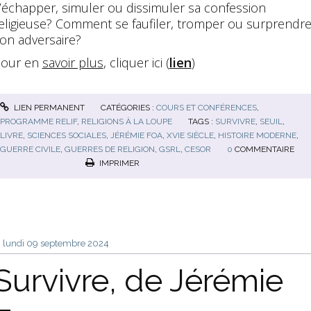
’échapper, simuler ou dissimuler sa confession
eligieuse? Comment se faufiler, tromper ou surprendr
on adversaire?
our en
savoir plus
, cliquer ici (
lien
)
LIEN PERMANENT
CATÉGORIES :
COURS ET CONFÉRENCES
,
PROGRAMME RELIF
,
RELIGIONS À LA LOUPE
TAGS :
SURVIVRE
,
SEUIL
,
LIVRE
,
SCIENCES SOCIALES
,
JÉRÉMIE FOA
,
XVIE SIÈCLE
,
HISTOIRE MODERNE
,
GUERRE CIVILE
,
GUERRES DE RELIGION
,
GSRL
,
CESOR
0
COMMENTAIRE
IMPRIMER
lundi 09
septembre 2024
Survivre, de Jérémie