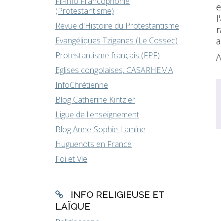
Fil-info Francophonie
e
(Protestantisme)
l
Revue d'Histoire du Protestantisme
r
a
Evangéliques Tziganes (Le Cossec)
Protestantisme français (FPF)
A
Eglises congolaises, CASARHEMA
InfoChrétienne
Blog Catherine Kintzler
Ligue de l'enseignement
Blog Anne-Sophie Lamine
Huguenots en France
Foi et Vie
INFO RELIGIEUSE ET
LAÏQUE