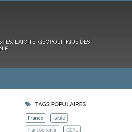
ES, LAICITE, GEOPOLITIQUE DES
NIE
TAGS POPULAIRES
France
laïcité
francophonie
GSRL