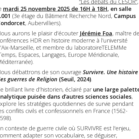
“Les débats du CESOR”
,
e
mardi 25 novembre 2025 de 16H à 18H
, en salle
.001
(3e étage du Bâtiment Recherche Nord,
Campus
ondorcet
, Aubervilliers).
ous aurons le plaisir d’écouter
Jérémie Foa
, maître d
onférences HDR en histoire moderne à l’université
’Aix-Marseille, et membre du laboratoireTELEMMe
Temps, Espaces, Langages, Europe Méridionale,
éditerranée).
ous débattrons de son ouvrage
Survivre. Une histoire
es guerres de Religion
(Seuil, 2024)
.
e brillant livre d’historien, éclairé par
une large palett
nalytique puisée dans d’autres sciences sociales
,
xplore les stratégies quotidiennes de survie pendant
es conflits civils et confessionnels en France (1562-
598).
n contexte de guerre civile où SURVIVRE est l'enjeu,
omment adapter son vocabulaire, se déguiser,