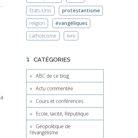
Etats-Unis
protestantisme
religion
évangéliques
e
catholicisme
livre
CATÉGORIES
ABC de ce blog
Actu commentée
sa
Cours et conférences
Ecole, laïcité, République
Géopolitique de
l'évangélisme