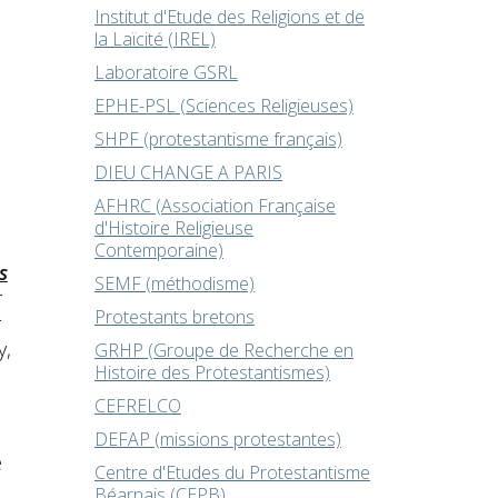
Institut d'Etude des Religions et de
la Laïcité (IREL)
Laboratoire GSRL
EPHE-PSL (Sciences Religieuses)
SHPF (protestantisme français)
DIEU CHANGE A PARIS
AFHRC (Association Française
d'Histoire Religieuse
Contemporaine)
s
SEMF (méthodisme)
r
Protestants bretons
r
y,
GRHP (Groupe de Recherche en
Histoire des Protestantismes)
CEFRELCO
DEFAP (missions protestantes)
é
Centre d'Etudes du Protestantisme
Béarnais (CEPB)