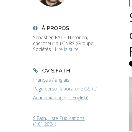
À PROPOS
Sébastien FATH Historien,
chercheur au CNRS (Groupe
Sociétés...
Lire la suite
CV S.FATH
Français / anglais
Page perso (laboratoire GSRL)
Academia page (in English)
S.Fath, Liste Publications
(1.01.2024)