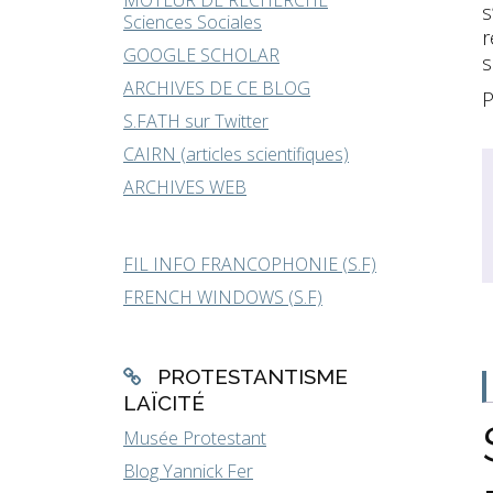
MOTEUR DE RECHERCHE
s
Sciences Sociales
r
GOOGLE SCHOLAR
s
ARCHIVES DE CE BLOG
P
S.FATH sur Twitter
CAIRN (articles scientifiques)
ARCHIVES WEB
FIL INFO FRANCOPHONIE (S.F)
FRENCH WINDOWS (S.F)
PROTESTANTISME
LAÏCITÉ
Musée Protestant
Blog Yannick Fer