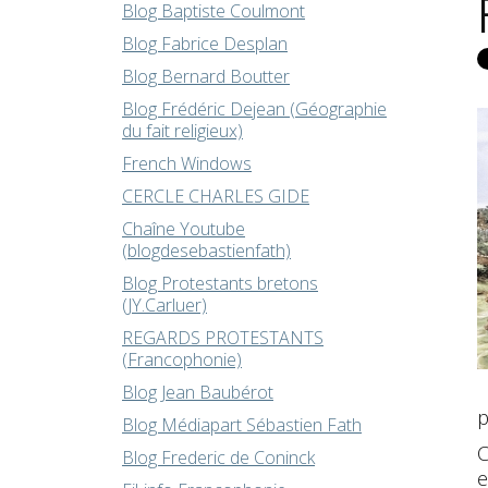
Blog Baptiste Coulmont
Blog Fabrice Desplan
Blog Bernard Boutter
Blog Frédéric Dejean (Géographie
du fait religieux)
French Windows
CERCLE CHARLES GIDE
Chaîne Youtube
(blogdesebastienfath)
Blog Protestants bretons
(JY.Carluer)
REGARDS PROTESTANTS
(Francophonie)
Blog Jean Baubérot
p
Blog Médiapart Sébastien Fath
C
Blog Frederic de Coninck
e