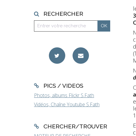
l
RECHERCHER
3
C
N
c
d
(
M
N
d
PICS / VIDEOS
C
a
Photos, albums Flickr S.Fath
e
Vidéos, Chaîne Youtube S.Fath
l
1
E
CHERCHER/TROUVER
c