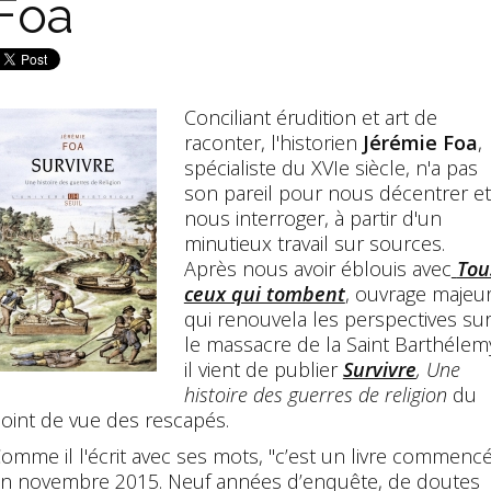
Foa
Conciliant érudition et art de
raconter, l'historien
Jérémie Foa
,
spécialiste du XVIe siècle, n'a pas
son pareil pour nous décentrer et
nous interroger, à partir d'un
minutieux travail sur sources.
Après nous avoir éblouis avec
Tou
ceux qui tombent
, ouvrage majeu
qui renouvela les perspectives su
le massacre de la Saint Barthélem
il vient de publier
Survivre
, Une
histoire des guerres de religion
du
oint de vue des rescapés.
omme il l'écrit avec ses mots, "c
’est un livre commenc
n novembre 2015. Neuf années d’enquête, de doutes