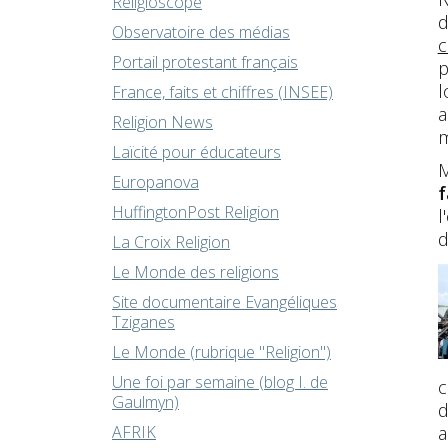
Religioscope
d
Observatoire des médias
c
Portail protestant français
p
l
France, faits et chiffres (INSEE)
a
Religion News
m
Laïcité pour éducateurs
M
Europanova
f
HuffingtonPost Religion
l
d
La Croix Religion
Le Monde des religions
Site documentaire Evangéliques
Tziganes
Le Monde (rubrique "Religion")
Une foi par semaine (blog I. de
c
Gaulmyn)
d
a
AFRIK