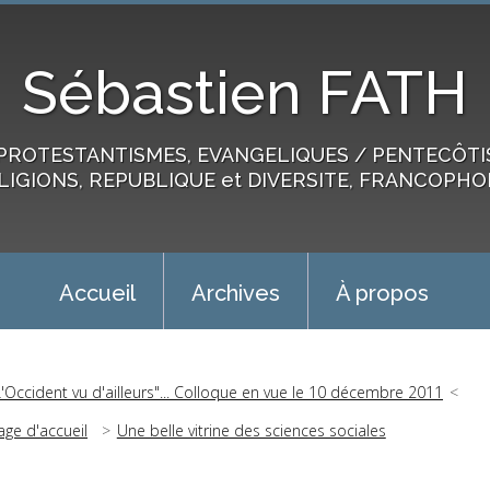
Sébastien FATH
PROTESTANTISMES, EVANGELIQUES / PENTECÔTIST
LIGIONS, REPUBLIQUE et DIVERSITE, FRANCOPHO
Accueil
Archives
À propos
L'Occident vu d'ailleurs"... Colloque en vue le 10 décembre 2011
age d'accueil
Une belle vitrine des sciences sociales