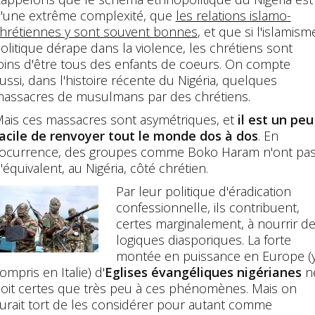
'une extrême complexité, que
les relations islamo-
hrétiennes y sont souvent bonnes
, et que si l'islamism
olitique dérape dans la violence, les chrétiens sont
oins d'être tous des enfants de coeurs. On compte
ussi, dans l'histoire récente du Nigéria, quelques
assacres de musulmans par des chrétiens.
ais ces massacres sont asymétriques, et
il est un peu
acile de renvoyer tout le monde dos à dos
. En
'ocurrence, des groupes comme Boko Haram n'ont pa
'équivalent, au Nigéria, côté chrétien.
Par leur politique d'éradication
confessionnelle, ils contribuent,
certes marginalement, à nourrir d
logiques diasporiques. La forte
montée en puissance en Europe (
ompris en Italie) d'
Eglises évangéliques nigérianes
n
oit certes que très peu à ces phénomènes. Mais on
urait tort de les considérer pour autant comme