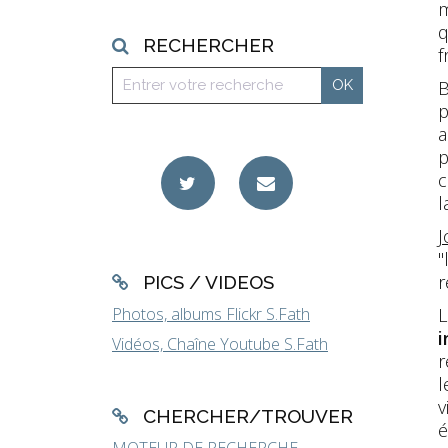
m
q
RECHERCHER
f
B
p
a
p
c
l
J
"
r
PICS / VIDEOS
Photos, albums Flickr S.Fath
L
i
Vidéos, Chaîne Youtube S.Fath
r
l
v
CHERCHER/TROUVER
é