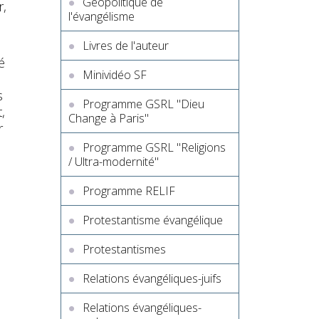
Géopolitique de
r,
l'évangélisme
Livres de l'auteur
é
Minividéo SF
s
Programme GSRL "Dieu
,
Change à Paris"
r
Programme GSRL "Religions
/ Ultra-modernité"
Programme RELIF
Protestantisme évangélique
Protestantismes
s
Relations évangéliques-juifs
Relations évangéliques-