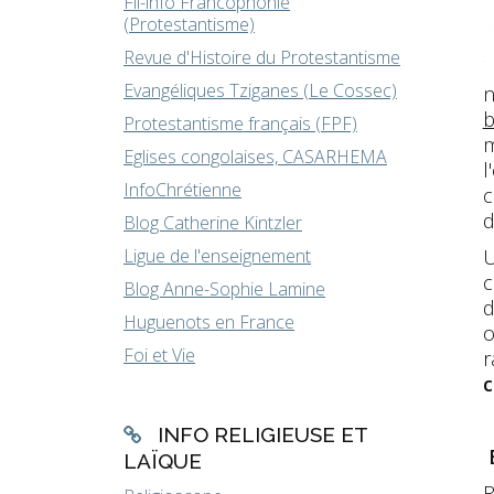
Fil-info Francophonie
(Protestantisme)
Revue d'Histoire du Protestantisme
Evangéliques Tziganes (Le Cossec)
n
b
Protestantisme français (FPF)
m
Eglises congolaises, CASARHEMA
l
InfoChrétienne
c
d
Blog Catherine Kintzler
Ligue de l'enseignement
c
Blog Anne-Sophie Lamine
d
Huguenots en France
o
Foi et Vie
r
c
INFO RELIGIEUSE ET
LAÏQUE
R