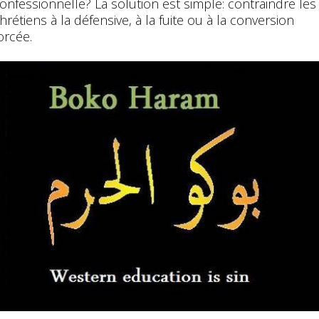
onfessionnelle? La solution est simple: contraindre les
hrétiens à la défensive, à la fuite ou à la conversion
orcée.