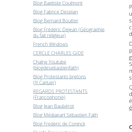
Blog Baptiste Coulmont
P
Blog Fabrice Desplan
u
s
Blog Bernard Boutter
c
Blog Frédéric Dejean (Géographie
d
du fait religieux)
D
French Windows
p
CERCLE CHARLES GIDE
g
Chaîne Youtube
5
(blogdesebastienfath)
m
Blog Protestants bretons
s
(JY.Carluer)
Q
REGARDS PROTESTANTS
d
(Francophonie)
é
Blog Jean Baubérot
é
Blog Médiapart Sébastien Fath
Blog Frederic de Coninck
C