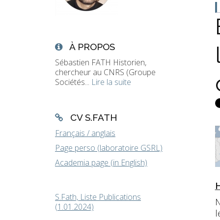
À PROPOS
Sébastien FATH Historien,
chercheur au CNRS (Groupe
Sociétés...
Lire la suite
CV S.FATH
Français / anglais
Page perso (laboratoire GSRL)
Academia page (in English)
S.Fath, Liste Publications
N
(1.01.2024)
l