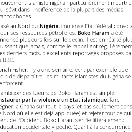
ouvement islamiste nigérian particulièrement meurtrie
ui sévit dans l'indifférence de la plupart des médias
rancophones.
asé au Nord du
Nigéria
, immense Etat fédéral convoit
our ses ressources pétrolières,
Boko Haram
a été
nnoncé plusieurs fois sur le déclin. Il est en réalité plu
uissant que jamais, comme le rappellent régulièrement
es derniers mois, d'excellents reportages proposés pa
a BBC.
onah Fisher, il y a une semaine
, écrit par exemple que
loin de disparaître, les militants islamistes du Nigéria se
enforcent".
'ambition des tueurs de Boko Haram est simple:
nstaurer par la violence un Etat islamique
, faire
égner la Charia sur tout le pays (et pas seulement dan
e Nord où elle est déjà appliquée) et rejeter tout ce qui
ient de l'Occident. Boko Haram signifie littéralement:
ducation occidentale = péché. Quant à la concurrence