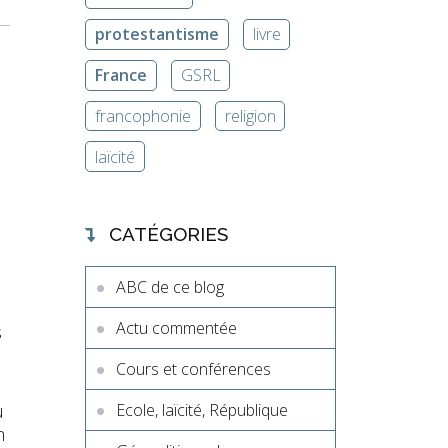
protestantisme
livre
France
GSRL
francophonie
religion
laïcité
CATÉGORIES
ABC de ce blog
Actu commentée
s
Cours et conférences
u
Ecole, laïcité, République
n