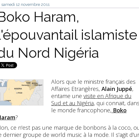
samedi 12
novembre 2011
Boko Haram,
l'épouvantail islamiste
du Nord Nigéria
Alors que le ministre français des
Affaires Etrangères,
Alain Juppé
,
entame une
visite en Afrique du
Sud et au Nigéria
, qui connait, dan
le monde francophone,
Boko
Haram
?
on, ce n'est pas une marque de bonbons à la coco, o
e dernier groupe de world music à la mode. Il s'agit d'u