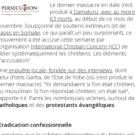
Le dernier massacre en date s'est
produit à
Damaturu, avec au moin
63 morts
, au début de ce mois de
ovembre. Soupçonné de soutiens extérieurs (et de
ases en Somalie
, ce qui paraît un peu surprenant), ce
ouvement a été accusé cette semaine par
'organisation
International Christian Concern (ICC)
de
ibler systématiquement les chrétiens. Les éléments
'accusation?
Une
enquête locale, fondée sur des interviews
, dont
elui d'Idris Garba, de l'Etat de Yobe (où s'est produit le
ernier massacre). "Ils demandaient si l'on était chrétien
u musulman. Si l'on répondait chrétien, on était tué",
apporte-t-il. Parmi les nombreuses victimes, surtout de
atholiques
et des
protestants évangéliques
.
Eradication confessionnelle
appelons que le schéma ethnopolitique du Nigéria est