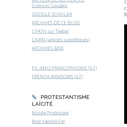
MOTEUR DE RECHERCHE
c
Sciences Sociales
c
GOOGLE SCHOLAR
f
ARCHIVES DE CE BLOG
S.FATH sur Twitter
CAIRN (articles scientifiques)
ARCHIVES WEB
FIL INFO FRANCOPHONIE (S.F)
FRENCH WINDOWS (S.F)
PROTESTANTISME
LAÏCITÉ
Musée Protestant
Blog Yannick Fer