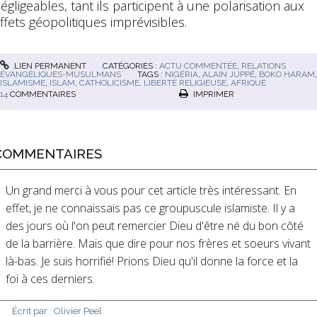
égligeables, tant ils participent à une polarisation aux
ffets géopolitiques imprévisibles.
LIEN PERMANENT
CATÉGORIES :
ACTU COMMENTÉE
,
RELATIONS
ÉVANGÉLIQUES-MUSULMANS
TAGS :
NIGÉRIA
,
ALAIN JUPPÉ
,
BOKO HARAM
,
ISLAMISME
,
ISLAM
,
CATHOLICISME
,
LIBERTÉ RELIGIEUSE
,
AFRIQUE
14
COMMENTAIRES
IMPRIMER
COMMENTAIRES
Un grand merci à vous pour cet article très intéressant. En
effet, je ne connaissais pas ce groupuscule islamiste. Il y a
des jours où l'on peut remercier Dieu d'être né du bon côté
de la barrière. Mais que dire pour nos frères et soeurs vivant
là-bas. Je suis horrifié! Prions Dieu qu'il donne la force et la
foi à ces derniers.
Écrit par :
Olivier Peel