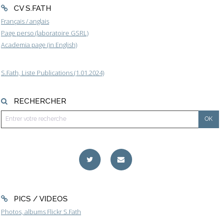
CV S.FATH
Français / anglais
Page perso (laboratoire GSRL)
Academia page (in English)
S.Fath, Liste Publications (1.01.2024)
RECHERCHER
PICS / VIDEOS
Photos, albums Flickr S.Fath