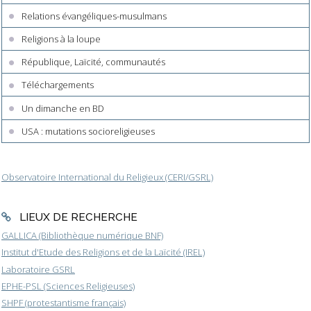
Relations évangéliques-musulmans
Religions à la loupe
République, Laïcité, communautés
Téléchargements
Un dimanche en BD
USA : mutations socioreligieuses
Observatoire International du Religieux (CERI/GSRL)
LIEUX DE RECHERCHE
GALLICA (Bibliothèque numérique BNF)
Institut d'Etude des Religions et de la Laïcité (IREL)
Laboratoire GSRL
EPHE-PSL (Sciences Religieuses)
SHPF (protestantisme français)