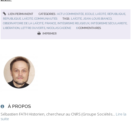
LIEN PERMANENT
CATÉGORIES :
ACTU COMMENTÉE
,
ECOLE, LAÏCITÉ, RÉPUBLIQUE
,
RÉPUBLIQUE, LAÏCITÉ, COMMUNAUTÉS
TAGS :
LAÏCITÉ
,
JEAN-LOUIS BIANCO
,
OBSERVATOIRE DE LA LAÏCITÉ
,
FRANCE
,
INTÉGRISME RELIGIEUX
,
INTÉGRISME SÉCULARISTE
,
LIBÉRATION
,
LETTRE OUVERTE
,
NICOLAS CADÈNE
6
COMMENTAIRES
IMPRIMER
À PROPOS
Sébastien FATH Historien, chercheur au CNRS (Groupe Sociétés...
Lire la
suite