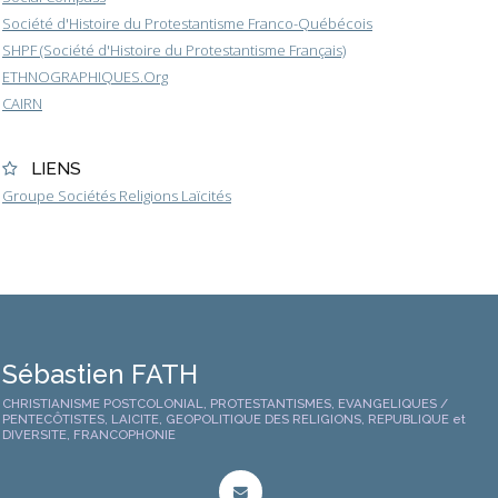
Société d'Histoire du Protestantisme Franco-Québécois
SHPF (Société d'Histoire du Protestantisme Français)
ETHNOGRAPHIQUES.Org
CAIRN
LIENS
Groupe Sociétés Religions Laïcités
Sébastien FATH
CHRISTIANISME POSTCOLONIAL, PROTESTANTISMES, EVANGELIQUES /
PENTECÔTISTES, LAICITE, GEOPOLITIQUE DES RELIGIONS, REPUBLIQUE et
DIVERSITE, FRANCOPHONIE