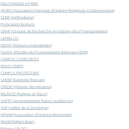
DIEU CHANGE A PARIS
AFHRC (Association Française d'Histoire Religieuse Contemporaine)
SEMF (méthodisme)
Protestants bretons
GRHP (Groupe de Recherche en Histoire des Protestantismes)
CEFRELCO
DEFAP (missions protestantes)
Centre d'Etudes du Protestantisme Béarnais (CEPB)
CAMPUS CONDORCET
INSHS (CNRS)
CAMPUS PROTESTANT
SHDBF (baptisme français)
CREDIC (Histoire des missions)
RELRACE (Religion et 'Race')
SHPFQ (protestantisme franco-québécois)
SHP (Vallée de la Dordogne)
AFHAM (Association d'Histoire Mennonite)
World Digital Library
Réseau VALDO