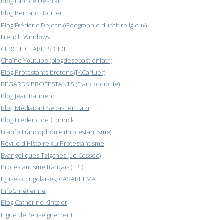
Blog Fabrice Desplan
Blog Bernard Boutter
Blog Frédéric Dejean (Géographie du fait religieux)
French Windows
CERCLE CHARLES GIDE
Chaîne Youtube (blogdesebastienfath)
Blog Protestants bretons (JY.Carluer)
REGARDS PROTESTANTS (Francophonie)
Blog Jean Baubérot
Blog Médiapart Sébastien Fath
Blog Frederic de Coninck
Fil-info Francophonie (Protestantisme)
Revue d'Histoire du Protestantisme
Evangéliques Tziganes (Le Cossec)
Protestantisme français (FPF)
Eglises congolaises, CASARHEMA
InfoChrétienne
Blog Catherine Kintzler
Ligue de l'enseignement