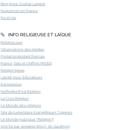
Blog Anne-Sophie Lamine
Huguenots en France
Foi et Vie
INFO RELIGIEUSE ET LAÏQUE
Religioscope
Observatoire des médias
Portail protestant français
France, faits et chiffres (INSEE)
Religion News
Laïcité pour éducateurs
Europanova
HuffingtonPost Religion
La Croix Religion
Le Monde des religions
Site documentaire Evangéliques Tziganes
Le Monde (rubrique "Religion")
Une foi par semaine (blog I. de Gaulmyn)