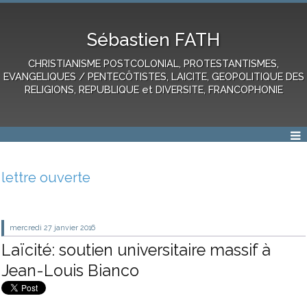
Sébastien FATH
CHRISTIANISME POSTCOLONIAL, PROTESTANTISMES,
EVANGELIQUES / PENTECÔTISTES, LAICITE, GEOPOLITIQUE DES
RELIGIONS, REPUBLIQUE et DIVERSITE, FRANCOPHONIE
lettre ouverte
mercredi 27
janvier 2016
Laïcité: soutien universitaire massif à
Jean-Louis Bianco