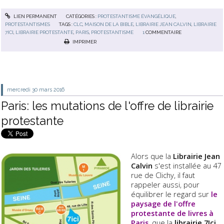
LIEN PERMANENT
CATÉGORIES :
PROTESTANTISME ÉVANGÉLIQUE
,
PROTESTANTISMES
TAGS :
CLC
,
MAISON DE LA BIBLE
,
LIBRAIRIE JEAN CALVIN
,
LIBRAIRIE
7ICI
,
LIBRAIRIE PROTESTANTE
,
PARIS
,
PROTESTANTISME
1
COMMENTAIRE
IMPRIMER
mercredi 30
mars 2016
Paris: les mutations de l'offre de librairie
protestante
Alors que la
Librairie Jean
Calvin
s'est installée au 47
rue de Clichy, il faut
rappeler aussi, pour
équilibrer le regard sur
le
paysage de l'offre
protestante de livres à
Paris
, que la
librairie 7Ici
,