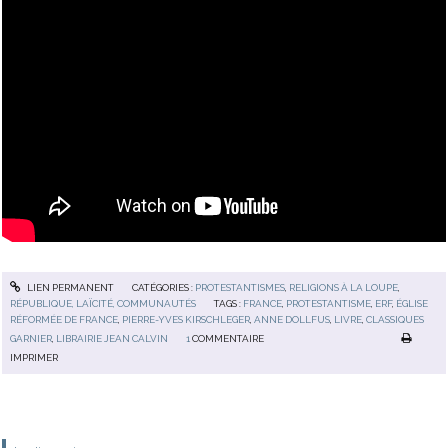
LIEN PERMANENT
CATÉGORIES :
PROTESTANTISMES
,
RELIGIONS À LA LOUPE
,
RÉPUBLIQUE, LAÏCITÉ, COMMUNAUTÉS
TAGS :
FRANCE
,
PROTESTANTISME
,
ERF
,
ÉGLISE
RÉFORMÉE DE FRANCE
,
PIERRE-YVES KIRSCHLEGER
,
ANNE DOLLFUS
,
LIVRE
,
CLASSIQUES
GARNIER
,
LIBRAIRIE JEAN CALVIN
1
COMMENTAIRE
IMPRIMER