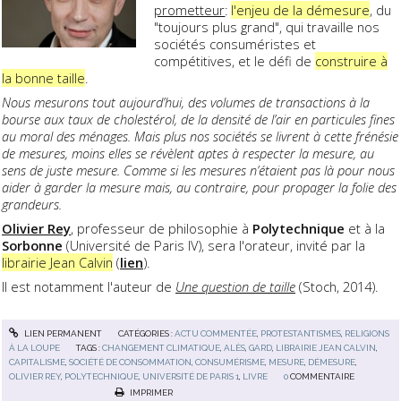
prometteur
:
l'enjeu de la démesure
, du
"toujours plus grand", qui travaille nos
sociétés consuméristes et
compétitives, et le défi de
construire à
la bonne taille
.
Nous mesurons tout aujourd’hui, des volumes de transactions à la
bourse aux taux de cholestérol, de la densité de l’air en particules fines
au moral des ménages. Mais plus nos sociétés se livrent à cette frénésie
de mesures, moins elles se révèlent aptes à respecter la mesure, au
sens de juste mesure. Comme si les mesures n’étaient pas là pour nous
aider à garder la mesure mais, au contraire, pour propager la folie des
grandeurs.
Olivier Rey
, professeur de philosophie à
Polytechnique
et à la
Sorbonne
(Université de Paris IV), sera l'orateur, invité par la
librairie Jean Calvin
(
lien
).
Il est notamment l'auteur de
Une question de taille
(Stoch, 2014).
LIEN PERMANENT
CATÉGORIES :
ACTU COMMENTÉE
,
PROTESTANTISMES
,
RELIGIONS
À LA LOUPE
TAGS :
CHANGEMENT CLIMATIQUE
,
ALÈS
,
GARD
,
LIBRAIRIE JEAN CALVIN
,
CAPITALISME
,
SOCIÉTÉ DE CONSOMMATION
,
CONSUMÉRISME
,
MESURE
,
DÉMESURE
,
OLIVIER REY
,
POLYTECHNIQUE
,
UNIVERSITÉ DE PARIS 1
,
LIVRE
0
COMMENTAIRE
IMPRIMER