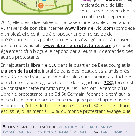
implantée rue de Lille,
continue son essor: depuis
la rentrée de septembre
2015, elle s'est diversifiée sur la base d'une double orientation.
Au travers de son site internet
www.librairie-7ici.com
(complété
d'un blog), elle continue à proposer une offre ciblée de
préférence sur les publics protestants évangéliques. Au travers
de son nouveau site
www.librairie-protestante.com
(complété
également d'un blog), elle répond par ailleurs aux demandes des
autres protestants.
En rajoutant la
librairie CLC
dans le quartier de Beaubourg et la
Maison de la Bible
, installée dans des locaux plus grands près
de la Gare de Lyon, sans compter plusieurs librairies rattachées
directement à des églises (comme la megachurch
PCC
), force est
de constater cette mutation majeure: il est loin, le temps où la
Librairie protestante, sise Bd St Germain, "donnait le ton" sur la
base d'une identité protestante marquée par le huguenotisme.
Aujourd'hui,
l'offre de librairie protestante du XXIe siècle à Paris
est issue, quasiment à 100%, du monde protestant évangélique
.
LIEN PERMANENT
CATÉGORIES :
ACTU COMMENTÉE
,
PROTESTANTISME
ÉVANGÉLIQUE
,
PROTESTANTISMES
,
RELIGIONS À LA LOUPE
TAGS :
PARIS
,
LIBRAIRIE 7ICI
,