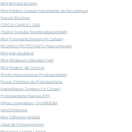
Blog Bernard Boutter
Blog Frédéric Dejean (Géographie du fait religieux)
French Windows
CERCLE CHARLES GIDE
Chaîne Youtube (blogdesebastienfath)
Blog Protestants bretons (JY.Carluer)
REGARDS PROTESTANTS (Francophonie)
Blog Jean Baubérot
Blog Médiapart Sébastien Fath
Blog Frederic de Coninck
Fil-info Francophonie (Protestantisme)
Revue d'Histoire du Protestantisme
Evangéliques Tziganes (Le Cossec)
Protestantisme français (FPF)
Eglises congolaises, CASARHEMA
InfoChrétienne
Blog Catherine Kintzler
Ligue de l'enseignement
Blog Anne-Sophie Lamine