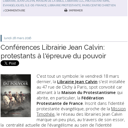
LIBRAIRIE JEAN CALVIN
,
MAISON DE LA BIBLE
,
LIBRAIRIE CLC
,
PROTESTANTISME
,
ÉVANGÉLIQUES
,
ÎLE-DE-FRANCE
,
LIBRAIRIE PROTESTANTE
,
PARIS CENTRE CHRÉTIEN
1
COMMENTAIRE
IMPRIMER
lundi 28
mars 2016
Conférences Librairie Jean Calvin:
protestants à l'épreuve du pouvoir
C'est tout un symbole: le vendredi 18 mars
dernier, la
Librairie Jean Calvin
s'est installée
au 47 rue de Clichy à Paris, spot convoité car
attenant à la
Maison du Protestantisme
qui
abrite, en particulier, la
Fédération
Protestante de France
. Inscrit dans l'identité
protestante évangélique, proche de la
Mission
Timothée
, le réseau des librairies Jean Calvin
marque un peu plus, au travers de son essor,
la centralité actuelle de l'évangélisme au sein de l'identité