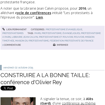
protestante française.
A noter que la Librairie Jean Calvin propose, pour
2016
, un
alléchant
c
ycle de conférences
intitulé "Les protestants à
l'épreuve du pouvoir".
Lien
.
LIEN PERMANENT
CATÉGORIES :
PROTESTANTISME ÉVANGÉLIQUE
,
PROTESTANTISMES
TAGS :
PARIS
,
PROTESTANTISME
,
ÉVANGÉLIQUES
,
PROTESTANTISME
À PARIS
,
LIBRAIRIE JEAN CALVIN
,
PROTESTANTISME ET POUVOIR
,
POUVOIR
,
MISSION
TIMOTHÉE
,
MAISON DU PROTESTANTISME
,
FÉDÉRATION PROTESTANTE DE FRANCE
0
COMMENTAIRE
IMPRIMER
vendredi 02
octobre 2015
CONSTRUIRE A LA BONNE TAILLE:
conférence d'Olivier Rey
A signaler la tenue, ce soir, à
Alès
(Gard)
, d'une
conférence au thème