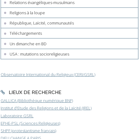
Relations évangéliques-musulmans
Religions à la loupe
République, Laïcité, communautés
Téléchargements
Un dimanche en BD
USA : mutations socioreligieuses
Observatoire International du Religieux (CERI/GSRL)
LIEUX DE RECHERCHE
GALLICA (Bibliothèque numérique BNF)
Institut d'Etude des Religions et de la Laïcité (IREL)
Laboratoire GSRL
EPHE-PSL (Sciences Religieuses)
SHPF (protestantisme français)
DIEU CHANGE A PARIS