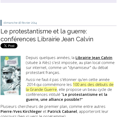
dimanche 16
février 2014
Le protestantisme et la guerre:
conférences Librairie Jean Calvin
Depuis quelques années, la
Librairie Jean Calvin
(située à Alès) s'est imposée, au plan local comme
sur internet, comme un "dynamiseur" du débat
protestant français.
Aussi ne faut-il pas s'étonner qu'en cette année
2014 qui commémore les
100 ans des débuts de
la Grande Guerre
, elle propose un beau cycle de
conférences intitulé "
Le protestantisme et la
guerre, une alliance possible?"
Plusieurs chercheurs de premier plan, comme entre autres
Pierre-Yves Kirchleger
et
Patrick Cabanel
, apporteront leur
concours (
lien ici vers le programme
).