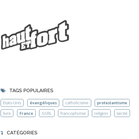
TAGS POPULAIRES
Etats-Unis
évangéliques
catholicisme
protestantisme
livre
France
GSRL
francophonie
religion
laïcité
CATÉGORIES