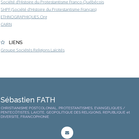
Société d'Histoire du Protestantisme Franco-Québécois
SHPF (Société d'Histoire du Protestantisme Français)
ETHNOGRAPHIQUES.Org
CAIRN
LIENS
Groupe Sociétés Religions Laïcités
Sébastien FATH
CHRISTIANISME POSTCOLONIAL, PROTESTANTISMES, EVANGELIQUES /
PENTECÔTISTES, LAICITE, GEOPOLITIQUE DES RELIGIONS, REPUBLIQUE et
DIVERSITE, FRANCOPHONIE