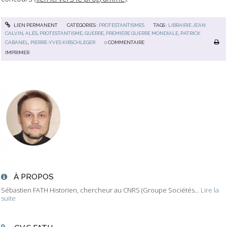
LIEN PERMANENT
CATÉGORIES :
PROTESTANTISMES
TAGS :
LIBRAIRIE JEAN
CALVIN
,
ALÈS
,
PROTESTANTISME
,
GUERRE
,
PREMIÈRE GUERRE MONDIALE
,
PATRICK
CABANEL
,
PIERRE-YVES KIRSCHLEGER
0
COMMENTAIRE
IMPRIMER
À PROPOS
Sébastien FATH Historien, chercheur au CNRS (Groupe Sociétés...
Lire la
suite