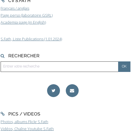
CV S.FATH
Français / anglais
Page perso (laboratoire GSRL)
Academia page (in English)
S.Fath, Liste Publications (1.01.2024)
RECHERCHER
PICS / VIDEOS
Photos, albums Flickr S.Fath
Vidéos, Chaîne Youtube S.Fath