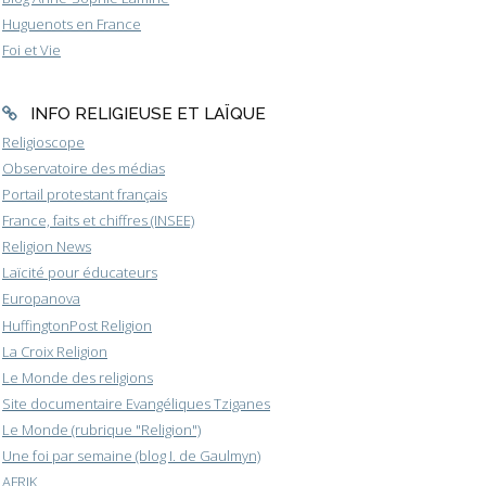
Huguenots en France
Foi et Vie
INFO RELIGIEUSE ET LAÏQUE
Religioscope
Observatoire des médias
Portail protestant français
France, faits et chiffres (INSEE)
Religion News
Laïcité pour éducateurs
Europanova
HuffingtonPost Religion
La Croix Religion
Le Monde des religions
Site documentaire Evangéliques Tziganes
Le Monde (rubrique "Religion")
Une foi par semaine (blog I. de Gaulmyn)
AFRIK