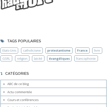
TAGS POPULAIRES
Etats-Unis
catholicisme
protestantisme
France
livre
GSRL
religion
laïcité
évangéliques
francophonie
CATÉGORIES
ABC de ce blog
Actu commentée
Cours et conférences