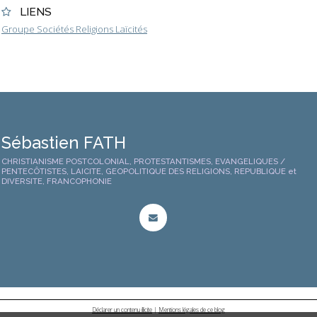
LIENS
Groupe Sociétés Religions Laïcités
Sébastien FATH
CHRISTIANISME POSTCOLONIAL, PROTESTANTISMES, EVANGELIQUES /
PENTECÔTISTES, LAICITE, GEOPOLITIQUE DES RELIGIONS, REPUBLIQUE et
DIVERSITE, FRANCOPHONIE
Déclarer un contenu illicite
|
Mentions légales de ce blog