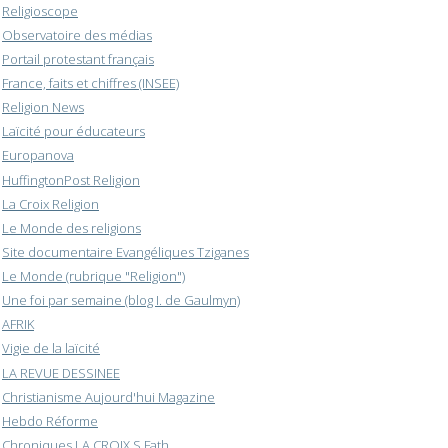
Religioscope
Observatoire des médias
Portail protestant français
France, faits et chiffres (INSEE)
Religion News
Laïcité pour éducateurs
Europanova
HuffingtonPost Religion
La Croix Religion
Le Monde des religions
Site documentaire Evangéliques Tziganes
Le Monde (rubrique "Religion")
Une foi par semaine (blog I. de Gaulmyn)
AFRIK
Vigie de la laïcité
LA REVUE DESSINEE
Christianisme Aujourd'hui Magazine
Hebdo Réforme
Chroniques LA CROIX S.Fath