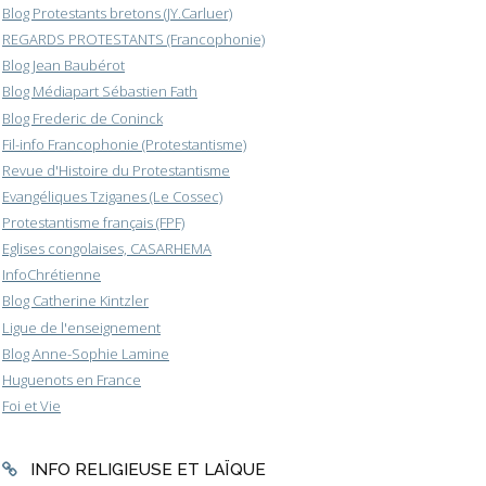
Blog Protestants bretons (JY.Carluer)
REGARDS PROTESTANTS (Francophonie)
Blog Jean Baubérot
Blog Médiapart Sébastien Fath
Blog Frederic de Coninck
Fil-info Francophonie (Protestantisme)
Revue d'Histoire du Protestantisme
Evangéliques Tziganes (Le Cossec)
Protestantisme français (FPF)
Eglises congolaises, CASARHEMA
InfoChrétienne
Blog Catherine Kintzler
Ligue de l'enseignement
Blog Anne-Sophie Lamine
Huguenots en France
Foi et Vie
INFO RELIGIEUSE ET LAÏQUE