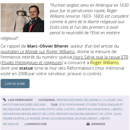
"
Puritain anglais venu en Amérique en 1630
pour fuir la persécution royale, Roger
Williams (environ 1603- 1683) est considéré
comme le père de la liberté religieuse aux
Etats-Unis et l'un des premiers à avoir
pensé la neutralité de l'Etat en matière
religieuse
".
Ce rappel de
Marc-Olivier Bherer
, auteur d'un bel article du
quotidien
Le Monde
sur Roger Williams
, donne la mesure de
l'immense intérêt du numéro spécial
Hors Série que la revue ETR
(
Etudes théologiques et religieuses)
a consacré à
Roger Williams
,
dont une
statue
orne le mur des Réformateurs (mur mémorial
visité en 2008 par votre serviteur, preuve ci-contre).
Lire la suite
LIEN PERMANENT
CATÉGORIES :
PROTESTANTISMES
,
RELIGIONS À LA LOUPE
,
USA :
MUTATIONS SOCIORELIGIEUSES
TAGS :
ETR
,
PURITANISME
,
ETUDES THÉOLOGIQUES ET
RELIGIEUSES
,
ROGER WILLIAMS
,
ÉTATS-UNIS
,
LAÏCITÉ
,
LIBERTÉ DE CONSCIENCE
,
LIBERTÉ
,
SÉPARATION DES EGLISES ET DE L'ETAT
,
SÉPARATION DES RELIGIONS ET DE L'ETAT
,
JEAN-
PIERRE MARTIN
,
LE MONDE
,
MARC-OLIVIER BHERER
,
JEAN BAUBÉROT
,
LIBERTÉ
RELIGIEUSE
1
COMMENTAIRE
IMPRIMER