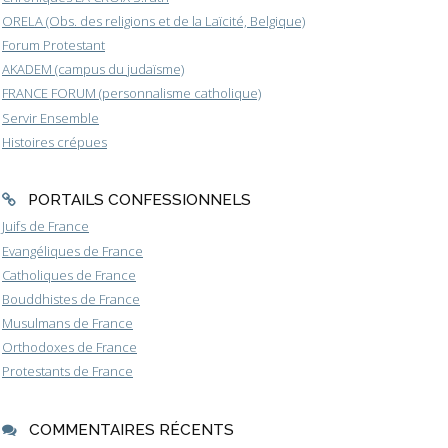
ORELA (Obs. des religions et de la Laïcité, Belgique)
Forum Protestant
AKADEM (campus du judaïsme)
FRANCE FORUM (personnalisme catholique)
Servir Ensemble
Histoires crépues
PORTAILS CONFESSIONNELS
Juifs de France
Evangéliques de France
Catholiques de France
Bouddhistes de France
Musulmans de France
Orthodoxes de France
Protestants de France
COMMENTAIRES RÉCENTS