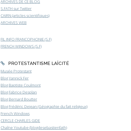
ARCHIVES DE CE BLOG
S.FATH sur Twitter
CAIRN (articles scientifiques)
ARCHIVES WEB
FIL INFO FRANCOPHONIE (S.F)
FRENCH WINDOWS (S.F)
PROTESTANTISME LAÏCITÉ
Musée Protestant
Blog Yannick Fer
Blog Baptiste Coulmont
Blog Fabrice Desplan
Blog Bernard Boutter
Blog Frédéric Dejean (Géographie du fait religieux)
French Windows
CERCLE CHARLES GIDE
Chaîne Youtube (blogdesebastienfath)