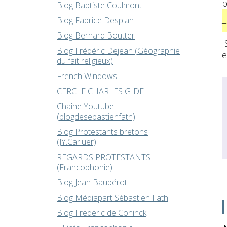
p
Blog Baptiste Coulmont
Blog Fabrice Desplan
T
Blog Bernard Boutter
S
Blog Frédéric Dejean (Géographie
e
du fait religieux)
French Windows
CERCLE CHARLES GIDE
Chaîne Youtube
(blogdesebastienfath)
Blog Protestants bretons
(JY.Carluer)
REGARDS PROTESTANTS
(Francophonie)
Blog Jean Baubérot
Blog Médiapart Sébastien Fath
Blog Frederic de Coninck