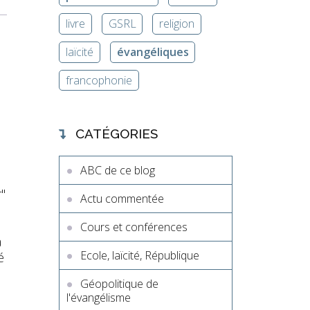
livre
GSRL
religion
laïcité
évangéliques
francophonie
CATÉGORIES
ABC de ce blog
"
Actu commentée
Cours et conférences
a
Ecole, laïcité, République
é
Géopolitique de
l'évangélisme