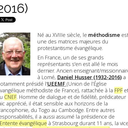
2016)
Né au XVIIIe siècle, le
méthodisme
es
une des matrices majeures du
protestantisme évangélique.
En France, un de ses grands
représentants s'en est allé le mois
dernier. Ancien enseignant/missionnair
à Lomé,
Daniel Husser (1932-2016
)
a
otamment présidé l'
UEEMF
(
Union de l’Église
vangélique méthodiste de France
), rattachée à la
FPF
e
au
CNEF
. Homme de dialogue et de fidélité, prédicateur
aïc apprécié, il était sensible aux horizons de la
rancophonie, du Togo au Cambodge. Entre autres
esponsabilités, il a aussi assumé la présidence de
Entente évangélique
à Strasbourg durant 11 ans, la vice