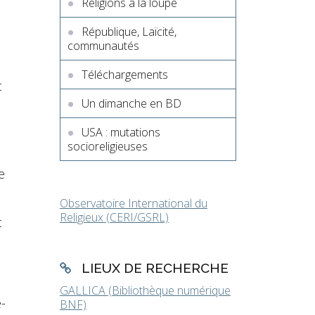
Religions à la loupe
République, Laïcité,
communautés
Téléchargements
t
Un dimanche en BD
USA : mutations
socioreligieuses
e
Observatoire International du
Religieux (CERI/GSRL)
t
LIEUX DE RECHERCHE
GALLICA (Bibliothèque numérique
-
BNF)