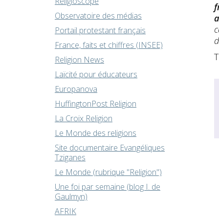
Religioscope
f
Observatoire des médias
a
c
Portail protestant français
d
France, faits et chiffres (INSEE)
T
Religion News
Laïcité pour éducateurs
Europanova
HuffingtonPost Religion
La Croix Religion
Le Monde des religions
Site documentaire Evangéliques
Tziganes
Le Monde (rubrique "Religion")
Une foi par semaine (blog I. de
Gaulmyn)
AFRIK