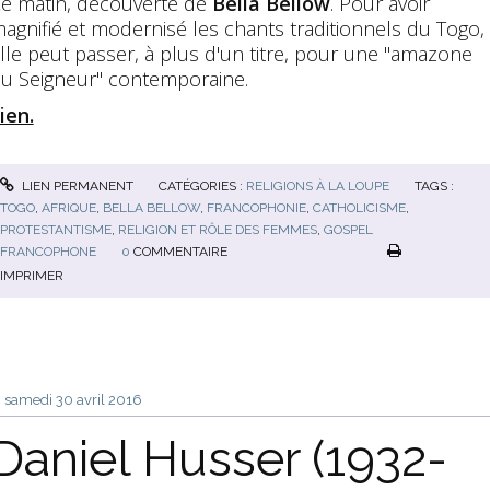
e matin, découverte de
Bella Bellow
. Pour avoir
agnifié et modernisé les chants traditionnels du Togo,
lle peut passer, à plus d'un titre, pour une "amazone
u Seigneur" contemporaine.
ien.
LIEN PERMANENT
CATÉGORIES :
RELIGIONS À LA LOUPE
TAGS :
TOGO
,
AFRIQUE
,
BELLA BELLOW
,
FRANCOPHONIE
,
CATHOLICISME
,
PROTESTANTISME
,
RELIGION ET RÔLE DES FEMMES
,
GOSPEL
FRANCOPHONE
0
COMMENTAIRE
IMPRIMER
samedi 30
avril 2016
Daniel Husser (1932-