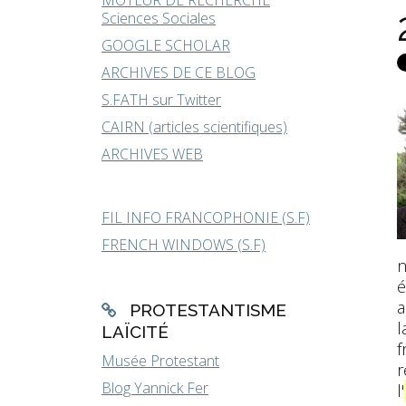
MOTEUR DE RECHERCHE
Sciences Sociales
GOOGLE SCHOLAR
ARCHIVES DE CE BLOG
S.FATH sur Twitter
CAIRN (articles scientifiques)
ARCHIVES WEB
FIL INFO FRANCOPHONIE (S.F)
FRENCH WINDOWS (S.F)
n
é
PROTESTANTISME
l
LAÏCITÉ
f
Musée Protestant
r
Blog Yannick Fer
l'