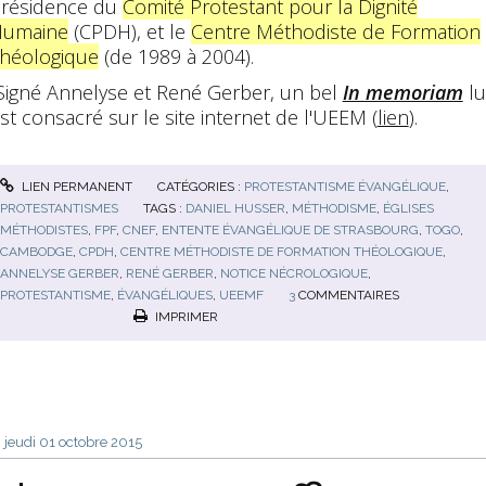
résidence du
Comité Protestant pour la Dignité
Humaine
(CPDH), et le
Centre Méthodiste de Formation
héologique
(de 1989 à 2004).
igné Annelyse et René Gerber, un bel
In memoriam
lu
st consacré sur le site internet de l'UEEM (
lien
).
LIEN PERMANENT
CATÉGORIES :
PROTESTANTISME ÉVANGÉLIQUE
,
PROTESTANTISMES
TAGS :
DANIEL HUSSER
,
MÉTHODISME
,
ÉGLISES
MÉTHODISTES
,
FPF
,
CNEF
,
ENTENTE ÉVANGÉLIQUE DE STRASBOURG
,
TOGO
,
CAMBODGE
,
CPDH
,
CENTRE MÉTHODISTE DE FORMATION THÉOLOGIQUE
,
ANNELYSE GERBER
,
RENÉ GERBER
,
NOTICE NÉCROLOGIQUE
,
PROTESTANTISME
,
ÉVANGÉLIQUES
,
UEEMF
3
COMMENTAIRES
IMPRIMER
jeudi 01
octobre 2015