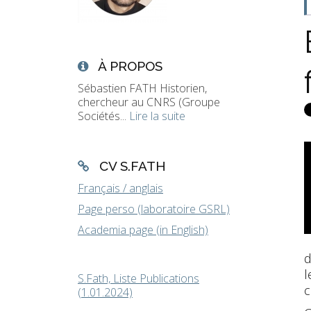
À PROPOS
Sébastien FATH Historien,
chercheur au CNRS (Groupe
Sociétés...
Lire la suite
CV S.FATH
Français / anglais
Page perso (laboratoire GSRL)
Academia page (in English)
d
l
S.Fath, Liste Publications
c
(1.01.2024)