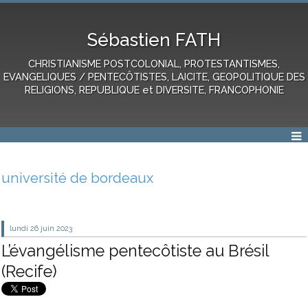
Sébastien FATH
CHRISTIANISME POSTCOLONIAL, PROTESTANTISMES,
EVANGELIQUES / PENTECÔTISTES, LAICITE, GEOPOLITIQUE DES
RELIGIONS, REPUBLIQUE et DIVERSITE, FRANCOPHONIE
université de bordeaux
lundi 26
juin 2023
L’évangélisme pentecôtiste au Brésil
(Recife)