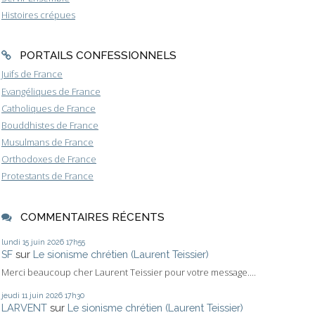
Histoires crépues
PORTAILS CONFESSIONNELS
Juifs de France
Evangéliques de France
Catholiques de France
Bouddhistes de France
Musulmans de France
Orthodoxes de France
Protestants de France
COMMENTAIRES RÉCENTS
lundi 15
juin 2026
17h55
SF
sur
Le sionisme chrétien (Laurent Teissier)
Merci beaucoup cher Laurent Teissier pour votre message....
jeudi 11
juin 2026
17h30
LARVENT
sur
Le sionisme chrétien (Laurent Teissier)