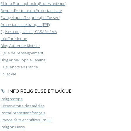
Fil-info Francophonie (Protestantisme)
Revue d'Histoire du Protestantisme
Evangéliques Tziganes (Le Cossec)
Protestantisme français (FPF)
Eglises congolaises, CASARHEMA
InfoChrétienne
Blog Catherine Kintzler
Ligue de l'enseignement
Blog Anne-Sophie Lamine
Huguenots en France
Foi et Vie
INFO RELIGIEUSE ET LAÏQUE
Religioscope
Observatoire des médias
Portail protestant français
France, faits et chiffres (INSEE)
Religion News