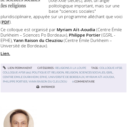
(XXe-XXIe siècles), avec un angle
politologique important, mais sur une
base "sciences sociales"
pluridisciplinaire, appuyée sur un programme alléchant que voici
(
PDF
).
Ce colloque est organisé par
Myriam Aït-Aoudia
(Centre Émile
Durkheim – Sciences Po Bordeaux),
Philippe Portier
(GSRL -
EPHE),
Yann Raison du Cleuziou
(Centre Émile Durkheim –
Université de Bordeaux).
Lien.
LIEN PERMANENT
CATÉGORIES :
RELIGIONS À LA LOUPE
TAGS :
COLLOQUE AFSR
,
COLLOQUE AFSR 2017
,
POLITIQUE ET RELIGION
,
RELIGION
,
SCIENCES SOCIALES
,
GSRL
,
CENTRE EMILE DURKHEIM
,
EPHE
,
UNIVERSITÉ DE BORDEAUX
,
MYRIAM AÏT-AOUDIA
,
PHILIPPE PORTIER
,
YANN RAISON DU CLEUZIOU
0
COMMENTAIRE
IMPRIMER