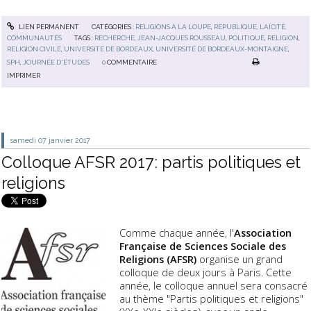
LIEN PERMANENT
CATÉGORIES :
RELIGIONS À LA LOUPE
,
RÉPUBLIQUE, LAÏCITÉ,
COMMUNAUTÉS
TAGS :
RECHERCHE
,
JEAN-JACQUES ROUSSEAU
,
POLITIQUE
,
RELIGION
,
RELIGION CIVILE
,
UNIVERSITÉ DE BORDEAUX
,
UNIVERSITÉ DE BORDEAUX-MONTAIGNE
,
SPH
,
JOURNÉE D'ÉTUDES
0
COMMENTAIRE
IMPRIMER
samedi 07
janvier 2017
Colloque AFSR 2017: partis politiques et
religions
Comme chaque année, l'
Association
Française de Sciences Sociale des
Religions (AFSR)
organise un grand
colloque de deux jours à Paris. Cette
année, le colloque annuel sera consacré
au thème "Partis politiques et religions"