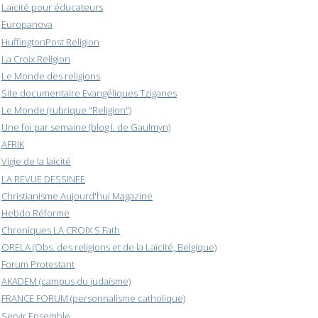
Laïcité pour éducateurs
Europanova
HuffingtonPost Religion
La Croix Religion
Le Monde des religions
Site documentaire Evangéliques Tziganes
Le Monde (rubrique "Religion")
Une foi par semaine (blog I. de Gaulmyn)
AFRIK
Vigie de la laïcité
LA REVUE DESSINEE
Christianisme Aujourd'hui Magazine
Hebdo Réforme
Chroniques LA CROIX S.Fath
ORELA (Obs. des religions et de la Laïcité, Belgique)
Forum Protestant
AKADEM (campus du judaïsme)
FRANCE FORUM (personnalisme catholique)
Servir Ensemble