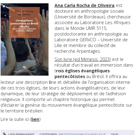
Ana Carla Rocha de Oliveira
est
docteure en anthropologie sociale
(Université de Bordeaux), chercheuse
associée au Laboratoire Les Afriques
dans le Monde UMR 5115,
postdoctorante en anthropologie au
Laboratoire GERiiCO – Université de
Lille et membre du collectif de
recherche Arpentages.
Son livre (ed Mimesis, 2023)
est le
résultat d’un travail en immersion dans
t
rois églises évangéliques
pentecôtistes
au Brésil. Il offrira au
lecteur une description ﬁne et détaillée de l’organisation interne
de ces trois églises, de leurs actions évangélisatrices, de leur
dynamique, de leur stratégie de déploiement et de l’adhésion
religieuse. Il comporte un chapitre historique qui permet
d’éclairer la genèse du mouvement évangélique pentecôtiste sur
le territoire brésilien.
Lire la suite ici (
lien
)
LIEN PERMANENT
CATÉGORIES :
PROTESTANTISME ÉVANGÉLIQUE
TAGS :