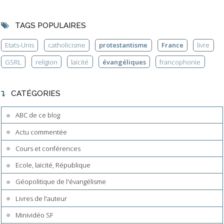
TAGS POPULAIRES
Etats-Unis
catholicisme
protestantisme
France
livre
GSRL
religion
laïcité
évangéliques
francophonie
CATÉGORIES
ABC de ce blog
Actu commentée
Cours et conférences
Ecole, laïcité, République
Géopolitique de l'évangélisme
Livres de l'auteur
Minividéo SF