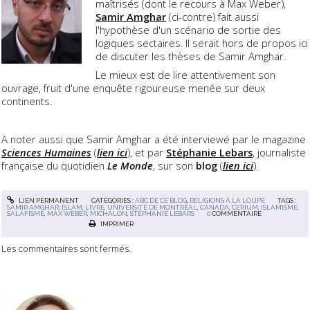
maîtrisés (dont le recours à Max Weber),
Samir Amghar
(ci-contre) fait aussi
l'hypothèse d'un scénario de sortie des
logiques sectaires. Il serait hors de propos ici
de discuter les thèses de Samir Amghar.
Le mieux est de lire attentivement son
ouvrage, fruit d'une enquête rigoureuse menée sur deux
continents.
A noter aussi que Samir Amghar a été interviewé par le magazine
Sciences Humaines
(
lien ici
), et par
Stéphanie Lebars
, journaliste
française du quotidien
Le Monde
, sur son
blog
(
lien ici
).
LIEN PERMANENT
CATÉGORIES :
ABC DE CE BLOG
,
RELIGIONS À LA LOUPE
TAGS :
SAMIR AMGHAR
,
ISLAM
,
LIVRE
,
UNIVERSITÉ DE MONTRÉAL
,
CANADA
,
CERIUM
,
ISLAMISME
,
SALAFISME
,
MAX WEBER
,
MICHALON
,
STÉPHANIE LEBARS
0
COMMENTAIRE
IMPRIMER
Les commentaires sont fermés.