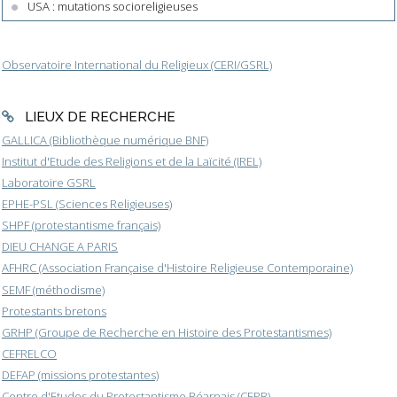
USA : mutations socioreligieuses
Observatoire International du Religieux (CERI/GSRL)
LIEUX DE RECHERCHE
GALLICA (Bibliothèque numérique BNF)
Institut d'Etude des Religions et de la Laïcité (IREL)
Laboratoire GSRL
EPHE-PSL (Sciences Religieuses)
SHPF (protestantisme français)
DIEU CHANGE A PARIS
AFHRC (Association Française d'Histoire Religieuse Contemporaine)
SEMF (méthodisme)
Protestants bretons
GRHP (Groupe de Recherche en Histoire des Protestantismes)
CEFRELCO
DEFAP (missions protestantes)
Centre d'Etudes du Protestantisme Béarnais (CEPB)