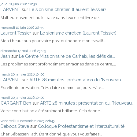
jeudi 11
juin 2026
17h30
LARVENT
sur
Le sionisme chrétien (Laurent Teissier)
Malheureusement nulle trace dans l'excellent livre de...
mercredi 10
juin 2026
21h35
Laurent Tessier
sur
Le sionisme chrétien (Laurent Teissier)
Merci beaucoup pour votre post qui honore mon travail!...
dimanche 17
mai 2026
23h25
Jean
sur
Le Centre Missionnaire de Carhaix, les défis de...
Les problèmes sont profondément enracinés dans ce centre,...
mardi 20
janvier 2026
10h00
LARVENT
sur
ARTE 28 minutes : présentation du "Nouveau...
Excellente prestation. Très claire comme toujours. Hâte...
mardi 20
janvier 2026
10h00
CARGANT Ben
sur
ARTE 28 minutes : présentation du "Nouveau...
Votre contribution a été vraiment brillante. Cela donne...
vendredi 07
novembre 2025
22h45
Deboos Steve
sur
Colloque Protestantisme et Interculturalité
Cher Sébastien Fath, Étant donné que vous vous faites...