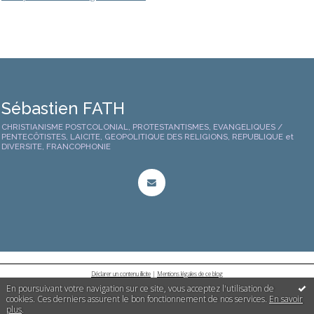
Sébastien FATH
CHRISTIANISME POSTCOLONIAL, PROTESTANTISMES, EVANGELIQUES /
PENTECÔTISTES, LAICITE, GEOPOLITIQUE DES RELIGIONS, REPUBLIQUE et
DIVERSITE, FRANCOPHONIE
Déclarer un contenu illicite
|
Mentions légales de ce blog
En poursuivant votre navigation sur ce site, vous acceptez l'utilisation de
cookies. Ces derniers assurent le bon fonctionnement de nos services.
En savoir
plus
.