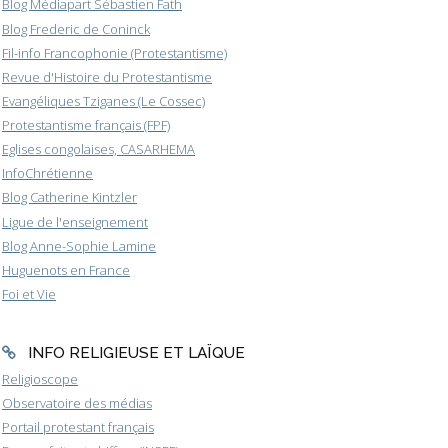
Blog Médiapart Sébastien Fath
Blog Frederic de Coninck
Fil-info Francophonie (Protestantisme)
Revue d'Histoire du Protestantisme
Evangéliques Tziganes (Le Cossec)
Protestantisme français (FPF)
Eglises congolaises, CASARHEMA
InfoChrétienne
Blog Catherine Kintzler
Ligue de l'enseignement
Blog Anne-Sophie Lamine
Huguenots en France
Foi et Vie
INFO RELIGIEUSE ET LAÏQUE
Religioscope
Observatoire des médias
Portail protestant français