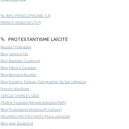
FIL INFO FRANCOPHONIE (S.F)
FRENCH WINDOWS (S.F)
PROTESTANTISME LAÏCITÉ
Musée Protestant
Blog Yannick Fer
Blog Baptiste Coulmont
Blog Fabrice Desplan
Blog Bernard Boutter
Blog Frédéric Dejean (Géographie du fait religieux)
French Windows
CERCLE CHARLES GIDE
Chaîne Youtube (blogdesebastienfath)
Blog Protestants bretons (JY.Carluer)
REGARDS PROTESTANTS (Francophonie)
Blog Jean Baubérot