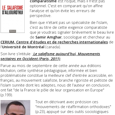
comparatisme
est risqué, mais il n'est pas
optionnel. C'est en comparant qu'on affine
l'analyse et qu'on évite les erreurs de
perspective.
Bien que n'étant pas un spécialiste de l'islam,
c'est au titre de cette exigence comparatiste
que je voudrais signaler brièvement le beau livre
de
Samir Amghar
, sociologue et chercheur au
CERIUM, Centre d'études et de recherches internationales
de
l'
Université de Montréal
(canada).
Son livre s'intitule :
Le salafisme aujourd'hui, Mouvements
sectaires en Occident (Paris, 2011)
.
Parue au mois de septembre de cette année aux éditions
Michalon, cette synthèse pédagogique, informée et bien
problématisée constitue la meilleure clef d'entrée accessible, en
français, au mouvement salafiste, branche rigoriste et piétiste de
l'islam sunnite dont les adeptes, nous dit l'auteur en conclusion,
ont fait "de la France le pôle de leur organisation en Europe"
(p.199).
Tout en décrivant avec précision ces
"mouvements de réaffirmation orthodoxes"
(p.23), appuyé sur des outils sociologiques