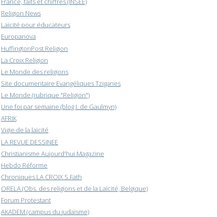
France, faits et chiffres (INSEE)
Religion News
Laïcité pour éducateurs
Europanova
HuffingtonPost Religion
La Croix Religion
Le Monde des religions
Site documentaire Evangéliques Tziganes
Le Monde (rubrique "Religion")
Une foi par semaine (blog I. de Gaulmyn)
AFRIK
Vigie de la laïcité
LA REVUE DESSINEE
Christianisme Aujourd'hui Magazine
Hebdo Réforme
Chroniques LA CROIX S.Fath
ORELA (Obs. des religions et de la Laïcité, Belgique)
Forum Protestant
AKADEM (campus du judaïsme)