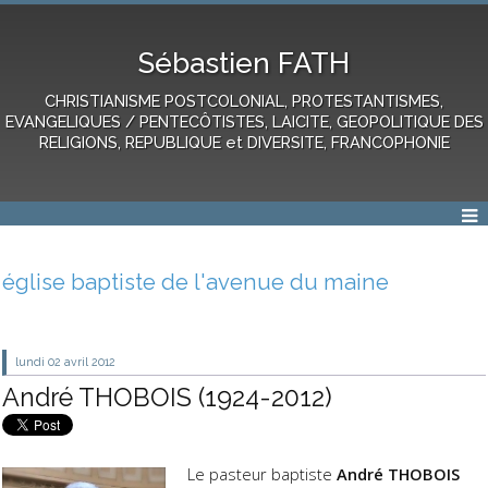
Sébastien FATH
CHRISTIANISME POSTCOLONIAL, PROTESTANTISMES,
EVANGELIQUES / PENTECÔTISTES, LAICITE, GEOPOLITIQUE DES
RELIGIONS, REPUBLIQUE et DIVERSITE, FRANCOPHONIE
église baptiste de l'avenue du maine
lundi 02
avril 2012
André THOBOIS (1924-2012)
Le pasteur baptiste
André THOBOIS