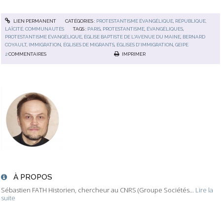
LIEN PERMANENT
CATÉGORIES :
PROTESTANTISME ÉVANGÉLIQUE
,
RÉPUBLIQUE,
LAÏCITÉ, COMMUNAUTÉS
TAGS :
PARIS
,
PROTESTANTISME
,
ÉVANGÉLIQUES
,
PROTESTANTISME ÉVANGÉLIQUE
,
ÉGLISE BAPTISTE DE L'AVENUE DU MAINE
,
BERNARD
COYAULT
,
IMMIGRATION
,
ÉGLISES DE MIGRANTS
,
ÉGLISES D'IMMIGRATION
,
GEIPE
2
COMMENTAIRES
IMPRIMER
À PROPOS
Sébastien FATH Historien, chercheur au CNRS (Groupe Sociétés...
Lire la
suite