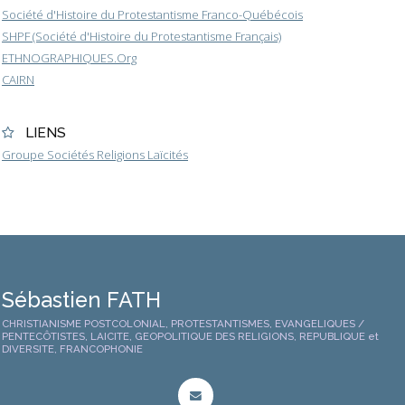
Société d'Histoire du Protestantisme Franco-Québécois
SHPF (Société d'Histoire du Protestantisme Français)
ETHNOGRAPHIQUES.Org
CAIRN
LIENS
Groupe Sociétés Religions Laïcités
Sébastien FATH
CHRISTIANISME POSTCOLONIAL, PROTESTANTISMES, EVANGELIQUES /
PENTECÔTISTES, LAICITE, GEOPOLITIQUE DES RELIGIONS, REPUBLIQUE et
DIVERSITE, FRANCOPHONIE