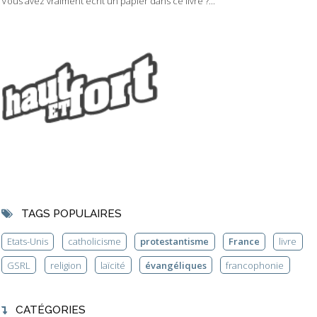
Vous avez vraiment écrit un papier dans ce livre ?...
TAGS POPULAIRES
Etats-Unis
catholicisme
protestantisme
France
livre
GSRL
religion
laïcité
évangéliques
francophonie
CATÉGORIES