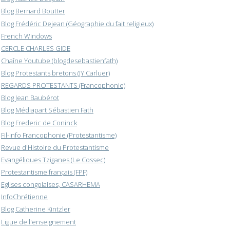
Blog Bernard Boutter
Blog Frédéric Dejean (Géographie du fait religieux)
French Windows
CERCLE CHARLES GIDE
Chaîne Youtube (blogdesebastienfath)
Blog Protestants bretons (JY.Carluer)
REGARDS PROTESTANTS (Francophonie)
Blog Jean Baubérot
Blog Médiapart Sébastien Fath
Blog Frederic de Coninck
Fil-info Francophonie (Protestantisme)
Revue d'Histoire du Protestantisme
Evangéliques Tziganes (Le Cossec)
Protestantisme français (FPF)
Eglises congolaises, CASARHEMA
InfoChrétienne
Blog Catherine Kintzler
Ligue de l'enseignement