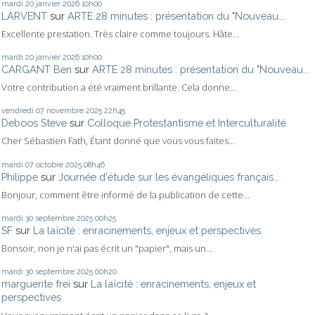
mardi 20
janvier 2026
10h00
LARVENT
sur
ARTE 28 minutes : présentation du "Nouveau...
Excellente prestation. Très claire comme toujours. Hâte...
mardi 20
janvier 2026
10h00
CARGANT Ben
sur
ARTE 28 minutes : présentation du "Nouveau...
Votre contribution a été vraiment brillante. Cela donne...
vendredi 07
novembre 2025
22h45
Deboos Steve
sur
Colloque Protestantisme et Interculturalité
Cher Sébastien Fath, Étant donné que vous vous faites...
mardi 07
octobre 2025
08h46
Philippe
sur
Journée d'étude sur les évangéliques français...
Bonjour, comment être informé de la publication de cette...
mardi 30
septembre 2025
00h25
SF
sur
La laïcité : enracinements, enjeux et perspectives
Bonsoir, non je n'ai pas écrit un "papier", mais un...
mardi 30
septembre 2025
00h20
marguerite frei
sur
La laïcité : enracinements, enjeux et
perspectives