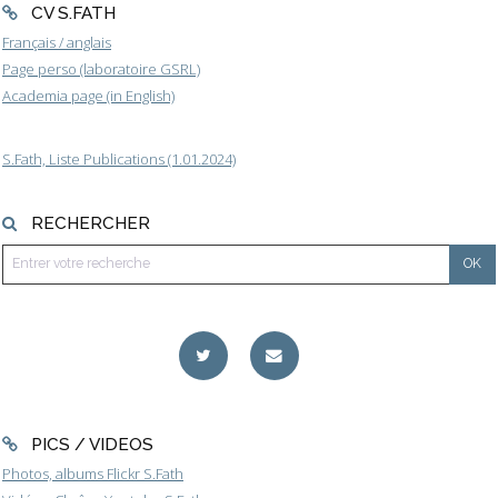
CV S.FATH
Français / anglais
Page perso (laboratoire GSRL)
Academia page (in English)
S.Fath, Liste Publications (1.01.2024)
RECHERCHER
PICS / VIDEOS
Photos, albums Flickr S.Fath