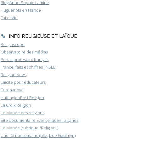
Blog Anne-Sophie Lamine
Huguenots en France
Foi et Vie
INFO RELIGIEUSE ET LAÏQUE
Religioscope
Observatoire des médias
Portail protestant français
France, faits et chiffres (INSEE)
Religion News
Laïcité pour éducateurs
Europanova
HuffingtonPost Religion
La Croix Religion
Le Monde des religions
Site documentaire Evangéliques Tziganes
Le Monde (rubrique "Religion")
Une foi par semaine (blog I. de Gaulmyn)