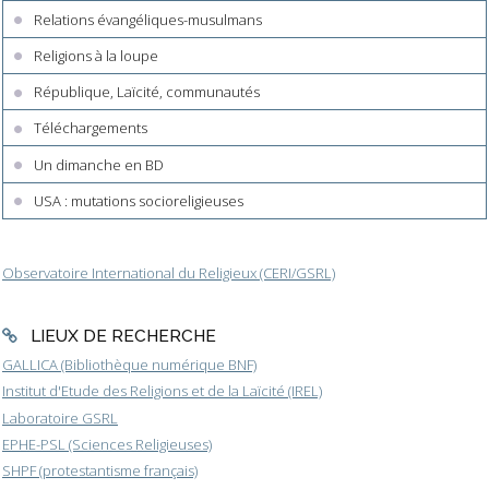
Relations évangéliques-musulmans
Religions à la loupe
République, Laïcité, communautés
Téléchargements
Un dimanche en BD
USA : mutations socioreligieuses
Observatoire International du Religieux (CERI/GSRL)
LIEUX DE RECHERCHE
GALLICA (Bibliothèque numérique BNF)
Institut d'Etude des Religions et de la Laïcité (IREL)
Laboratoire GSRL
EPHE-PSL (Sciences Religieuses)
SHPF (protestantisme français)