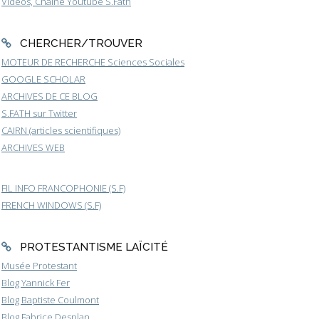
Vidéos, Chaîne Youtube S.Fath
CHERCHER/TROUVER
MOTEUR DE RECHERCHE Sciences Sociales
GOOGLE SCHOLAR
ARCHIVES DE CE BLOG
S.FATH sur Twitter
CAIRN (articles scientifiques)
ARCHIVES WEB
FIL INFO FRANCOPHONIE (S.F)
FRENCH WINDOWS (S.F)
PROTESTANTISME LAÏCITÉ
Musée Protestant
Blog Yannick Fer
Blog Baptiste Coulmont
Blog Fabrice Desplan