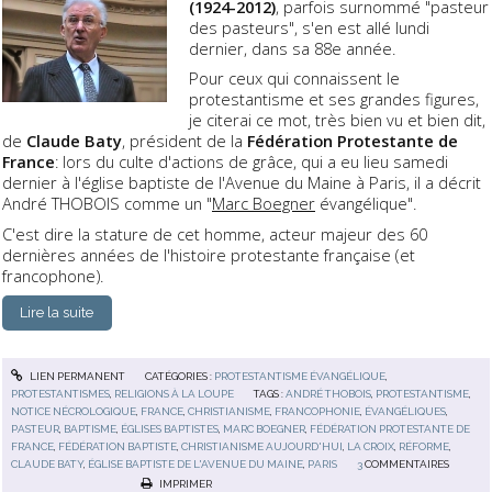
(1924-2012)
, parfois surnommé "pasteur
des pasteurs", s'en est allé lundi
dernier, dans sa 88e année.
Pour ceux qui connaissent le
protestantisme et ses grandes figures,
je citerai ce mot, très bien vu et bien dit,
de
Claude Baty
, président de la
Fédération Protestante de
France
: lors du culte d'actions de grâce, qui a eu lieu samedi
dernier à l'église baptiste de l'Avenue du Maine à Paris, il a décrit
André THOBOIS comme un "
Marc Boegner
évangélique".
C'est dire la stature de cet homme, acteur majeur des 60
dernières années de l'histoire protestante française (et
francophone).
Lire la suite
LIEN PERMANENT
CATÉGORIES :
PROTESTANTISME ÉVANGÉLIQUE
,
PROTESTANTISMES
,
RELIGIONS À LA LOUPE
TAGS :
ANDRÉ THOBOIS
,
PROTESTANTISME
,
NOTICE NÉCROLOGIQUE
,
FRANCE
,
CHRISTIANISME
,
FRANCOPHONIE
,
ÉVANGÉLIQUES
,
PASTEUR
,
BAPTISME
,
ÉGLISES BAPTISTES
,
MARC BOEGNER
,
FÉDÉRATION PROTESTANTE DE
FRANCE
,
FÉDÉRATION BAPTISTE
,
CHRISTIANISME AUJOURD'HUI
,
LA CROIX
,
RÉFORME
,
CLAUDE BATY
,
ÉGLISE BAPTISTE DE L'AVENUE DU MAINE
,
PARIS
3
COMMENTAIRES
IMPRIMER