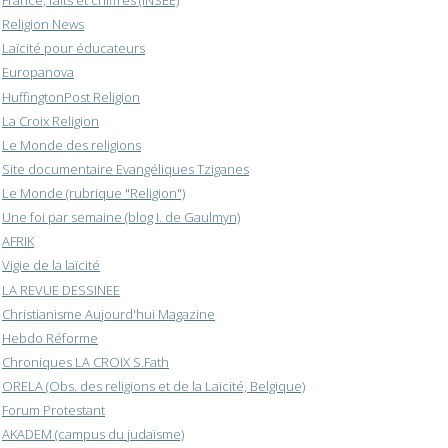
France, faits et chiffres (INSEE)
Religion News
Laïcité pour éducateurs
Europanova
HuffingtonPost Religion
La Croix Religion
Le Monde des religions
Site documentaire Evangéliques Tziganes
Le Monde (rubrique "Religion")
Une foi par semaine (blog I. de Gaulmyn)
AFRIK
Vigie de la laïcité
LA REVUE DESSINEE
Christianisme Aujourd'hui Magazine
Hebdo Réforme
Chroniques LA CROIX S.Fath
ORELA (Obs. des religions et de la Laïcité, Belgique)
Forum Protestant
AKADEM (campus du judaïsme)