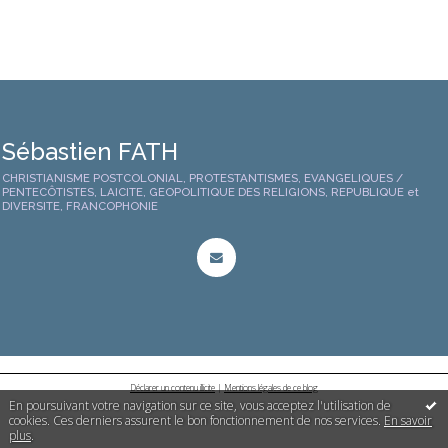
Sébastien FATH
CHRISTIANISME POSTCOLONIAL, PROTESTANTISMES, EVANGELIQUES /
PENTECÔTISTES, LAICITE, GEOPOLITIQUE DES RELIGIONS, REPUBLIQUE et
DIVERSITE, FRANCOPHONIE
Déclarer un contenu illicite
|
Mentions légales de ce blog
En poursuivant votre navigation sur ce site, vous acceptez l'utilisation de
cookies. Ces derniers assurent le bon fonctionnement de nos services.
En savoir
plus
.