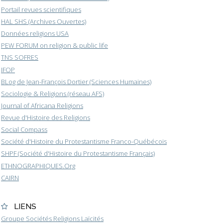
Portail revues scientifiques
HAL SHS (Archives Ouvertes)
Données religions USA
PEW FORUM on religion & public life
TNS SOFRES
IFOP
BLog de Jean-François Dortier (Sciences Humaines)
Sociologie & Religions (réseau AFS)
Journal of Africana Religions
Revue d'Histoire des Religions
Social Compass
Société d'Histoire du Protestantisme Franco-Québécois
SHPF (Société d'Histoire du Protestantisme Français)
ETHNOGRAPHIQUES.Org
CAIRN
LIENS
Groupe Sociétés Religions Laïcités