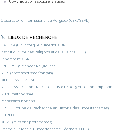
USA : mutations socioreligieuses
Observatoire International du Religieux (CERI/GSRL)
LIEUX DE RECHERCHE
GALLICA (Bibliothèque numérique BNF)
Institut d'Etude des Religions et de la Laïcité (IREL)
Laboratoire GSRL
EPHE-PSL (Sciences Religieuses)
SHPF (protestantisme français)
DIEU CHANGE A PARIS
AFHRC (Association Française d'Histoire Religieuse Contemporaine)
SEMF (méthodisme)
Protestants bretons
GRHP (Groupe de Recherche en Histoire des Protestantismes)
CEFRELCO
DEFAP (missions protestantes)
Centre d'Etudes du Protestantisme Béarnais (CEPB)