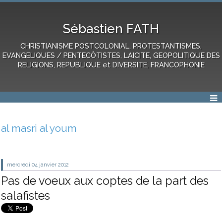
Sébastien FATH
CHRISTIANISME POSTCOLONIAL, PROTESTANTISMES,
EVANGELIQUES / PENTECÔTISTES, LAICITE, GEOPOLITIQUE DES
RELIGIONS, REPUBLIQUE et DIVERSITE, FRANCOPHONIE
al masri al youm
mercredi 04
janvier 2012
Pas de voeux aux coptes de la part des
salafistes