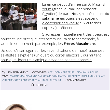
Lu en ce début d'année sur
Al Masri El
Youm
(grand journal indépendant
égyptien): le parti
Nour
, représentant du
salafisme
égyptien,
s'est abstenu
d'adresser ses voeux
aux autorités
coptes (chrétiennes).
S'adresser mutuellement des voeux est
pourtant une pratique intercommunautaire fondamentale, à
laquelle souscrivent, par exemple, les
Frères Musulmans
.
De quoi s'interroger sur les revendications de modération des
salafistes égyptiens (un quart du corps électoral), qui
militent
pour que l'identité islamique devienne constitutionnelle
.
LIEN PERMANENT
CATÉGORIES :
ACTU COMMENTÉE
,
RELIGIONS À LA LOUPE
TAGS :
EGYPTE
,
MONDE ARABE
,
SALAFISME
,
SAMIR AMGHAR
,
FRÈRES MUSULMANS
,
ISLAM
,
CHRÉTIENS D'ORIENT
,
COPTES
,
AL MASRI AL YOUM
2
COMMENTAIRES
IMPRIMER