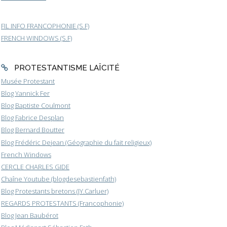
FIL INFO FRANCOPHONIE (S.F)
FRENCH WINDOWS (S.F)
PROTESTANTISME LAÏCITÉ
Musée Protestant
Blog Yannick Fer
Blog Baptiste Coulmont
Blog Fabrice Desplan
Blog Bernard Boutter
Blog Frédéric Dejean (Géographie du fait religieux)
French Windows
CERCLE CHARLES GIDE
Chaîne Youtube (blogdesebastienfath)
Blog Protestants bretons (JY.Carluer)
REGARDS PROTESTANTS (Francophonie)
Blog Jean Baubérot