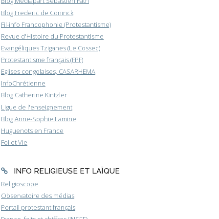
Blog Médiapart Sébastien Fath
Blog Frederic de Coninck
Fil-info Francophonie (Protestantisme)
Revue d'Histoire du Protestantisme
Evangéliques Tziganes (Le Cossec)
Protestantisme français (FPF)
Eglises congolaises, CASARHEMA
InfoChrétienne
Blog Catherine Kintzler
Ligue de l'enseignement
Blog Anne-Sophie Lamine
Huguenots en France
Foi et Vie
INFO RELIGIEUSE ET LAÏQUE
Religioscope
Observatoire des médias
Portail protestant français