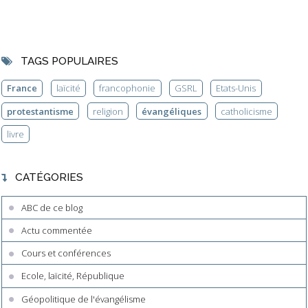
TAGS POPULAIRES
France
laïcité
francophonie
GSRL
Etats-Unis
protestantisme
religion
évangéliques
catholicisme
livre
CATÉGORIES
ABC de ce blog
Actu commentée
Cours et conférences
Ecole, laïcité, République
Géopolitique de l'évangélisme