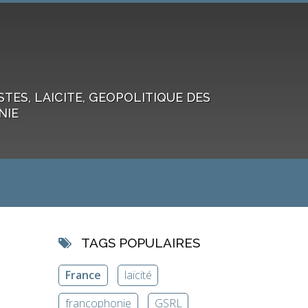
ES, LAICITE, GEOPOLITIQUE DES
NIE
TAGS POPULAIRES
France
laïcité
francophonie
GSRL