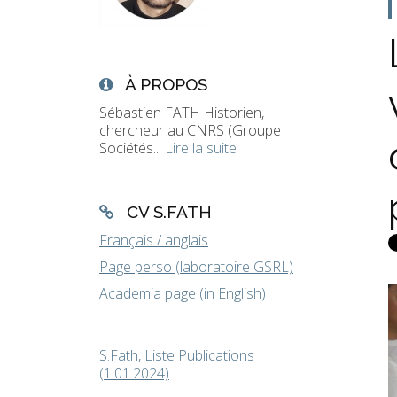
À PROPOS
Sébastien FATH Historien,
chercheur au CNRS (Groupe
Sociétés...
Lire la suite
CV S.FATH
Français / anglais
Page perso (laboratoire GSRL)
Academia page (in English)
S.Fath, Liste Publications
(1.01.2024)