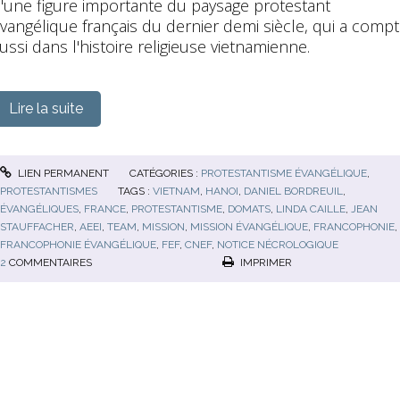
'une figure importante du paysage protestant
vangélique français du dernier demi siècle, qui a comp
ussi dans l'histoire religieuse vietnamienne.
Lire la suite
LIEN PERMANENT
CATÉGORIES :
PROTESTANTISME ÉVANGÉLIQUE
,
PROTESTANTISMES
TAGS :
VIETNAM
,
HANOI
,
DANIEL BORDREUIL
,
ÉVANGÉLIQUES
,
FRANCE
,
PROTESTANTISME
,
DOMATS
,
LINDA CAILLE
,
JEAN
STAUFFACHER
,
AEEI
,
TEAM
,
MISSION
,
MISSION ÉVANGÉLIQUE
,
FRANCOPHONIE
,
FRANCOPHONIE ÉVANGÉLIQUE
,
FEF
,
CNEF
,
NOTICE NÉCROLOGIQUE
2
COMMENTAIRES
IMPRIMER