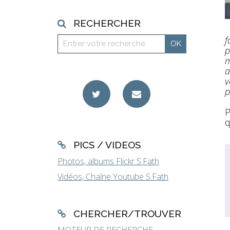
RECHERCHER
f
p
m
a
v
p
P
q
PICS / VIDEOS
Photos, albums Flickr S.Fath
Vidéos, Chaîne Youtube S.Fath
CHERCHER/TROUVER