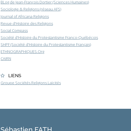
BLog de Jean-François Dortier (Sciences Humaines)
Sociologie & Religions (réseau AFS)
Journal of Africana Religions
Revue d'Histoire des Religions
Social Compass
Société d'Histoire du Protestantisme Franco-Québécois
SHPF (Société d'Histoire du Protestantisme Français)
ETHNOGRAPHIQUES.Org
CAIRN
LIENS
Groupe Sociétés Religions Laïcités
Sébastien FATH