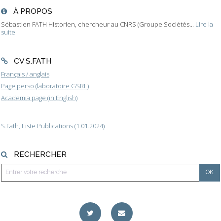
À PROPOS
Sébastien FATH Historien, chercheur au CNRS (Groupe Sociétés...
Lire la
suite
CV S.FATH
Français / anglais
Page perso (laboratoire GSRL)
Academia page (in English)
S.Fath, Liste Publications (1.01.2024)
RECHERCHER