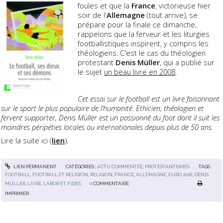
foules et que la
France
, victorieuse hier
soir de l'
Allemagne
(tout arrive), se
prépare pour la finale ce dimanche,
rappelons que la ferveur et les liturgies
footballistiques inspirent, y compris les
théologiens. C'est le cas du théologien
protestant
Denis Müller
, qui a publié sur
le sujet
un beau livre en 2008
.
Cet essai sur le football est un livre foisonnant
sur le sport le plus populaire de l’humanité. Ethicien, théologien et
fervent supporter, Denis Müller est un passionné du foot dont il suit les
moindres péripéties locales ou internationales depuis plus de 50 ans.
Lire la suite ici (
lien
).
LIEN PERMANENT
CATÉGORIES :
ACTU COMMENTÉE
,
PROTESTANTISMES
TAGS :
FOOTBALL
,
FOOTBALL ET RELIGION
,
RELIGION
,
FRANCE
,
ALLEMAGNE
,
EURO 2016
,
DENIS
MÜLLER
,
LIVRE
,
LABOR ET FIDES
0
COMMENTAIRE
IMPRIMER