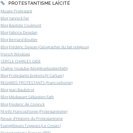
PROTESTANTISME LAÏCITÉ
Musée Protestant
Blog Yannick Fer
Blog Baptiste Coulmont
Blog Fabrice Desplan
Blog Bernard Boutter
Blog Frédéric Dejean (Géographie du fait religieux)
French Windows
CERCLE CHARLES GIDE
Chaîne Youtube (blogdesebastienfath)
Blog Protestants bretons (JY.Carluer)
REGARDS PROTESTANTS (Francophonie)
Blog Jean Baubérot
Blog Médiapart Sébastien Fath
Blog Frederic de Coninck
Fil-info Francophonie (Protestantisme)
Revue d'Histoire du Protestantisme
Evangéliques Tziganes (Le Cossec)
Protestantisme français (FPF)