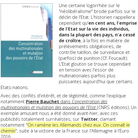
Une certaine logorrhée sur le
"néolibéralisme" brode parfois sur le
déclin de l'Etat. L'historien rappellera
cependant qu'
en cent ans, l'emprise
de l'Etat sur la vie des individus,
dans la plupart des pays, n'a cessé
de croître
, à la fois en matière de
prélèvements obligatoires, de
contrôle tatillon, de surveillance et
(parfois) de punition (Cf. Foucault).
L'Etat glouton se trouve cependant
en tension avec l'essor de
multinationales parfois plus
puissantes aujourd'hui que certains
Etats-nations.
Avec des conflits d'intérêt, et de légitimité, comme l'explique
notamment
Pierre Bauchet
dans
Concentration des
multinationales et mutation des pouvoirs de l'Etat
(CNRS éditions). Un
exemple amusant nous a été donné avant-hier, avec ces
publicités totalement surréalistes, sur
Twitter
, clamant
notamment "
On ramène les Allemands chez eux. On connaît le
chemin
", suite à la victoire de la France sur l'Allemagne à l'Euro
2016...