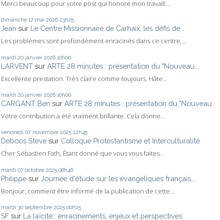
Merci beaucoup pour votre post qui honore mon travail!...
dimanche 17
mai 2026
23h25
Jean
sur
Le Centre Missionnaire de Carhaix, les défis de...
Les problèmes sont profondément enracinés dans ce centre,...
mardi 20
janvier 2026
10h00
LARVENT
sur
ARTE 28 minutes : présentation du "Nouveau...
Excellente prestation. Très claire comme toujours. Hâte...
mardi 20
janvier 2026
10h00
CARGANT Ben
sur
ARTE 28 minutes : présentation du "Nouveau...
Votre contribution a été vraiment brillante. Cela donne...
vendredi 07
novembre 2025
22h45
Deboos Steve
sur
Colloque Protestantisme et Interculturalité
Cher Sébastien Fath, Étant donné que vous vous faites...
mardi 07
octobre 2025
08h46
Philippe
sur
Journée d'étude sur les évangéliques français...
Bonjour, comment être informé de la publication de cette...
mardi 30
septembre 2025
00h25
SF
sur
La laïcité : enracinements, enjeux et perspectives