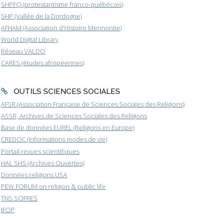
SHPFQ (protestantisme franco-québécois)
SHP (Vallée de la Dordogne)
AFHAM (Association d'Histoire Mennonite)
World Digital Library
Réseau VALDO
CARES (études afropéennes)
OUTILS SCIENCES SOCIALES
AFSR (Association Française de Sciences Sociales des Religions)
ASSR, Archives de Sciences Sociales des Religions
Base de données EUREL (Religions en Europe)
CREDOC (Informations modes de vie)
Portail revues scientifiques
HAL SHS (Archives Ouvertes)
Données religions USA
PEW FORUM on religion & public life
TNS SOFRES
IFOP