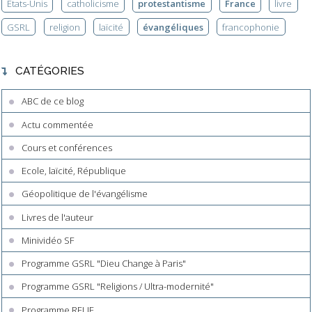
Etats-Unis
catholicisme
protestantisme
France
livre
GSRL
religion
laïcité
évangéliques
francophonie
CATÉGORIES
ABC de ce blog
Actu commentée
Cours et conférences
Ecole, laïcité, République
Géopolitique de l'évangélisme
Livres de l'auteur
Minividéo SF
Programme GSRL "Dieu Change à Paris"
Programme GSRL "Religions / Ultra-modernité"
Programme RELIF