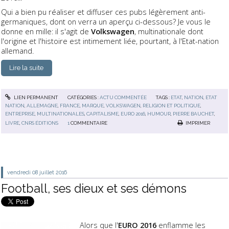
Qui a bien pu réaliser et diffuser ces pubs légèrement anti-
germaniques, dont on verra un aperçu ci-dessous? Je vous le
donne en mille: il s'agit de
Volkswagen
, multinationale dont
l'origine et l'histoire est intimement liée, pourtant, à l'Etat-nation
allemand.
Lire la suite
LIEN PERMANENT
CATÉGORIES :
ACTU COMMENTÉE
TAGS :
ETAT
,
NATION
,
ETAT
NATION
,
ALLEMAGNE
,
FRANCE
,
MARQUE
,
VOLKSWAGEN
,
RELIGION ET POLITIQUE
,
ENTREPRISE
,
MULTINATIONALES
,
CAPITALISME
,
EURO 2016
,
HUMOUR
,
PIERRE BAUCHET
,
LIVRE
,
CNRS ÉDITIONS
1
COMMENTAIRE
IMPRIMER
vendredi 08
juillet 2016
Football, ses dieux et ses démons
Alors que l'
EURO 2016
enflamme les