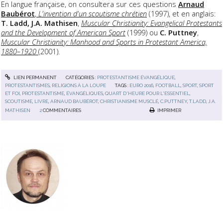
En langue française, on consultera sur ces questions
Arnaud
Baubérot
,
L'invention d'un scoutisme chrétien
(1997), et en anglais:
T. Ladd, J.A. Mathisen
,
Muscular Christianity: Evangelical Protestants
and the Development of American Sport
(1999) ou
C. Puttney
,
Muscular Christianity: Manhood and Sports in Protestant America,
1880–1920
(2001).
LIEN PERMANENT
CATÉGORIES :
PROTESTANTISME ÉVANGÉLIQUE
,
PROTESTANTISMES
,
RELIGIONS À LA LOUPE
TAGS :
EURO 2016
,
FOOTBALL
,
SPORT
,
SPORT
ET FOI
,
PROTESTANTISME
,
ÉVANGÉLIQUES
,
QUART D'HEURE POUR L'ESSENTIEL
,
SCOUTISME
,
LIVRE
,
ARNAUD BAUBÉROT
,
CHRISTIANISME MUSCLÉ
,
C.PUTTNEY
,
T.LADD
,
J.A.
MATHISEN
2
COMMENTAIRES
IMPRIMER