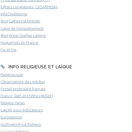
Eglises congolaises, CASARHEMA
InfoChrétienne
Blog Catherine Kintzler
Ligue de l'enseignement
Blog Anne-Sophie Lamine
Huguenots en France
Foi et Vie
INFO RELIGIEUSE ET LAÏQUE
Religioscope
Observatoire des médias
Portail protestant français
France, faits et chiffres (INSEE)
Religion News
Laïcité pour éducateurs
Europanova
HuffingtonPost Religion
La Croix Religion